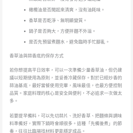
橄欖油是否聞起來清爽，沒有油耗味。
香草是否乾淨、無明顯變質。
鍋子是否夠大，方便拌麵不外溢。
是否先預留煮麵水，避免臨時手忙腳亂。
香草油與蒜香底的保存方式
若你想提高平日效率，可以一次準備少量香草油，但仍建
議以短期使用為原則，並妥善冷藏保存。對於已經炒香的
蒜油基底，最好當餐使用完畢，風味最佳，也最方便控制
品質。家庭料理的核心是安全與便利，不必追求一次做太
多。
若要提早備料，可以先切蒜片、洗好香草、把麵條與調味
料準備好，實際下鍋時會順很多。這種「先備後煮」的節
奏，往往比臨場找材料更能穩定成品。