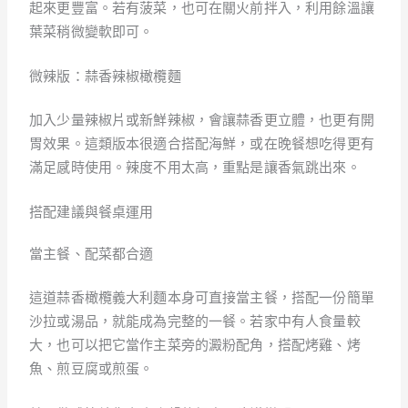
起來更豐富。若有菠菜，也可在關火前拌入，利用餘溫讓
葉菜稍微變軟即可。
微辣版：蒜香辣椒橄欖麵
加入少量辣椒片或新鮮辣椒，會讓蒜香更立體，也更有開
胃效果。這類版本很適合搭配海鮮，或在晚餐想吃得更有
滿足感時使用。辣度不用太高，重點是讓香氣跳出來。
搭配建議與餐桌運用
當主餐、配菜都合適
這道蒜香橄欖義大利麵本身可直接當主餐，搭配一份簡單
沙拉或湯品，就能成為完整的一餐。若家中有人食量較
大，也可以把它當作主菜旁的澱粉配角，搭配烤雞、烤
魚、煎豆腐或煎蛋。