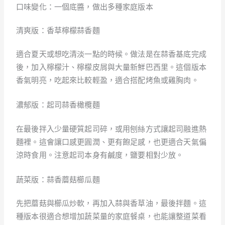
口味變化：一個底醬，做出多種家庭版本
清爽版：香草檸檬蒜香麵
適合夏天或想吃清淡一點的時候。做法是在蒜香基底完成
後，加入檸檬汁、檸檬皮屑與大量新鮮巴西里。這個版本
香氣明亮，吃起來比較輕盈，適合搭配烤魚或雞胸肉。
濃郁版：起司蒜香橄欖麵
在最後拌入少量硬質起司碎，或用刨絲方式讓起司融進熱
麵裡。這會讓口感更圓潤、更有飽足感，也更適合天氣偏
涼時食用。注意起司本身有鹹度，鹽要相對少放。
蔬菜版：蒜香蘑菇櫛瓜麵
先把蘑菇與櫛瓜炒軟，再加入蒜與香草油，最後拌麵。這
種版本很適合想增加蔬菜量的家庭餐桌，也能讓整道菜看