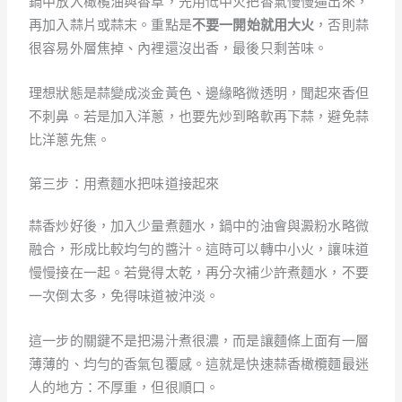
鍋中放入橄欖油與香草，先用低中火把香氣慢慢逼出來，
再加入蒜片或蒜末。重點是
不要一開始就用大火
，否則蒜
很容易外層焦掉、內裡還沒出香，最後只剩苦味。
理想狀態是蒜變成淡金黃色、邊緣略微透明，聞起來香但
不刺鼻。若是加入洋蔥，也要先炒到略軟再下蒜，避免蒜
比洋蔥先焦。
第三步：用煮麵水把味道接起來
蒜香炒好後，加入少量煮麵水，鍋中的油會與澱粉水略微
融合，形成比較均勻的醬汁。這時可以轉中小火，讓味道
慢慢接在一起。若覺得太乾，再分次補少許煮麵水，不要
一次倒太多，免得味道被沖淡。
這一步的關鍵不是把湯汁煮很濃，而是讓麵條上面有一層
薄薄的、均勻的香氣包覆感。這就是快速蒜香橄欖麵最迷
人的地方：不厚重，但很順口。