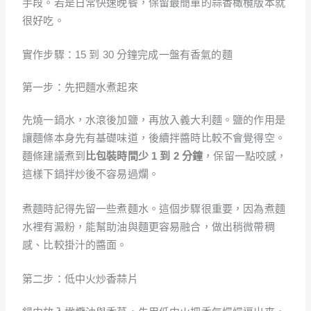
手段。若是日常快速晚餐，保留最簡單的蒜香橄欖版本就
很好吃。
實作步驟：15 到 30 分鐘完成一盤有香氣的麵
第一步：先把麵水煮起來
先燒一鍋水，水滾後加鹽，再放入義大利麵。鹽的作用是
讓麵條本身先有基礎味道，後續拌醬時比較不會覺得空。
麵條建議煮到
比包裝時間少 1 到 2 分鐘
，保留一點咬感，
這樣下鍋拌炒後不容易過爛。
煮麵時記得先留一些煮麵水。這個步驟很重要，因為煮麵
水裡有澱粉，能幫助油與麵更容易融合，做出稍微帶稠
感、比較掛汁的醬面。
第二步：低中火炒香蒜片