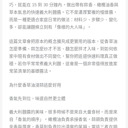
巧，就能在 15 到 30 分鐘內，做出帶有蒜香、橄欖油香與
草本氣息的快速義大利麵醬。它不是濃厚繁複的慢燉醬，
而是一種更適合家庭日常的做法：材料少、步驟少、變化
多，卻能讓麵條立刻有「像樣的大人味」。
這篇文章會把原本的概念擴充成更實用的版本，從香草油
怎麼準備、蒜怎麼炒才不苦、麵怎麼拌才入味，到如何依
家中現有食材做出不同變化，幫你把這道快速料理真正做
穩。若你平常常煮義大利麵，這會是一個非常值得放進家
常菜清單的基礎醬法。
為什麼香草油浸蒜這麼好用
香氣先到位，味道自然更立體
義大利麵醬的美味，很多時候不是來自大量食材，而是來
自「香氣的順序」。橄欖油負責承接香氣，蒜頭負責提供
辛香與厚度，香草則負責拉出清爽的尾韻。當這三者在鍋