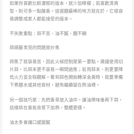
如果你喜歡比較濃郁的版本，就少加檸檬；若喜歡清爽
型，則可多一點酸香。這道麵最棒的地方就在於，它很容
易調整成家人都能接受的版本。
不失敗重點：蒜不苦、油不膩、麵不糊
蒜頭最常見的問題是炒焦
蒜焦了就容易苦，因此火候控制是第一要點。建議使用切
片蒜，比蒜末更不容易一瞬間過焦；若用蒜末，則更要降
低火力並全程觀察。看到蒜色開始轉深金黃時，就要準備
下煮麵水或其他食材，避免繼續留在熱油裡。
另一個技巧是：先把香草放入油中，讓油帶味後再下蒜，
這樣蒜在香氣背景下加熱，整體更穩。
油太多會讓口感變膩