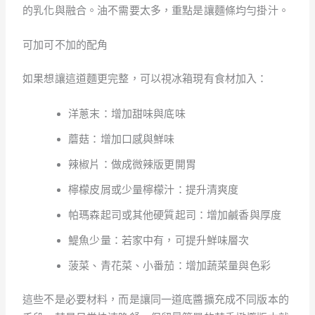
的乳化與融合。油不需要太多，重點是讓麵條均勻掛汁。
可加可不加的配角
如果想讓這道麵更完整，可以視冰箱現有食材加入：
洋蔥末：增加甜味與底味
蘑菇：增加口感與鮮味
辣椒片：做成微辣版更開胃
檸檬皮屑或少量檸檬汁：提升清爽度
帕瑪森起司或其他硬質起司：增加鹹香與厚度
鯷魚少量：若家中有，可提升鮮味層次
菠菜、青花菜、小番茄：增加蔬菜量與色彩
這些不是必要材料，而是讓同一道底醬擴充成不同版本的