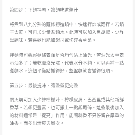
第四步：下麵拌勻，讓麵吃進醬汁
將煮到八九分熟的麵條撈進鍋中，快速拌炒或翻拌。若鍋
子太乾，可再加少量煮麵水。此時可以加入黑胡椒、少許
鹽調味，若喜歡也能加起司或切碎香草葉。
拌麵時可觀察麵條表面是否均勻沾上油光，若油光太重表
示油多了；若乾澀沒光澤，代表水分不夠，可以再補一點
煮麵水。這個平衡點抓得好，整盤麵就會變得很順。
第五步：最後提味，讓整盤更完整
關火前可加入少許檸檬汁、檸檬皮屑、巴西里或其他新鮮
香草。若想更豐富，也可撒上一點起司碎。這些最後加入
的材料通常是「提亮」作用，能讓蒜香不只停留在厚重的
油香，而多出清爽與層次。