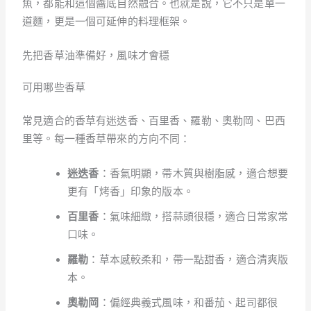
魚，都能和這個醬底自然融合。也就是說，它不只是單一
道麵，更是一個可延伸的料理框架。
先把香草油準備好，風味才會穩
可用哪些香草
常見適合的香草有迷迭香、百里香、羅勒、奧勒岡、巴西
里等。每一種香草帶來的方向不同：
迷迭香
：香氣明顯，帶木質與樹脂感，適合想要
更有「烤香」印象的版本。
百里香
：氣味細緻，搭蒜頭很穩，適合日常家常
口味。
羅勒
：草本感較柔和，帶一點甜香，適合清爽版
本。
奧勒岡
：偏經典義式風味，和番茄、起司都很