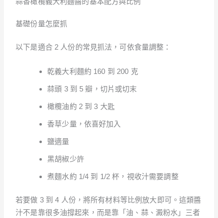
蒜香橄欖義大利麵醬的基本配方與比例
基礎份量怎麼抓
以下是適合 2 人份的常見抓法，可依食量調整：
乾義大利麵約 160 到 200 克
蒜頭 3 到 5 瓣，切片或切末
橄欖油約 2 到 3 大匙
香草少量，依喜好加入
鹽適量
黑胡椒少許
煮麵水約 1/4 到 1/2 杯，視收汁需要調整
若要做 3 到 4 人份，將所有材料等比例放大即可。這類醬
汁不是靠很多油撐起來，而是靠「油、蒜、澱粉水」三者