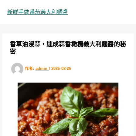
跳
至
新鮮手做番茄義大利麵醬
主
要
內
容
香草油浸蒜，速成蒜香橄欖義大利麵醬的秘
密
作者:
admin
/
2026-02-26