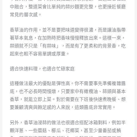
中融合，整道菜會比單純的蒜炒麵更完整，也更接近餐廳
常見的層次感。
香草油的作用，並不是要把味道變得很濃，而是讓油脂帶
著草本氣息，在加熱時把香味慢慢釋放出來。這樣一來，
蒜頭就不只是「有蒜味」，而是有了更柔和的背景香，吃
起來也較不容易單調或厚重。
適合快速料理，也適合忙碌家庭
這種做法最大的優點是彈性高。你不需要事先準備複雜醬
底，也不必長時間慢燉，只要家中有橄欖油、蒜頭與基本
香草，就能立即上菜。對於需要在下班後快速煮晚餐、想
要兼顧清爽與飽足感的人來說，這類醬底非常實用。
另外，香草油浸蒜的做法也很適合搭配冰箱剩料，例如半
顆洋蔥、一些蘑菇、櫛瓜、花椰菜，甚至少量番茄或鮪