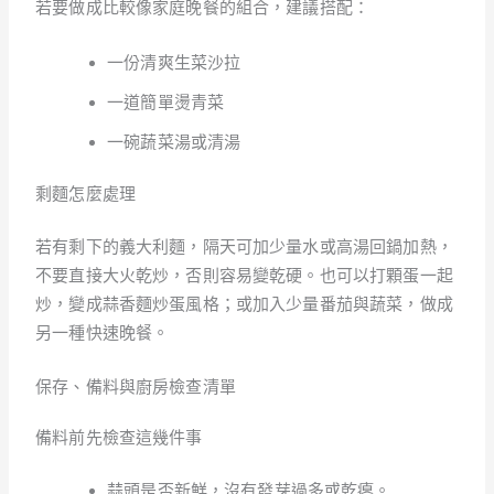
若要做成比較像家庭晚餐的組合，建議搭配：
一份清爽生菜沙拉
一道簡單燙青菜
一碗蔬菜湯或清湯
剩麵怎麼處理
若有剩下的義大利麵，隔天可加少量水或高湯回鍋加熱，
不要直接大火乾炒，否則容易變乾硬。也可以打顆蛋一起
炒，變成蒜香麵炒蛋風格；或加入少量番茄與蔬菜，做成
另一種快速晚餐。
保存、備料與廚房檢查清單
備料前先檢查這幾件事
蒜頭是否新鮮，沒有發芽過多或乾癟。