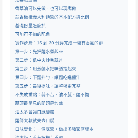
香草油可以先做，也可以現場做
蒜香橄欖義大利麵醬的基本配方與比例
基礎份量怎麼抓
可加可不加的配角
實作步驟：15 到 30 分鐘完成一盤有香氣的麵
第一步：先把麵水煮起來
第二步：低中火炒香蒜片
第三步：用煮麵水把味道接起來
第四步：下麵拌勻，讓麵吃進醬汁
第五步：最後提味，讓整盤更完整
不失敗重點：蒜不苦、油不膩、麵不糊
蒜頭最常見的問題是炒焦
油太多會讓口感變膩
麵條太軟就失去口感
口味變化：一個底醬，做出多種家庭版本
清爽版：香草檸檬蒜香麵