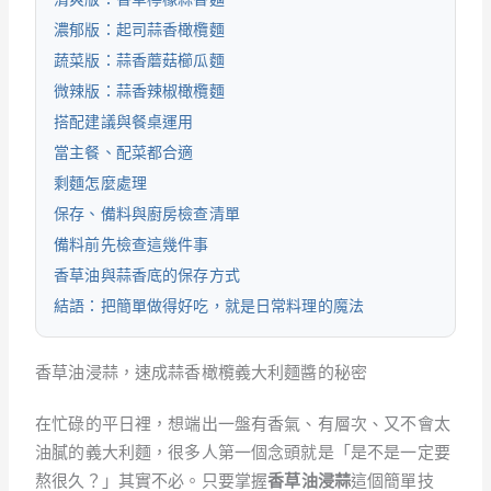
濃郁版：起司蒜香橄欖麵
蔬菜版：蒜香蘑菇櫛瓜麵
微辣版：蒜香辣椒橄欖麵
搭配建議與餐桌運用
當主餐、配菜都合適
剩麵怎麼處理
保存、備料與廚房檢查清單
備料前先檢查這幾件事
香草油與蒜香底的保存方式
結語：把簡單做得好吃，就是日常料理的魔法
香草油浸蒜，速成蒜香橄欖義大利麵醬的秘密
在忙碌的平日裡，想端出一盤有香氣、有層次、又不會太
油膩的義大利麵，很多人第一個念頭就是「是不是一定要
熬很久？」其實不必。只要掌握
香草油浸蒜
這個簡單技