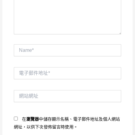
入
內
容...
Name*
電
子
郵
件
網
地
站
址
網
*
址
在
瀏覽器
中儲存顯示名稱、電子郵件地址及個人網站
網址，以供下次發佈留言時使用。