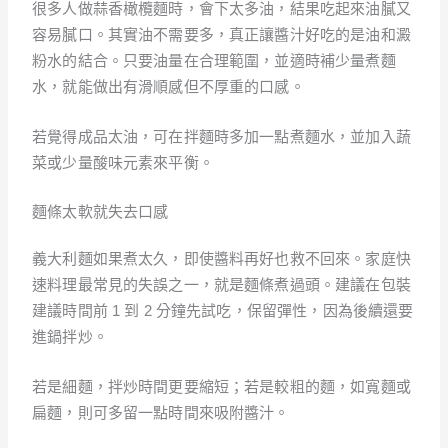
很多人做蒜香橄欖麵時，會下太多油，結果吃起來油膩又
容易膩口。其實油不需要多，真正讓醬汁好吃的是油和澱
粉水的結合。只要油量在合理範圍，並適時補少量煮麵
水，就能做出有滑順感但不厚重的口感。
若覺得成品太油，可在拌麵時多加一點煮麵水，並加入蔬
菜或少量酸味元素來平衡。
麵條太軟就失去口感
義大利麵如果煮太久，即使醬料再好也救不回來。家庭快
速料理最常見的失誤之一，就是麵條煮過頭。建議在包裝
建議時間前 1 到 2 分鐘先試吃，保留彈性，因為後續還要
進鍋拌炒。
若是細麵，拌炒時間更要縮短；若是較粗的麵，如寬麵或
扁麵，則可多留一點時間來吸附醬汁。