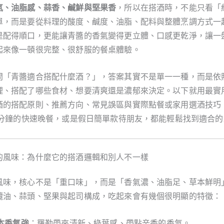
氣、油脂感、蒜香、鹹鮮與堅果香
，所以在搭酒時，不能只看「
單，而是要從料理的酸度、鹹度、油脂、配料與整體烹調方式一
是配得順口，更能讓青醬的香氣變得更立體、口感更乾淨，讓一
起來像一頓很完整、很舒服的餐桌體驗。
問「青醬適合搭配什麼酒？」，答案其實不是單一一種，而是依
理、搭配了哪些食材、想要清爽還是濃郁來決定。以下就用最實
酒的搭配原則、推薦方向、常見誤區與實際點餐或家用選酒技巧
30分鐘的快速晚餐，或是假日簡單款待朋友，都能輕鬆找到適合
的風味：為什麼它的搭酒邏輯和別人不一樣
風味，核心不是「重口味」，而是「香氣濃、油脂足、草本鮮明
欖油、蒜頭、堅果與起司構成，吃起來會有幾個很明顯的特徵：
本香氣強
：羅勒帶來清新、綠葉感、帶點辛香的香氣。