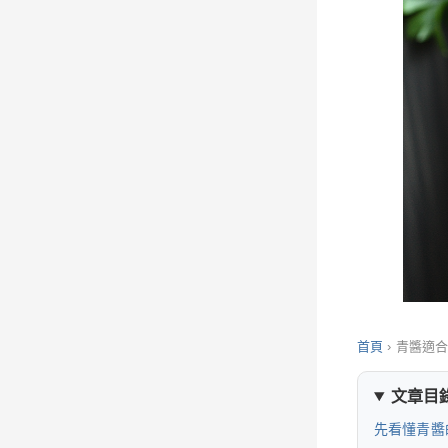
首頁
›
青醬適
文章目
先看懂青醬