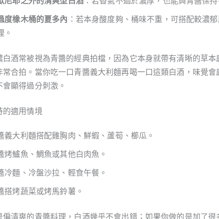
歐尼耶之外的清爽型白酒
：若香氣不過於濃厚，也能與青醬保持
過度橡木桶的夏多內
：若本身酸度夠、桶味不重，可搭配較濃郁
理。
儂白酒常被視為青醬的經典拍檔，因為它本身就帶有清晰的草本
非常合拍。當你吃一口青醬義大利麵再喝一口這類白酒，味覺會
不會顯得過分刺激。
時的適用情境
醬義大利麵搭配雞胸肉、鮮蝦、蘆筍、櫛瓜。
醬烤鱸魚、鯛魚或其他白肉魚。
醬冷麵、冷盤沙拉、輕食午餐。
醬搭烤蔬菜或烤馬鈴薯。
是偏清爽的青醬料理，白酒幾乎不會出錯；如果你做的是加了很