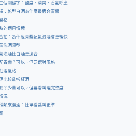
三個關鍵字：酸度、清爽、香氣呼應
擇：乾型白酒為什麼最適合青醬
風格
時的適用情境
合拍：為什麼青醬配氣泡酒會更輕快
氣泡酒類型
氣泡酒比白酒更適合
配青醬？可以，但要選對風格
紅酒風格
理比較能搭紅酒
嗎？少量可以，但要看料理完整度
情況
種類來選酒：比單看醬料更準
麵