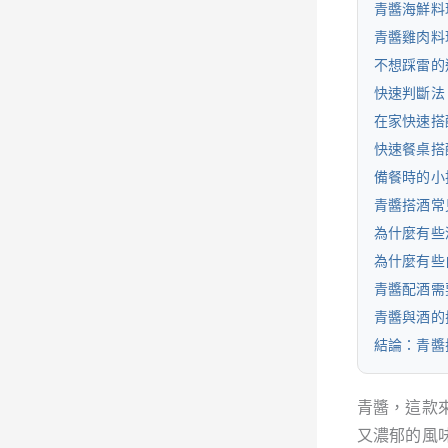
青醬海鮮料
青醬雞肉料
不想踩雷的
快速判斷法
在家快速搭
快速餐桌搭
備餐時的小
青醬搭酒常
為什麼有些
為什麼有些
青醬配酒需
青醬與酒的
結論：青醬
青醬，這款
又濃郁的風