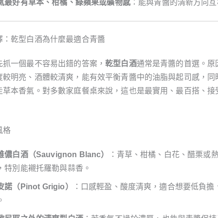
氣最好有草本、柑橘、綠蘋果或礦物感
：能與青醬的清新方向互
擇：乾型白酒為什麼最適合青醬
先抓一個最不容易出錯的答案，
乾型白酒
通常是青醬的首選。原
度較明亮、酒體較清爽，能有效平衡青醬中的油脂與起司感，同
走草本香氣。對多數家庭餐桌來說，這也是最實用、最百搭、接
風格
儂白酒（Sauvignon Blanc）
：青草、柑橘、白花、醋栗或
，特別能襯托羅勒與蒜香。
諾（Pinot Grigio）
：口感輕盈、酸度清爽，適合想要低負擔
。