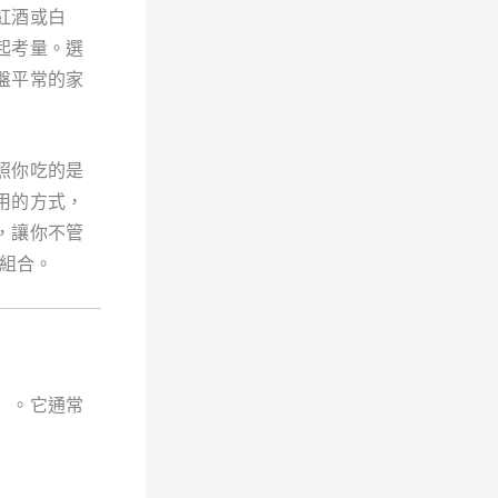
紅酒或白
起考量。選
盤平常的家
照你吃的是
用的方式，
，讓你不管
的組合。
」。它通常