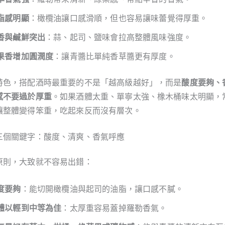
脂感明顯
：橄欖油讓口感滑順，但也容易讓味蕾覺得厚重。
香與鹹鮮突出
：蒜、起司、鹽味會拉高整體風味強度。
果香增加圓潤度
：讓青醬比單純香草醬更有厚度。
特色，搭配酒時最重要的不是「越高級越好」，而是
酸度要夠、
感不要過於厚重
。如果酒體太重、單寧太強、橡木桶味太明顯，
讓整體變得笨重，吃起來反而沒有層次。
三個關鍵字：酸度、清爽、香氣呼應
原則，大致就不容易出錯：
度要夠
：能切開橄欖油與起司的油脂，讓口感不膩。
體以輕到中等為佳
：太厚重容易蓋掉羅勒香氣。