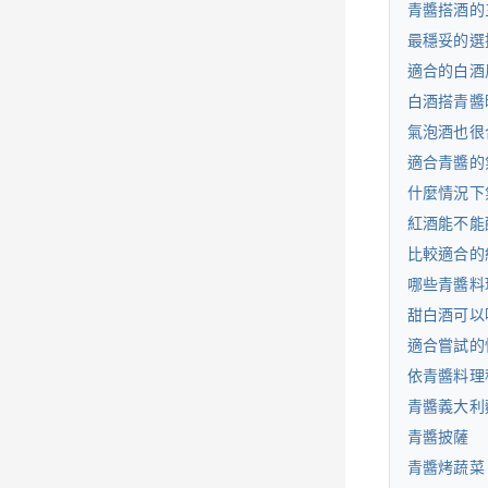
青醬搭酒的
最穩妥的選
適合的白酒
白酒搭青醬
氣泡酒也很
適合青醬的
什麼情況下
紅酒能不能
比較適合的
哪些青醬料
甜白酒可以
適合嘗試的
依青醬料理
青醬義大利
青醬披薩
青醬烤蔬菜