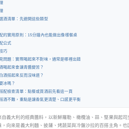
理
理
選酒清單：先避開這些類型
配的實用原則：15分鐘內也能做出像樣餐桌
配公式
技巧
見問題：實際喝起來不對味，通常是哪裡出錯
酒喝起來會讓青醬變苦？
白酒搭起來反而沒味道？
要冰嗎？
搭配檢查清單：點餐或買酒前先看這一頁
搭酒不難，重點是讓香氣更清楚、口感更平衡
來自義大利的經典醬料，以新鮮羅勒、橄欖油、蒜、堅果與起司
味，向來是義大利麵、披薩、烤蔬菜與冷盤沙拉的百搭主角。也