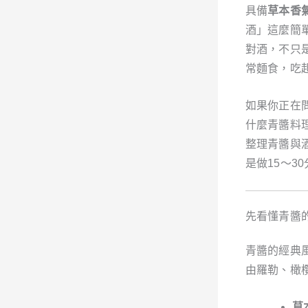
具備
草本香
酒」這麼簡
對酒，不只
常麵食，吃
如果你正在
什麼青醬料
整理青醬與
是做15～
先看懂青醬
青醬的經典
由羅勒、橄
草