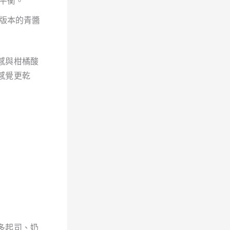
平衡。
版本的青醬
感與柑橘酸
感覺更乾
多起司、奶