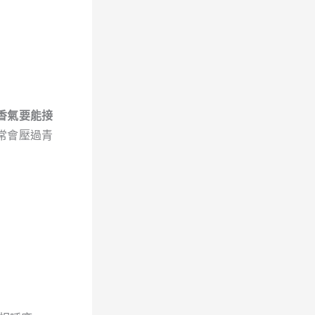
香氣要能接
常會壓過青