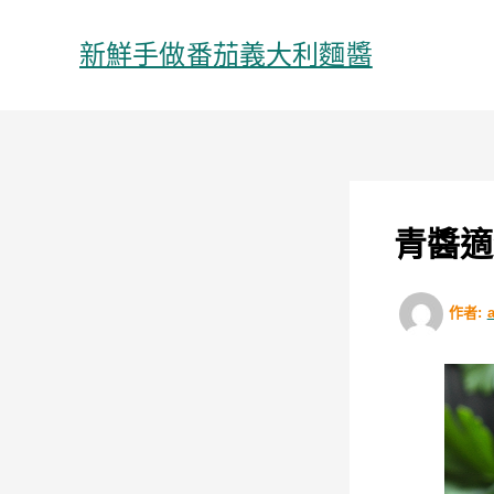
跳
至
新鮮手做番茄義大利麵醬
主
要
內
容
青醬適
作者: