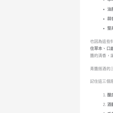
油
蒜
堅
也因為這些
住草本、口
醬的清香，
青醬搭酒的
記住這三個
酸
酒