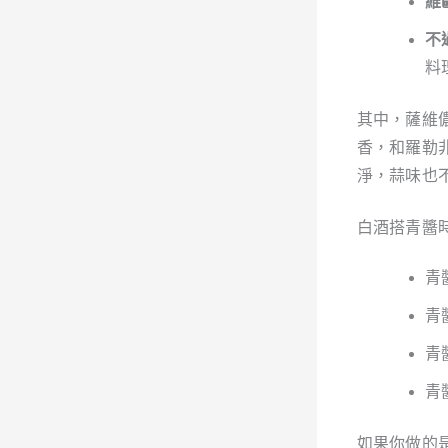
維
不
料
其中，薩維
香，和羅勒
淨，蒜味也
白酒搭青醬
青
青
青
青
如果你做的