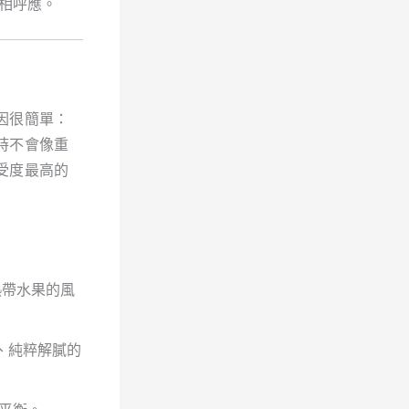
相呼應。
因很簡單：
時不會像重
受度最高的
熱帶水果的風
、純粹解膩的