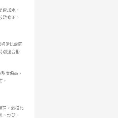
是否加水、
較難修正。
感通常比較圓
特別適合搭
身甜度偏高，
甜。
選擇。這種比
雞、炒菇、