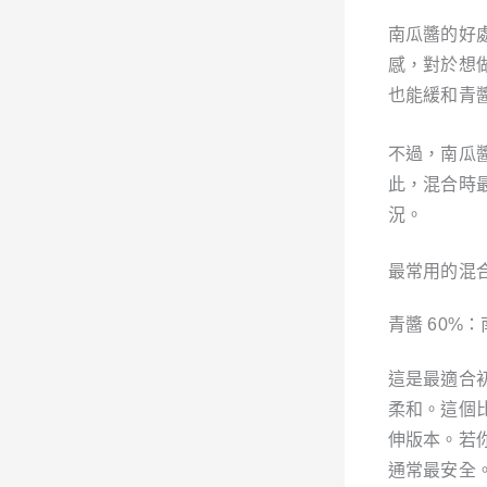
南瓜醬的好
感，對於想
也能緩和青
不過，南瓜
此，混合時
況。
最常用的混合
青醬 60%：
這是最適合
柔和。這個
伸版本。若
通常最安全