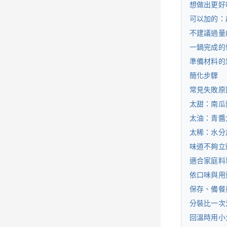
想做出更好
可以加的：
不建議過量
一鍋完成的
準備材料的
簡化步驟
常見失敗原
太甜：南瓜
太油：青醬
太稀：水分
味道不夠立
適合家庭料
依口味與用
保存、備餐
分裝比一次
回溫時用小