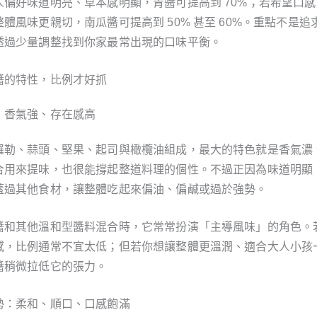
人偏好味道明亮、草本感明顯，青醬可提高到 70%；若希望口
體風味更親切，南瓜醬可提高到 50% 甚至 60%。重點不是追
透過少量調整找到你家最常出現的口味平衡。
醬的特性，比例才好抓
：香氣強、存在感高
羅勒、蒜頭、堅果、起司與橄欖油組成，最大的特色就是香氣濃
合用來提味，也很能撐起整道料理的個性。不過正因為味道明顯
蓋過其他食材，讓整體吃起來偏油、偏鹹或過於強勢。
醬和其他溫和型醬料混合時，它常常扮演「主導風味」的角色。
感，比例通常不宜太低；但若你想讓整體更溫潤、適合大人小孩
醬稍微拉低它的張力。
勢：柔和、順口、口感飽滿