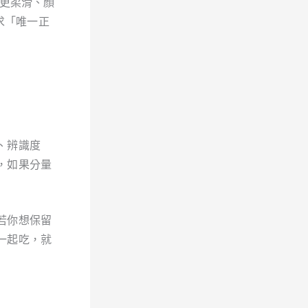
感更柔滑、顏
求「唯一正
、辨識度
，如果分量
若你想保留
一起吃，就