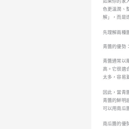
如果你的家
色更溫潤、整
解」，而是
先理解兩種
青醬的優勢
青醬通常以
高。它很適
太多，容易
因此，當青
青醬的鮮明
可以用南瓜
南瓜醬的優