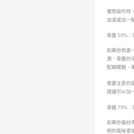
實際操作時
加湯或加一
青醬 50%：
如果你想要
潤，青醬的
配蝴蝶麵、
需要注意的
建議可以加
青醬 70%：
如果你偏好青
例的風味更