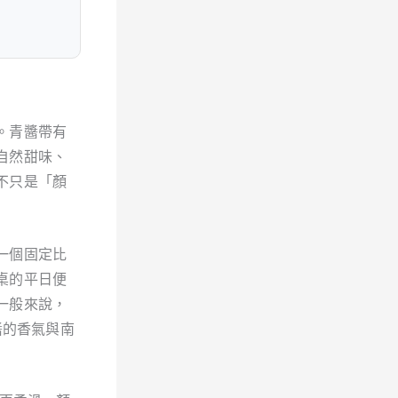
。青醬帶有
自然甜味、
不只是「顏
一個固定比
桌的平日便
一般來說，
醬的香氣與南