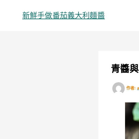
跳
至
新鮮手做番茄義大利麵醬
主
要
內
容
青醬與
作者: