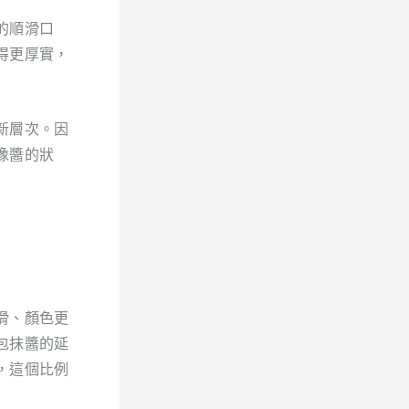
的順滑口
得更厚實，
新層次。因
像醬的狀
滑、顏色更
包抹醬的延
，這個比例