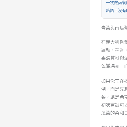
一次做兩餐
結語：沒有
青醬與南瓜
在義大利麵
羅勒、蒜香
柔滑質地與
色變漂亮」
如果你正在
例，而是先
餐，還是希
初次嘗試可
瓜醬的柔和