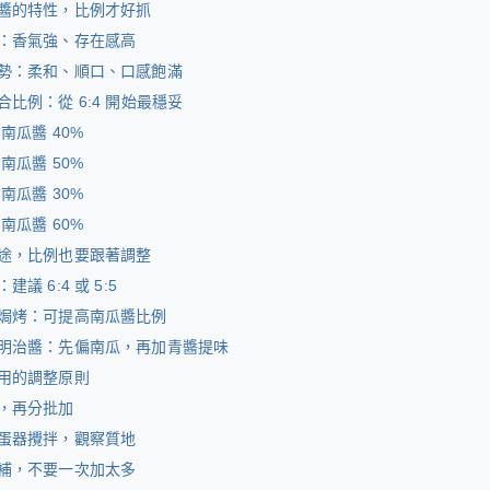
醬的特性，比例才好抓
：香氣強、存在感高
勢：柔和、順口、口感飽滿
比例：從 6:4 開始最穩妥
：南瓜醬 40%
：南瓜醬 50%
：南瓜醬 30%
：南瓜醬 60%
途，比例也要跟著調整
議 6:4 或 5:5
焗烤：可提高南瓜醬比例
明治醬：先偏南瓜，再加青醬提味
用的調整原則
，再分批加
蛋器攪拌，觀察質地
補，不要一次加太多