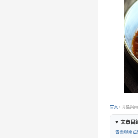
首頁
›
青醬與
文章目
青醬與南瓜