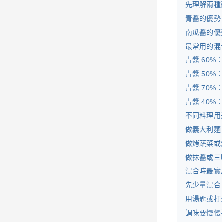
先理解兩種
青醬的優勢
南瓜醬的優
最常用的混合
青醬 60%
青醬 50%
青醬 70%
青醬 40%
不同料理用
做義大利麵：建
做烤蔬菜或
做抹醬或三
混合時最實
先少量混合
用湯匙或打
調味要慢慢