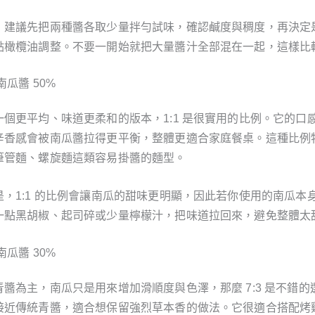
，建議先把兩種醬各取少量拌勻試味，確認鹹度與稠度，再決定
點橄欖油調整。不要一開始就把大量醬汁全部混在一起，這樣比
南瓜醬 50%
一個更平均、味道更柔和的版本，1:1 是很實用的比例。它的口
辛香感會被南瓜醬拉得更平衡，整體更適合家庭餐桌。這種比例
筆管麵、螺旋麵這類容易掛醬的麵型。
是，1:1 的比例會讓南瓜的甜味更明顯，因此若你使用的南瓜本
一點黑胡椒、起司碎或少量檸檬汁，把味道拉回來，避免整體太
南瓜醬 30%
醬為主，南瓜只是用來增加滑順度與色澤，那麼 7:3 是不錯的
接近傳統青醬，適合想保留強烈草本香的做法。它很適合搭配烤