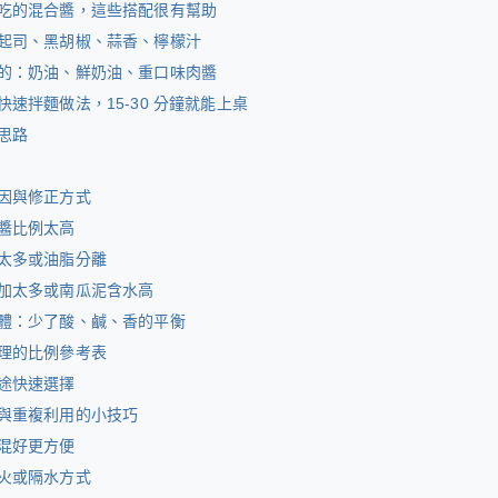
吃的混合醬，這些搭配很有幫助
起司、黑胡椒、蒜香、檸檬汁
的：奶油、鮮奶油、重口味肉醬
快速拌麵做法，15-30 分鐘就能上桌
思路
因與修正方式
醬比例太高
太多或油脂分離
加太多或南瓜泥含水高
體：少了酸、鹹、香的平衡
理的比例參考表
途快速選擇
與重複利用的小技巧
混好更方便
火或隔水方式