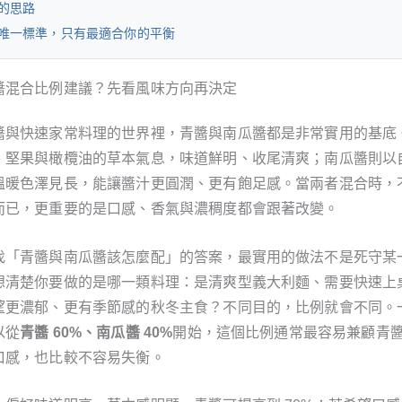
的思路
唯一標準，只有最適合你的平衡
醬混合比例建議？先看風味方向再決定
醬與快速家常料理的世界裡，青醬與南瓜醬都是非常實用的基底
、堅果與橄欖油的草本氣息，味道鮮明、收尾清爽；南瓜醬則以
溫暖色澤見長，能讓醬汁更圓潤、更有飽足感。當兩者混合時，
而已，更重要的是口感、香氣與濃稠度都會跟著改變。
找「青醬與南瓜醬該怎麼配」的答案，最實用的做法不是死守某
想清楚你要做的是哪一類料理：是清爽型義大利麵、需要快速上
望更濃郁、更有季節感的秋冬主食？不同目的，比例就會不同。
以從
青醬 60%、南瓜醬 40%
開始，這個比例通常最容易兼顧青
口感，也比較不容易失衡。