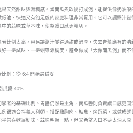
處是天然甜味與濃稠感。當南瓜煮軟後打成泥，能提供像奶油般
做低油、快速又有飽足感的家庭料理非常實用。它可以讓醬汁變
醬中的蒜味或草本味，使整體口感更親切。
醬若比例太高，容易讓醬汁變得過甜或過厚，失去青醬應有的清
最好一邊試味、一邊觀察濃稠度，避免做成「太像南瓜泥」而不
比例：從 6:4 開始最穩妥
南瓜醬 40%
初學者的基礎比例。青醬仍然是主角，南瓜醬則負責讓口感更圓
比例很適合拌義大利麵、搭配雞胸肉、鮭魚、烤蔬菜，或做成麵
你平常喜歡羅勒味、蒜味明顯一點，但又希望入口不要太油太厚
。