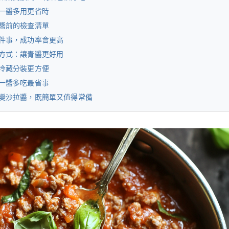
一醬多用更省時
醬前的檢查清單
件事，成功率會更高
方式：讓青醬更好用
冷藏分裝更方便
一醬多吃最省事
變沙拉醬，既簡單又值得常備