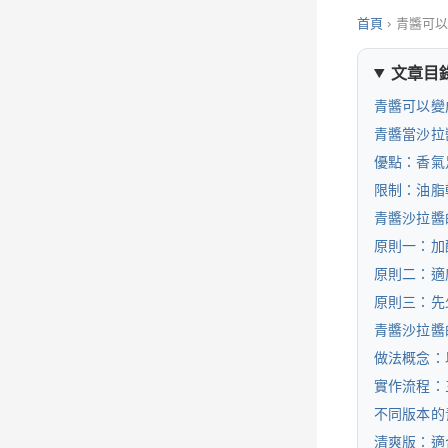
首頁
›
青醬可
文章目
青醬可以變
青醬當沙拉
優點：香氣
限制：油脂
青醬沙拉醬
原則一：加
原則二：適
原則三：先
青醬沙拉醬
做法概念：
實作流程：
不同版本的
清爽版：適