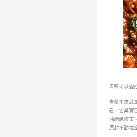
青醬可以變
青醬本來就
看，它其實
油脂感較重
原封不動地