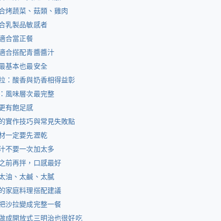
合烤蔬菜、菇類、雞肉
合乳製品敏感者
適合當正餐
適合搭配青醬醬汁
最基本也最安全
拉：酸香與奶香相得益彰
：風味層次最完整
更有飽足感
的實作技巧與常見失敗點
材一定要先瀝乾
汁不要一次加太多
之前再拌，口感最好
太油、太鹹、太膩
的家庭料理搭配建議
把沙拉變成完整一餐
做成開放式三明治也很好吃