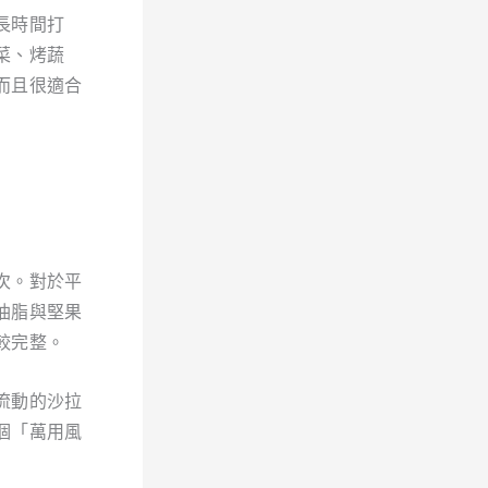
長時間打
菜、烤蔬
而且很適合
次。對於平
油脂與堅果
較完整。
流動的沙拉
個「萬用風