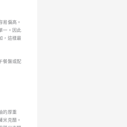
容易偏高。
單一。因此
加，這樣最
午餐盤或配
油的厚重
薩米克醋。