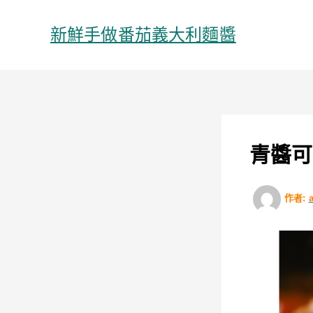
跳
至
新鮮手做番茄義大利麵醬
主
要
內
容
青醬可
作者: