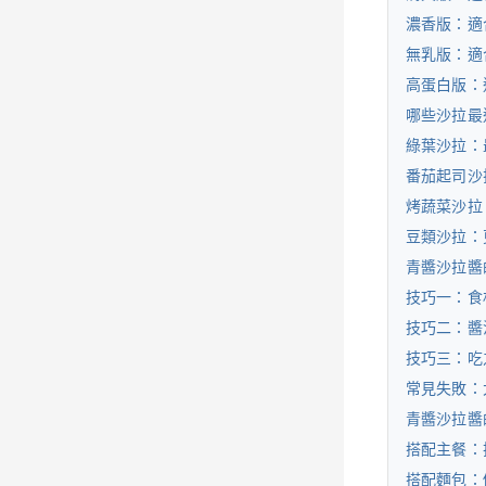
濃香版：適
無乳版：適
高蛋白版：
哪些沙拉最
綠葉沙拉：
番茄起司沙
烤蔬菜沙拉
豆類沙拉：
青醬沙拉醬
技巧一：食
技巧二：醬
技巧三：吃
常見失敗：
青醬沙拉醬
搭配主餐：
搭配麵包：