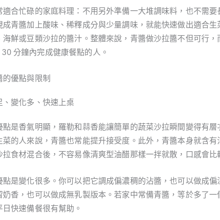
常適合忙碌的家庭料理：不用另外準備一大堆調味料，也不需要
現成青醬加上酸味、稀釋成分與少量調味，就能快速做出適合生
、海鮮或豆類沙拉的醬汁。整體來說，青醬做沙拉醬不但可行，
到 30 分鐘內完成健康餐點的人。
醬的優點與限制
足、變化多、快速上桌
優點是香氣明顯，羅勒和蒜香能讓簡單的蔬菜沙拉瞬間變得有層
生菜的人來說，青醬也常能提升接受度。此外，青醬本身就含有
沙拉食材混合後，不容易像清爽型油醋那樣一拌就散，口感會比
優點是變化很多。你可以把它調成偏濃稠的沾醬，也可以做成偏
留奶香，也可以做成無乳製版本。若家中常備青醬，等於多了一
平日快速備餐很有幫助。