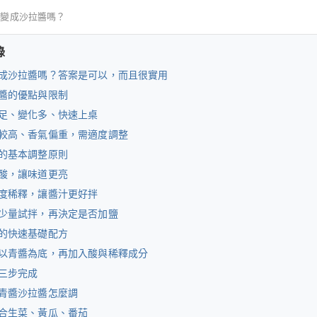
以變成沙拉醬嗎？
錄
成沙拉醬嗎？答案是可以，而且很實用
醬的優點與限制
足、變化多、快速上桌
較高、香氣偏重，需適度調整
的基本調整原則
酸，讓味道更亮
度稀釋，讓醬汁更好拌
少量試拌，再決定是否加鹽
的快速基礎配方
以青醬為底，再加入酸與稀釋成分
三步完成
青醬沙拉醬怎麼調
合生菜、黃瓜、番茄