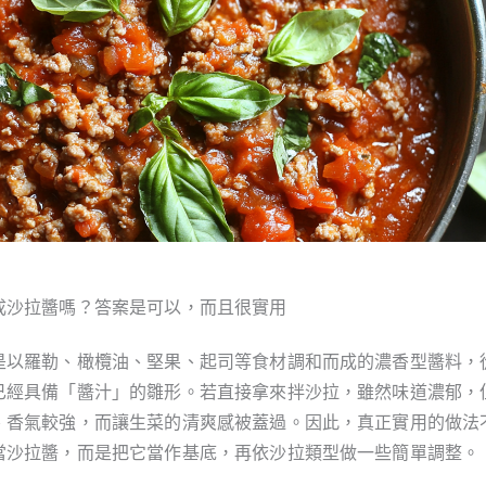
成沙拉醬嗎？答案是可以，而且很實用
是以羅勒、橄欖油、堅果、起司等食材調和而成的濃香型醬料，
已經具備「醬汁」的雛形。若直接拿來拌沙拉，雖然味道濃郁，
、香氣較強，而讓生菜的清爽感被蓋過。因此，真正實用的做法
當沙拉醬，而是把它當作基底，再依沙拉類型做一些簡單調整。