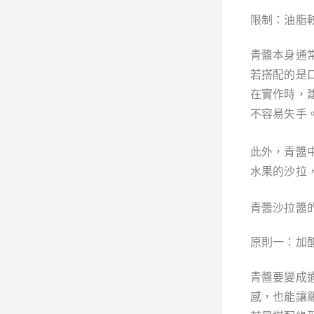
限制：油脂
青醬本身通
若搭配的是
在實作時，
不容易失手
此外，青醬
水果的沙拉
青醬沙拉醬
原則一：加
青醬要變成
感，也能讓