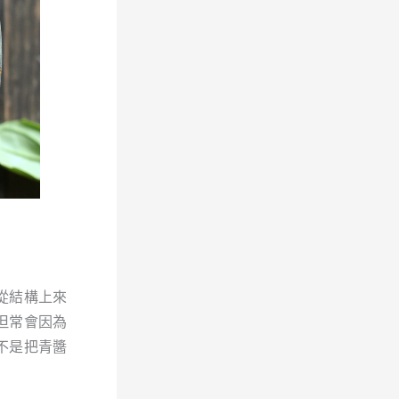
從結構上來
但常會因為
不是把青醬