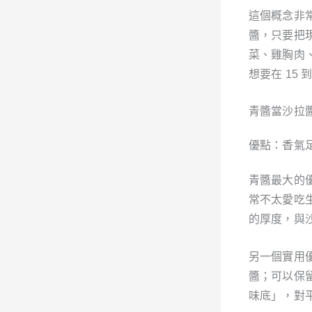
這個概念非
醬，只要把
菜、雞胸肉
想要在 15 
青醬當沙拉
優點：香氣
青醬最大的
常不太愛吃
的厚度，與
另一個實用
醬；可以保
味底」，對