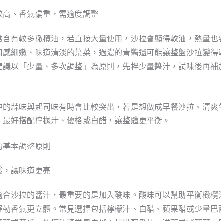
較高、香氣偏重，需適度調整
常含有較多橄欖油，若直接大量使用，沙拉會顯得較油，熱量也
口感細嫩、味道清淡的葉菜，過濃的青醬還可能讓整盤沙拉變得
建議以「少量、多次調整」為原則，先拌少量醬汁，試味後再補
。
中的蒜味與起司味有時會比較突出，若是想做成早餐沙拉、清爽
，最好搭配檸檬汁、優格或白醋，讓整體更平衡。
的基本調整原則
酸，讓味道更亮
適合沙拉的醬汁，最重要的是加入酸味。酸味可以幫助平衡橄欖
羅勒香氣更立體。常見選擇包括檸檬汁、白醋、蘋果醋或少量巴