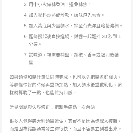
用中小火做蒜香油，避免蒜焦。
加入配料炒熟或炒軟，讓味道先融合。
加入醬底與少量麵水，拌至有光澤且略帶濃稠。
麵條撈起後直接進鍋，與醬一起翻拌 30 秒到 1
分鐘。
試味道，視需要補鹽、胡椒、香草或起司後裝
盤。
如果麵條和醬汁無法同時完成，也可以先把醬煮好關火，
等麵條快好的時候再重新加熱，加入麵水後重啟乳化。這
樣就算晚了一點，也能維持口感。
常見問題與失誤修正：把新手痛點一次解決
很多人覺得義大利麵醬難做，其實不是因為步驟太複雜，
而是因為錯誤通常發生得很快，而且不容易立刻看出來。