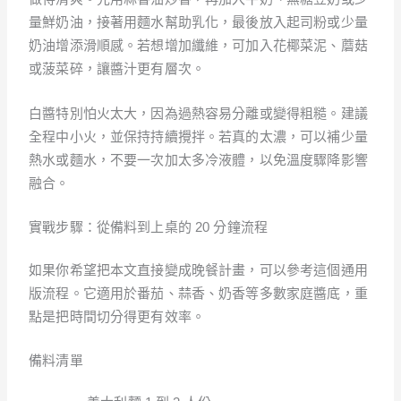
量鮮奶油，接著用麵水幫助乳化，最後放入起司粉或少量
奶油增添滑順感。若想增加纖維，可加入花椰菜泥、蘑菇
或菠菜碎，讓醬汁更有層次。
白醬特別怕火太大，因為過熱容易分離或變得粗糙。建議
全程中小火，並保持持續攪拌。若真的太濃，可以補少量
熱水或麵水，不要一次加太多冷液體，以免溫度驟降影響
融合。
實戰步驟：從備料到上桌的 20 分鐘流程
如果你希望把本文直接變成晚餐計畫，可以參考這個通用
版流程。它適用於番茄、蒜香、奶香等多數家庭醬底，重
點是把時間切分得更有效率。
備料清單