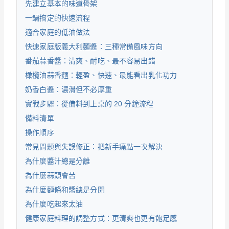
先建立基本的味道骨架
一鍋搞定的快速流程
適合家庭的低油做法
快速家庭版義大利麵醬：三種常備風味方向
番茄蒜香醬：清爽、耐吃、最不容易出錯
橄欖油蒜香麵：輕盈、快速、最能看出乳化功力
奶香白醬：濃滑但不必厚重
實戰步驟：從備料到上桌的 20 分鐘流程
備料清單
操作順序
常見問題與失誤修正：把新手痛點一次解決
為什麼醬汁總是分離
為什麼蒜頭會苦
為什麼麵條和醬總是分開
為什麼吃起來太油
健康家庭料理的調整方式：更清爽也更有飽足感