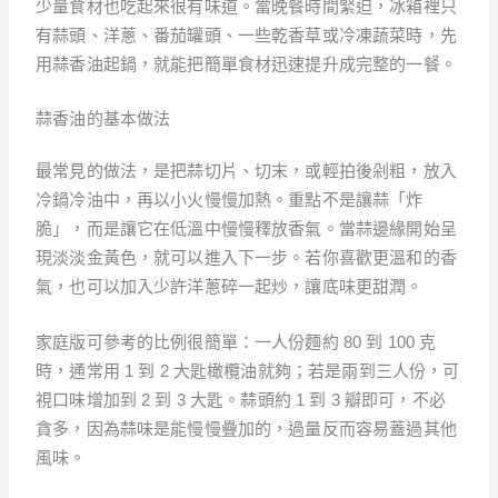
少量食材也吃起來很有味道。當晚餐時間緊迫，冰箱裡只
有蒜頭、洋蔥、番茄罐頭、一些乾香草或冷凍蔬菜時，先
用蒜香油起鍋，就能把簡單食材迅速提升成完整的一餐。
蒜香油的基本做法
最常見的做法，是把蒜切片、切末，或輕拍後剁粗，放入
冷鍋冷油中，再以小火慢慢加熱。重點不是讓蒜「炸
脆」，而是讓它在低溫中慢慢釋放香氣。當蒜邊緣開始呈
現淡淡金黃色，就可以進入下一步。若你喜歡更溫和的香
氣，也可以加入少許洋蔥碎一起炒，讓底味更甜潤。
家庭版可參考的比例很簡單：一人份麵約 80 到 100 克
時，通常用 1 到 2 大匙橄欖油就夠；若是兩到三人份，可
視口味增加到 2 到 3 大匙。蒜頭約 1 到 3 瓣即可，不必
貪多，因為蒜味是能慢慢疊加的，過量反而容易蓋過其他
風味。