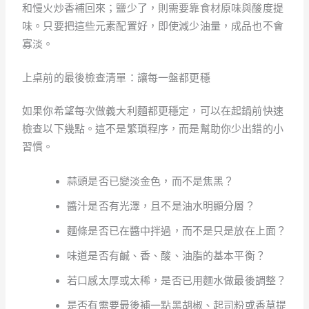
和慢火炒香補回來；鹽少了，則需要靠食材原味與酸度提
味。只要把這些元素配置好，即使減少油量，成品也不會
寡淡。
上桌前的最後檢查清單：讓每一盤都更穩
如果你希望每次做義大利麵都更穩定，可以在起鍋前快速
檢查以下幾點。這不是繁瑣程序，而是幫助你少出錯的小
習慣。
蒜頭是否已變淡金色，而不是焦黑？
醬汁是否有光澤，且不是油水明顯分層？
麵條是否已在醬中拌過，而不是只是放在上面？
味道是否有鹹、香、酸、油脂的基本平衡？
若口感太厚或太稀，是否已用麵水做最後調整？
是否有需要最後補一點黑胡椒、起司粉或香草提