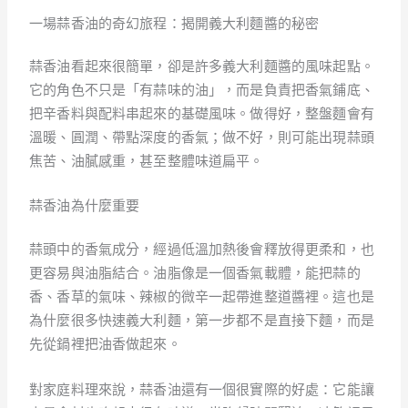
一場蒜香油的奇幻旅程：揭開義大利麵醬的秘密
蒜香油看起來很簡單，卻是許多義大利麵醬的風味起點。
它的角色不只是「有蒜味的油」，而是負責把香氣鋪底、
把辛香料與配料串起來的基礎風味。做得好，整盤麵會有
溫暖、圓潤、帶點深度的香氣；做不好，則可能出現蒜頭
焦苦、油膩感重，甚至整體味道扁平。
蒜香油為什麼重要
蒜頭中的香氣成分，經過低溫加熱後會釋放得更柔和，也
更容易與油脂結合。油脂像是一個香氣載體，能把蒜的
香、香草的氣味、辣椒的微辛一起帶進整道醬裡。這也是
為什麼很多快速義大利麵，第一步都不是直接下麵，而是
先從鍋裡把油香做起來。
對家庭料理來說，蒜香油還有一個很實際的好處：它能讓