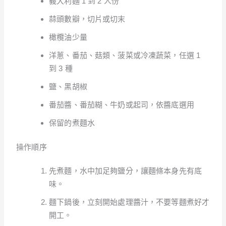
義大利麵 1 到 2 人份
蒜頭數瓣，切片或切末
橄欖油少量
洋蔥、番茄、菇類、菠菜或冷凍蔬菜，任選 1
到 3 種
鹽、黑胡椒
番茄醬、番茄糊、牛奶或起司，依醬底選用
保留的煮麵水
操作順序
先煮麵，水中加足夠鹽分，讓麵條本身先有底
味。
麵下鍋後，立刻開始處理醬汁，不要等麵煮好才
開工。