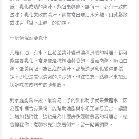
感：乳化成功的醬汁，能包裹麵條、讓每一口都有一致的
滋味；乳化失敗的醬汁，則常常出現油水分離、口感鬆散
或味道「掛不上麵」的問題。
什麼情況需要乳化
凡是有油、有水，且希望醬汁變得濃稠滑順的料理，都可
能需要乳化。常見像是橄欖油蒜香麵、番茄肉醬、奶油白
醬、蛋黃與起司為基底的醬汁，都能透過乳化變得更穩
定。即使是看似清爽的清炒麵，也往往靠一點麵水來把油
與調味拉成均勻的薄醬膜。
對家庭廚房來說，最容易上手的乳化助手就是
煮麵水
。因
為麵水裡含有澱粉，能幫助油脂與水相更容易混合，讓醬
汁增加黏附性。這也是為什麼許多經驗豐富的料理者，總
會提醒你：煮麵水先別急著倒掉，留一點再調醬。