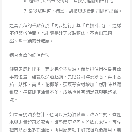
麵條煮到略帶咬勁時，直接撈進醬鍋裡拌勻。
最後試味道，補鹽、胡椒與少量起司即可出鍋。
這套流程的重點在於「同步進行」與「直接拌合」。這樣
不但節省時間，也能讓醬汁更緊貼麵條，不會出現麵一
盤、醬一鍋的分離感。
適合家庭的低油做法
健康家庭料理不一定要完全不放油，而是把油用在最有效
率的位置。建議以少油起鍋，先把蒜和洋蔥炒香，再用番
茄、菇類、南瓜、花椰菜、菠菜等食材增加自然甜味與纖
維感。這樣即使油量不多，成品也會有飽足感與完整風
味。
如果是奶油系醬汁，也可以把奶油減量，改以牛奶、煮麵
水與少量起司粉配合，讓整體更輕盈。若擔心太油，可先
把肉類煎出多餘油脂，再用廚房紙巾稍微吸除後續用，風