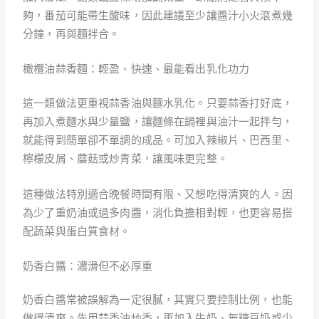
夠，番茄可能帶生酸味，因此建議至少讓醬汁小火滾煮幾
分鐘，再與麵拌合。
橄欖油蒜香麵：輕盈、快速、最能看出乳化功力
這一類做法更重視蒜香油與麵水乳化。只要蒜香打好底，
再加入煮麵水與少量鹽，讓麵條在鍋裡與油汁一起拌勻，
就能得到簡單卻不單調的成品。可加入辣椒片、巴西里、
檸檬皮屑、蘑菇或炒青菜，讓風味更完整。
這種做法特別適合晚餐時間有限、又想吃得清爽的人。因
為少了重奶油或過多肉醬，消化負擔相對輕，也更容易搭
配蔬菜與蛋白質食材。
奶香白醬：濃滑但不必厚重
奶香白醬常被誤解為一定很膩，其實只要控制比例，也能
做得清爽。先用蒜香油炒香，再加入牛奶、無糖豆奶或少