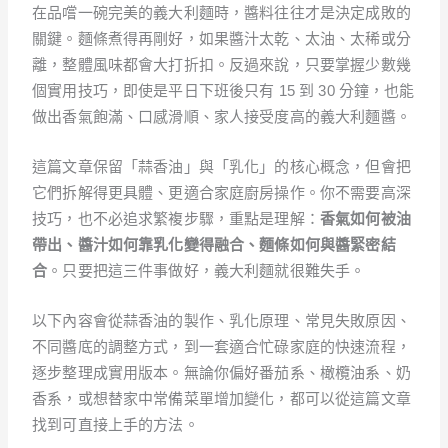
在品嚐一碗完美的義大利麵時，醬料往往才是決定成敗的
關鍵。麵條煮得再剛好，如果醬汁太乾、太油、太稀或分
離，整體風味都會大打折扣。反過來說，只要掌握少數幾
個實用技巧，即使是平日下班後只有 15 到 30 分鐘，也能
做出香氣飽滿、口感滑順、家人接受度高的義大利麵醬。
這篇文章保留「蒜香油」與「乳化」的核心概念，但會把
它們拆解得更具體、更適合家庭廚房操作。你不需要高深
技巧，也不必追求繁複步驟，重點是理解：
香氣如何被油
帶出、醬汁如何靠乳化變得融合、麵條如何與醬緊密結
合
。只要把這三件事做好，義大利麵就很難失手。
以下內容會從蒜香油的製作、乳化原理、常見失敗原因、
不同醬底的調整方式，到一套適合忙碌家庭的快速流程，
逐步整理成實用版本。無論你偏好番茄系、橄欖油系、奶
香系，或想替家中常備菜單增加變化，都可以從這篇文章
找到可直接上手的方法。