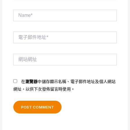
Name*
電
子
郵
件
網
地
站
址
網
*
址
在
瀏覽器
中儲存顯示名稱、電子郵件地址及個人網站
網址，以供下次發佈留言時使用。