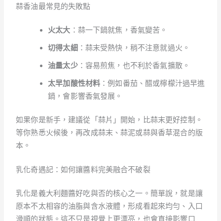
蒜香油最常見的失敗點
火太大
：蒜一下鍋就焦，香氣變苦。
切得太細
：蒜末受熱快，稍不注意就過火。
油量太少
：容易煎焦，也不利於香氣擴散。
太早加酸性材料
：例如番茄、醋或檸檬汁過早進
鍋，會影響香氣發展。
如果你是新手，建議從「蒜片」開始，比蒜末更好控制。
等你熟悉火候後，再改成蒜末、蒜泥或蒜與香草混合的版
本。
乳化奇遇記：如何讓醬料完美融合不破裂
乳化是義大利麵醬好吃與否的核心之一。簡單說，就是讓
原本不太相容的油脂與含水液體，形成看起來均勻、入口
滑順的狀態。這不只是視覺上更漂亮，也會直接影響口