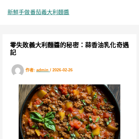
跳
至
新鮮手做番茄義大利麵醬
主
要
內
容
零失敗義大利麵醬的秘密：蒜香油乳化奇遇
記
作者:
admin
/
2026-02-26