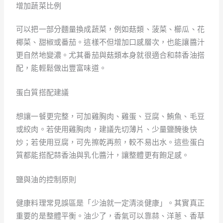
增加蔬菜比例
可以把一部分麵量換成蔬菜，例如菇類、菠菜、櫛瓜、花
椰菜、甜椒或番茄。這樣不但增加口感層次，也能讓醬汁
更自然地變濃。尤其番茄與菇類本身就很適合和蒜香油搭
配，能輕鬆做出豐富味道。
蛋白質搭配建議
想讓一餐更完整，可加雞胸肉、雞蛋、豆腐、鮪魚、毛豆
或絞肉。若使用雞胸肉，建議先切薄片、少量鹽醃後快
炒；若使用豆腐，可先擦乾再煎，較不易出水。這些蛋白
質都能搭配蒜香油與乳化醬汁，讓整體更有飽足感。
鹽與油的控制原則
健康料理常見誤區是「少油就一定清淡健康」。其實真正
重要的是整體平衡。油少了，香氣可以靠蒜、洋蔥、香草