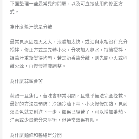
下面整理一些最常見的問題，以及可直接使用的修正方
式。
為什麼醬汁總是分離
最常見原因是火太大、液體加太快，或油與水相沒有充分
攪拌。修正方式是先轉小火，分次加入麵水，持續攪拌，
讓醬汁重新變得均勻。若是奶香醬分離，則先關小火或稍
離火源，再慢慢補液調整。
為什麼蒜頭會苦
蒜頭一旦焦化，苦味會非常明顯，且幾乎無法完全挽救。
最好的方法是預防：冷鍋冷油下蒜、小火慢慢加熱，見到
淡金色就立刻進下一步。如果已經苦了，可以增加番茄、
洋蔥或少量糖分來平衡，但通常效果有限。
為什麼麵條和醬總是分開