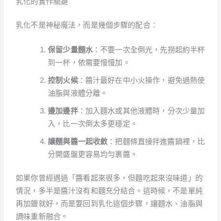
乳化的實作關鍵
乳化不是神秘魔法，而是幾個步驟的配合：
保留少量麵水
：不要一次全倒光，先撈起約半杯
到一杯，依需要慢慢加。
控制火候
：醬汁最好在中小火操作，避免過熱使
油脂與液體分離。
邊加邊拌
：加入麵水或其他液體時，分次少量加
入，比一次倒太多更穩定。
讓麵與醬一起收斂
：把麵條直接拌進醬鍋裡，比
分開盛盤更容易均勻裹醬。
如果你曾經遇過「醬看起來很多，但麵吃起來沒味道」的
情況，多半是醬汁沒有和麵充分結合。這時候，不是單純
再加鹽就好，而是要回到乳化這個步驟，讓麵水、油脂與
調味重新融合。