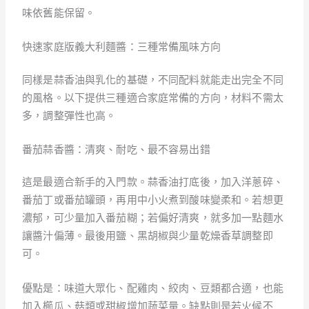
味依舊能保留。
快速家庭版義大利麵醬：三種常備風味方向
同樣是蒜香油與乳化的基礎，不同配料就能走出完全不同
的風格。以下提供三種適合家庭常備的方向，材料不需太
多，調整彈性也高。
番茄蒜香醬：清爽、耐吃、最不容易出錯
這是最適合新手的入門款。蒜香油打底後，加入洋蔥碎、
番茄丁或番茄罐頭，再用中小火煮到酸味變柔和。若想更
濃郁，可少量加入番茄糊；若偏好清爽，就多加一點麵水
讓醬汁偏薄。最後用鹽、黑胡椒與少量乾燥香草調整即
可。
優點是：味道大眾化、配雞肉、絞肉、豆類都合適，也能
加入櫛瓜、菇類或甜椒增加蔬菜量。缺點則是若火候不