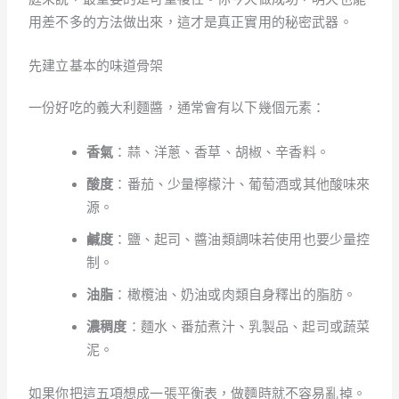
用差不多的方法做出來，這才是真正實用的秘密武器。
先建立基本的味道骨架
一份好吃的義大利麵醬，通常會有以下幾個元素：
香氣
：蒜、洋蔥、香草、胡椒、辛香料。
酸度
：番茄、少量檸檬汁、葡萄酒或其他酸味來
源。
鹹度
：鹽、起司、醬油類調味若使用也要少量控
制。
油脂
：橄欖油、奶油或肉類自身釋出的脂肪。
濃稠度
：麵水、番茄煮汁、乳製品、起司或蔬菜
泥。
如果你把這五項想成一張平衡表，做麵時就不容易亂掉。