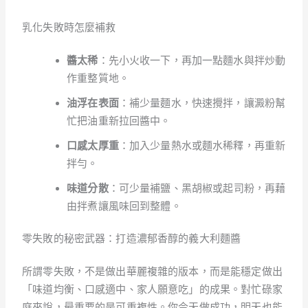
乳化失敗時怎麼補救
醬太稀
：先小火收一下，再加一點麵水與拌炒動
作重整質地。
油浮在表面
：補少量麵水，快速攪拌，讓澱粉幫
忙把油重新拉回醬中。
口感太厚重
：加入少量熱水或麵水稀釋，再重新
拌勻。
味道分散
：可少量補鹽、黑胡椒或起司粉，再藉
由拌煮讓風味回到整體。
零失敗的秘密武器：打造濃郁香醇的義大利麵醬
所謂零失敗，不是做出華麗複雜的版本，而是能穩定做出
「味道均衡、口感適中、家人願意吃」的成果。對忙碌家
庭來說，最重要的是可重複性。你今天做成功，明天也能