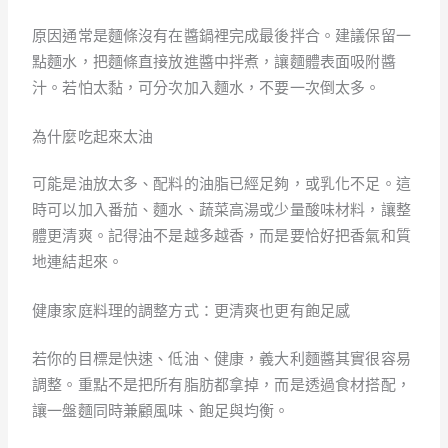
原因通常是麵條沒有在醬鍋裡完成最後拌合。建議保留一
點麵水，把麵條直接放進醬中拌煮，讓麵體表面吸附醬
汁。若怕太黏，可分次加入麵水，不要一次倒太多。
為什麼吃起來太油
可能是油放太多、配料的油脂已經足夠，或乳化不足。這
時可以加入番茄、麵水、蔬菜高湯或少量酸味材料，讓整
體更清爽。記得油不是越多越香，而是要恰好把香氣和質
地連結起來。
健康家庭料理的調整方式：更清爽也更有飽足感
若你的目標是快速、低油、健康，義大利麵醬其實很容易
調整。重點不是把所有脂肪都拿掉，而是透過食材搭配，
讓一盤麵同時兼顧風味、飽足與均衡。