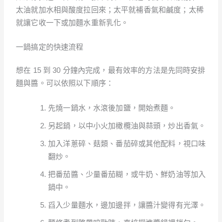
太油就加水相與酸度拉回來；太平就補香氣和鹹度；太稀
就讓它收一下或加麵水重新乳化。
一鍋搞定的快速流程
想在 15 到 30 分鐘內完成，最有效率的方法是先同時安排
麵與醬。可以依照以下順序：
先燒一鍋水，水滾後加鹽，開始煮麵。
另起鍋，以中小火加橄欖油與蒜頭，炒出香氣。
加入洋蔥碎、菇類、番茄碎或其他配料，視口味
翻炒。
把番茄醬、少量番茄糊，或牛奶、鮮奶油等加入
鍋中。
舀入少量麵水，邊加邊拌，讓醬汁變得有光澤。