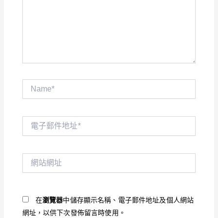
輸
入
內
容...
Name*
電
子
郵
件
網
地
站
址
網
*
址
在
瀏覽器
中儲存顯示名稱、電子郵件地址及個人網站
網址，以供下次發佈留言時使用。