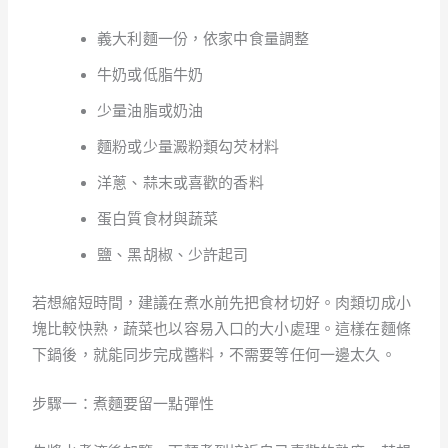
義大利麵一份，依家中食量調整
牛奶或低脂牛奶
少量油脂或奶油
麵粉或少量澱粉類勾芡材料
洋蔥、蒜末或喜歡的香料
蛋白質食材與蔬菜
鹽、黑胡椒、少許起司
若想縮短時間，建議在煮水前先把食材切好。肉類切成小
塊比較快熟，蔬菜也以容易入口的大小處理。這樣在麵條
下鍋後，就能同步完成醬料，不需要等任何一邊太久。
步驟一：煮麵要留一點彈性