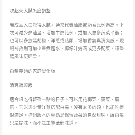
吃起來太膩怎麼調整
若成品入口覺得太膩，通常代表油脂或奶香比例過高。下
次可減少奶油量、增加牛奶比例，或加入更多蔬菜平衡；
也可以多放黑胡椒、洋蔥或菇類，增加香氣與清爽感。現
場補救則可加少量煮麵水、檸檬汁幾滴或更多配菜，讓整
體風味更輕盈。
白醬義麵的家庭變化版
清爽蔬菜版
適合想吃得輕盈一點的日子。可以用花椰菜、菠菜、蘑
菇、玉米與少量洋蔥搭配白醬，沒有太多肉類，也能吃得
很滿足。這個版本的重點是保留蔬菜的自然甜味，讓白醬
只是提味，而不是主導全部味道。