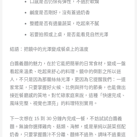
口感是否仍保有彈性，不過於軟爛
鹹度是否剛好，沒有蓋過奶香
整體是否有適量蔬菜，吃起來不膩
若要拍照或上桌，是否能看見自然光澤
結語：把鏡中的光澤變成餐桌上的溫度
白醬義麵的魅力，在於它能把簡單的日常食材，變成一盤
看起來溫柔、吃起來舒心的料理。鏡中的倒影之所以迷
人，不只是因為那層絲絲光澤，更因為它提醒我們：一道
家常菜，只要掌握好火候、比例與拌勻的節奏，也能做出
接近餐廳感的質地。對忙碌家庭來說，這種「快速完成、
風味完整、視覺也漂亮」的料理特別實用。
下一次想在 15 到 30 分鐘內完成一餐，不妨試試白醬義
麵。無論你選擇雞肉、菇類、海鮮，或是單純以蔬菜搭配
奶香，只要掌握醬汁不分離、麵條不過熟、調味不過重這