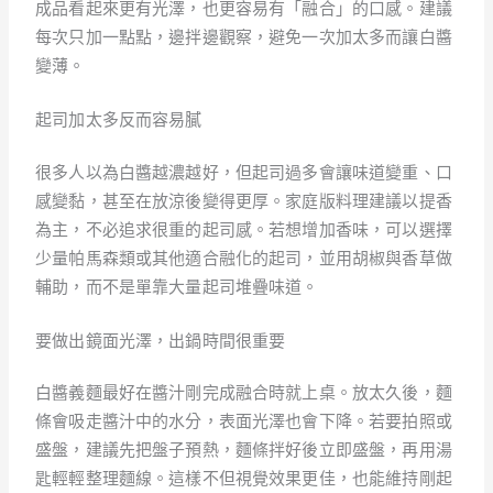
成品看起來更有光澤，也更容易有「融合」的口感。建議
每次只加一點點，邊拌邊觀察，避免一次加太多而讓白醬
變薄。
起司加太多反而容易膩
很多人以為白醬越濃越好，但起司過多會讓味道變重、口
感變黏，甚至在放涼後變得更厚。家庭版料理建議以提香
為主，不必追求很重的起司感。若想增加香味，可以選擇
少量帕馬森類或其他適合融化的起司，並用胡椒與香草做
輔助，而不是單靠大量起司堆疊味道。
要做出鏡面光澤，出鍋時間很重要
白醬義麵最好在醬汁剛完成融合時就上桌。放太久後，麵
條會吸走醬汁中的水分，表面光澤也會下降。若要拍照或
盛盤，建議先把盤子預熱，麵條拌好後立即盛盤，再用湯
匙輕輕整理麵線。這樣不但視覺效果更佳，也能維持剛起