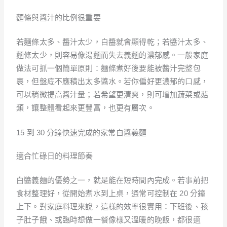
麵條與醬汁的比例很重要
若麵條太多、醬汁太少，白醬就會顯得乾；若醬汁太多、
麵條太少，則容易像湯麵而失去義麵的濃郁感。一般家庭
做法可抓一個簡單原則：麵條煮好後要能被醬汁完整包
裹，但盤底不應積出太多醬水。若你偏好更濃郁的口感，
可以稍微提高醬汁量；若希望更清爽，則可增加蔬菜或菇
類，讓整體看起來更豐富，也更有層次。
15 到 30 分鐘快速完成的家常白醬義麵
適合忙碌日的料理節奏
白醬義麵的優勢之一，就是能在短時間內完成。若事前把
食材整理好，從開始煮水到上桌，通常可控制在 20 分鐘
上下。對家庭料理來說，這樣的效率很實用：下班後、孩
子肚子餓、或臨時想做一餐像樣又溫暖的晚飯，都很適