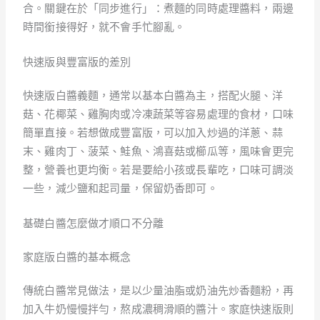
合。關鍵在於「同步進行」：煮麵的同時處理醬料，兩邊
時間銜接得好，就不會手忙腳亂。
快速版與豐富版的差別
快速版白醬義麵，通常以基本白醬為主，搭配火腿、洋
菇、花椰菜、雞胸肉或冷凍蔬菜等容易處理的食材，口味
簡單直接。若想做成豐富版，可以加入炒過的洋蔥、蒜
末、雞肉丁、菠菜、鮭魚、鴻喜菇或櫛瓜等，風味會更完
整，營養也更均衡。若是要給小孩或長輩吃，口味可調淡
一些，減少鹽和起司量，保留奶香即可。
基礎白醬怎麼做才順口不分離
家庭版白醬的基本概念
傳統白醬常見做法，是以少量油脂或奶油先炒香麵粉，再
加入牛奶慢慢拌勻，熬成濃稠滑順的醬汁。家庭快速版則