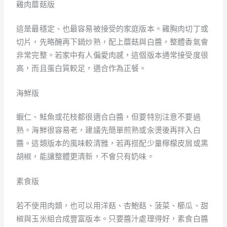
雞肉蘑菇版
這是最穩定、也最容易被接受的家庭版本。雞胸肉切丁或
切片，先略醃再下鍋炒熟，配上蘑菇與白醬，整體香氣會
非常完整。若家中有人偏愛肉感，這個版本通常接受度很
高，而且蛋白質較足，適合作為正餐。
海鮮版
蝦仁、鮭魚或花枝都很適合白醬，但要特別注意不要過
熟。海鮮很容易老，建議先簡單煎熟或汆燙後再拌入白
醬。這類版本的風味較清雅，若再搭配少量檸檬皮屑或黑
胡椒，能讓整體更清新，不會只有奶味。
素食版
若不使用肉類，也可以用洋菇、杏鮑菇、菠菜、櫛瓜、甜
椒與玉米組合成豐富版本。只要醬汁處理得好，素食白醬