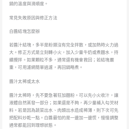
鍋的溫度與滑順度。
常見失敗原因與修正方法
白醬結塊怎麼辦
若醬汁結塊，多半是粉類沒有完全拌散，或加熱時火力過
大。修正方式是立刻轉小火，加入少量牛奶或煮麵水，持
續攪拌。如果顆粒不多，通常還有機會救回；若結塊嚴
重，可用濾網簡單過濾，再回鍋略煮。
醬汁太稀或太水
醬汁太稀時，先不要急著狂加麵粉。可以先小火收汁，讓
液體自然蒸發一部分；如果還是不夠，再少量補入勾芡材
料。若是因為蔬菜出水、肉類出水造成稀薄，則下次可先
把配料炒乾一點。白醬最怕的是一邊加一邊慌，慢慢調整
通常都能回到理想狀態。