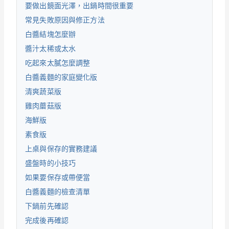
要做出鏡面光澤，出鍋時間很重要
常見失敗原因與修正方法
白醬結塊怎麼辦
醬汁太稀或太水
吃起來太膩怎麼調整
白醬義麵的家庭變化版
清爽蔬菜版
雞肉蘑菇版
海鮮版
素食版
上桌與保存的實務建議
盛盤時的小技巧
如果要保存或帶便當
白醬義麵的檢查清單
下鍋前先確認
完成後再確認