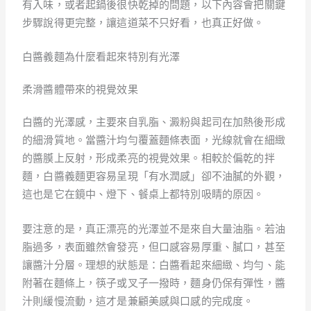
有入味，或者起鍋後很快乾掉的問題，以下內容會把關鍵
步驟說得更完整，讓這道菜不只好看，也真正好做。
白醬義麵為什麼看起來特別有光澤
柔滑醬體帶來的視覺效果
白醬的光澤感，主要來自乳脂、澱粉與起司在加熱後形成
的細滑質地。當醬汁均勻覆蓋麵條表面，光線就會在細緻
的醬膜上反射，形成柔亮的視覺效果。相較於偏乾的拌
麵，白醬義麵更容易呈現「有水潤感」卻不油膩的外觀，
這也是它在鏡中、燈下、餐桌上都特別吸睛的原因。
要注意的是，真正漂亮的光澤並不是來自大量油脂。若油
脂過多，表面雖然會發亮，但口感容易厚重、膩口，甚至
讓醬汁分層。理想的狀態是：白醬看起來細緻、均勻、能
附著在麵條上，筷子或叉子一撥時，麵身仍保有彈性，醬
汁則緩慢流動，這才是兼顧美感與口感的完成度。