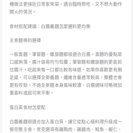
種做法更接近日常家常菜，適合臨時想吃、又不想大動作
開火的情況。
食材搭配建議：白醬義麵怎麼選料更均衡
主食麵條的選擇
一般直麵、筆管麵、螺旋麵都很適合白醬。直麵的優點是
口感俐落，醬汁容易均勻包覆；筆管麵和螺旋麵則更能抓
住醬汁，吃起來每一口都比較有味道。如果你喜歡更有飽
足感，可以選擇全麥義麵，纖維含量通常較高，整體也會
更有咬勁。不過全麥麵本身風味較濃，白醬調味可略微加
重香料或起司來平衡。
蛋白質食材怎麼配
白醬義麵很適合加入蛋白質，讓它從點心級料理升級成一
餐完整主食。常見選項有雞胸肉、雞腿肉、鮭魚、蝦仁、