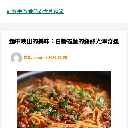
跳
至
新鮮手做番茄義大利麵醬
主
要
內
容
鏡中映出的美味：白醬義麵的絲絲光澤奇遇
作者:
admin
/
2026-02-26