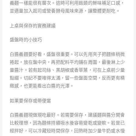
義麵一樣能很有層次。這時可利用菇類的鮮味補足口感，
並適量加入起司或營養酵母風味來源，讓整體更耐吃。
上桌與保存的實務建議
盛盤時的小技巧
白醬義麵要好看，盛盤很重要。可以先用夾子把麵條稍微
捲起，放在盤中央，再把配料平均鋪在周圍，最後淋上少
量醬汁。若有起司絲、黑胡椒或香草葉，可在上桌前少量
點綴。切記不要堆得太滿，留一些盤面空間，反而更有精
緻感，也更能看出白醬的光澤。
如果要保存或帶便當
白醬義麵現做現吃最好。若需要保存，建議麵與醬分開會
比較理想，因為麵條持續吸水後容易變乾或變軟。若是已
經拌好，可以冷藏短時間保存，回熱時加少量牛奶或水慢