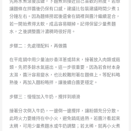
先將水煮滾後加鹽，下麵煮到接近自己喜歡的熟度。若想
讓麵條在拌醬後仍保有口感，建議比包裝建議時間少煮 1
分鐘左右。因為麵條撈起後還會在鍋裡與醬汁繼續混合，
若一開始煮得太軟，成品容易糊掉。記得保留少量煮麵
水，之後調整醬汁濃稠時很好用。
步驟二：先處理配料，再做醬
在平底鍋中用少量油炒香洋蔥或蒜末，接著放入肉類或菇
類，先把多餘水氣逼出。這一步很重要，因為若食材本身
太濕，醬汁容易變水，也比較難附著在麵條上。等配料略
熟後，再加入麵粉略拌，讓後續白醬更穩定。
步驟三：慢慢加入牛奶，攪拌到順滑
接著分次倒入牛奶，一邊倒一邊攪拌，讓粉類充分分散。
此時火力要維持在中小火，避免鍋底過熱。若醬汁看起來
太稠，可用少量煮麵水或牛奶調整；若太稀，就再小火煮