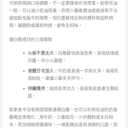
可依時間與口味調整，不一定要做得非常厚重。若想低油
一點，可以減少奶油用量，改用少量橄欖油或直接用不沾
鍋搭配低脂牛奶慢煮，但仍要維持足夠的攪拌與加熱時
間，讓麵粉或澱粉熟透，避免生粉味。
讓白醬成功的三個重點
火候不要太大：
白醬最怕高溫急煮，容易結塊或
分離。中小火最穩。
液體分次加入：
牛奶或高湯一次倒太多，容易形
成粉粒，建議少量多次拌勻。
持續攪拌：
鍋底若停太久，容易焦底或產生顆粒
感。
如果家中沒有時間現做基礎白醬，也可以利用低油的奶香
醬概念來簡化：用牛奶、少量起司、少許麵粉或太白粉
水，再加胡椒與鹽調味，一樣能做出溫和滑順的口感。這