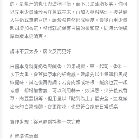
的，是醬汁的乳化與濃稠平衡，而不只是油脂多寡。你可
以先用少量油炒香洋蔥或蒜末，再加入麵粉略炒，接著倒
入牛奶或無糖豆奶，讓澱粉自然形成稠度。最後再用少量
起司增加香氣，整體就能保有白醬的柔和感，同時比傳統
厚重版本更清爽。
調味不要太多，層次反而更好
白醬本身就有奶香與鹹香，如果胡椒、鹽、起司、香料一
次下太重，會蓋掉原本的細緻感。建議先以少量鹽和黑胡
椒提味，試吃後再微調；若有肉類或培根，鹹度也要一起
考慮。想增加香氣，可以利用蒜末、炒洋蔥、少許義式香
草、肉豆蔻粉等，但用量以「點到為止」最安全。這樣做
出來的白醬義麵，會更耐吃，也更符合家庭日常餐桌。
實作步驟：從煮麵到拌醬一次完成
前置準備清單