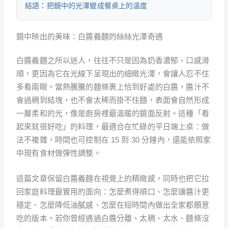
結語：把鏡中的光澤變成餐桌上的溫度
鏡中映出的美味：白醬義麵的絲絲光澤奇遇
白醬義麵之所以迷人，往往不只是因為奶香濃郁、口感滑
順，更因為它在光線下呈現出的細緻光澤，會讓人忍不住
多看兩眼。當熱騰騰的麵條裹上恰到好處的白醬，醬汁不
會過稠到結塊，也不會太稀而掛不住麵，表面會自然形成
一層柔和的光，像是廚房裡最溫暖的鏡面反射。這種「看
起來就很好吃」的料理，最適合在忙碌的平日端上桌：做
法不複雜，時間也可控制在 15 到 30 分鐘內，還能依照家
中現有食材做彈性調整。
這篇文章保留白醬義麵在視覺上的精緻感，同時也把它拉
回家庭料理最實用的面向：怎麼煮得順口、怎麼讓醬汁更
穩定、怎麼降低油膩感、怎麼在短時間內做出全家都願意
吃的版本。若你曾經遇過白醬分離、太稠、太水、麵條沒