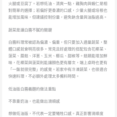
火腿或豆腐丁。若想低油、清爽一點，雞胸肉與蝦仁是相
對簡單的選擇；若偏好更香濃的口感，少量火腿或培根也
能增加風味，但建議控制份量，避免鈉含量與油脂過高。
蔬菜是讓白醬不膩的關鍵
白醬料理常被認為偏濃、偏重，但只要加入適量蔬菜，整
體口感就會明亮很多。常見且好處理的搭配包含花椰菜、
菠菜、蘑菇、洋蔥、玉米、櫛瓜、甜椒等。菇類能增加鮮
味，花椰菜與菠菜則能讓顏色更有層次，端上桌時也更有
「一盤就很完整」的感覺。若家中有冷凍蔬菜，也很適合
快速料理，不必額外處理太多備料時間。
低油版白醬義麵的做法重點
不靠重奶油，也能做出滑順感
想做低油版，不代表一定要犧牲口感。真正影響滑順度