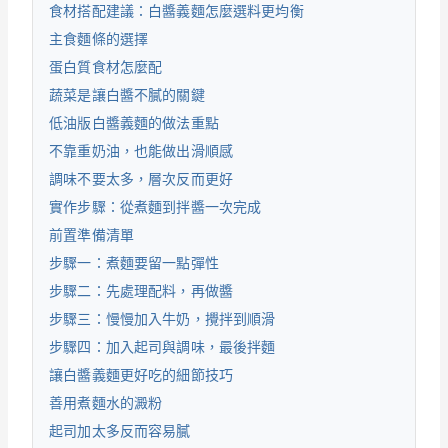
食材搭配建議：白醬義麵怎麼選料更均衡
主食麵條的選擇
蛋白質食材怎麼配
蔬菜是讓白醬不膩的關鍵
低油版白醬義麵的做法重點
不靠重奶油，也能做出滑順感
調味不要太多，層次反而更好
實作步驟：從煮麵到拌醬一次完成
前置準備清單
步驟一：煮麵要留一點彈性
步驟二：先處理配料，再做醬
步驟三：慢慢加入牛奶，攪拌到順滑
步驟四：加入起司與調味，最後拌麵
讓白醬義麵更好吃的細節技巧
善用煮麵水的澱粉
起司加太多反而容易膩