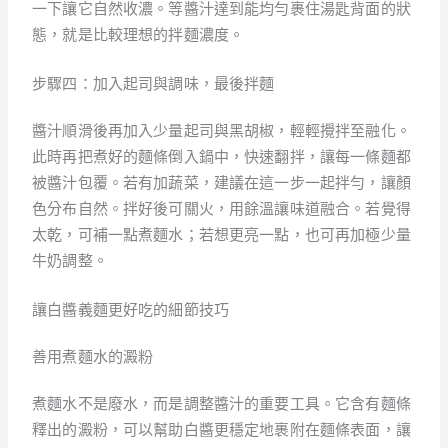
一下讓它自然收濃。等醬汁達到能均勻裹住湯匙背面的狀
態，就是比較理想的拌麵濃度。
步驟四：加入起司與調味，最後拌麵
醬汁順滑後再加入少量起司與黑胡椒，輕輕攪拌至融化。
此時再把煮好的麵條倒入鍋中，快速翻拌，讓每一條麵都
被醬汁包覆。若有加蔬菜，建議在這一步一起拌勻，讓顏
色分布自然。拌好後可關火，用餘溫讓味道融合。若覺得
太乾，可補一點煮麵水；若想更亮一點，也可再加極少量
牛奶調整。
讓白醬義麵更好吃的細節技巧
善用煮麵水的澱粉
煮麵水不是廢水，而是調整醬汁的重要工具。它含有麵條
釋出的澱粉，可以幫助白醬更穩定地裹附在麵條表面，讓