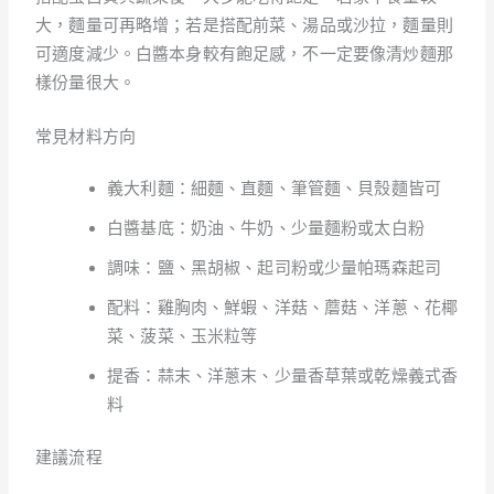
大，麵量可再略增；若是搭配前菜、湯品或沙拉，麵量則
可適度減少。白醬本身較有飽足感，不一定要像清炒麵那
樣份量很大。
常見材料方向
義大利麵：細麵、直麵、筆管麵、貝殼麵皆可
白醬基底：奶油、牛奶、少量麵粉或太白粉
調味：鹽、黑胡椒、起司粉或少量帕瑪森起司
配料：雞胸肉、鮮蝦、洋菇、蘑菇、洋蔥、花椰
菜、菠菜、玉米粒等
提香：蒜末、洋蔥末、少量香草葉或乾燥義式香
料
建議流程