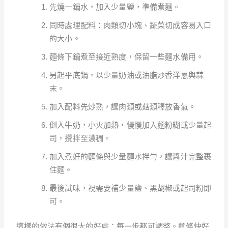
先燒一鍋水，加入少量鹽，準備煮麵。
同時處理配料：肉類切小塊、蔬菜切成容易入口
的大小。
麵條下鍋煮至接近熟度，保留一些麵水備用。
另起平底鍋，以少量奶油或油脂炒香洋蔥與蒜
末。
加入配料先炒熟，讓肉類或菇類釋放香氣。
倒入牛奶，小火加熱，慢慢加入麵粉糊或少量起
司，攪拌至濃稠。
加入煮好的麵條與少量麵水拌勻，讓醬汁完整裹
住麵。
最後試味，視需要補少量鹽、黑胡椒或起司粉即
可。
這樣的做法有個很大的好處：每一步都可調整。麵條快好