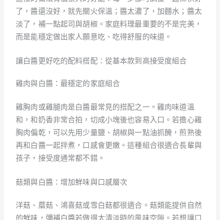
了，醬還沒好，就先關火保溫；醬太濃了，加麵水；醬太
淡了，補一點起司與胡椒。家庭料理最重要的不是完美，
而是能穩定做出家人願意吃、吃得舒服的味道。
讓白醬更好吃的配料搭配：從基本款到高接受度組合
雞肉與白醬：最穩定的家庭組合
雞胸肉或雞腿肉是白醬最常見的搭配之一。雞肉味道溫
和，和奶香非常合拍，切成小塊後也容易入口。若擔心雞
胸肉偏乾，可以先用少量鹽、胡椒與一點油抓醃，煎熟後
再和白醬一起拌煮，口感會更嫩。這種組合很適合長輩與
孩子，接受度通常都不錯。
菇類與白醬：增加鮮味與口感層次
洋菇、蘑菇、鴻喜菇或雪白菇都很適合。菇類能提供自然
的鮮味，彌補白醬若做得太清淡時的風味空隙。若想讓口