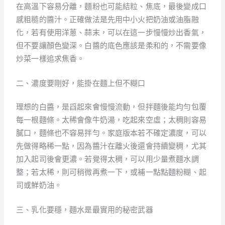
在高溫下容易分離，麵粉也可能結粒、焦底，最後變成口
感粗糙的醬汁。正確做法是先用中小火把奶油或油脂融
化，若有使用洋蔥、蒜末，可以在這一步慢慢炒出香氣，
但不要讓顏色變深。白醬的底色應該是柔和的，不需要像
炒菜一樣追求焦香。
二、濃度要剛好，能掛在麵上但不糊口
理想的白醬，是舀起來會慢慢流動，但拌麵後能均勻包覆
每一根麵條。太稀會像牛奶湯，吃起來空虛；太稠則容易
膩口，麵條也不容易拌勻。家庭版本若不確定濃度，可以
先做得略稀一點，因為醬汁在離火後還會持續變稠，尤其
加入起司後會更濃。若覺得太稠，可以用少量煮麵水調
整；若太稀，則可稍微再煮一下，或補一點點麵粉糊、起
司或鮮奶油。
三、乳化要穩，麵水是最實用的秘密武器