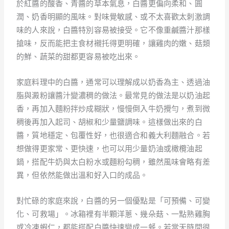
於紅醬的酸香、青醬的草本氣息，白醬更偏向柔和、圓
潤、奶香明顯的風味。對味覺敏感、或不太喜歡太刺激調
味的人來說，白醬特別容易被接受。它不像重鹹醬汁那樣
搶味，反而能把主食材襯托得更明確，讓雞肉的嫩、菇類
的鮮、蔬菜的甜都更容易被吃出來。
家庭料理中的白醬，通常可以理解成以奶香為主、透過油
脂與澱粉讓醬汁變濃稠的做法。最常見的做法是以奶油起
香，再加入麵粉拌炒成糊狀，慢慢倒入牛奶攪勻，煮到微
稠後再加入起司、胡椒和少量鹽調味。這樣做出來的白
醬，質地穩定、包覆性好，也很適合和義大利麵融合。若
想做得更家常、更快速，也可以用少量奶油或橄欖油起
鍋，搭配牛奶與太白粉水或麵粉勾稠，雖然風味會略有差
異，但依然能做出溫和好入口的成品。
對忙碌的家庭來說，白醬的另一個優點是「可預備、可變
化、可救場」。冰箱裡有半顆洋蔥、幾朵菇、一點熟雞胸
或冷凍蝦仁，都能搭配白醬快速變成一餐。若當天時間很