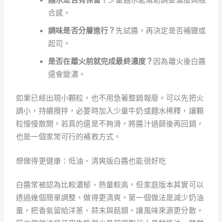
合感。
調味是否分層進行？
先試醬，再決定是否補鹽或
起司。
是否在離火前就完成最終濃度？
因為離火後白醬
還會變濃。
如果已經出現小顆粒，也不用急著整鍋報廢。可以先把火
調小，持續攪拌，必要時加入少量牛奶或麵水稀釋，讓顆
粒慢慢散開。若真的還是不夠滑，將醬汁過篩後再回鍋，
也是一個家常可行的補救方式。
想做得更健康：低油、清爽版白醬也能很好吃
白醬常被認為比較濃郁、熱量較高，但家庭版本其實可以
透過幾個簡單調整，做得更清爽。第一個做法是減少奶油
量，把香氣留給洋蔥、蒜末與菇類，讓風味來源更分散。