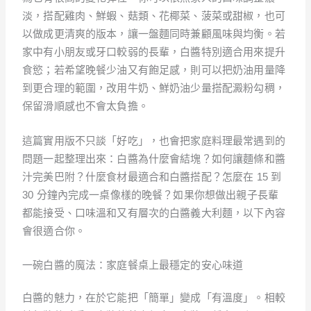
淡，搭配雞肉、鮮蝦、菇類、花椰菜、菠菜或甜椒，也可
以做成更清爽的版本，讓一盤麵同時兼顧風味與均衡。若
家中有小朋友或牙口較弱的長輩，白醬特別適合用來提升
食慾；若希望晚餐少油又有飽足感，則可以把奶油用量降
到更合理的範圍，改用牛奶、鮮奶油少量搭配澱粉勾稠，
保留滑順感也不會太負擔。
這篇實用版不只談「好吃」，也會把家庭料理最常遇到的
問題一起整理出來：白醬為什麼會結塊？如何讓麵條和醬
汁完美巴附？什麼食材最適合和白醬搭配？怎麼在 15 到
30 分鐘內完成一桌像樣的晚餐？如果你想做出親子長輩
都能接受、口味溫和又有層次的白醬義大利麵，以下內容
會很適合你。
一碗白醬的魔法：家庭餐桌上最穩定的安心味道
白醬的魅力，在於它能把「簡單」變成「有溫度」。相較