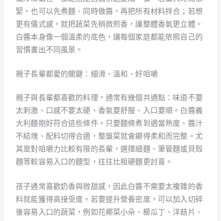
緊，也可以先煮麵、同時做醬，再把所有材料拌合；若想
更有儀式感，就把蔬菜先稍微煎香，讓整體香氣更立體。
白醬本身像一個溫柔的底色，讓每個家庭都能依照自己的
習慣畫出不同風景。
親子長輩都愛的關鍵：細滑、溫和、好咀嚼
親子與長輩都喜歡的料理，通常有幾個共通點：味道不要
太刺激、口感不要太硬、香氣要舒服、入口要順。白醬義
大利麵剛好符合這些條件。只要麵條煮到適當熟度、醬汁
不結塊、配料切得合適，整盤菜就會顯得柔和而完整。尤
其是對咀嚼力比較有限的長輩，選擇細麵、筆管麵或貝殼
麵等較容易入口的麵型，往往比粗硬麵更討喜。
孩子通常喜歡奶香與微甜感，因此白醬不需要太複雜的香
料就能獲得高接受度。若要提升營養密度，可以加入切碎
後容易入口的蔬菜，例如花椰菜小朵、櫛瓜丁、洋菇片、