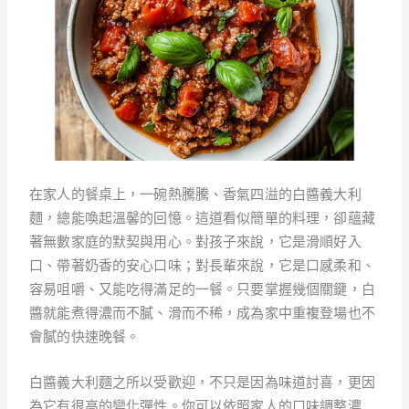
在家人的餐桌上，一碗熱騰騰、香氣四溢的白醬義大利
麵，總能喚起溫馨的回憶。這道看似簡單的料理，卻蘊藏
著無數家庭的默契與用心。對孩子來說，它是滑順好入
口、帶著奶香的安心口味；對長輩來說，它是口感柔和、
容易咀嚼、又能吃得滿足的一餐。只要掌握幾個關鍵，白
醬就能煮得濃而不膩、滑而不稀，成為家中重複登場也不
會膩的快速晚餐。
白醬義大利麵之所以受歡迎，不只是因為味道討喜，更因
為它有很高的變化彈性。你可以依照家人的口味調整濃