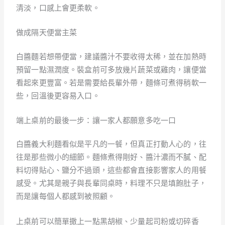
清淡，口感上會更柔軟。
做成隔天便當主菜
白醬麵若想帶便當，建議醬汁不要收得太稀，並在加熱時
預留一點濕潤度。裝盒前可多放幾片蔬菜或雞肉，讓便當
看起來更豐富。若是需要給長輩外帶，麵條可煮得稍軟一
些，回溫後更容易入口。
端上桌前的最後一步：讓一家人都願意多吃一口
白醬義大利麵看似是平凡的一餐，但真正打動人心的，往
往是那些微小的細節。麵條煮得剛好、醬汁濃而不膩、配
料切得貼心、鹽分不過頭，這些都會直接影響家人的用餐
感受。尤其是親子與長輩同桌時，料理不只是填飽肚子，
而是讓每個人都感到被照顧。
上桌前可以簡單撒上一點黑胡椒、少量起司粉或切碎香