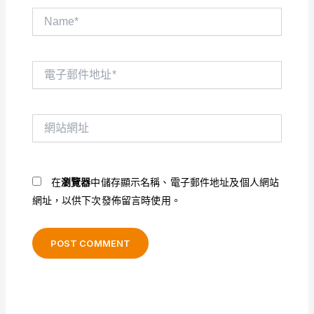
Name*
電
子
郵
件
網
地
站
址
網
*
址
在
瀏覽器
中儲存顯示名稱、電子郵件地址及個人網站
網址，以供下次發佈留言時使用。