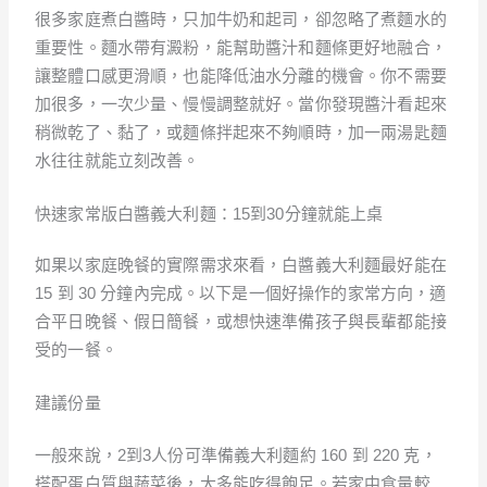
很多家庭煮白醬時，只加牛奶和起司，卻忽略了煮麵水的
重要性。麵水帶有澱粉，能幫助醬汁和麵條更好地融合，
讓整體口感更滑順，也能降低油水分離的機會。你不需要
加很多，一次少量、慢慢調整就好。當你發現醬汁看起來
稍微乾了、黏了，或麵條拌起來不夠順時，加一兩湯匙麵
水往往就能立刻改善。
快速家常版白醬義大利麵：15到30分鐘就能上桌
如果以家庭晚餐的實際需求來看，白醬義大利麵最好能在
15 到 30 分鐘內完成。以下是一個好操作的家常方向，適
合平日晚餐、假日簡餐，或想快速準備孩子與長輩都能接
受的一餐。
建議份量
一般來說，2到3人份可準備義大利麵約 160 到 220 克，
搭配蛋白質與蔬菜後，大多能吃得飽足。若家中食量較