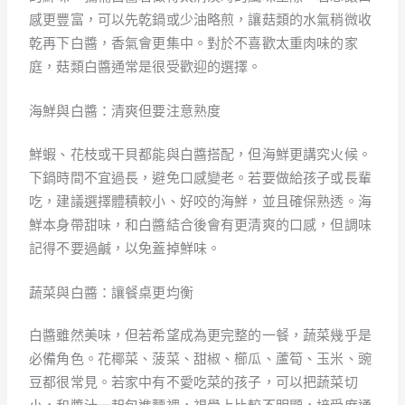
感更豐富，可以先乾鍋或少油略煎，讓菇類的水氣稍微收
乾再下白醬，香氣會更集中。對於不喜歡太重肉味的家
庭，菇類白醬通常是很受歡迎的選擇。
海鮮與白醬：清爽但要注意熟度
鮮蝦、花枝或干貝都能與白醬搭配，但海鮮更講究火候。
下鍋時間不宜過長，避免口感變老。若要做給孩子或長輩
吃，建議選擇體積較小、好咬的海鮮，並且確保熟透。海
鮮本身帶甜味，和白醬結合後會有更清爽的口感，但調味
記得不要過鹹，以免蓋掉鮮味。
蔬菜與白醬：讓餐桌更均衡
白醬雖然美味，但若希望成為更完整的一餐，蔬菜幾乎是
必備角色。花椰菜、菠菜、甜椒、櫛瓜、蘆筍、玉米、豌
豆都很常見。若家中有不愛吃菜的孩子，可以把蔬菜切