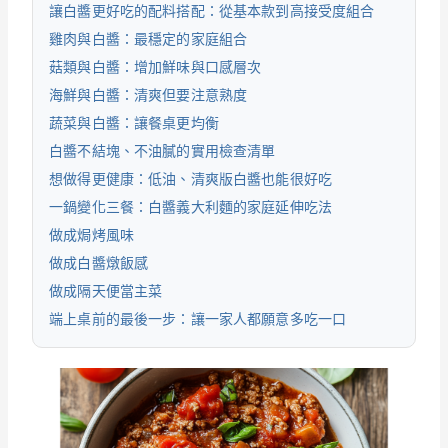
讓白醬更好吃的配料搭配：從基本款到高接受度組合
雞肉與白醬：最穩定的家庭組合
菇類與白醬：增加鮮味與口感層次
海鮮與白醬：清爽但要注意熟度
蔬菜與白醬：讓餐桌更均衡
白醬不結塊、不油膩的實用檢查清單
想做得更健康：低油、清爽版白醬也能很好吃
一鍋變化三餐：白醬義大利麵的家庭延伸吃法
做成焗烤風味
做成白醬燉飯感
做成隔天便當主菜
端上桌前的最後一步：讓一家人都願意多吃一口