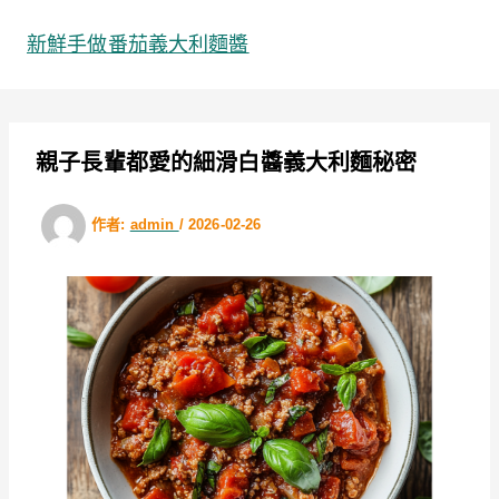
跳
至
新鮮手做番茄義大利麵醬
主
要
內
容
親子長輩都愛的細滑白醬義大利麵秘密
作者:
admin
/
2026-02-26