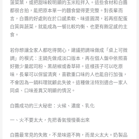
菠菜葉，或把甜味較明顯的玉米粒拌入。這些食材和白醬
都很合拍，能把原本單一的麵食變得更完整。對長輩而
言，白醬的好處則在於口感柔軟、味道圓潤，若再搭配蛋
白質與蔬菜，就能成為一餐比較均衡、也更有飽足感的主
食。
若你想讓全家人都吃得開心，建議把調味做成「桌上可微
調」的模式：主鍋先做成淡口版本，再在個人盤中依照喜
好撒少量起司粉、黑胡椒或香草碎。這樣孩子可以吃原
味，長輩可以保留清爽，喜歡重口味的人也能自行加強，
不會因為一鍋料理就顧此失彼。這種做法特別適合一家人
同桌、口味差異又明顯的情況。
白醬成功的三大秘密：火候、濃度、乳化
一、火不要太大，先把香氣慢慢養出來
白醬最常見的失敗，不是味道不夠，而是火太大。奶製品