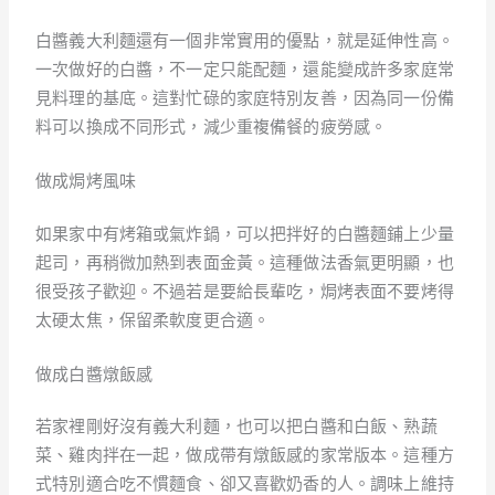
白醬義大利麵還有一個非常實用的優點，就是延伸性高。
一次做好的白醬，不一定只能配麵，還能變成許多家庭常
見料理的基底。這對忙碌的家庭特別友善，因為同一份備
料可以換成不同形式，減少重複備餐的疲勞感。
做成焗烤風味
如果家中有烤箱或氣炸鍋，可以把拌好的白醬麵鋪上少量
起司，再稍微加熱到表面金黃。這種做法香氣更明顯，也
很受孩子歡迎。不過若是要給長輩吃，焗烤表面不要烤得
太硬太焦，保留柔軟度更合適。
做成白醬燉飯感
若家裡剛好沒有義大利麵，也可以把白醬和白飯、熟蔬
菜、雞肉拌在一起，做成帶有燉飯感的家常版本。這種方
式特別適合吃不慣麵食、卻又喜歡奶香的人。調味上維持