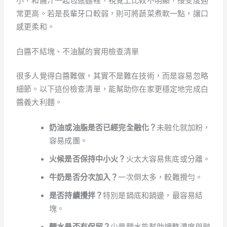
小，和醬汁一起包進麵裡，視覺上比較不明顯，接受度通
常更高。若是長輩牙口較弱，則可將蔬菜煮軟一點，讓口
感更柔和。
白醬不結塊、不油膩的實用檢查清單
很多人覺得白醬難做，其實不是難在技術，而是容易忽略
細節。以下這份檢查清單，能幫助你在家更穩定地完成白
醬義大利麵。
奶油或油脂是否已經完全融化？
未融化就加粉，
容易成團。
火候是否保持中小火？
火太大容易焦底或分離。
牛奶是否分次加入？
一次倒太多，較難攪勻。
是否持續攪拌？
特別是鍋底和鍋邊，最容易結
塊。
麵水是否有保留？
少量麵水能幫助調整濃度與融