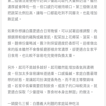
第二個做法是使用牛奶與少量起司取代大量鮮奶油，雖然
濃厚感會降低一些，但口感仍可維持順口。第三個做法是
把蔬菜比例拉高，讓每一口都能吃到不同層次，也能增加
飽足感。
如果你想讓白醬更適合日常晚餐，可以試著這樣調整：肉
類選擇較瘦的雞胸或雞里肌，配菜加上花椰菜、菠菜、菇
類，麵條份量略減，醬汁則保留適度奶香即可。這樣做出
來的版本雖然不會像餐廳那樣非常濃厚，卻更適合全家平
日食用，也比較不容易吃完覺得負擔太重。
另外，起司不是越多越好。起司雖然能增加香氣與濃稠
度，但加太多容易讓味道過重、口感偏鹹。家庭白醬最理
想的狀態，是讓起司扮演提香角色，而不是主導整鍋味
道。若家中長輩需要控制飲食，或孩子的口味較清淡，就
更適合採取「少量提味、靠食材本身出鮮甜」的做法。
一鍋變化三餐：白醬義大利麵的家庭延伸吃法