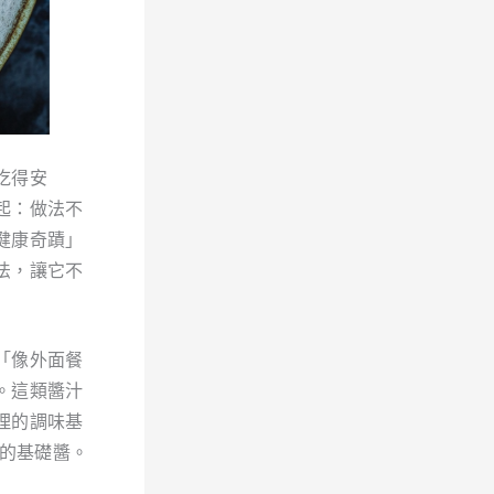
吃得安
起：做法不
健康奇蹟」
法，讓它不
「像外面餐
。這類醬汁
理的調味基
會的基礎醬。