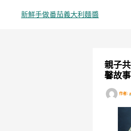
跳
至
新鮮手做番茄義大利麵醬
主
要
內
容
親子共
馨故事
作者: