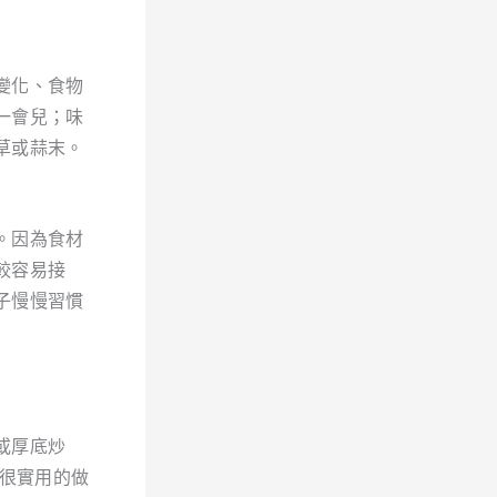
變化、食物
一會兒；味
草或蒜末。
。因為食材
較容易接
子慢慢習慣
或厚底炒
個很實用的做