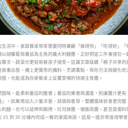
代生活中，家庭餐桌常常需要同時兼顧「做得快」「吃得好」「
鍋以胡蘿蔔與番茄為主角的義大利麵醬，正好把這三件事揉在一
有層次、蔬菜也更容易被孩子接受。這篇文章延續「親子共享的
從故事出發，補上更實用的備料、烹調重點、保存方法與變化吃
回憶，也能成為你家餐桌上反覆登場的快速主食醬。
然甜味，能柔和番茄的酸香；番茄的果香與濃度，則讓醬汁更有
道」。如果再加入少量洋蔥、蒜頭與香草，整體風味就會更完整
大利麵，也可以延伸到焗烤、吐司抹醬、燉飯底醬，甚至是蛋料
 15 到 30 分鐘內完成一餐的家庭來說，這是一道非常值得學