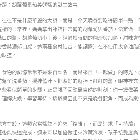
奇蹟：胡蘿蔔番茄義麵醬的誕生故事
，往往不是什麼華麗的大餐，而是「今天晚餐要吃得簡單一點，
這樣的日常裡，媽媽拿出冰箱裡常備的胡蘿蔔與番茄，決定做一
幾口的醬。胡蘿蔔切小丁後，經過短時間的翻炒與加熱，甜味會
酸香與濃郁口感。這兩種食材結合，能讓醬汁在不使用太多油脂
的味道。
，食物的記憶常常不是來自菜名，而是來自「一起做」的時光。
前幫忙洗番茄、攪拌醬汁、把煮好的麵拌上紅紅的醬，眼神裡充
這些看似簡單的步驟，正是親子互動最自然的時刻：你一邊做菜
、理解火候、學習等待。這道醬因此不只是晚餐配角，而成為家
。
地方在於，這類家常醬並不追求「複雜」，而是追求「可持續」
班後能快速完成、週末可以加倍做起來冷藏冷凍、孩子接受度高