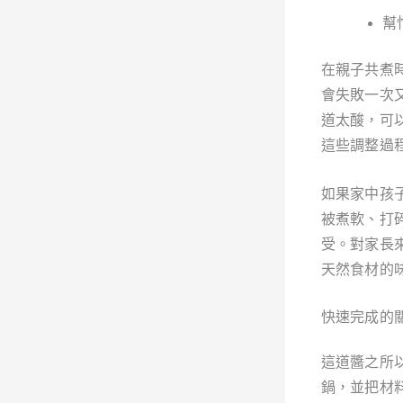
幫
在親子共煮
會失敗一次
道太酸，可
這些調整過
如果家中孩
被煮軟、打
受。對家長
天然食材的
快速完成的關
這道醬之所
鍋，並把材料