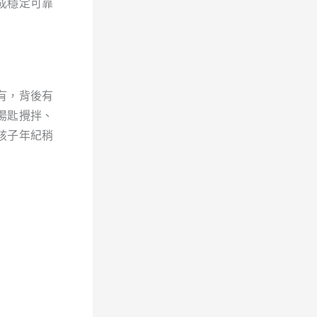
成穩定可靠
有，背後有
湯匙攪拌、
孩子年紀稍