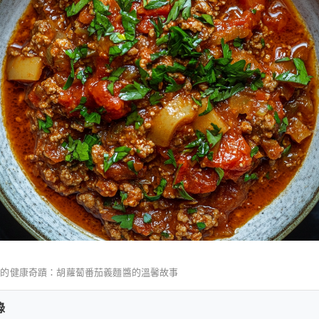
享的健康奇蹟：胡蘿蔔番茄義麵醬的溫馨故事
錄