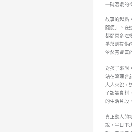
一碗溫暖的
故事的起點
隨便」。在
都願意多吃
番茄則提供
依然有豐富
對孩子來說
站在流理台
大人來說，
子認識食材
的生活片段
真正動人的
說，平日下