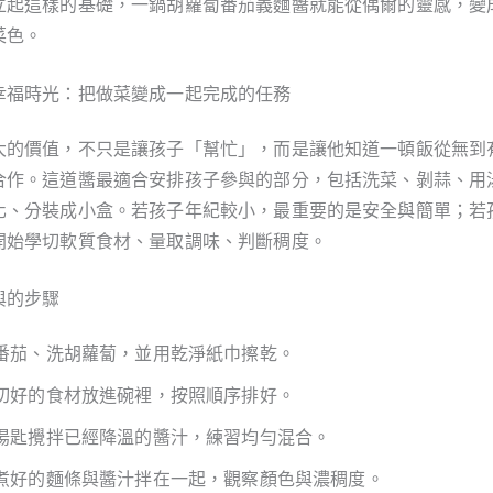
立起這樣的基礎，一鍋胡蘿蔔番茄義麵醬就能從偶爾的靈感，變
菜色。
幸福時光：把做菜變成一起完成的任務
大的價值，不只是讓孩子「幫忙」，而是讓他知道一頓飯從無到
合作。這道醬最適合安排孩子參與的部分，包括洗菜、剝蒜、用
化、分裝成小盒。若孩子年紀較小，最重要的是安全與簡單；若
開始學切軟質食材、量取調味、判斷稠度。
與的步驟
番茄、洗胡蘿蔔，並用乾淨紙巾擦乾。
切好的食材放進碗裡，按照順序排好。
湯匙攪拌已經降溫的醬汁，練習均勻混合。
煮好的麵條與醬汁拌在一起，觀察顏色與濃稠度。