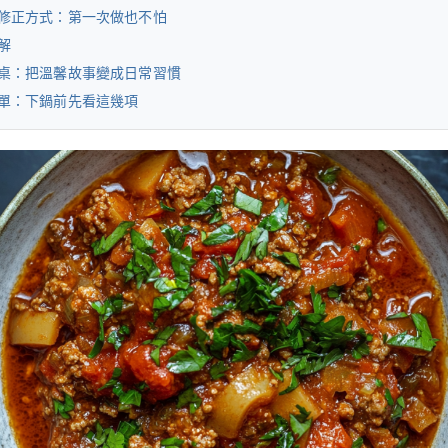
修正方式：第一次做也不怕
解
桌：把溫馨故事變成日常習慣
單：下鍋前先看這幾項