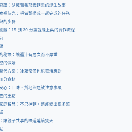
奇蹟：胡蘿蔔番茄義麵醬的誕生故事
幸福時光：把做菜變成一起完成的任務
與的步驟
鍵：15 到 30 分鐘就能上桌的實作流程
向
驟
的秘訣：讓醬汁有層次而不厚重
整的做法
替代方案：冰箱常備也能靈活應對
加分食材
安心：口味、質地與過敏注意事項
查的重點
家庭智慧：不只拌麵，還能變出很多菜
議
：讓親子共享的味道延續幾天
點