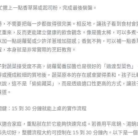
忙撒上一點香草葉或起司粉，完成最後裝盤。
時，不需要把每一步都做得很完美。相反地，讓孩子看到食材會
又重來，反而更能建立健康的飲食觀念。像是醬太稀，可以多煮
以加一點胡蘿蔔或少許洋蔥增加甜感；香氣不夠，可以補一點香
程，本身就是非常實際的烹飪教育。
子對蔬菜接受度不高，胡蘿蔔番茄醬也是很好的「過渡型菜色」
碎或攪成較細的質地後，蔬菜原本的存在感會變得柔和，孩子比
來說，這不是「偷偷藏菜」，而是透過適口性更高的方式，讓孩
味道。
鍵：15 到 30 分鐘就能上桌的實作流程
以適合家庭，重點就在於它能夠快速完成。若善用平底鍋、湯鍋
先切好，整體流程大約可控制在 15 到 30 分鐘內。以下是一