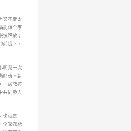
但又不能太
鍋能讓全家
慢慢釋放；
的前提下，
小明第一次
滿好奇。對
，一邊教孩
中共同參與
。也就是
、全家都能