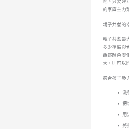
吃。只要建
的家庭主力
親子共煮的
親子共煮最
多少準備與
觀察顏色變
大，則可以
適合孩子參
洗
把
用
將