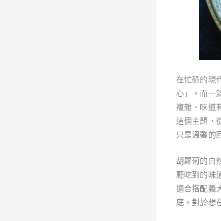
在忙碌的現
心」。而一
複雜、味道
這個主題，
只是溫馨的
胡蘿蔔的自
廳吃到的味
適合搭配義
底。對於想在