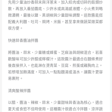
先用少量油炒香蒜末與洋蔥末，加入絞肉或切碎的菇類炒
散，再放入番茄醬底、少許水或高湯感液體，小火煮到略
微濃稠，最後以鹽、黑胡椒與少量甜味調整。這款醬能搭
配義大利麵、吐司、焗烤、米飯，甚至拿來做蔬菜燉菜都
很方便。
快速蒜香醬油拌醬
將醬油、蒜末、少量糖或蜂蜜、芝麻油與胡椒混合，若喜
歡酸味可加少許醋或檸檬汁。這款醬汁最適合在麵條煮好
後直接拌入，也能淋在燙青菜、豆腐、煎蛋或雞胸肉上。
若想增加飽滿度，可加入一點點麵湯或溫水，讓醬汁更容
易裹附。
清爽酸辣拌醬
以醋、醬油、辣椒、蒜末、少量甜味與香油為核心，適合
夏天或食慾不佳時使用。這種醬汁很適合冷拌麵、涼拌蔬