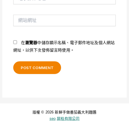
子
郵
件
網
地
站
址
網
*
址
在
瀏覽器
中儲存顯示名稱、電子郵件地址及個人網站
網址，以供下次發佈留言時使用。
版權 © 2026 新鮮手做番茄義大利麵醬
seo
屏柏有限公司