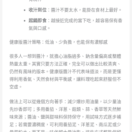
收汁到位
：醬汁不要太水，能掛在食材上最好。
起鍋即食
：越接近完成的當下吃，越容易保有香
氣與口感。
健康版醬汁策略：低油、少負擔，也能保有濃郁感
很多人一想到醬汁，就擔心油脂過多、鈉含量偏高或整體
熱量太重。其實只要方法正確，完全可以做出比較清爽、
仍然有風味的版本。健康版醬汁不代表味道淡，而是更懂
得利用香氣、天然食材與平衡感，讓料理吃起來舒服但不
空虛。
做法上可以從幾個方向著手：減少爆炒用油量，以少量油
先炒香即可；多用番茄、洋蔥、菇類、蒜、香草等天然鮮
味來源；醬油、鹽與甜味料保持保守，用試味方式逐步補
足；若需要濃稠度，可利用番茄泥、洋蔥泥、南瓜泥或少