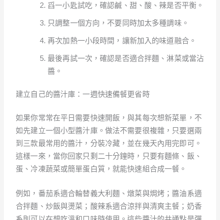
舀一小匙試吃，確認鹹、甜、酸、辣是否平衡。
只調整一個方向，不要同時加太多種調味。
再次加熱一小段時間，讓新加入的味道融合。
最後再試一次，確認是否適合拌麵、淋菜或當沾
醬。
建立自己的醬汁庫：一週快速備餐更省時
如果你常常在平日需要快速開飯，與其每次想新菜單，不
如先建立一個小型醬汁庫。做法不需要很複雜，只要選兩
到三款最常用的醬汁，分裝冷藏，並在幾天內用完即可。
這樣一來，當你回家只剩二十分鐘時，只要有麵條、飯、
蛋、冷凍蔬菜或簡單蛋白質，就能快速組合成一餐。
例如，番茄系適合輪替義大利麵、燉菜與焗烤；醬油系適
合拌麵、炒飯與燙菜；酸辣系適合涼拌與清爽主餐；奶香
系則可以在想吃溫和口味時使用。這些醬汁的共通點是彈