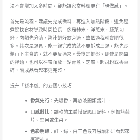
法不會增加太多時間，卻能讓家常料理更有「現做感」。
首先是流程。建議先完成備料，再進入加熱階段，避免邊
煮邊找食材導致時間拉長。像是蒜末、洋蔥末、蔬菜切
好，肉類先分裝，醬汁調好放旁邊，整個過程就會順很
多。其次是鍋具。能一鍋完成的就不要拆成三鍋，能先炒
醬再下主食的，就不要反過來。最後是擺盤。即使是簡單
的拌麵，也可以在表面放一點青蔥、芝麻、起司粉或香草
碎，讓成品看起來更完整。
提升「餐車感」的五個小技巧
香氣先行
：先爆香，再放液體類醬汁。
口感對比
：讓軟的主體搭配脆口配料，例如烤蒜
片、堅果或生菜。
色彩明確
：紅、綠、白三色最容易讓料理看起來
有精神。