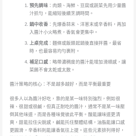
預先調味
：肉類、海鮮、豆腐或蔬菜先用少量醬
汁抓勻，能縮短後續烹調時間。
鍋中收香
：先爆香蒜末、洋蔥末或辛香料，再加
入醬汁小火略煮，香氣會更集中。
上桌完成
：麵條或飯類起鍋後直接拌醬，最省
時，也最容易均勻裹附。
補足口感
：略帶濃稠度的醬汁能增加滑順感，讓
菜餚不會太乾或太散。
醬汁策略的核心：不是越多越好，而是平衡最重要
很多人以為醬汁好吃，靠的是某一味特別強烈，例如很
辣、很甜或很鹹，但真正耐吃的醬汁，通常不是某一味壓
倒其他味道，而是各種味覺彼此平衡。酸能讓味道更清
爽，甜能拉住尖銳感，鹹能托住整體結構，油脂能讓口感
更圓滑，辛香料則能讓香氣往上提。這些元素排列得好，