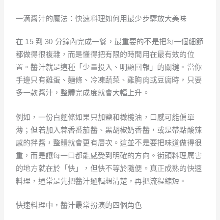
一滴醬汁的魔法：快速料理如何用最少步驟放大美味
在 15 到 30 分鐘內完成一餐，最重要的不是把每一個細節
都做得很複雜，而是懂得把有限的時間用在最有效的位
置。醬汁就是這種「少量投入、明顯回報」的關鍵。當你
手邊只有雞蛋、麵條、冷凍蔬菜、雞胸肉或豆腐時，只要
多一款醬汁，整體完成度就會大幅上升。
例如，一份白麵條如果只加鹽和橄欖油，口感可能偏單
薄；但若加入蒜香番茄醬、黑胡椒奶香醬，或是帶點酸辣
感的拌醬，整體就會更有層次。這並不是要把味道做得很
重，而是讓每一口都能感受到明確的方向。街頭料理厲害
的地方就在於「快」，但快不等於隨便。真正成熟的快速
料理，通常是先把醬汁邏輯想清楚，再把流程縮短。
快速料理中，醬汁最常扮演的四個角色