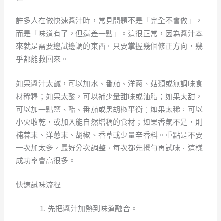
許多人在做快速醬汁時，常見問題不是「完全不會做」，
而是「味道有了，但還差一點」。這很正常，因為醬汁本
來就是需要邊試邊調的東西。只要掌握幾個修正方向，幾
乎都能救回來。
如果醬汁太鹹，可以加水、番茄、洋蔥、菇類或無調味食
材稀釋；如果太酸，可以補少量甜味或油脂；如果太甜，
可以加一點鹽、醋、番茄或黑胡椒平衡；如果太稀，可以
小火收乾，或加入能自然增稠的食材；如果香氣不足，則
補蒜末、洋蔥末、胡椒、香草或少量辛香料。重點是不要
一次加太多，最好分次調整，每次都先攪勻再試味，這樣
成功率會高很多。
快速試味流程
先把醬汁加熱到味道融合。