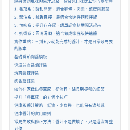
經典街頭風味的醬汁思路：從常見口味建立你的基礎庫
1. 番茄系：酸甜開胃，適合麵條、肉醬、煎蛋與蔬菜
2. 醬油系：鹹香直接，最適合快速拌麵與拌飯
3. 辣味系：提升存在感，讓單調食材瞬間活起來
4. 奶香系：圓潤滑順，適合做成家庭版快速醬
實作重點：三到五步就能完成的醬汁，才是日常最需要
的版本
基礎番茄肉醬模板
快速蒜香醬油拌醬
清爽酸辣拌醬
奶香蘑菇醬
如何在家做出餐車感：從流程、鍋具到擺盤的細節
提升「餐車感」的五個小技巧
健康版醬汁策略：低油、少負擔，也能保有濃郁感
健康醬汁的實用原則
常見失敗與修正方法：醬汁不是做壞了，只是還沒調整
到位