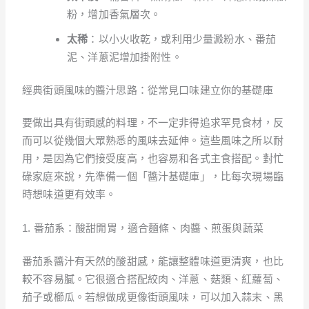
粉，增加香氣層次。
太稀
：以小火收乾，或利用少量澱粉水、番茄
泥、洋蔥泥增加掛附性。
經典街頭風味的醬汁思路：從常見口味建立你的基礎庫
要做出具有街頭感的料理，不一定非得追求罕見食材，反
而可以從幾個大眾熟悉的風味去延伸。這些風味之所以耐
用，是因為它們接受度高，也容易和各式主食搭配。對忙
碌家庭來說，先準備一個「醬汁基礎庫」，比每次現場臨
時想味道更有效率。
1. 番茄系：酸甜開胃，適合麵條、肉醬、煎蛋與蔬菜
番茄系醬汁有天然的酸甜感，能讓整體味道更清爽，也比
較不容易膩。它很適合搭配絞肉、洋蔥、菇類、紅蘿蔔、
茄子或櫛瓜。若想做成更像街頭風味，可以加入蒜末、黑