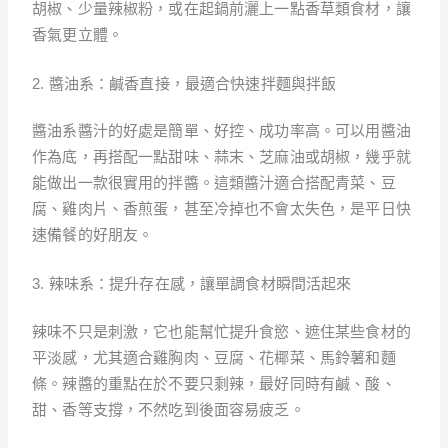
胡椒、少量辣椒粉，或在起鍋前灑上一點香草類食材，讓
香氣更立體。
2. 醬油系：鹹香直接，最適合快速拌麵與拌飯
醬油系醬汁的好處是簡單、好控、成功率高。可以用醬油
作為底，再搭配一點甜味、蒜末、芝麻油或胡椒，幾乎就
能做出一款很實用的拌醬。這類醬汁適合搭配青菜、豆
腐、雞肉片、香煎蛋，甚至冷掉也不會太失色，是平日快
速備餐的好朋友。
3. 辣味系：提升存在感，讓單調食材瞬間活起來
辣味不只是刺激，它也能幫忙提升食慾、遮住某些食材的
平淡感，尤其適合雞胸肉、豆腐、花椰菜、馬鈴薯和麵
條。辣醬的重點在於不要只剩辣，最好同時有鹹、酸、
甜、香等支撐，不然吃到後面容易疲乏。