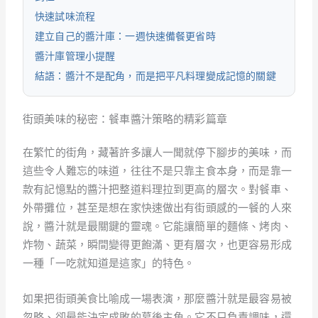
快速試味流程
建立自己的醬汁庫：一週快速備餐更省時
醬汁庫管理小提醒
結語：醬汁不是配角，而是把平凡料理變成記憶的關鍵
街頭美味的秘密：餐車醬汁策略的精彩篇章
在繁忙的街角，藏著許多讓人一聞就停下腳步的美味，而
這些令人難忘的味道，往往不是只靠主食本身，而是靠一
款有記憶點的醬汁把整道料理拉到更高的層次。對餐車、
外帶攤位，甚至是想在家快速做出有街頭感的一餐的人來
說，醬汁就是最關鍵的靈魂。它能讓簡單的麵條、烤肉、
炸物、蔬菜，瞬間變得更飽滿、更有層次，也更容易形成
一種「一吃就知道是這家」的特色。
如果把街頭美食比喻成一場表演，那麼醬汁就是最容易被
忽略、卻最能決定成敗的幕後主角。它不只負責調味，還