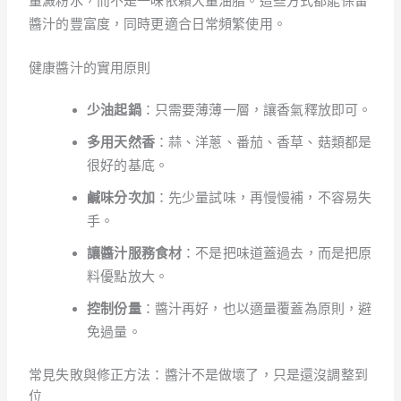
量澱粉水，而不是一味依賴大量油脂。這些方式都能保留
醬汁的豐富度，同時更適合日常頻繁使用。
健康醬汁的實用原則
少油起鍋
：只需要薄薄一層，讓香氣釋放即可。
多用天然香
：蒜、洋蔥、番茄、香草、菇類都是
很好的基底。
鹹味分次加
：先少量試味，再慢慢補，不容易失
手。
讓醬汁服務食材
：不是把味道蓋過去，而是把原
料優點放大。
控制份量
：醬汁再好，也以適量覆蓋為原則，避
免過量。
常見失敗與修正方法：醬汁不是做壞了，只是還沒調整到
位