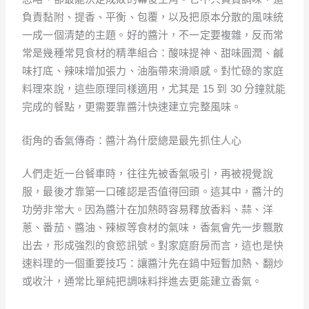
負責黏附、提香、平衡、包覆，以及把原本分散的風味統
一成一個清楚的主題。好的醬汁，不一定要複雜，反而常
常是幾種常見食材的精準組合：酸味提神、甜味圓潤、鹹
味打底、辣味增加張力、油脂帶來滑順感。對忙碌的家庭
料理來說，這些原理同樣適用，尤其是 15 到 30 分鐘就能
完成的餐點，更需要靠醬汁快速建立完整風味。
街角的香氣傳奇：醬汁為什麼總是最先抓住人心
人們走近一台餐車時，往往先被香氣吸引，再被視覺說
服，最後才靠第一口確認是否值得回頭。這其中，醬汁的
功勞非常大。因為醬汁在加熱時容易釋放香料、蒜、洋
蔥、番茄、醬油、辣椒等食材的氣味，香氣會先一步飄散
出去，形成強烈的食慾訊號。對家庭廚房而言，這也是快
速料理的一個重要技巧：讓醬汁先在鍋中短暫加熱、翻炒
或收汁，通常比單純把調味料拌進去更能建立香氣。