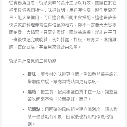
從實務角度看，街頭美味的醬汁之所以有效，關鍵在於它
通常具備幾個特性：味道鮮明、用途彈性高、製作步驟簡
單、能大量備用、而且適合與不同主食搭配。這也是許多
快速家庭料理非常值得借鏡的地方。你不一定要天天從零
開始做一大鍋菜，只要先備好一兩款基底醬，就能在平日
下班後快速完成晚餐，例如拌麵、拌飯、炒青菜、淋烤雞
胸、搭配豆腐，甚至用來做蔬菜沾醬。
街頭醬汁常見的三種功能
提味
：讓食材的味道更立體，例如番茄醬基底能
增加酸甜感，讓肉類或菇類更有厚度。
連結
：把主食、配菜和蛋白質串在一起，讓整盤
菜吃起來不像「分開擺好」而已。
記憶點
：用明確的風味組合建立識別度，讓人對
某一款餐點有印象，回家後也能用相似風格復
刻。