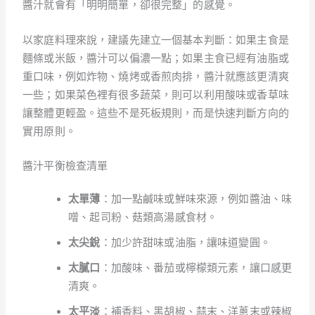
醬汁就會有「明明簡單，卻很完整」的感覺。
以家庭料理來說，建議先建立一個基本判斷：如果主食是
麵條或米飯，醬汁可以偏濃一點；如果主食已經有油脂或
重口味，例如炸物、燒烤或香煎肉排，醬汁就應該更清爽
一些；如果菜色裡有很多蔬菜，則可以利用酸味或香草味
讓整體更輕盈。這些不是死板規則，而是快速判斷方向的
實用原則。
醬汁平衡檢查清單
太單薄
：加一點鹹味或鮮味來源，例如醬油、味
噌、起司粉、菇類高湯感食材。
太尖銳
：加少許甜味或油脂，讓味道變圓。
太膩口
：加酸味、番茄或檸檬類元素，讓口感更
清爽。
太平淡
：補香料、黑胡椒、蒜末、洋蔥末或辣椒