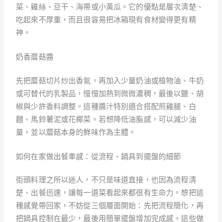
菜、雞絲、豆干、海帶或小黃瓜。它的優點是層次清楚、
吃起來不厚重，而且很容易把冰箱現有食材變得更有精
神。
奶香蘑菇醬
先把蘑菇切片炒出香氣，再加入少量奶油或植物油、牛奶
或可替代的乳製品，慢慢加熱到微微濃稠，最後以鹽、胡
椒與少許香料調整。這種醬汁特別適合搭配煎雞腿、白
麵、馬鈴薯泥或花椰菜。若想降低油脂感，可以減少油
量，並以蘑菇本身的鮮味作為主體。
如何在家做出餐車感：從流程、鍋具到擺盤的細節
街頭料理之所以迷人，不只是味道直接，也因為流程清
楚、出餐迅速，讓每一道菜看起來都很有生命力。想把這
種感覺帶回家，不妨從三個層面開始：先把流程簡化，再
把鍋具控制在最少，最後用簡單擺盤增加完成感。這些做