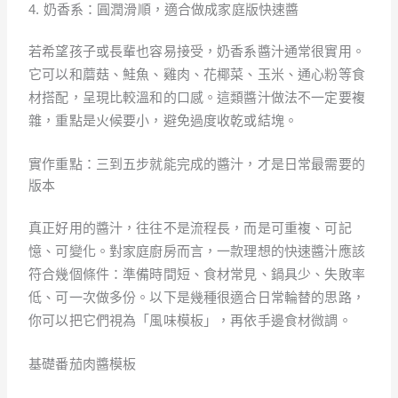
4. 奶香系：圓潤滑順，適合做成家庭版快速醬
若希望孩子或長輩也容易接受，奶香系醬汁通常很實用。
它可以和蘑菇、鮭魚、雞肉、花椰菜、玉米、通心粉等食
材搭配，呈現比較溫和的口感。這類醬汁做法不一定要複
雜，重點是火候要小，避免過度收乾或結塊。
實作重點：三到五步就能完成的醬汁，才是日常最需要的
版本
真正好用的醬汁，往往不是流程長，而是可重複、可記
憶、可變化。對家庭廚房而言，一款理想的快速醬汁應該
符合幾個條件：準備時間短、食材常見、鍋具少、失敗率
低、可一次做多份。以下是幾種很適合日常輪替的思路，
你可以把它們視為「風味模板」，再依手邊食材微調。
基礎番茄肉醬模板