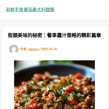
跳
至
新鮮手做番茄義大利麵醬
主
要
內
容
街頭美味的秘密：餐車醬汁策略的精彩篇章
作者:
admin
/
2026-02-26