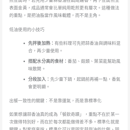
煎豆腐時，若先用少量蒜香油在鍋底鋪香，再下豆腐煎至
表面金黃，成品通常會比單純用乾煎更有層次。這種做法
的重點，是把油脂當作風味載體，而不是主角。
低油使用的小技巧
先拌後加熱：
有些料理可先把蒜香油與調味料混
合，再少量使用。
搭配水分高的食材：
番茄、菇類、葉菜能幫助風
味散開。
分段加入：
先少量下鍋，起鍋前再補一點，香氣
會更明顯。
出餐一致性的關鍵：不是靠運氣，而是靠標準化
如果想讓蒜香油真的成為「餐飲奇蹟」，重點不在於某一
次做得特別好，而在於每次都能做得差不多。標準化就是
關鍵。對家庭來說，標準化可以是固定蒜與油的比例、固