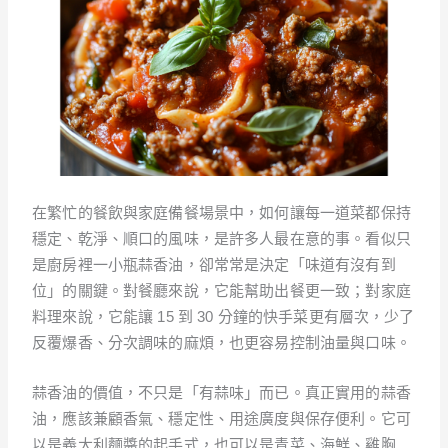
在繁忙的餐飲與家庭備餐場景中，如何讓每一道菜都保持
穩定、乾淨、順口的風味，是許多人最在意的事。看似只
是廚房裡一小瓶蒜香油，卻常常是決定「味道有沒有到
位」的關鍵。對餐廳來說，它能幫助出餐更一致；對家庭
料理來說，它能讓 15 到 30 分鐘的快手菜更有層次，少了
反覆爆香、分次調味的麻煩，也更容易控制油量與口味。
蒜香油的價值，不只是「有蒜味」而已。真正實用的蒜香
油，應該兼顧香氣、穩定性、用途廣度與保存便利。它可
以是義大利麵醬的起手式，也可以是青菜、海鮮、雞胸