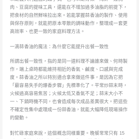
肉、豆腐的提味工具，還能在不增加過多油脂的前提下，
把食材的自然鮮味拉出來。若能掌握蒜香油的製作、使用
與保存原則，就能把原本零散的調味動作，整理成一套更
高效率、也更一致的家庭料理方法。
一滴蒜香油的魔法：為什麼它能提升出餐一致性
所謂出餐一致性，指的是同一道料理不論誰來做、何時製
作，端上桌時都能維持相近的香氣、鹹度、口感與完成
度。蒜香油之所以特別適合拿來做這件事，是因為它把
「最容易失手的爆香步驟」先標準化了。平常炒蒜末時，
火候過高容易焦苦；火候太低又香氣不足；蒜末大小不
一、下鍋時機不同，也會造成每次成品差異很大。把這些
不確定性集中處理成一份蒜香油，就能大幅降低現場操作
的變動。
對忙碌家庭來說，這個概念同樣重要。晚餐常常只有 15