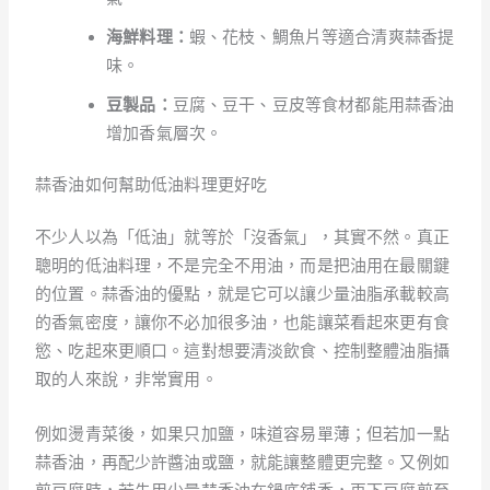
海鮮料理：
蝦、花枝、鯛魚片等適合清爽蒜香提
味。
豆製品：
豆腐、豆干、豆皮等食材都能用蒜香油
增加香氣層次。
蒜香油如何幫助低油料理更好吃
不少人以為「低油」就等於「沒香氣」，其實不然。真正
聰明的低油料理，不是完全不用油，而是把油用在最關鍵
的位置。蒜香油的優點，就是它可以讓少量油脂承載較高
的香氣密度，讓你不必加很多油，也能讓菜看起來更有食
慾、吃起來更順口。這對想要清淡飲食、控制整體油脂攝
取的人來說，非常實用。
例如燙青菜後，如果只加鹽，味道容易單薄；但若加一點
蒜香油，再配少許醬油或鹽，就能讓整體更完整。又例如