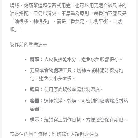
焗烤、烤蔬菜這類偏西式用途，也可以用更適合該風味的
油來搭配，但仍以清爽、不厚重為原則。蒜香油不應只是
「油很多、蒜很多」，而是「香氣足、比例平衡、口感
順」。
製作前的準備清單
蒜頭：
去皮後擦乾水分，避免水氣影響保存。
刀具或食物處理工具：
切蒜末或蒜泥時保持均
勻，避免大小差太多。
鍋具：
使用厚底鍋較容易控制溫度。
容器：
選擇乾淨、乾燥、可密封的玻璃罐或耐熱
容器。
標示：
建議寫上製作日期，方便控管保存期限。
蒜香油的實作流程：從切蒜到入罐都要注意