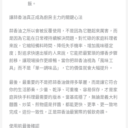
飯。
讓蒜香油真正成為廚房主力的關鍵心法
蒜香油之所以會被反覆使用，不是因為它聽起來厲害，而
是因為它能在日常裡持續解決問題。對忙碌的家庭料理者
來說，它縮短備料時間、降低失手機率、增加風味穩定
度；對追求快速出餐的人來說，它能把最繁瑣的爆香步驟
前移，讓現場操作更順暢。當你把蒜香油視為「風味工
具」而不是「單一調味品」，它的價值就會大幅提升。
最後，最重要的不是把蒜香油做得多華麗，而是讓它符合
你的生活節奏。少量、乾淨、可重複、容易保存，才是家
庭與快手料理最需要的版本。當基底穩了，無論是義大利
麵醬、炒菜、煎物還是拌醬，都能更快、更準、更一致地
完成。這份一致性，正是蒜香油最實際的餐飲奇蹟。
使用前最後確認