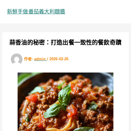
跳
至
新鮮手做番茄義大利麵醬
主
要
內
容
蒜香油的秘密：打造出餐一致性的餐飲奇蹟
作者:
admin
/
2026-02-26