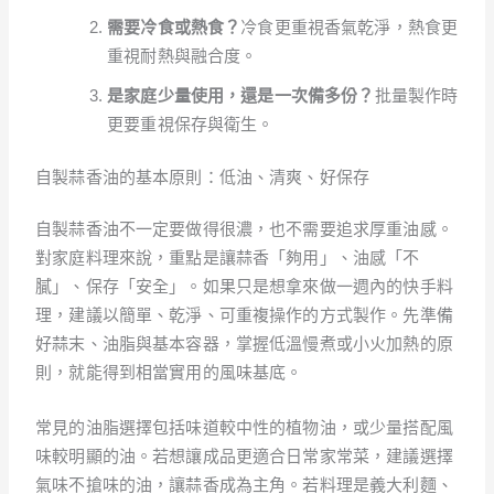
需要冷食或熱食？
冷食更重視香氣乾淨，熱食更
重視耐熱與融合度。
是家庭少量使用，還是一次備多份？
批量製作時
更要重視保存與衛生。
自製蒜香油的基本原則：低油、清爽、好保存
自製蒜香油不一定要做得很濃，也不需要追求厚重油感。
對家庭料理來說，重點是讓蒜香「夠用」、油感「不
膩」、保存「安全」。如果只是想拿來做一週內的快手料
理，建議以簡單、乾淨、可重複操作的方式製作。先準備
好蒜末、油脂與基本容器，掌握低溫慢煮或小火加熱的原
則，就能得到相當實用的風味基底。
常見的油脂選擇包括味道較中性的植物油，或少量搭配風
味較明顯的油。若想讓成品更適合日常家常菜，建議選擇
氣味不搶味的油，讓蒜香成為主角。若料理是義大利麵、