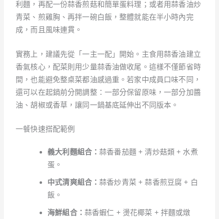
利麵，再配一份蒜香煎菇和簡單蛋料理；或者用蒜香油炒
青菜、煎雞胸、再拌一碗白飯，整體就能在半小時內完
成，而且風味連貫。
實務上，建議先從「一主一配」開始。主食用蒜香油建立
香氣核心，配菜則用少量蒜香油做收尾。這樣不僅節省時
間，也能避免整桌菜都油感過重。若家中成員口味不同，
還可以在起鍋前分開調整：一部分保留原味，一部分加醬
油、胡椒或香草，讓同一鍋基底延伸出不同版本。
一餐快速搭配範例
義大利麵組合：
蒜香番茄麵 + 清炒菇類 + 水煮
蛋。
中式清爽組合：
蒜香炒青菜 + 蒜香煎豆腐 + 白
飯。
海鮮組合：
蒜香蝦仁 + 燙花椰菜 + 拌麵或燉