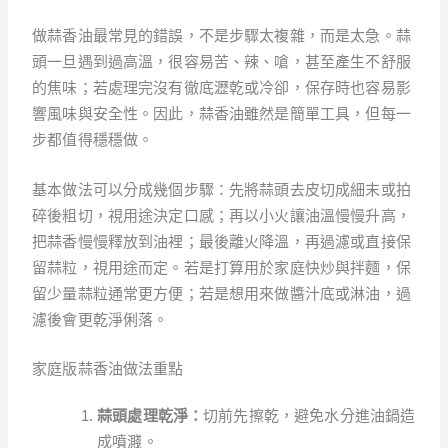
做蒜香油最常見的錯誤，不是步驟太複雜，而是太急。蒜
頭一旦遇到過高溫，很容易苦、辣、嗆，甚至產生不舒服
的焦味；若處理完沒有徹底瀝乾或冷卻，保存時也容易影
響風味與安全性。因此，蒜香油雖然是簡單工具，但每一
步都值得穩穩做。
基本做法可以分成幾個步驟：先將蒜頭去皮切成細末或拍
碎後粗切，視用途決定口感；再以小火讓油溫慢慢升高，
把蒜香慢慢釋放到油裡；最後離火降溫，再過濾或直接保
留蒜粒，視用途而定。若是打算用於家庭快炒與拌麵，保
留少量蒜粒通常更方便；若是想用來做醬汁底或淋油，過
濾後會更乾淨俐落。
家庭版蒜香油做法重點
蒜頭處理乾淨：
切前先擦乾，避免水分進油鍋造
成噴濺。