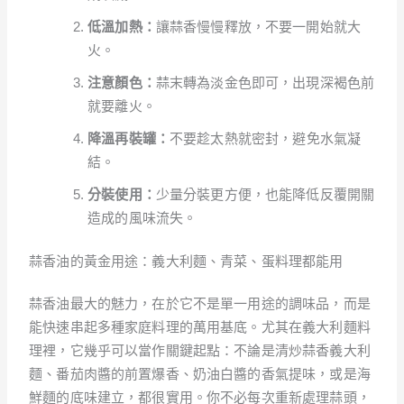
低溫加熱：
讓蒜香慢慢釋放，不要一開始就大
火。
注意顏色：
蒜末轉為淡金色即可，出現深褐色前
就要離火。
降溫再裝罐：
不要趁太熱就密封，避免水氣凝
結。
分裝使用：
少量分裝更方便，也能降低反覆開關
造成的風味流失。
蒜香油的黃金用途：義大利麵、青菜、蛋料理都能用
蒜香油最大的魅力，在於它不是單一用途的調味品，而是
能快速串起多種家庭料理的萬用基底。尤其在義大利麵料
理裡，它幾乎可以當作關鍵起點：不論是清炒蒜香義大利
麵、番茄肉醬的前置爆香、奶油白醬的香氣提味，或是海
鮮麵的底味建立，都很實用。你不必每次重新處理蒜頭，