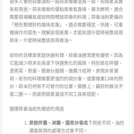
很多人會把蒜香油和一般蒜末爆香混為一談，但兩者其實
各有用途。蒜末爆香的優點是香氣直接、層次鮮明，適合
需要現場鑊氣或短時間釋放蒜香的料理；蒜香油則更偏向
「預先整理好的風味底盤」，適合需要穩定、快速、可重
複操作的菜色。理解這個差異，才能知道什麼時候應該用
蒜末，什麼時候應該用蒜香油。
若你的目標是家庭快速料理，蒜香油通常更有優勢。因為
它能減少蒜末在高溫下快速焦化的風險，特別是在拌麵、
燙青菜、煎蛋、簡單炒菇類、做醬汁底時，表現非常實
用。若你的料理需要更強烈的現炒香、或要做重口味的熱
炒，蒜末仍然有不可替代的位置。實務上，最好的做法不
是二選一，而是把兩者當成不同工具來搭配。
選擇蒜香油前先確認的用途
是做拌醬、淋醬，還是炒香底？
用途不同，油的
濃度與蒜的處理方式會不同。