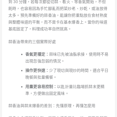
到 30 分鐘，若每次都從切蒜、看火、等香氣開始，不但
耗時，也容易因為手忙腳亂而把菜炒老、炒乾，或油放得
太多。預先準備好的蒜香油，能讓你把重點放在食材熟度
與整體味道的平衡，而不是卡在基本爆香上。當你的味道
基底固定了，料理成功率自然就高。
蒜香油帶來的三個實際好處
香氣更穩定：
蒜味已先被油脂承接，使用時不易
出現忽強忽弱的情況。
操作更快速：
少了現切與現炒的時間，適合平日
晚餐與批量備餐。
用量更容易控制：
以匙計量比臨場抓蒜末更精
準，方便做出固定風味。
蒜香油與蒜末爆香的差別：先懂原理，再懂怎麼用