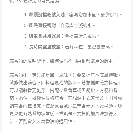
保存時要避免的常見錯誤
蒜頭沒擦乾就入油：
容易增加水氣，影響保存。
趁熱直接密封：
容易產生凝結水。
與生食共用器具：
會提高污染風險。
長時間室溫放置：
若有蒜粒，風險會更高。
蒜香油的風味變化：如何做出不同菜系都能用的版本
蒜香油不一定只能是單一風味。只要掌握基本底層邏輯，
就能做出適合不同料理風格的版本。若想偏向義式料理，
可以讓蒜香更乾淨，搭配少量香草或黑胡椒，方便和番
茄、奶油、橄欖油風格結合；若想偏中式家常菜，則可強
調蒜香的直接感，搭配蔥香或少量辛香元素，讓拌麵、炒
青菜更有熟悉的家常感。重點是不要把附加風味加得太
雜，否則會失去蒜香油的通用性。