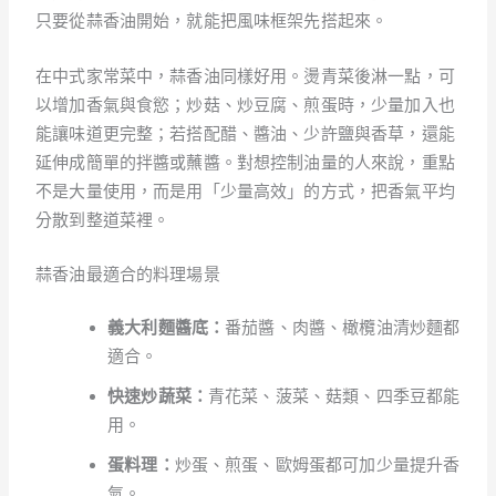
只要從蒜香油開始，就能把風味框架先搭起來。
在中式家常菜中，蒜香油同樣好用。燙青菜後淋一點，可
以增加香氣與食慾；炒菇、炒豆腐、煎蛋時，少量加入也
能讓味道更完整；若搭配醋、醬油、少許鹽與香草，還能
延伸成簡單的拌醬或蘸醬。對想控制油量的人來說，重點
不是大量使用，而是用「少量高效」的方式，把香氣平均
分散到整道菜裡。
蒜香油最適合的料理場景
義大利麵醬底：
番茄醬、肉醬、橄欖油清炒麵都
適合。
快速炒蔬菜：
青花菜、菠菜、菇類、四季豆都能
用。
蛋料理：
炒蛋、煎蛋、歐姆蛋都可加少量提升香
氣。