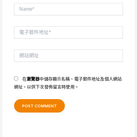
Name*
電
子
郵
件
網
地
站
址
網
*
址
在
瀏覽器
中儲存顯示名稱、電子郵件地址及個人網站
網址，以供下次發佈留言時使用。