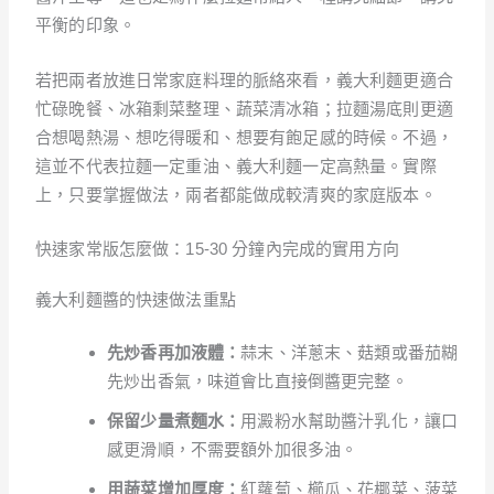
平衡的印象。
若把兩者放進日常家庭料理的脈絡來看，義大利麵更適合
忙碌晚餐、冰箱剩菜整理、蔬菜清冰箱；拉麵湯底則更適
合想喝熱湯、想吃得暖和、想要有飽足感的時候。不過，
這並不代表拉麵一定重油、義大利麵一定高熱量。實際
上，只要掌握做法，兩者都能做成較清爽的家庭版本。
快速家常版怎麼做：15-30 分鐘內完成的實用方向
義大利麵醬的快速做法重點
先炒香再加液體：
蒜末、洋蔥末、菇類或番茄糊
先炒出香氣，味道會比直接倒醬更完整。
保留少量煮麵水：
用澱粉水幫助醬汁乳化，讓口
感更滑順，不需要額外加很多油。
用蔬菜增加厚度：
紅蘿蔔、櫛瓜、花椰菜、菠菜