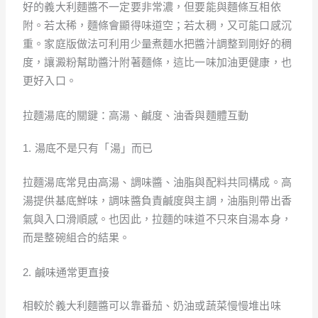
好的義大利麵醬不一定要非常濃，但要能與麵條互相依
附。若太稀，麵條會顯得味道空；若太稠，又可能口感沉
重。家庭版做法可利用少量煮麵水把醬汁調整到剛好的稠
度，讓澱粉幫助醬汁附著麵條，這比一味加油更健康，也
更好入口。
拉麵湯底的關鍵：高湯、鹹度、油香與麵體互動
1. 湯底不是只有「湯」而已
拉麵湯底常見由高湯、調味醬、油脂與配料共同構成。高
湯提供基底鮮味，調味醬負責鹹度與主調，油脂則帶出香
氣與入口滑順感。也因此，拉麵的味道不只來自湯本身，
而是整碗組合的結果。
2. 鹹味通常更直接
相較於義大利麵醬可以靠番茄、奶油或蔬菜慢慢堆出味