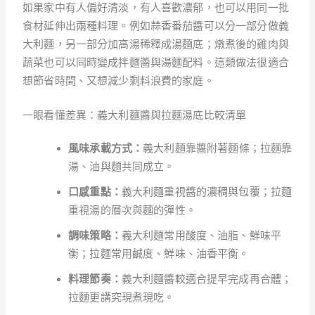
如果家中有人偏好清淡，有人喜歡濃郁，也可以用同一批
食材延伸出兩種料理。例如蒜香番茄醬可以分一部分做義
大利麵，另一部分加高湯稀釋成湯麵底；燉煮後的雞肉與
蔬菜也可以同時變成拌麵醬與湯麵配料。這類做法很適合
想節省時間、又想減少剩料浪費的家庭。
一眼看懂差異：義大利麵醬與拉麵湯底比較清單
風味承載方式：
義大利麵靠醬附著麵條；拉麵靠
湯、油與麵共同成立。
口感重點：
義大利麵重視醬的濃稠與包覆；拉麵
重視湯的層次與麵的彈性。
調味策略：
義大利麵常用酸度、油脂、鮮味平
衡；拉麵常用鹹度、鮮味、油香平衡。
料理節奏：
義大利麵醬較適合提早完成再合體；
拉麵更講究現煮現吃。