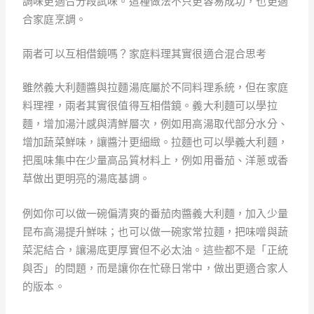
調味更適合分段試味。這種做法不只更容易成功，也更適
合家庭烹調。
兩者可以互相借鏡嗎？家庭料理其實很適合混合思考
雖然義大利麵醬與拉麵湯底屬於不同料理系統，但在家庭
料理裡，兩者其實很值得互相借鏡。義大利麵可以學拉
麵，增加湯汁感與清鮮層次，例如用高湯取代部分水分、
增加蔬菜鮮味，讓醬汁更細緻。拉麵也可以學義大利麵，
把風味集中在少量高品質材料上，例如用番茄、洋蔥或香
草做出更明亮的湯底基調。
例如你可以做一碗偏清爽的番茄肉醬義大利麵，加入少量
昆布高湯提升鮮味；也可以做一碗家常拉麵，把味噌與蔬
菜泥結合，讓湯底更厚實但不必太油。這些都不是「正統
與否」的問題，而是讓你在忙碌日常中，做出更適合家人
的版本。