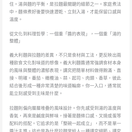
住。湯與麵的平衡，是拉麵最關鍵的細節之一。家庭煮法
中，麵條煮好後要快速瀝乾、立刻入湯，才能保留口感與
溫度。
從文化到料理哲學：一個重「醬的表現」，一個重「湯的
整體」
義大利麵與拉麵的差異，不只是食材與工法，更反映出兩
種飲食文化對味道的想像。義大利麵醬通常強調食材本身
的風味與整體的濃郁表現，講究把簡單材料做得飽滿、直
接、明確。番茄、橄欖油、蒜、起司、肉類、香草，彼此
結合後形成一種非常清楚的味道輪廓。你一入口，通常就
能立刻感受到主味是什麼。
拉麵則偏向層層堆疊的風味設計。你先感受到湯的溫度與
香氣，再來是鹹度與鮮味，接著是麵條口感、叉燒或蛋等
配料的搭配。它追求的是「整碗一起成立」，而不是單一
醬汁主導。這也是為什麼拉麵常給人一種講究細節、講究