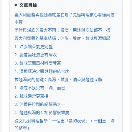
文章目錄
義大利麵醬與拉麵湯底差在哪？先從料理核心看懂兩者
本質
醬汁與湯底的最大不同：濃度、用途與吃法都不一樣
義大利麵醬的基本結構：油脂、酸度、鮮味與濃稠感
1. 油脂讓香氣更完整
2. 酸度讓味道更有層次
3. 鮮味讓簡單材料變豐富
4. 濃稠感決定醬與麵的結合度
拉麵湯底的關鍵：高湯、鹹度、油香與麵體互動
1. 湯底不是只有「湯」而已
2. 鹹味通常更直接
3. 油香是拉麵的記憶點之一
4. 麵體與湯的互相影響很重要
從文化到料理哲學：一個重「醬的表現」，一個重「湯
的整體」