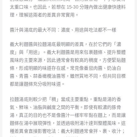
太重口味。也因此，若想在 15-30 分鐘內做出健康快速料
理，理解這兩者的差異非常實用。
醬汁與湯底的最大不同：濃度、用途與吃法都不一樣
義大利麵醬與拉麵湯底最明顯的差異，在於它們的「濃
度」與「用途」。義大利麵醬是用來包裹麵條、提升整體
風味的主要來源，因此通常會有較高的稠度，方便緊貼麵
條，形成明顯的味道存在感。常見像番茄肉醬、奶油白
醬、青醬、蒜香橄欖油醬等，雖然質地不同，但共同目標
都是讓麵條充分吸附味道。
拉麵湯底則較少把「稠」當成主要重點，重點是湯的香
氣、鮮味、油脂與鹹度之間的平衡。即使有較濃的豚骨
湯，真正的目的也不是像醬汁一樣牢牢黏在麵上，而是讓
麵條在湯中展現彈性，並透過吸附湯汁達到整體風味。這
種差異會直接影響吃法：義大利麵通常會拌、裹、收汁；