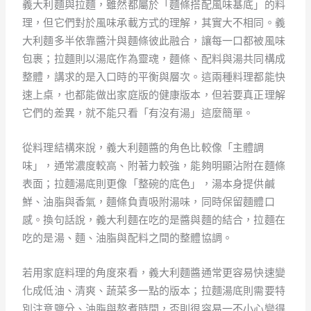
義大利麵與拉麵，雖然都屬於「麵條搭配風味基底」的料
理，但它們對於風味承載方式的理解，其實大不相同。義
大利麵多半依靠醬汁與麵條彼此融合，讓每一口都被風味
包裹；拉麵則以湯底作為靈魂，麵條、配料與湯共同構成
整體，講求的是入口時的平衡與層次。這兩種料理都能快
速上桌，也都能做出家庭版的健康版本，但若要真正理解
它們的差異，就不能只看「有沒有湯」這麼簡單。
從料理結構來說，義大利麵醬的角色比較像「主體調
味」，通常濃度較高、附著力較強，能夠明顯沾附在麵條
表面；拉麵湯底則更像「整碗的底色」，湯本身提供鹹
鮮、油脂與香氣，麵條負責吸附湯味，同時保留麵體口
感。換句話說，義大利麵在吃的是醬與麵的結合，拉麵在
吃的是湯、麵、油脂與配料之間的整體協調。
若用家庭料理的角度來看，義大利麵醬通常更容易快速變
化成低油、清爽、蔬菜多一點的版本；拉麵湯底則需要特
別注意鹽分、油脂與熬煮時間，否則很容易一不小心變得