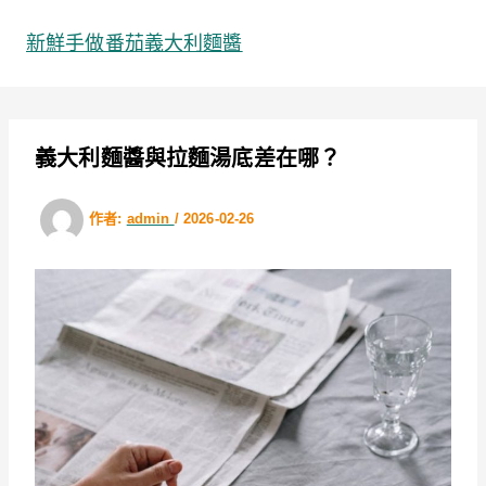
跳
至
新鮮手做番茄義大利麵醬
主
要
內
容
義大利麵醬與拉麵湯底差在哪？
作者:
admin
/
2026-02-26