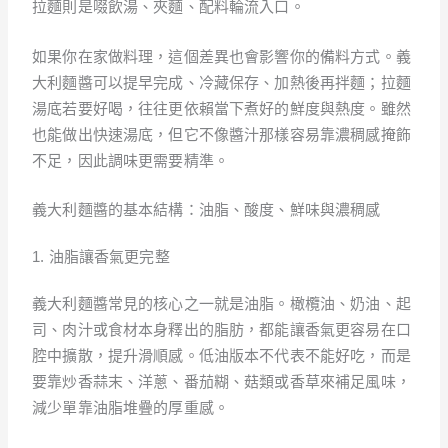
拉麵則是啜飲湯、夾麵、配料輪流入口。
如果你在家做料理，這個差異也會影響你的備料方式。義
大利麵醬可以提早完成、冷藏保存、加熱後再拌麵；拉麵
湯底若要好喝，往往更依賴當下煮好的鮮度與熱度。雖然
也能做出快速湯底，但它不像醬汁那樣容易靠濃稠感掩飾
不足，因此調味更需要精準。
義大利麵醬的基本結構：油脂、酸度、鮮味與濃稠感
1. 油脂讓香氣更完整
義大利麵醬常見的核心之一就是油脂。橄欖油、奶油、起
司、肉汁或食材本身釋出的脂肪，都能讓香氣更容易在口
腔中擴散，提升滑順感。低油版本不代表不能好吃，而是
要靠炒香蒜末、洋蔥、番茄糊、菇類或香草來補足風味，
減少單靠油脂堆疊的厚重感。