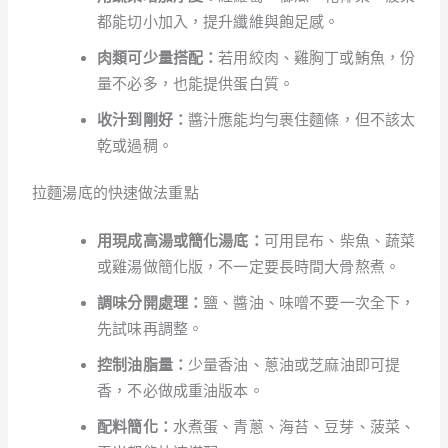
都能切小加入，提升纖維與飽足感。
肉類可少量搭配：
若用絞肉、雞胸丁或鮪魚，份
量不必多，也能提供蛋白質。
收汁到剛好：
醬汁應能均勻裹住麵條，但不該太
乾或過稠。
拉麵湯底的快速做法重點
用現成高湯或簡化湯底：
可用昆布、柴魚、蔬菜
或雞湯做簡化版，不一定要長時間大骨熬煮。
調味分開處理：
鹽、醬油、味噌不要一次全下，
先試味再調整。
控制油脂量：
少量香油、蔥油或芝麻油即可提
香，不必做成重油版本。
配料簡化：
水煮蛋、青蔥、海苔、豆芽、菠菜、