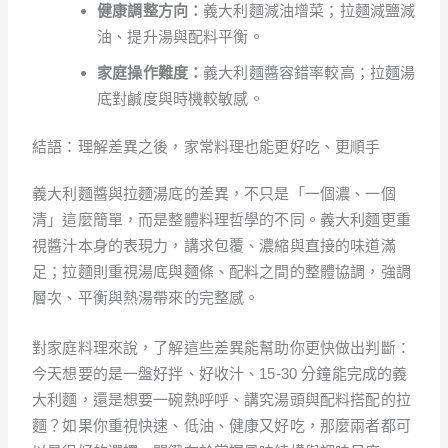
健康調整方向：
義大利麵減油增菜；拉麵減鹽減
油、提升湯與配料平衡。
家庭操作難度：
義大利麵醬容錯率較高；拉麵湯
底對鹹度與時機較敏感。
結語：理解差異之後，家常料理也能更好吃、更順手
義大利麵醬與拉麵湯底的差異，不只是「一個濃、一個
清」這麼簡單，而是整體料理哲學的不同。義大利麵更重
視醬汁本身的表現力，講求包覆、濃縮與直接的味道滿
足；拉麵則重視湯底與麵條、配料之間的整體協調，強調
層次、平衡與熱湯帶來的完整感。
對家庭料理來說，了解這些差異能幫助你更快做出判斷：
今天想要的是一盤好拌、好收汁、15-30 分鐘能完成的義
大利麵，還是想要一碗熱呼呼、講究湯頭與配料搭配的拉
麵？如果你重視快速、低油、健康又好吃，那麼兩者都可