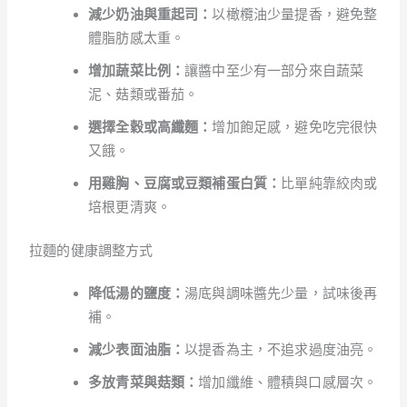
減少奶油與重起司：
以橄欖油少量提香，避免整
體脂肪感太重。
增加蔬菜比例：
讓醬中至少有一部分來自蔬菜
泥、菇類或番茄。
選擇全穀或高纖麵：
增加飽足感，避免吃完很快
又餓。
用雞胸、豆腐或豆類補蛋白質：
比單純靠絞肉或
培根更清爽。
拉麵的健康調整方式
降低湯的鹽度：
湯底與調味醬先少量，試味後再
補。
減少表面油脂：
以提香為主，不追求過度油亮。
多放青菜與菇類：
增加纖維、體積與口感層次。