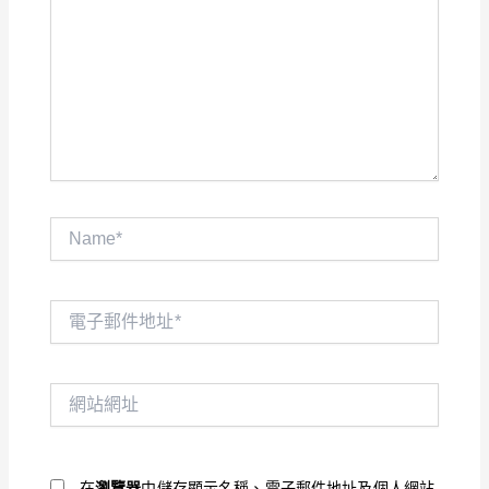
裡
輸
入
內
容...
Name*
電
子
郵
件
網
地
站
址
網
*
址
在
瀏覽器
中儲存顯示名稱、電子郵件地址及個人網站