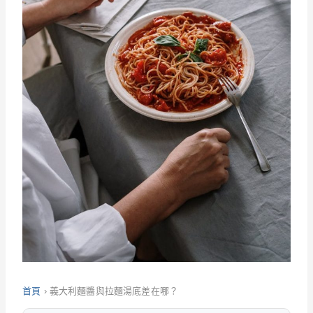
首頁
›
義大利麵醬與拉麵湯底差在哪？