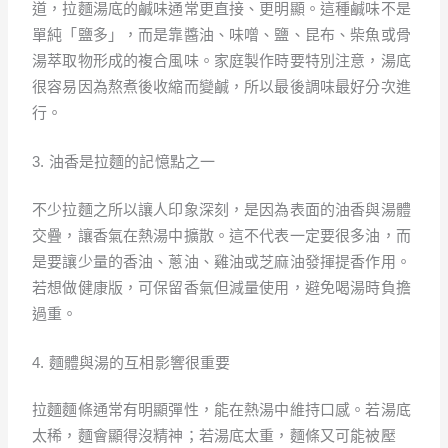
道，拉麵湯底的鹹味通常更直接、更明顯。這種鹹味不是
單純「鹽多」，而是靠醬油、味噌、鹽、昆布、柴魚或骨
湯萃取物形成的複合風味。家庭製作時要特別注意，湯底
很容易因為熬煮後收縮而變鹹，所以最後調味最好分次進
行。
3. 油香是拉麵的記憶點之一
不少拉麵之所以讓人印象深刻，是因為表面的油香與湯體
交疊，讓香氣在熱湯中擴散。這不代表一定要很多油，而
是要讓少量的香油、蔥油、雞油或芝麻油發揮提香作用。
若想做健康版，可保留香氣但減量使用，避免喝湯時負擔
過重。
4. 麵體與湯的互相影響很重要
拉麵麵條通常有明顯彈性，能在熱湯中維持口感。若湯底
太稀，麵會顯得沒精神；若湯底太重，麵條又可能被壓