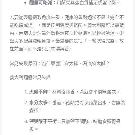
麵量可略減：
用蔬菜與蛋白質補足餐盤平衡。
若要從整體攝取角度來看，健康的重點通常不是「完全不
能吃醬或湯」，而是控制濃度與搭配。義大利麵可以靠蔬
菜、番茄與少油醬汁做得清爽；拉麵則可以透過清湯、少
鹽與多配菜減輕負擔。最重要的是把「一餐吃得完整」放
在前面，而不是只追求濃與香。
常見失敗原因：為什麼醬汁會太稀、湯底會太鹹？
義大利麵醬常見失誤
火候不夠：
材料沒炒香，醬就會平淡無層次。
水分太多：
番茄、菇類或冷凍蔬菜出水，會讓醬
變稀。
鹽與酸不平衡：
只加鹽不調酸，味道會顯得呆
板。