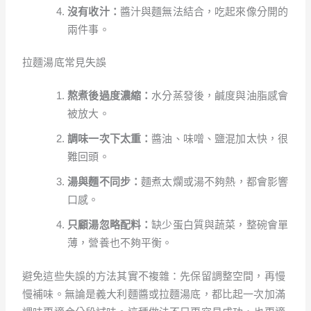
沒有收汁：
醬汁與麵無法結合，吃起來像分開的
兩件事。
拉麵湯底常見失誤
熬煮後過度濃縮：
水分蒸發後，鹹度與油脂感會
被放大。
調味一次下太重：
醬油、味噌、鹽混加太快，很
難回頭。
湯與麵不同步：
麵煮太爛或湯不夠熱，都會影響
口感。
只顧湯忽略配料：
缺少蛋白質與蔬菜，整碗會單
薄，營養也不夠平衡。
避免這些失誤的方法其實不複雜：先保留調整空間，再慢
慢補味。無論是義大利麵醬或拉麵湯底，都比起一次加滿