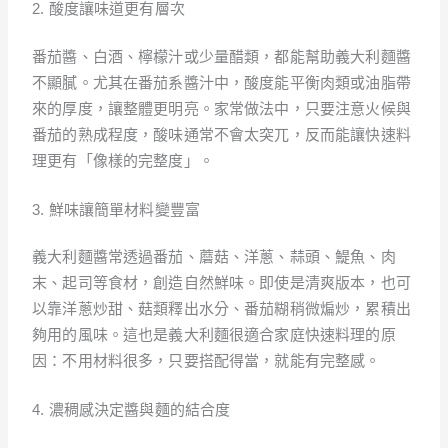
2. 酸度讓味道更有層次
番茄醬、白酒、檸檬汁或少量醋類，都能幫助義大利麵醬
不顯膩。尤其在番茄系醬汁中，酸度能平衡肉類或油脂帶
來的厚度，讓整體更明亮。家常做法中，只要注意火候與
番茄的熟成程度，酸味通常不會太突兀，反而能讓快速料
理更有「像樣的完整度」。
3. 鮮味讓簡單材料變豐富
義大利麵醬常透過番茄、蘑菇、洋蔥、蒜頭、鯷魚、肉
末、起司等食材，創造自然鮮味。即使是清爽版本，也可
以靠洋蔥炒甜、菇類釋出水分、番茄糊稍微煸炒，累積出
夠用的風味。這也是義大利麵很適合家庭快速料理的原
因：不用材料很多，只要搭配得當，就能有完整感。
4. 濃稠感決定醬與麵的結合度