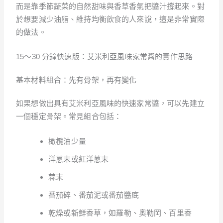
而是靠季節蔬菜的自然甜味與香草香氣把醬汁撐起來。對
於想要減少油脂、維持均衡飲食的人來說，這是非常實際
的做法。
15～30 分鐘快速版：艾米利亞風味家常醬的實作思路
基本材料組合：先有骨架，再有變化
如果想做出具有艾米利亞風味的快速家常醬，可以先建立
一個穩定骨架。常見組合包括：
橄欖油少量
洋蔥末或紅洋蔥末
蒜末
番茄碎、番茄泥或番茄醬底
乾燥或新鮮香草，如羅勒、奧勒岡、百里香