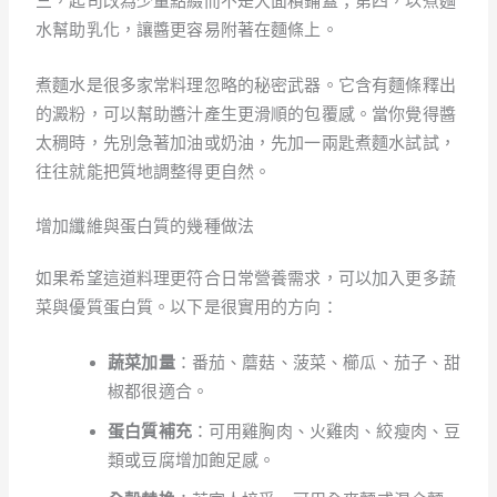
三，起司改為少量點綴而不是大面積鋪蓋；第四，以煮麵
水幫助乳化，讓醬更容易附著在麵條上。
煮麵水是很多家常料理忽略的秘密武器。它含有麵條釋出
的澱粉，可以幫助醬汁產生更滑順的包覆感。當你覺得醬
太稠時，先別急著加油或奶油，先加一兩匙煮麵水試試，
往往就能把質地調整得更自然。
增加纖維與蛋白質的幾種做法
如果希望這道料理更符合日常營養需求，可以加入更多蔬
菜與優質蛋白質。以下是很實用的方向：
蔬菜加量
：番茄、蘑菇、菠菜、櫛瓜、茄子、甜
椒都很適合。
蛋白質補充
：可用雞胸肉、火雞肉、絞瘦肉、豆
類或豆腐增加飽足感。