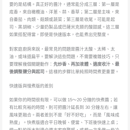
要的是結構。真正好的醬汁，通常能分成三層：第一層是
底香，來自橄欖油、洋蔥、蒜、香草；第二層是主味，來
自番茄、肉類、菇類或蔬菜；第三層是收尾，可能是起
司、黑胡椒、少量奶製品或巴薩米克類的酸甜感。這三層
如果搭配得當，即使是快速版本，也能煮出完整度。
對家庭廚房來說，最常見的問題是醬汁太酸、太稀、太
油，或味道扁平。要解決這些問題，不需要複雜技巧，只
要理解幾個關鍵動作：
先炒香、再加液體、適度收汁、最
後調整鹽分與起司
。這樣的步驟比單純照時間煮更重要。
快速版與慢煮版的差別
如果你的時間很有限，可以做 15～20 分鐘的快煮醬；若
有比較充裕的時間，則可把醬汁延長到 30 分鐘左右，讓
風味更融合。兩者差別不是「好不好吃」，而是「風味成
熟度」。快煮版適合平日晚餐、便當、下班後快速上桌；
慢一點的版本則適合週末家庭聚餐，或想一次多做一些冷