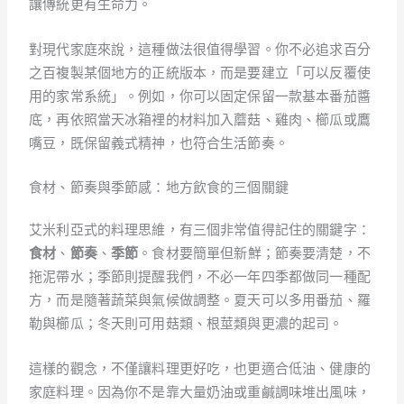
讓傳統更有生命力。
對現代家庭來說，這種做法很值得學習。你不必追求百分
之百複製某個地方的正統版本，而是要建立「可以反覆使
用的家常系統」。例如，你可以固定保留一款基本番茄醬
底，再依照當天冰箱裡的材料加入蘑菇、雞肉、櫛瓜或鷹
嘴豆，既保留義式精神，也符合生活節奏。
食材、節奏與季節感：地方飲食的三個關鍵
艾米利亞式的料理思維，有三個非常值得記住的關鍵字：
食材
、
節奏
、
季節
。食材要簡單但新鮮；節奏要清楚，不
拖泥帶水；季節則提醒我們，不必一年四季都做同一種配
方，而是隨著蔬菜與氣候做調整。夏天可以多用番茄、羅
勒與櫛瓜；冬天則可用菇類、根莖類與更濃的起司。
這樣的觀念，不僅讓料理更好吃，也更適合低油、健康的
家庭料理。因為你不是靠大量奶油或重鹹調味堆出風味，