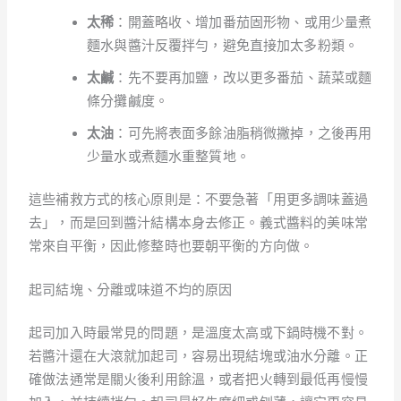
太稀
：開蓋略收、增加番茄固形物、或用少量煮
麵水與醬汁反覆拌勻，避免直接加太多粉類。
太鹹
：先不要再加鹽，改以更多番茄、蔬菜或麵
條分攤鹹度。
太油
：可先將表面多餘油脂稍微撇掉，之後再用
少量水或煮麵水重整質地。
這些補救方式的核心原則是：不要急著「用更多調味蓋過
去」，而是回到醬汁結構本身去修正。義式醬料的美味常
常來自平衡，因此修整時也要朝平衡的方向做。
起司結塊、分離或味道不均的原因
起司加入時最常見的問題，是溫度太高或下鍋時機不對。
若醬汁還在大滾就加起司，容易出現結塊或油水分離。正
確做法通常是關火後利用餘溫，或者把火轉到最低再慢慢