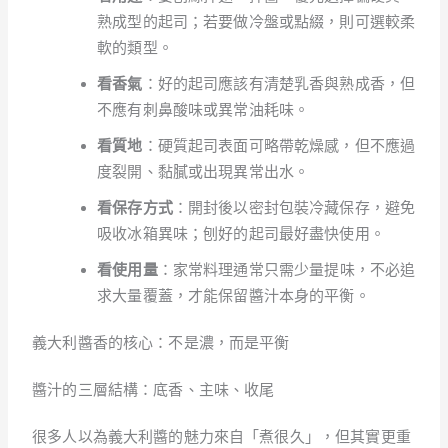
熟成型的起司；若要做冷盤或點綴，則可選較柔
軟的類型。
看香氣
：好的起司應該有清楚乳香與熟成香，但
不應有刺鼻酸味或異常油耗味。
看質地
：硬質起司表面可略帶乾燥感，但不應過
度裂開、黏膩或出現異常出水。
看保存方式
：開封後以密封包裝冷藏保存，避免
吸收冰箱異味；刨好的起司最好盡快使用。
看使用量
：家常料理通常只需少量提味，不必追
求大量覆蓋，才能保留醬汁本身的平衡。
義大利醬香的核心：不是濃，而是平衡
醬汁的三層結構：底香、主味、收尾
很多人以為義大利醬的魅力來自「煮很久」，但其實更重