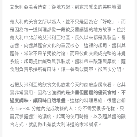
艾米利亞醬香傳奇：從地方起司到家常餐桌的美味地圖
義大利的美食之所以迷人，並不只是因為它「好吃」，而
是因為每一道料理都像一段被反覆講述的地方故事。位於
義大利中北部的艾米利亞地區，長久以來都是乳製品、番
茄醬、肉醬與麵食文化的重要核心。這裡的起司、醬料與
麵條，常常不是單獨被討論，而是彼此交織成完整的味覺
系統：起司提供鹹香與乳脂感，醬料帶來酸甜與厚度，麵
食則負責承接所有風味，讓一餐看似簡單，卻層次分明。
若把艾米利亞的飲食文化放進今天的家庭廚房來看，它其
實非常實用。因為它強調的是
少量但關鍵的優質食材
、
不
過度調味
、
讓風味自然堆疊
。這樣的料理思維，很適合想
在 15～30 分鐘內完成晚餐的人：你不需要很多花樣，只
需要掌握醬汁的濃度、起司的使用時機，以及麵與醬的融
合方式，就能做出有義大利味道的家常餐桌。