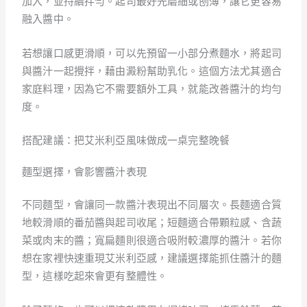
加入，並持續拌勻。起司最好先磨細或刨薄，讓它更容易
融入醬中。
若想讓口感更滑順，可以先預留一小部分煮麵水，將起司
與醬汁一起攪拌，藉由澱粉幫助乳化。這個方法尤其適合
家庭料理，因為它不需要額外工具，就能改善醬汁的均勻
度。
搭配建議：把艾米利亞風味做成一桌完整晚餐
麵型選擇，會影響醬汁表現
不同麵型，會讓同一款醬汁表現出不同層次。長麵適合質
地較滑順的番茄醬與起司收尾；短麵適合帶顆粒感、含蔬
菜或肉末的醬；寬扁麵則很適合吸附較濃厚的醬汁。若你
想在家裡快速重現艾米利亞感，建議選擇能抓住醬汁的麵
型，這樣吃起來會更有整體性。