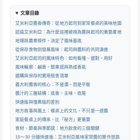
文章目錄
艾米利亞醬香傳奇：從地方起司到家常餐桌的美味地圖
認識艾米利亞：為什麼這裡被視為醬與起司的重要產地
地理與農業條件，決定了風味基底
從保存食物到發展風味：起司與醬料的共同演進
艾米利亞起司的風味特色：如何看懂、選對、用好
風味輪廓：鹹香、堅果感與熟成香氣
選購與保存的實用檢查清單
義大利醬香的核心：不是濃，而是平衡
醬汁的三層結構：底香、主味、收尾
快速版與慢煮版的差別
地方故事與風土：餐桌上的文化，不只是一道醬
家庭餐桌上的傳承，比「秘方」更重要
食材、節奏與季節感：地方飲食的三個關鍵
15～30 分鐘快速版：艾米利亞風味家常醬的實作思路