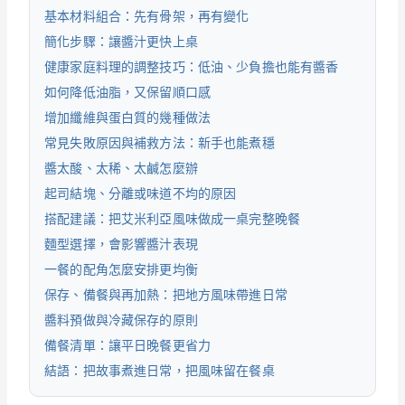
基本材料組合：先有骨架，再有變化
簡化步驟：讓醬汁更快上桌
健康家庭料理的調整技巧：低油、少負擔也能有醬香
如何降低油脂，又保留順口感
增加纖維與蛋白質的幾種做法
常見失敗原因與補救方法：新手也能煮穩
醬太酸、太稀、太鹹怎麼辦
起司結塊、分離或味道不均的原因
搭配建議：把艾米利亞風味做成一桌完整晚餐
麵型選擇，會影響醬汁表現
一餐的配角怎麼安排更均衡
保存、備餐與再加熱：把地方風味帶進日常
醬料預做與冷藏保存的原則
備餐清單：讓平日晚餐更省力
結語：把故事煮進日常，把風味留在餐桌