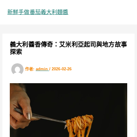
跳
至
新鮮手做番茄義大利麵醬
主
要
內
容
義大利醬香傳奇：艾米利亞起司與地方故事
探索
作者:
admin
/
2026-02-26