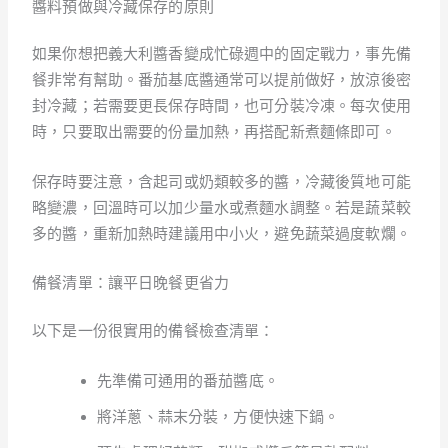
醬料預做與冷藏保存的原則
如果你想把義大利醬香變成忙碌週中的固定戰力，事先備
餐非常有幫助。番茄基底醬通常可以提前做好，放涼後密
封冷藏；若需要更長保存時間，也可分裝冷凍。每次使用
時，只要取出需要的份量加熱，再搭配新煮麵條即可。
保存時要注意，含起司或奶類較多的醬，冷藏後質地可能
略變濃，回溫時可以加少量水或煮麵水調整。若是蔬菜較
多的醬，重新加熱時建議用中小火，避免蔬菜過度軟爛。
備餐清單：讓平日晚餐更省力
以下是一份很實用的備餐檢查清單：
先準備可通用的番茄醬底。
將洋蔥、蒜末分裝，方便快速下鍋。