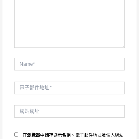
裡
輸
入
內
容...
Name*
電
子
郵
件
網
地
站
址
網
*
址
在
瀏覽器
中儲存顯示名稱、電子郵件地址及個人網站