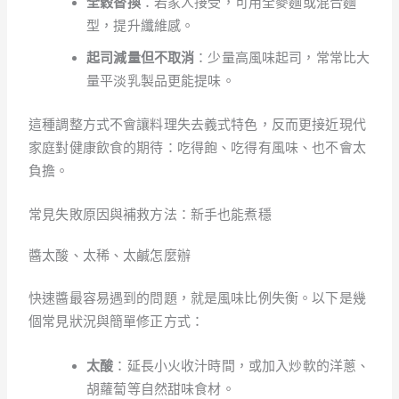
全穀替換
：若家人接受，可用全麥麵或混合麵
型，提升纖維感。
起司減量但不取消
：少量高風味起司，常常比大
量平淡乳製品更能提味。
這種調整方式不會讓料理失去義式特色，反而更接近現代
家庭對健康飲食的期待：吃得飽、吃得有風味、也不會太
負擔。
常見失敗原因與補救方法：新手也能煮穩
醬太酸、太稀、太鹹怎麼辦
快速醬最容易遇到的問題，就是風味比例失衡。以下是幾
個常見狀況與簡單修正方式：
太酸
：延長小火收汁時間，或加入炒軟的洋蔥、
胡蘿蔔等自然甜味食材。