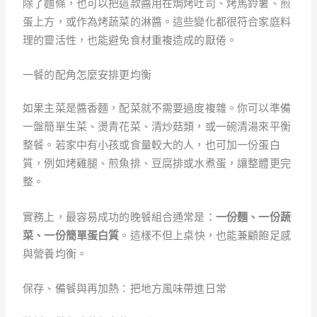
除了麵條，也可以把這款醬用在焗烤吐司、烤馬鈴薯、煎
蛋上方，或作為烤蔬菜的淋醬。這些變化都很符合家庭料
理的靈活性，也能避免食材重複造成的厭倦。
一餐的配角怎麼安排更均衡
如果主菜是醬香麵，配菜就不需要過度複雜。你可以準備
一盤簡單生菜、燙青花菜、清炒菇類，或一碗清湯來平衡
整餐。若家中有小孩或食量較大的人，也可加一份蛋白
質，例如烤雞腿、煎魚排、豆腐排或水煮蛋，讓整體更完
整。
實務上，最容易成功的晚餐組合通常是：
一份麵、一份蔬
菜、一份簡單蛋白質
。這樣不但上桌快，也能兼顧飽足感
與營養均衡。
保存、備餐與再加熱：把地方風味帶進日常