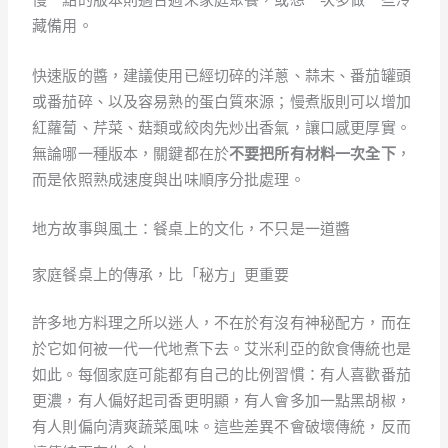
藏備用。
快速版的醬，建議使用已經切碎的洋蔥、蒜末、番茄罐頭
或番茄碎、以及容易熟的蛋白質來源；慢煮版則可以增加
紅蘿蔔、芹菜、菇類或絞肉先炒出香氣，讓口感更厚實。
無論哪一種版本，關鍵都在於
不要把所有材料一次全下
，
而是依照熟成速度與出味順序分批處理。
地方故事與風土：餐桌上的文化，不只是一道醬
家庭餐桌上的傳承，比「秘方」更重要
許多地方料理之所以迷人，不在於有沒有神秘配方，而在
於它如何被一代一代地煮下去。艾米利亞的飲食傳統也是
如此。每個家庭可能都有自己的比例習慣：有人喜歡番茄
更濃，有人偏好起司香更明顯，有人會多加一點黑胡椒，
有人則偏向清爽蔬菜風味。這些差異不會破壞傳統，反而