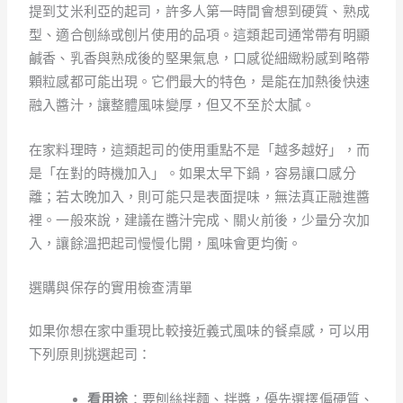
提到艾米利亞的起司，許多人第一時間會想到硬質、熟成
型、適合刨絲或刨片使用的品項。這類起司通常帶有明顯
鹹香、乳香與熟成後的堅果氣息，口感從細緻粉感到略帶
顆粒感都可能出現。它們最大的特色，是能在加熱後快速
融入醬汁，讓整體風味變厚，但又不至於太膩。
在家料理時，這類起司的使用重點不是「越多越好」，而
是「在對的時機加入」。如果太早下鍋，容易讓口感分
離；若太晚加入，則可能只是表面提味，無法真正融進醬
裡。一般來說，建議在醬汁完成、關火前後，少量分次加
入，讓餘溫把起司慢慢化開，風味會更均衡。
選購與保存的實用檢查清單
如果你想在家中重現比較接近義式風味的餐桌感，可以用
下列原則挑選起司：
看用途
：要刨絲拌麵、拌醬，優先選擇偏硬質、