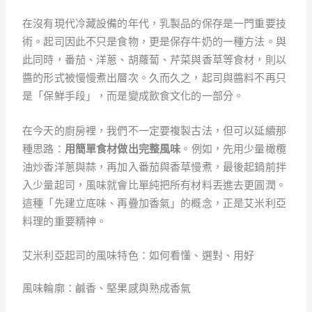
在沒有現代冷藏設備的年代，乳製品的保存是一門重要技
術。起司因此不只是食物，更是保存牛奶的一種方法。與
此同時，番茄、洋蔥、胡蘿蔔、芹菜與香草等食材，則以
醬的形式被慢慢煮出層次。久而久之，起司與醬料不再只
是「保鮮手段」，而是變成飲食文化的一部分。
在今天的廚房裡，我們不一定要複製古法，但可以延續那
種思路：
用簡單食材做出完整風味
。例如，先用少量橄欖
油炒香洋蔥與蒜，再加入番茄與香草慢煮，最後起鍋前拌
入少量起司，風味就會比單純把所有材料丟進去更圓潤。
這種「先建立底味、再疊加香氣」的概念，正是艾米利亞
料理的重要精神。
艾米利亞起司的風味特色：如何看懂、選對、用好
風味輪廓：鹹香、堅果感與熟成香氣