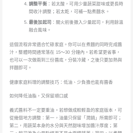
調整平衡
：若太酸，可用少量蔬菜甜味或更長時
間收汁調整；若太乾，可補一點煮麵水。
最後加起司
：關火前後撒入少量起司，利用餘溫
融合風味。
這個流程非常適合忙碌家庭。你可以在煮麵的同時完成醬
汁，整體時間通常落在 15～30 分鐘內。若希望更省事，
也可以一次做兩到三份醬底，分裝冷藏，之後只要加熱與
拌麵即可。
健康家庭料理的調整技巧：低油、少負擔也能有醬香
如何降低油脂，又保留順口感
義式醬料不一定要重油。若想做成較輕盈的家庭版本，可
從幾個地方調整：第一，油量只保留「潤鍋」所需即可；
第二，用蔬菜本身的水分與天然甜味增加醬汁厚度；第