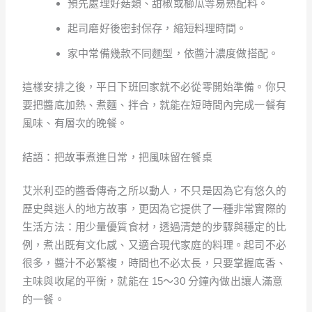
預先處理好菇類、甜椒或櫛瓜等易熟配料。
起司磨好後密封保存，縮短料理時間。
家中常備幾款不同麵型，依醬汁濃度做搭配。
這樣安排之後，平日下班回家就不必從零開始準備。你只
要把醬底加熱、煮麵、拌合，就能在短時間內完成一餐有
風味、有層次的晚餐。
結語：把故事煮進日常，把風味留在餐桌
艾米利亞的醬香傳奇之所以動人，不只是因為它有悠久的
歷史與迷人的地方故事，更因為它提供了一種非常實際的
生活方法：用少量優質食材，透過清楚的步驟與穩定的比
例，煮出既有文化感、又適合現代家庭的料理。起司不必
很多，醬汁不必繁複，時間也不必太長，只要掌握底香、
主味與收尾的平衡，就能在 15～30 分鐘內做出讓人滿意
的一餐。