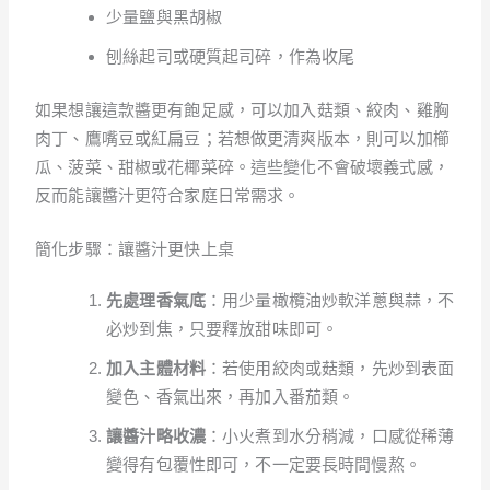
少量鹽與黑胡椒
刨絲起司或硬質起司碎，作為收尾
如果想讓這款醬更有飽足感，可以加入菇類、絞肉、雞胸
肉丁、鷹嘴豆或紅扁豆；若想做更清爽版本，則可以加櫛
瓜、菠菜、甜椒或花椰菜碎。這些變化不會破壞義式感，
反而能讓醬汁更符合家庭日常需求。
簡化步驟：讓醬汁更快上桌
先處理香氣底
：用少量橄欖油炒軟洋蔥與蒜，不
必炒到焦，只要釋放甜味即可。
加入主體材料
：若使用絞肉或菇類，先炒到表面
變色、香氣出來，再加入番茄類。
讓醬汁略收濃
：小火煮到水分稍減，口感從稀薄
變得有包覆性即可，不一定要長時間慢熬。