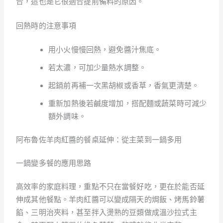
合，這也是它很適合提前備料的原因。
回熱時的注意事項
用小火慢慢回熱，避免醬汁焦底。
若太濃，可加少量熱水調整。
起鍋前再補一次黑胡椒或香草，香氣更清楚。
重新加熱後若鹹度增加，搭配麵或蔬菜時可減少
額外調味。
阿布魯佐羊肉紅醬的餐桌延伸：從主菜到一鍋多用
一鍋變多餐的應用思路
高效率的家庭料理，重點不只在當餐好吃，更在於能否延
伸成其他餐點。羊肉紅醬可以變成隔天的焗飯、烤馬鈴薯
餡、三明治夾料，甚至拌入燙熟的豆類做成溫沙拉式主