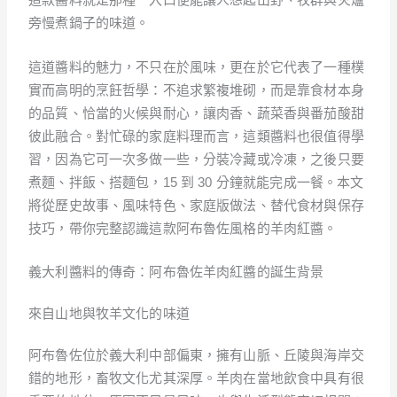
旁慢煮鍋子的味道。
這道醬料的魅力，不只在於風味，更在於它代表了一種樸
實而高明的烹飪哲學：不追求繁複堆砌，而是靠食材本身
的品質、恰當的火候與耐心，讓肉香、蔬菜香與番茄酸甜
彼此融合。對忙碌的家庭料理而言，這類醬料也很值得學
習，因為它可一次多做一些，分裝冷藏或冷凍，之後只要
煮麵、拌飯、搭麵包，15 到 30 分鐘就能完成一餐。本文
將從歷史故事、風味特色、家庭版做法、替代食材與保存
技巧，帶你完整認識這款阿布魯佐風格的羊肉紅醬。
義大利醬料的傳奇：阿布魯佐羊肉紅醬的誕生背景
來自山地與牧羊文化的味道
阿布魯佐位於義大利中部偏東，擁有山脈、丘陵與海岸交
錯的地形，畜牧文化尤其深厚。羊肉在當地飲食中具有很