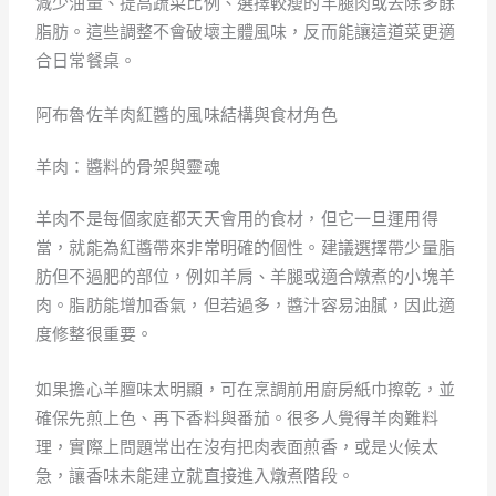
減少油量、提高蔬菜比例、選擇較瘦的羊腿肉或去除多餘
脂肪。這些調整不會破壞主體風味，反而能讓這道菜更適
合日常餐桌。
阿布魯佐羊肉紅醬的風味結構與食材角色
羊肉：醬料的骨架與靈魂
羊肉不是每個家庭都天天會用的食材，但它一旦運用得
當，就能為紅醬帶來非常明確的個性。建議選擇帶少量脂
肪但不過肥的部位，例如羊肩、羊腿或適合燉煮的小塊羊
肉。脂肪能增加香氣，但若過多，醬汁容易油膩，因此適
度修整很重要。
如果擔心羊膻味太明顯，可在烹調前用廚房紙巾擦乾，並
確保先煎上色、再下香料與番茄。很多人覺得羊肉難料
理，實際上問題常出在沒有把肉表面煎香，或是火候太
急，讓香味未能建立就直接進入燉煮階段。