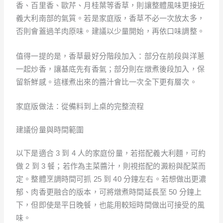
香、百里香、歐芹、月桂葉等香草，則讓整體風味更接近
義大利南部的氣質。若是家庭版，香草不必一次放太多，
否則會蓋過羊肉原味。建議以少量開始，再依口味調整。
值得一提的是，香草最好分階段加入：部分在前段與洋蔥
一起炒香，讓基底先有香氣；部分則在燉煮後段加入，保
留新鮮感。這樣煮出來的醬汁會比一次全下更有層次。
家庭版做法：從備料到上桌的完整流程
建議份量與時間範圍
以下是適合 3 到 4 人的家庭份量，若搭配義大利麵，可約
做 2 到 3 餐；若作為主菜醬汁，則視搭配的澱粉與配菜而
定。整體烹調時間可抓 25 到 40 分鐘左右。若想做出更濃
郁、肉香更融合的版本，可將燉煮時間延長至 50 分鐘上
下，但即使是平日晚餐，也能用較短時間做出可接受的風
味。