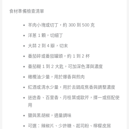
食材準備檢查清單
羊肉小塊或切丁，約 300 到 500 克
洋蔥 1 顆，切細丁
大蒜 2 到 4 瓣，切末
番茄碎或番茄罐頭，約 1 到 2 杯
番茄糊 1 到 2 大匙，可加深色澤與濃度
橄欖油少量，用於爆香與煎肉
紅酒或清水少量，用於去鍋底焦香與調整濃度
迷迭香、百里香、月桂葉或歐芹，擇一或搭配使
用
鹽與黑胡椒，適量調味
可選：辣椒片、少許糖、起司粉、檸檬皮屑