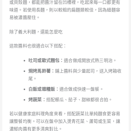
或貝殼麵，都能把醬汁留在凹槽裡，吃起來每一口都更有
味道。若使用長麵，則以較粗的扁麵類較佳，因為細麵容
易被濃醬壓住。
除了義大利麵，還能怎麼吃
這款醬料也很適合以下搭配：
吐司或歐式麵包：
適合做成開放式熱三明治。
焗烤馬鈴薯：
鋪上醬料與少量起司，送入烤箱收
尾。
白飯或雜糧飯：
適合做成快速一盤餐。
烤蔬菜：
搭配櫛瓜、茄子、甜椒都很合拍。
若以健康家庭料理角度來看，搭配蔬菜比單純麵食更容易
讓整餐均衡。可以在盤中加入燙青花菜、蘆筍或生菜，讓
濃郁肉醬有更多清爽對比。