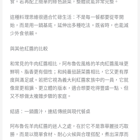
食。若再配上簡單的綠色蔬菜，整體就能非常完整。
這種料理思維很適合忙碌生活：不是每一餐都要從零開
始，而是用一鍋基底，延伸出多種吃法。既省時，也能減
少外食依賴。
與其他紅醬的比較
和常見的牛肉紅醬相比，阿布魯佐風格的羊肉紅醬風味更
鮮明、脂香更有個性；和純番茄蔬菜醬相比，它又更有厚
度與滿足感。若把它視為義大利紅醬家族中的一員，它就
像是更粗獷、更立體的版本，適合想要吃得豐盛一點、但
又不想做太複雜步驟的家庭。
結語：一鍋醬汁，連結傳統與現代餐桌
阿布魯佐羊肉紅醬的迷人之處，在於它不是靠華麗技巧取
勝，而是以簡單食材、耐心火候與合理搭配，煮出深厚而