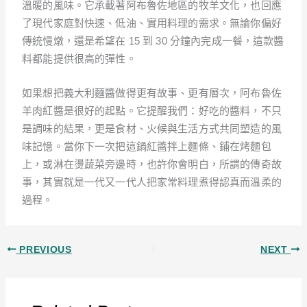
溫暖的風味。它承載著阿布魯佐地區的牧羊文化，也回應
了現代家庭對快速、低油、實用料理的需求。無論你偏好
傳統慢燉，還是希望在 15 到 30 分鐘內完成一餐，這款醬
料都能提供很高的彈性。
如果想把義大利麵醬做得更有故事、更有層次，阿布魯佐
羊肉紅醬是很好的起點。它提醒我們：好吃的醬料，不只
是調味的結果，更是食材、火候與生活方式共同塑造的風
味記憶。當你下一次把這鍋紅醬拌上麵條、鋪在烤麵包
上，或淋在燙蔬菜旁邊時，也許你會明白，所謂的傳奇故
事，其實就是一代又一代人把家常料理煮得認真而溫柔的
過程。
PREVIOUS
NEXT