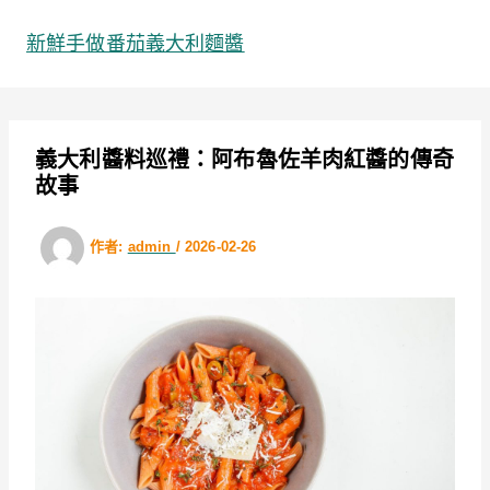
跳
至
新鮮手做番茄義大利麵醬
主
要
內
容
義大利醬料巡禮：阿布魯佐羊肉紅醬的傳奇
故事
作者:
admin
/
2026-02-26