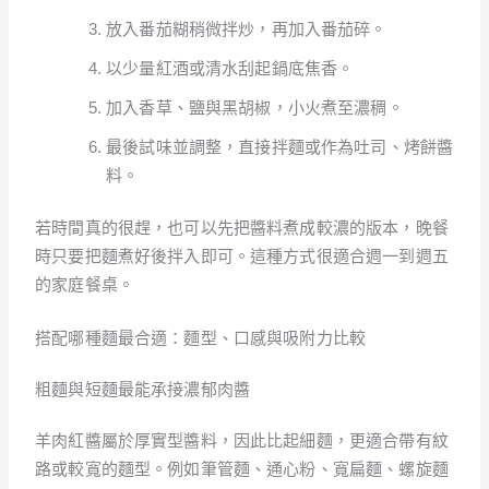
放入番茄糊稍微拌炒，再加入番茄碎。
以少量紅酒或清水刮起鍋底焦香。
加入香草、鹽與黑胡椒，小火煮至濃稠。
最後試味並調整，直接拌麵或作為吐司、烤餅醬
料。
若時間真的很趕，也可以先把醬料煮成較濃的版本，晚餐
時只要把麵煮好後拌入即可。這種方式很適合週一到週五
的家庭餐桌。
搭配哪種麵最合適：麵型、口感與吸附力比較
粗麵與短麵最能承接濃郁肉醬
羊肉紅醬屬於厚實型醬料，因此比起細麵，更適合帶有紋
路或較寬的麵型。例如筆管麵、通心粉、寬扁麵、螺旋麵