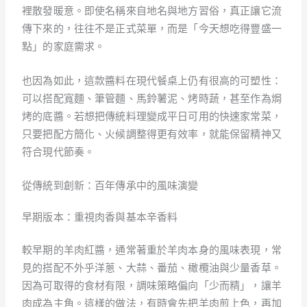
裡散發暖意。即使名稱來自地名與地方習俗，真正讓它流
傳下來的，往往不是正式菜單，而是「今天想吃得豐盛一
點」的家庭需求。
也因為如此，這款醬料在現代餐桌上仍有很高的可塑性：
可以搭配寬麵、筆管麵、馬鈴薯泥、烤時蔬，甚至作為焗
烤的底醬。若想把傳統料理變成平日可用的快速家常菜，
只要把配方簡化、火候調整得更有效率，就能保留精神又
符合現代節奏。
從傳統到創新：百年傳承中的風味演變
早期版本：重視肉香與基本辛香料
較早期的羊肉紅醬，通常著重於羊肉本身的風味表現，常
見的搭配不外乎洋蔥、大蒜、番茄、橄欖油與少量香草。
因為可取得的食材有限，調味策略偏向「少而精」，讓羊
肉成為主角。這樣的做法，有時會先把羊肉煎上色，再加