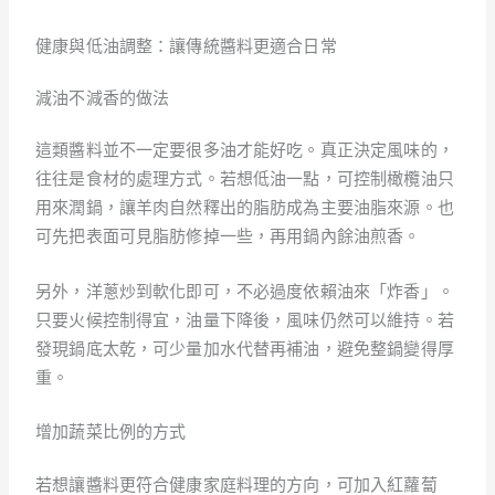
健康與低油調整：讓傳統醬料更適合日常
減油不減香的做法
這類醬料並不一定要很多油才能好吃。真正決定風味的，
往往是食材的處理方式。若想低油一點，可控制橄欖油只
用來潤鍋，讓羊肉自然釋出的脂肪成為主要油脂來源。也
可先把表面可見脂肪修掉一些，再用鍋內餘油煎香。
另外，洋蔥炒到軟化即可，不必過度依賴油來「炸香」。
只要火候控制得宜，油量下降後，風味仍然可以維持。若
發現鍋底太乾，可少量加水代替再補油，避免整鍋變得厚
重。
增加蔬菜比例的方式
若想讓醬料更符合健康家庭料理的方向，可加入紅蘿蔔