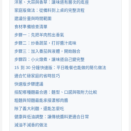
洋蔥、大蒜與香草：讓味道有層次的底座
家庭版做法：從備料到上桌的完整流程
建議份量與時間範圍
食材準備檢查清單
步驟一：先把羊肉煎出香氣
步驟二：炒香蔬菜，打好醬汁底味
步驟三：加入番茄與液體，開始融合
步驟四：小火燉煮，讓味道自己變完整
15 到 30 分鐘快速版：平日晚餐也能做的簡化做法
適合忙碌家庭的省時技巧
快速版步驟建議
搭配哪種麵最合適：麵型、口感與吸附力比較
粗麵與短麵最能承接濃郁肉醬
除了義大利麵，還能怎麼吃
健康與低油調整：讓傳統醬料更適合日常
減油不減香的做法