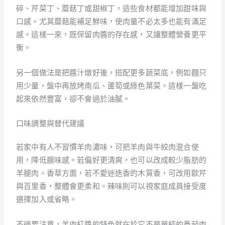
碎、芹菜丁、蘑菇丁或甜椒丁，這些食材都能增加甜味與
口感。尤其蘑菇能補足鮮味，使肉量不必太多也能有滿足
感。這樣一來，既保留肉醬的存在感，又讓整體營養更平
衡。
另一個做法是把醬汁燉好後，搭配更多蔬菜底，例如麵只
用少量，盤中再放烤南瓜、蘆筍或綠色葉菜。這樣一盤吃
起來依然豐富，卻不會過於油膩。
口味調整與替代建議
若家中有人不習慣羊肉濃味，可把羊肉與牛絞肉混合使
用，降低膻味感。若偏好更清爽，也可以改成較少脂肪的
羊腿肉。香草方面，若不愛迷迭香的木質香，可改用歐芹
與百里香，整體會更柔和。辣味則可以視家庭成員接受度
選擇加入或省略。
不過要注意，羊肉紅醬的特色就在於它不是單純的番茄肉