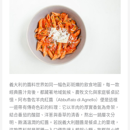
義大利的醬料世界如同一幅色彩斑斕的飲食地圖，每一款
經典醬汁背後，都藏著地域氣候、農牧文化與家庭餐桌記
憶。阿布魯佐羊肉紅醬（Abbuffato di Agnello）便是這樣
一道帶有傳奇色彩的料理：它以羊肉的厚實香氣為骨架，
結合番茄的酸甜、洋蔥與香草的清香，熬出一鍋層次分
明、飽滿溫潤的紅醬。若說義大利麵醬是餐桌上的靈魂，
這款醬料就是那種一入口便能讓人想起山野、牧群與火爐