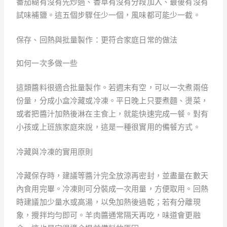
番茄糊有沒有先炒過、香草有沒有分段加入、最後有沒有
試味補鹽。這五個步驟任少一個，風味都可能少一截。
保存、回熱與批量製作：更符合家庭日常的做法
如何一次多做一些
這類醬料很適合批量製作。若週末有空，可以一次煮兩倍
份量，分成小盒冷藏或冷凍。平日晚上只要煮麵、燙菜，
或者把醬汁加熱後淋在主食上，就能快速完成一餐。對有
小孩或上班族家庭來說，這是一種很實用的備餐方式。
冷藏與冷凍的實用原則
冷藏保存時，建議等醬汁完全放涼再密封，並盡量在數天
內食用完畢。冷凍則可分裝成一次用量，方便取用。回熱
時建議加少量水或高湯，以免加熱後過乾；若有分離現
象，攪拌均勻即可。羊肉醬通常隔天再吃，味道會更融