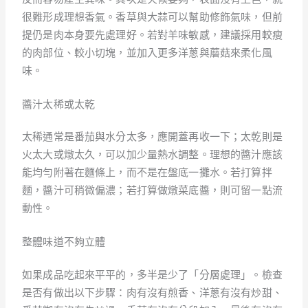
很難形成理想香氣。香草與大蒜可以幫助修飾氣味，但前
提仍是肉本身要先處理好。若對羊味敏感，建議採用較瘦
的肉部位、較小切塊，並加入更多洋蔥與蘑菇來柔化風
味。
醬汁太稀或太乾
太稀通常是番茄與水分太多，應開蓋再收一下；太乾則是
火太大或燉太久，可以加少量熱水調整。理想的醬汁應該
能均勻附著在麵條上，而不是在盤底一攤水。若打算拌
麵，醬汁可稍微偏濃；若打算做燉菜底醬，則可留一點流
動性。
整體味道不夠立體
如果成品吃起來平平的，多半是少了「分層處理」。檢查
是否有做出以下步驟：肉有沒有煎香、洋蔥有沒有炒甜、