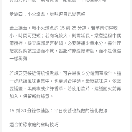
步驟四：小火燉煮，讓味道自己變完整
蓋上鍋蓋，轉小火燉煮約 15 到 25 分鐘。若羊肉切得較
小，時間可更短；若肉塊較大，則需延長。燉煮過程中偶
爾攪拌，檢查底部是否黏鍋，必要時補少量水分。醬汁理
想狀態應該是濃而不乾，舀起時能緩慢流動，而不是像湯
一樣稀薄。
若想要更接近傳統慢煮感，可在最後 5 分鐘開蓋收汁。這
一步能讓風味更集中，也更適合拌麵。最後試味道，依需
要補鹽、黑胡椒或少許香草。若使用歐芹，建議關火前再
加入，保留新鮮綠意。
15 到 30 分鐘快速版：平日晚餐也能做的簡化做法
適合忙碌家庭的省時技巧