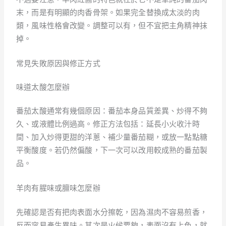
末，而是有明顯的肉香骨架。如果完全替換成太淡的肉
類，風味性格會改變。調整可以有，但不宜把主角精神抹
掉。
常見失敗原因與修正方式
味道太酸怎麼辦
番茄太酸通常有幾個原因：番茄本身品質差異、炒得不夠
久、或液體比例過高。修正方法包括：延長小火收汁時
間、加入炒得更甜的洋蔥、補少量番茄糊，或放一點點糖
平衡酸度。若仍然偏酸，下一次可以改用較成熟的番茄製
品。
羊肉有腥味或膻味怎麼辦
先確認是否有把肉表面水分擦乾，因為濕肉不容易煎香，
反而容易產生異味。其次是火候要夠，表面沒有上色，就