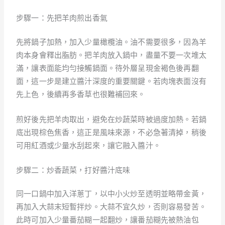
步驟一：先把羊肉煎出香氣
先將鍋子加熱，加入少量橄欖油。油不需要很多，因為羊
肉本身會釋出脂肪。把羊肉放入鍋中，盡量不要一次堆太
滿，讓表面能均勻接觸鍋面。待外層呈現金褐色後再翻
面，這一步是建立醬汁深度的重要關鍵。若肉塊表面沒有
先上色，後續再多香草也很難補回來。
煎好後先把羊肉取出，避免在炒蔬菜時被過度加熱。若鍋
底出現棕色焦香，這正是風味來源，不必急著清掉，稍後
可用紅酒或少量水刮起來，讓它融入醬汁。
步驟二：炒香蔬菜，打好醬汁底味
同一口鍋中加入洋蔥丁，以中小火炒至透明並略帶金黃，
再加入大蒜末短暫拌炒。大蒜不宜久炒，否則容易發苦。
此時可加入少量番茄糊一起翻炒，讓番茄糊先被熱油包