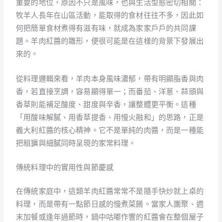
重要的地位，原因不只是風味，也與生活型態密切相關：
牧羊人長年在山區活動，能取得的食材往往不多，因此如
何把簡單食材煮得有滋有味，就成為家家戶戶的共同課
題。羊肉紅醬的雛形，便很可能是在這樣的背景下發展出
來的。
從料理邏輯來看，羊肉本身風味濃郁，帶有明顯脂香與肉
香，若直接烹調，容易顯得單一；而番茄、洋蔥、蒜頭與
香草則能補足酸度、甜度與辛香，讓整體更平衡。這種
「用酸味解膩、用香草提香、用慢火融和」的思路，正是
義大利紅醬的核心精神。它不是單純的肉醬，而是一種能
把粗獷與細膩同時呈現的家常料理。
傳統料理中的實用性與節慶感
在傳統家庭中，這類羊肉紅醬常常不是隨手快炒就上桌的
料理，而是帶有一點節日感的慢煮菜餚。當家人團聚、週
末加餐或逢年過節時，鍋中咕嘟作響的紅醬會在整個屋子