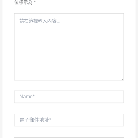
位標示為
*
請
在
這
裡
輸
入
內
容...
Name*
電
子
郵
件