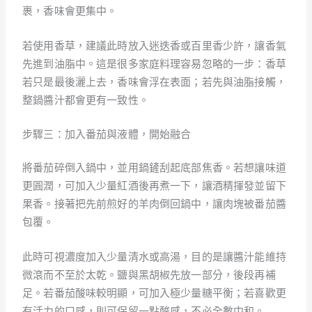
裹，香味會更集中。
若使用香草，建議此時放入迷迭香或百里香少許，讓香氣
先進到油脂中。這是很多家庭料理容易忽略的一步：香草
若只是最後灑上去，香味會浮在表面；若先與油脂接觸，
整鍋醬汁都會更有一致性。
步驟三：加入番茄與液體，開始融合
將番茄碎倒入鍋中，並用鍋鏟刮起底部焦香。若想讓味道
更圓潤，可加入少量紅酒後再煮一下，讓酒精揮發並留下
果香。接著把先前煎好的羊肉倒回鍋中，讓肉塊被番茄醬
包覆。
此時可視濃度加入少量清水或高湯，目的是讓醬汁能維持
微滾而不至於太乾。鹽與黑胡椒先放一部分，後段再補
足。若番茄酸味較明顯，可加入極少量糖平衡；若喜歡更
有活力的口感，則可保留一點酸感，不必全數中和。