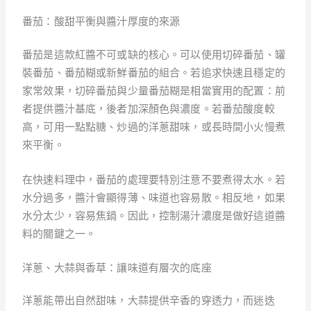
番茄：酸甜平衡與醬汁厚度的來源
番茄是這款紅醬不可或缺的核心。可以使用切碎番茄、罐
裝番茄、番茄糊或新鮮番茄的組合。若追求快速且穩定的
家常效果，切碎番茄與少量番茄糊是相當實用的配置：前
者提供醬汁基底，後者加深顏色與濃度。若番茄酸度較
高，可用一點點糖、炒過的洋蔥甜味，或長時間小火慢煮
來平衡。
在快速料理中，番茄的處理要特別注意不要煮得太水。若
水分過多，醬汁會顯得薄、味道也容易散。相反地，如果
水分太少，容易焦鍋。因此，控制湯汁濃度是做好這道醬
料的關鍵之一。
洋蔥、大蒜與香草：讓味道有層次的底座
洋蔥能帶出自然甜味，大蒜提供辛香的穿透力，而迷迭