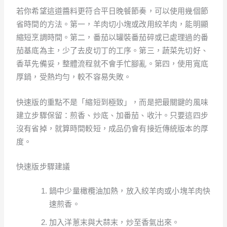
若你希望這道醬料更符合平日晚餐節奏，可以使用幾個節
省時間的方法。第一，羊肉切小塊或改用絞羊肉，能明顯
縮短烹調時間。第二，番茄以罐裝番茄碎或已處理過的番
茄基底為主，少了去皮切丁的工序。第三，蔬菜先切好、
香草先備妥，整體流程就不會手忙腳亂。第四，使用寬底
厚鍋，受熱均勻，較不容易失敗。
快速版的重點不是「縮短到極致」，而是把最關鍵的風味
建立步驟保留：煎香、炒底、加番茄、收汁。只要這四步
沒有省掉，就算時間較短，成品仍會有接近傳統版本的厚
度。
快速版步驟建議
鍋中少量橄欖油加熱，放入絞羊肉或小塊羊肉快
速煎香。
加入洋蔥末與大蒜末，炒至香氣出來。