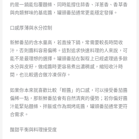
的是一鍋能包覆麵條、同時能撐住蒜香、洋蔥香、香草香
與肉類鮮味的基底醬，罐頭番茄通常更能穩定發揮。
口感厚薄與水分控制
新鮮番茄的含水量高，若直接下鍋，常需要較長時間收
汁，否則醬料容易偏稀。這對追求快速料理的人來說，可
能不是最理想的選擇。罐頭番茄在製程上已經處理過多餘
水分與皮籽，做成醬時更容易煮出濃稠感，縮短收汁時
間，也比較適合做冷凍保存。
如果你本來就喜歡比較「輕醬」的口感，可以接受番茄醬
偏稀一點，那新鮮番茄會有自然清爽的優勢；若你偏好醬
汁能緊貼麵條、拌飯或作為焗烤底醬，罐頭番茄通常更符
合需求。
酸甜平衡與料理接受度