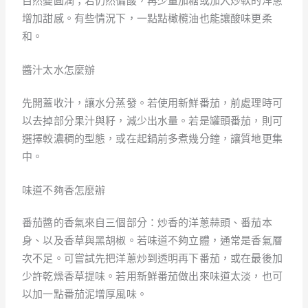
自然變圓潤；若仍然偏酸，再少量加糖或加入炒軟的洋蔥
增加甜感。有些情況下，一點點橄欖油也能讓酸味更柔
和。
醬汁太水怎麼辦
先開蓋收汁，讓水分蒸發。若使用新鮮番茄，前處理時可
以去掉部分果汁與籽，減少出水量。若是罐頭番茄，則可
選擇較濃稠的型態，或在起鍋前多煮幾分鐘，讓質地更集
中。
味道不夠香怎麼辦
番茄醬的香氣來自三個部分：炒香的洋蔥蒜頭、番茄本
身、以及香草與黑胡椒。若味道不夠立體，通常是香氣層
次不足。可嘗試先把洋蔥炒到透明再下番茄，或在最後加
少許乾燥香草提味。若用新鮮番茄做出來味道太淡，也可
以加一點番茄泥增厚風味。