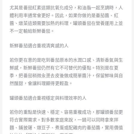
尤其是番茄紅素這類抗氧化成分，和油脂一起烹調時，人
體利用率通常會更好。因此，如果你做的是番茄醬、紅
醬、燉菜這類需要加熱的料理，罐頭番茄在營養運用上並
不一定輸給新鮮番茄。
新鮮番茄適合重視清爽感的人
若你更在意的是吃到番茄原本的水潤口感、清新香氣與生
鮮感，新鮮番茄仍然有它不可替代的優點。特別是在夏
季，把番茄稍微汆燙去皮後做成簡單醬汁，保留鮮味與自
然酸甜，會讓料理顯得更輕盈。
罐頭番茄適合重視穩定與料理效率的人
若你的重點是快速、穩定、容易重複成功，那罐頭番茄更
符合實際需求。對多數家庭來說，一鍋可以同時拿來拌
麵、鋪披薩、燉豆子、煮蛋或配雞肉的番茄醬，實用價值