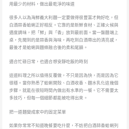
用最少的材料，做出最乾淨的味道
很多人以為海鮮義大利麵一定要做得很豐富才夠好吃，但
白酒蒜香蛤蜊正好相反。它靠的是新鮮食材、正確火候與
適度調味，把「鮮」與「香」放到最前面。當一盤麵端上
桌，先聞到的是蒜香與海味，再吃到白酒帶出的清亮感，
最後才是蛤蜊與麵條融合後的柔和尾韻。
適合忙碌日常，也適合想安靜吃飯的時刻
這道料理之所以值得反覆做，不只是因為快，而是因為它
很穩。當你熟悉了蛤蜊開殼、白酒收香、麵水乳化這幾個
步驟，就能在很短時間內做出有水準的一餐。它不需要太
多技巧，但每一個細節都能被吃得出來。
把一道麵變成家中的固定菜單
如果你常常不知道晚餐要吃什麼，不妨把白酒蒜香蛤蜊列