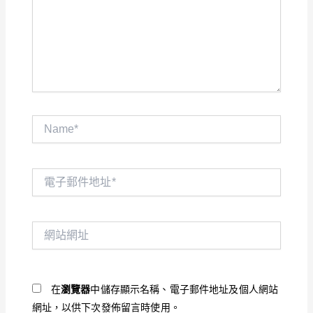
輸
入
內
容...
Name*
電
子
郵
件
網
地
站
址
網
*
址
在
瀏覽器
中儲存顯示名稱、電子郵件地址及個人網站
網址，以供下次發佈留言時使用。