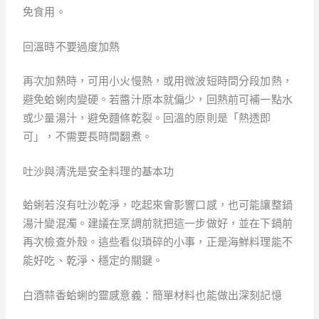
免食用。
回溫時不要過度加熱
再次加熱時，可用小火慢熱，或用微波短時間分段加熱，
避免蛤蜊肉變硬。若醬汁原本就偏少，回熱前可補一點水
或少量湯汁，避免麵條乾裂。回溫的原則是「熱透即
可」，不需要長時間翻煮。
吐沙與清洗是安全料理的基本功
蛤蜊若沒有吐沙乾淨，吃起來會影響口感，也可能讓整鍋
湯汁變混濁。建議在烹調前就把這一步做好，並在下鍋前
再次檢查外殼。這些看似瑣碎的小事，正是海鮮料理能不
能好吃、乾淨、穩定的關鍵。
白酒蒜香蛤蜊的靈感意義：簡單材料也能做出深刻記憶