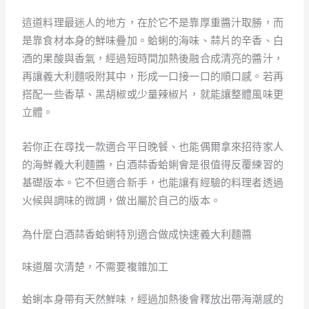
這道料理最迷人的地方，在於它不是靠厚重醬汁取勝，而
是靠食材本身的鮮味疊加。蛤蜊的海味、蒜片的辛香、白
酒的果酸與香氣，經過短時間加熱後融合成清亮的醬汁，
再讓義大利麵吸附其中，形成一口接一口的順口感。若再
搭配一些香草、黑胡椒或少量辣椒片，就能讓整體風味更
立體。
若你正在尋找一款適合平日晚餐、也能偶爾拿來招待家人
的海鮮義大利麵醬，白酒蒜香蛤蜊會是很值得反覆練習的
基礎版本。它不但適合新手，也能讓有經驗的料理者透過
火候與調味的微調，做出屬於自己的版本。
為什麼白酒蒜香蛤蜊特別適合做成快速義大利麵醬
味道層次清楚，不需要複雜加工
蛤蜊本身帶有天然鮮味，經過加熱後會釋放出帶海潮感的