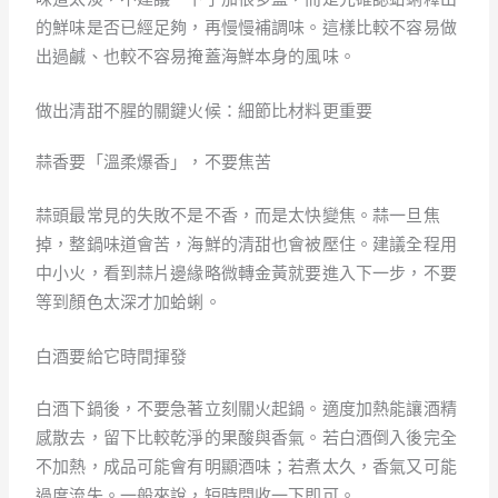
的鮮味是否已經足夠，再慢慢補調味。這樣比較不容易做
出過鹹、也較不容易掩蓋海鮮本身的風味。
做出清甜不腥的關鍵火候：細節比材料更重要
蒜香要「溫柔爆香」，不要焦苦
蒜頭最常見的失敗不是不香，而是太快變焦。蒜一旦焦
掉，整鍋味道會苦，海鮮的清甜也會被壓住。建議全程用
中小火，看到蒜片邊緣略微轉金黃就要進入下一步，不要
等到顏色太深才加蛤蜊。
白酒要給它時間揮發
白酒下鍋後，不要急著立刻關火起鍋。適度加熱能讓酒精
感散去，留下比較乾淨的果酸與香氣。若白酒倒入後完全
不加熱，成品可能會有明顯酒味；若煮太久，香氣又可能
過度流失。一般來說，短時間收一下即可。