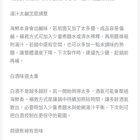
湯汁太鹹怎麼調整
海鮮本身會出鹹味，若前面又加了太多鹽，成品容易偏
鹹。補救方式可加入少量煮麵水或清水稀釋，再用麵條吸
附湯汁。若鍋中還有空間，也可以多加一點未調味的熟
麵，讓整體濃度下降。下次製作時，建議先少鹽、起鍋前
再補。
白酒味道太重
白酒不是越多越好。若一開始倒得太多，酒氣可能會壓過
海鮮香。補救方式是讓鍋中持續加熱短時間，讓多餘酒氣
散出，必要時加入少量煮麵水與蛤蜊湯汁平衡。下次則可
把白酒控制在更保守的範圍。
蒜頭焦掉有苦味