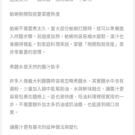
蛤蜊剛開殼就要掌握熟度
蛤蜊不需要煮太久。當大部分蛤蜊打開時，就可以準備進
入拌麵步驟。若過度加熱，蛤蜊肉容易縮水變韌，湯汁也
會顯得雜亂。對家庭料理來說，掌握「剛開殼就收尾」是
非常重要的習慣。
煮麵水是天然的醬汁助手
許多人做義大利麵醬時容易忽略煮麵水。其實麵水中含有
澱粉，少量加入鍋中能幫助油、水與鮮味融合，讓醬汁更
容易包裹在麵條上。這也是快速、低油料理裡很實用的一
步，不需要額外加太多奶油或奶油醬，也能達到順口效
果。
讓醬汁更有層次的延伸做法與變化