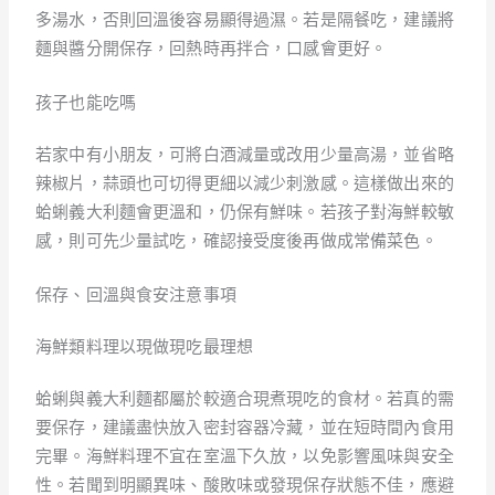
多湯水，否則回溫後容易顯得過濕。若是隔餐吃，建議將
麵與醬分開保存，回熱時再拌合，口感會更好。
孩子也能吃嗎
若家中有小朋友，可將白酒減量或改用少量高湯，並省略
辣椒片，蒜頭也可切得更細以減少刺激感。這樣做出來的
蛤蜊義大利麵會更溫和，仍保有鮮味。若孩子對海鮮較敏
感，則可先少量試吃，確認接受度後再做成常備菜色。
保存、回溫與食安注意事項
海鮮類料理以現做現吃最理想
蛤蜊與義大利麵都屬於較適合現煮現吃的食材。若真的需
要保存，建議盡快放入密封容器冷藏，並在短時間內食用
完畢。海鮮料理不宜在室溫下久放，以免影響風味與安全
性。若聞到明顯異味、酸敗味或發現保存狀態不佳，應避