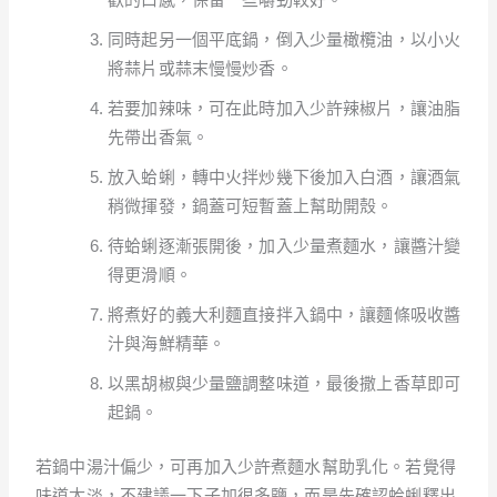
同時起另一個平底鍋，倒入少量橄欖油，以小火
將蒜片或蒜末慢慢炒香。
若要加辣味，可在此時加入少許辣椒片，讓油脂
先帶出香氣。
放入蛤蜊，轉中火拌炒幾下後加入白酒，讓酒氣
稍微揮發，鍋蓋可短暫蓋上幫助開殼。
待蛤蜊逐漸張開後，加入少量煮麵水，讓醬汁變
得更滑順。
將煮好的義大利麵直接拌入鍋中，讓麵條吸收醬
汁與海鮮精華。
以黑胡椒與少量鹽調整味道，最後撒上香草即可
起鍋。
若鍋中湯汁偏少，可再加入少許煮麵水幫助乳化。若覺得
味道太淡，不建議一下子加很多鹽，而是先確認蛤蜊釋出