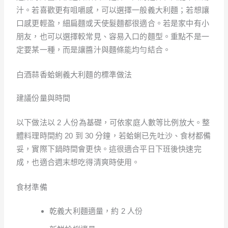
汁。若喜歡更有咀嚼感，可以選擇一般義大利麵；若想讓
口感更輕盈，細扁麵或天使髮麵都很適合。若是家中有小
朋友，也可以選擇較常見、容易入口的麵型。重點不是一
定要某一種，而是讓醬汁與麵條能均勻結合。
白酒蒜香蛤蜊義大利麵的標準做法
建議份量與時間
以下做法以 2 人份為基礎，可依家庭人數等比例放大。整
體料理時間約 20 到 30 分鐘，若蛤蜊已先吐沙、食材都備
妥，實際下鍋時間會更快。這很適合平日下班後快速完
成，也適合週末想吃得清爽時使用。
食材準備
乾義大利麵適量，約 2 人份