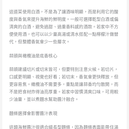
這道菜使用白酒，不是為了讓酒味明顯，而是利用它的酸
度與香氣來提升海鮮的鮮明度。一般可選擇乾型白酒或偏
清爽的白酒，避免過甜、過重香料感的酒款。若家中不方
便使用酒，也可以以少量高湯或清水搭配一點檸檬汁做替
代，但整體香氣會少一些層次。
蒜頭與橄欖油是底香核心
蒜頭建議切片或切末皆可，但要特別注意火候。若切片，
口感更明顯、視覺也好看；若切末，香氣會更快釋放，但
更容易焦。橄欖油不需要多，重點是讓蒜香均勻散開，而
不是把食材炸得油亮厚重。若家中習慣清爽口味，可用較
少油量，並以煮麵水幫助醬汁融合。
麵條選擇會影響醬汁表現
這類海鮮醬汁很適合細長型麵條，因為麵條表面能帶住湯