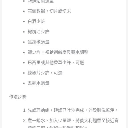
新鮮蛤蜊適量
蒜頭數瓣，切片或切末
白酒少許
橄欖油少許
黑胡椒適量
鹽少許，視蛤蜊鹹度與麵水調整
巴西里或其他香草少許，可選
辣椒片少許，可選
煮麵水適量
作法步驟
先處理蛤蜊，確認已吐沙完成，外殼刷洗乾淨。
煮一鍋水，加入少量鹽，將義大利麵煮至接近喜
歡的口感，保留一些嚼勁較好。