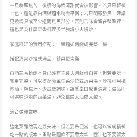
一旦蒜頭焦苦，後續的海鮮清甜就會被影響。若只是輕微
上色，還能靠白酒與麵水稍微平衡；若已明顯發黑，建議
更換鍋具或至少避開焦黑部分，否則苦味會留在整盤裡。
這也是為什麼蒜香料理多半強調小火慢炒。
家庭料理的實用搭配：一盤麵如何變成完整一餐
搭配清爽沙拉或湯品，餐桌更均衡
白酒蒜香蛤蜊本身已經有主食與海鮮蛋白質，但若要讓一
餐更完整，可以搭配簡單生菜沙拉或蔬菜湯。沙拉可用橄
欖油、檸檬汁、少量鹽調味，讓餐桌口感更清爽；湯品則
可選味道淡的蔬菜湯，避免整體太油或太鹹。
適合做便當嗎
這道菜雖然現吃最美味，但若要帶便當，也可以做成稍微
乾一點的版本。重點是麵條不要煮太軟，醬汁也不要留太