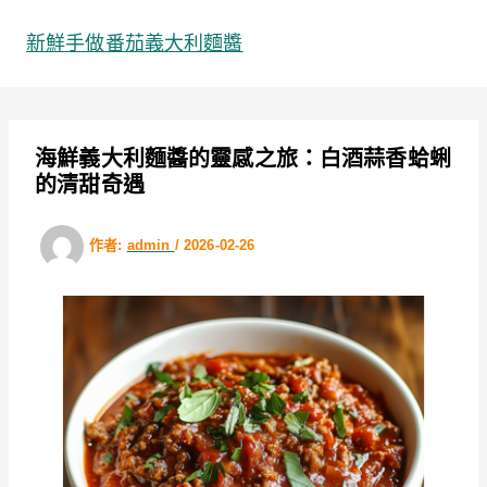
跳
至
新鮮手做番茄義大利麵醬
主
要
內
容
海鮮義大利麵醬的靈感之旅：白酒蒜香蛤蜊
的清甜奇遇
作者:
admin
/
2026-02-26