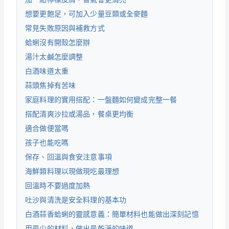
想要更飽足，可加入少量豆類或全麥麵
常見失敗原因與補救方式
蛤蜊沒有開殼怎麼辦
湯汁太鹹怎麼調整
白酒味道太重
蒜頭焦掉有苦味
家庭料理的實用搭配：一盤麵如何變成完整一餐
搭配清爽沙拉或湯品，餐桌更均衡
適合做便當嗎
孩子也能吃嗎
保存、回溫與食安注意事項
海鮮類料理以現做現吃最理想
回溫時不要過度加熱
吐沙與清洗是安全料理的基本功
白酒蒜香蛤蜊的靈感意義：簡單材料也能做出深刻記憶
用最少的材料，做出最乾淨的味道