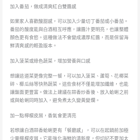
加入番茄，做成清爽紅白雙醬感
如果家人喜歡酸甜感，可以加入少量切丁番茄或小番茄。
番茄的酸度能與白酒相互呼應，讓醬汁更明亮，也讓整體
顏色更有食慾。這種做法不會變成濃厚紅醬，而是保留海
鮮清爽感的輕盈版本。
加入菠菜或綠色蔬菜，增加營養與口感
想讓這道菜更像完整一餐，可以加入菠菜、蘆筍、花椰菜
碎、櫛瓜絲等快熟蔬菜。這些食材不僅能增加纖維，也能
讓盤面更豐富。做法上建議在蒜香炒香後、放入蛤蜊之前
或與蛤蜊同時加入，避免煮太久變黃變爛。
加一點檸檬皮屑，香氣會更清亮
若想讓白酒蒜香蛤蜊更有「餐廳感」，可以在起鍋前加極
少量檸檬皮屑。它能強化海鮮的清新度，但切記不要加太