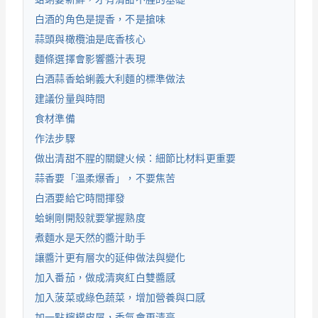
白酒的角色是提香，不是搶味
蒜頭與橄欖油是底香核心
麵條選擇會影響醬汁表現
白酒蒜香蛤蜊義大利麵的標準做法
建議份量與時間
食材準備
作法步驟
做出清甜不腥的關鍵火候：細節比材料更重要
蒜香要「溫柔爆香」，不要焦苦
白酒要給它時間揮發
蛤蜊剛開殼就要掌握熟度
煮麵水是天然的醬汁助手
讓醬汁更有層次的延伸做法與變化
加入番茄，做成清爽紅白雙醬感
加入菠菜或綠色蔬菜，增加營養與口感
加一點檸檬皮屑，香氣會更清亮