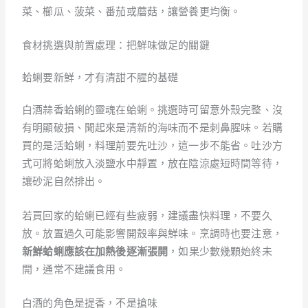
菜、櫛瓜、菠菜、番茄或蘑菇，讓營養更均衡。
食材挑選與前置處理：把鮮味做足的關鍵
蛤蜊要新鮮，才有清甜不腥的基礎
白酒蒜香蛤蜊的靈魂在蛤蜊。挑選時可留意外殼完整、沒
有明顯破損、聞起來是清新的海味而不是刺鼻腥味。若購
買的是活蛤蜊，料理前要先吐沙，這一步不能省。吐沙方
式可將蛤蜊放入淡鹽水中靜置，放在陰涼處短時間等待，
讓砂泥自然排出。
若買回家的蛤蜊已經有些疲弱，建議盡快料理，不要久
放。放置過久可能影響開殼率與鮮味。烹調時也要注意，
新鮮蛤蜊應該在加熱後逐漸張開
，如果少數幾顆始終未
開，通常不建議食用。
白酒的角色是提香，不是搶味