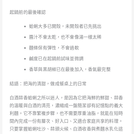
起鍋前的最後確認
蛤蜊大多已開殼，未開殼者已先挑出
醬汁不會太乾，也不會像湯一樣太稀
麵條保有彈性，不會過軟
鹹度已在起鍋前試味並微調
香草與黑胡椒已在最後加入，香氣最完整
結語：把海的清甜，做成餐桌上的日常
白酒蒜香蛤蜊之所以迷人，是因為它把海鮮的鮮甜、蒜香
的溫暖與白酒的清亮，濃縮成一盤簡潔卻有記憶點的義大
利麵。它不靠繁複步驟，也不需要厚重油脂，就能在短時
間內完成一份有層次、好入口、又適合家庭共享的料理。
只要掌握蛤蜊吐沙、蒜頭火候、白酒收香與煮麵水乳化這