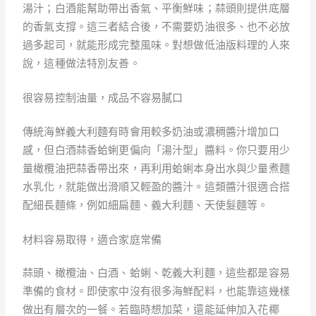
湯汁；白酒能幫助帶出香氣、平衡鮮味；蒜頭則提供底層
的香氣支撐。這三者結合後，不需要奶油很多、也不必放
過多起司，就能形成完整風味。對想做低油版料理的人來
說，這種做法特別友善。
很容易控制油量，成品不容易膩口
傳統海鮮義大利麵有時會用較多奶油或濃稠醬汁增加口
感，但白酒蒜香蛤蜊更偏向「湯汁型」醬料。你只要用少
量橄欖油把蒜香帶出來，再利用蛤蜊本身出水與少量煮麵
水乳化，就能做出滑順又輕盈的醬汁。這類醬汁很適合搭
配細長麵條，例如細扁麵、義大利麵、天使髮麵等。
材料容易取得，適合家庭常備
蒜頭、橄欖油、白酒、蛤蜊、乾義大利麵，這些都是容易
準備的食材。即使家中沒有很多海鮮配料，也能靠這幾樣
做出有層次的一餐。若臨時想加菜，還能延伸加入花椰