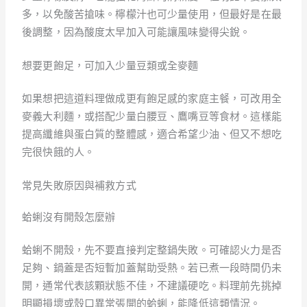
多，以免酸苦搶味。檸檬汁也可少量使用，但最好是在最
後調整，因為酸度太早加入可能讓風味變得尖銳。
想要更飽足，可加入少量豆類或全麥麵
如果想把這道料理做成更有飽足感的家庭主餐，可改用全
麥義大利麵，或搭配少量白腰豆、鷹嘴豆等食材。這樣能
提高纖維與蛋白質的整體感，適合希望少油、但又不想吃
完很快餓的人。
常見失敗原因與補救方式
蛤蜊沒有開殼怎麼辦
蛤蜊不開殼，先不要直接判定整鍋失敗。可確認火力是否
足夠、鍋蓋是否短暫加蓋幫助受熱。若已煮一段時間仍未
開，通常代表該顆狀態不佳，不建議硬吃。料理前先挑掉
明顯損壞或殼口異常張開的蛤蜊，能降低這類情況。