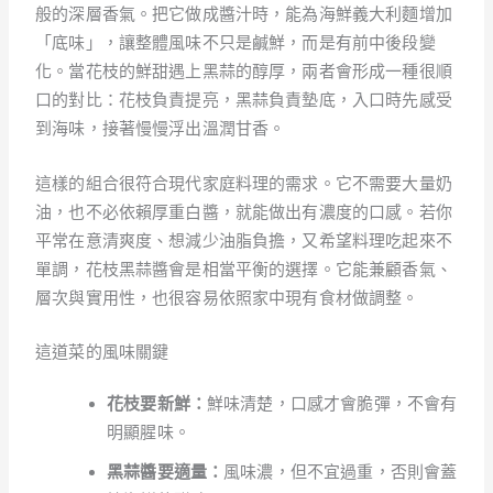
般的深層香氣。把它做成醬汁時，能為海鮮義大利麵增加
「底味」，讓整體風味不只是鹹鮮，而是有前中後段變
化。當花枝的鮮甜遇上黑蒜的醇厚，兩者會形成一種很順
口的對比：花枝負責提亮，黑蒜負責墊底，入口時先感受
到海味，接著慢慢浮出溫潤甘香。
這樣的組合很符合現代家庭料理的需求。它不需要大量奶
油，也不必依賴厚重白醬，就能做出有濃度的口感。若你
平常在意清爽度、想減少油脂負擔，又希望料理吃起來不
單調，花枝黑蒜醬會是相當平衡的選擇。它能兼顧香氣、
層次與實用性，也很容易依照家中現有食材做調整。
這道菜的風味關鍵
花枝要新鮮：
鮮味清楚，口感才會脆彈，不會有
明顯腥味。
黑蒜醬要適量：
風味濃，但不宜過重，否則會蓋