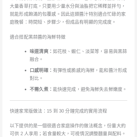
大量香草打底，只要用少量水分與油脂把它稀釋並拌勻，
就能形成飽滿的包覆感。因此這類醬汁特別適合忙碌的家
庭晚餐：時間短、步驟少，但成品有明顯的完成度。
適合搭配黑蒜醬的海鮮特徵
味道清爽：
如花枝、蝦仁、淡菜等，容易與黑蒜
融合。
口感明確：
有彈性或脆感的海鮮，能和醬汁形成
對比。
不需久煮：
能快速完成，避免海鮮失去鮮嫩度。
快速家常版做法：15 到 30 分鐘完成的實用流程
以下提供的是一個很適合家庭操作的做法概念，份量大約
可供 2 人享用；若食量較大，可視情況調整麵量與配料。