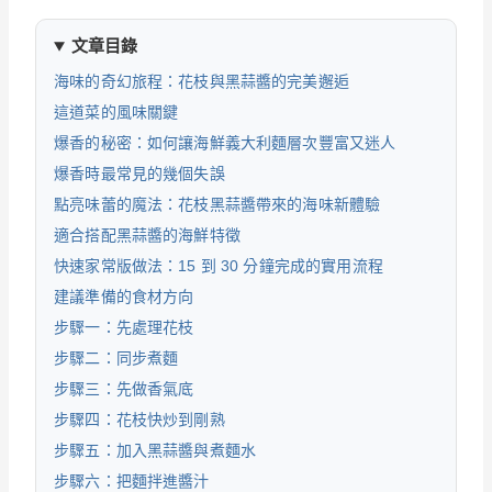
文章目錄
海味的奇幻旅程：花枝與黑蒜醬的完美邂逅
這道菜的風味關鍵
爆香的秘密：如何讓海鮮義大利麵層次豐富又迷人
爆香時最常見的幾個失誤
點亮味蕾的魔法：花枝黑蒜醬帶來的海味新體驗
適合搭配黑蒜醬的海鮮特徵
快速家常版做法：15 到 30 分鐘完成的實用流程
建議準備的食材方向
步驟一：先處理花枝
步驟二：同步煮麵
步驟三：先做香氣底
步驟四：花枝快炒到剛熟
步驟五：加入黑蒜醬與煮麵水
步驟六：把麵拌進醬汁