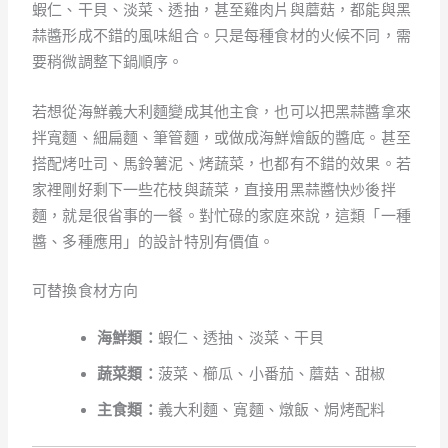
蝦仁、干貝、淡菜、透抽，甚至雞肉片與蘑菇，都能與黑
蒜醬形成不錯的風味組合。只是每種食材的火候不同，需
要稍微調整下鍋順序。
若想從海鮮義大利麵變成其他主食，也可以把黑蒜醬拿來
拌寬麵、細扁麵、筆管麵，或做成海鮮燴飯的醬底。甚至
搭配烤吐司、馬鈴薯泥、烤蔬菜，也都有不錯的效果。若
家裡剛好剩下一些花枝與蔬菜，直接用黑蒜醬快炒後拌
麵，就是很省事的一餐。對忙碌的家庭來說，這類「一種
醬、多種應用」的設計特別有價值。
可替換食材方向
海鮮類：
蝦仁、透抽、淡菜、干貝
蔬菜類：
菠菜、櫛瓜、小番茄、蘑菇、甜椒
主食類：
義大利麵、寬麵、燉飯、焗烤配料