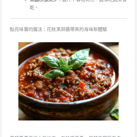
乾。
點亮味蕾的魔法：花枝黑蒜醬帶來的海味新體驗