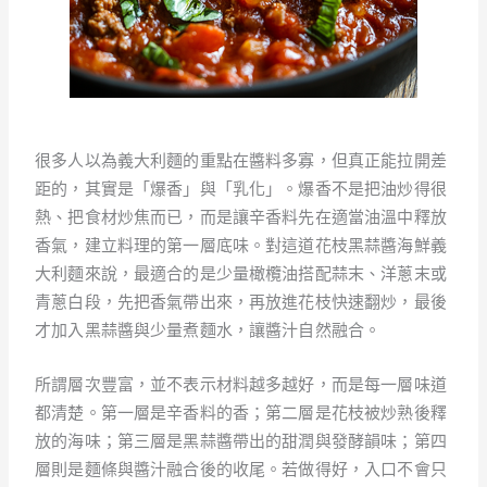
很多人以為義大利麵的重點在醬料多寡，但真正能拉開差
距的，其實是「爆香」與「乳化」。爆香不是把油炒得很
熱、把食材炒焦而已，而是讓辛香料先在適當油溫中釋放
香氣，建立料理的第一層底味。對這道花枝黑蒜醬海鮮義
大利麵來說，最適合的是少量橄欖油搭配蒜末、洋蔥末或
青蔥白段，先把香氣帶出來，再放進花枝快速翻炒，最後
才加入黑蒜醬與少量煮麵水，讓醬汁自然融合。
所謂層次豐富，並不表示材料越多越好，而是每一層味道
都清楚。第一層是辛香料的香；第二層是花枝被炒熟後釋
放的海味；第三層是黑蒜醬帶出的甜潤與發酵韻味；第四
層則是麵條與醬汁融合後的收尾。若做得好，入口不會只