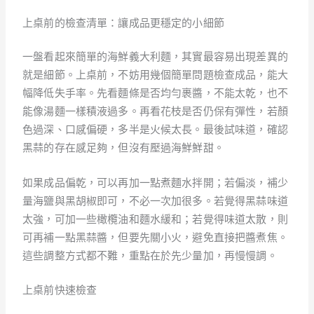
上桌前的檢查清單：讓成品更穩定的小細節
一盤看起來簡單的海鮮義大利麵，其實最容易出現差異的
就是細節。上桌前，不妨用幾個簡單問題檢查成品，能大
幅降低失手率。先看麵條是否均勻裹醬，不能太乾，也不
能像湯麵一樣積液過多。再看花枝是否仍保有彈性，若顏
色過深、口感偏硬，多半是火候太長。最後試味道，確認
黑蒜的存在感足夠，但沒有壓過海鮮鮮甜。
如果成品偏乾，可以再加一點煮麵水拌開；若偏淡，補少
量海鹽與黑胡椒即可，不必一次加很多。若覺得黑蒜味道
太強，可加一些橄欖油和麵水緩和；若覺得味道太散，則
可再補一點黑蒜醬，但要先關小火，避免直接把醬煮焦。
這些調整方式都不難，重點在於先少量加，再慢慢調。
上桌前快速檢查