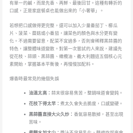
有單一的鹹，而是先香、再鮮、最後回甘。這種有轉折的
口感，正是家庭餐桌也能做出來的「小奢華」。
若想把口感做得更完整，還可以加入少量番茄丁、櫛瓜
片、菠菜、蘑菇或小番茄，讓菜色的顏色與水分更有變
化。不過需要留意，配菜不宜過多，否則會稀釋黑蒜醬的
特色，讓整體味道變散。對第一次嘗試的人來說，建議先
從花枝、蒜頭、黑蒜醬、橄欖油、義大利麵這五個核心元
素開始，掌握基本平衡後，再慢慢加配料。
爆香時最常見的幾個失誤
油溫太高：
蒜末很容易焦苦，整鍋味道會變鈍。
花枝下得太早：
煮太久會失去脆度，口感變硬。
黑蒜醬直接大火久炒：
香氣容易散掉，甚至出現
苦味。
煮麵水加太少：
醬汁不容易乳化，麵條吃起來會