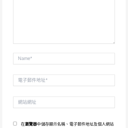
裡
輸
入
內
容...
Name*
電
子
郵
件
網
地
站
址
網
*
址
在
瀏覽器
中儲存顯示名稱、電子郵件地址及個人網站