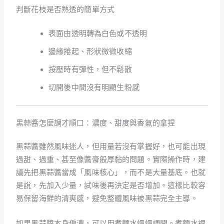
判斷花枝是否熟透的簡單方式
表面由透明轉為白色或不透明
邊緣捲起、形狀微微收縮
按壓時有彈性，但不鬆散
切開後中間沒有明顯生粉感
黑蒜醬怎麼調才順口：濃度、甜度與香氣的拿捏
黑蒜醬雖然風味迷人，但用量若沒有掌握好，也可能出現
過甜、過重、甚至像醬膏般厚黏的問題。實際操作時，建
議先把黑蒜醬當成「風味核心」，而不是大量基底。也就
是說，先加入少量，試味後再決定是否增加。這樣比較容
易保留海鮮的清爽感，避免整體風味被黑蒜完全主導。
如果黑蒜醬本身偏濃，可以用煮麵水慢慢調開。煮麵水裡