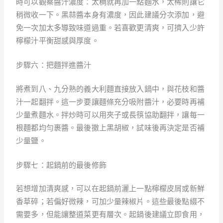
時可以觀察醬汁濃度：太稠就再加一點麵水，太稀則讓它
稍微收一下。黑蒜醬本身有濃度，因此建議分次添加，避
免一次加太多導致味道過重。若喜歡更清爽，可擠入少許
檸檬汁平衡甜感與厚度。
步驟六：把麵拌進醬汁
將煮到八、九分熟的義大利麵直接放入鍋中，與花枝和醬
汁一起翻拌。這一步要讓麵條充分吸附醬汁，必要時再補
少量煮麵水。拌炒時可以用夾子或長筷協助翻拌，讓每一
根麵都均勻裹醬。最後撒上黑胡椒，試味後再決定是否補
少量鹽。
步驟七：起鍋前的最後修飾
若想增加清爽感，可以在起鍋前灑上一點檸檬皮屑或新鮮
香草碎；若偏好微辣，可加少量辣椒片。這些最後點綴不
需要多，但能讓整道菜更有層次。起鍋後建議立即食用，