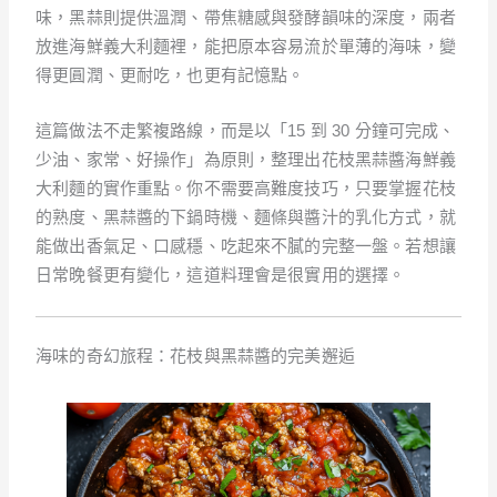
味，黑蒜則提供溫潤、帶焦糖感與發酵韻味的深度，兩者
放進海鮮義大利麵裡，能把原本容易流於單薄的海味，變
得更圓潤、更耐吃，也更有記憶點。
這篇做法不走繁複路線，而是以「15 到 30 分鐘可完成、
少油、家常、好操作」為原則，整理出花枝黑蒜醬海鮮義
大利麵的實作重點。你不需要高難度技巧，只要掌握花枝
的熟度、黑蒜醬的下鍋時機、麵條與醬汁的乳化方式，就
能做出香氣足、口感穩、吃起來不膩的完整一盤。若想讓
日常晚餐更有變化，這道料理會是很實用的選擇。
海味的奇幻旅程：花枝與黑蒜醬的完美邂逅