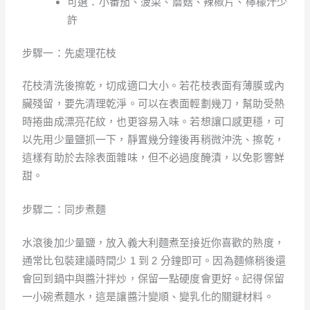
可選：小番茄、菠菜、蘑菇、辣椒片、檸檬汁少
許
步驟一：先處理花枝
花枝清洗後擦乾，切成適口大小。若花枝表面有薄膜或內
臟殘留，要先清理乾淨。可以在表面輕劃幾刀，幫助受熱
時捲曲成漂亮花紋，也更容易入味。若想讓口感更穩，可
以先用少量鹽抓一下，靜置幾分鐘後再稍微沖洗、擦乾，
這樣有助於去除表面雜味，但不必過度醃漬，以免影響鮮
甜。
步驟二：同步煮麵
水滾後加少量鹽，放入義大利麵煮至接近你喜歡的熟度，
通常比包裝建議時間少 1 到 2 分鐘即可。因為麵條稍後還
會回到鍋中與醬汁拌炒，保留一點硬度會更好。記得保留
一小碗煮麵水，這是讓醬汁變順、變乳化的關鍵材料。