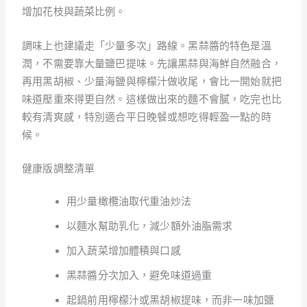
增加花枝與蔬菜比例。
調味上也建議走「少量多次」路線。黑蒜醬的特色是溫
潤，不需要靠大量鹽巴提味。先讓黑蒜與海鮮自然融合，
再用黑胡椒、少量海鹽與檸檬汁做收尾，會比一開始就把
味道壓重來得更自然。這樣做出來的麵不會膩，吃完也比
較有清爽感，特別適合平日晚餐或想吃得輕盈一點的時
候。
健康版調整清單
用少量橄欖油取代重油炒法
以麵水幫助乳化，減少額外油脂需求
加入蔬菜增加體積與口感
黑蒜醬分次加入，避免味道過重
起鍋前用檸檬汁或黑胡椒提味，而非一味加鹽