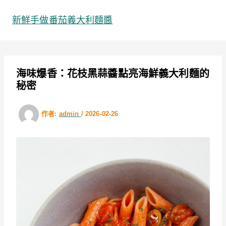
跳
至
新鮮手做番茄義大利麵醬
主
要
內
容
海味爆香：花枝黑蒜醬點亮海鮮義大利麵的
秘密
作者:
admin
/
2026-02-26