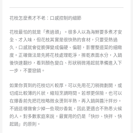
花枝怎麼煮才不老：口感控制的細節
花枝最怕的就是「煮過頭」。很多人以為海鮮要多煮才安
全、才入味，但花枝其實是很快熟的食材，只要受熱過
久，口感就會從脆彈變成偏硬、偏韌，影響整道菜的細緻
度。正確做法是先將花枝處理乾淨，擦乾表面水分，入鍋
後快速翻炒，看到顏色變白、形狀稍微捲起就準備進入下
一步，不要戀鍋。
如果你買到的花枝切片較厚，可以先用花刀稍微劃開，或
切成比較薄的片狀，縮短烹調時間。若想更保險，也可以
在爆香前先把花枝略微汆燙到半熟，再入鍋與醬汁拌炒。
不過這樣做會少掉一些現炒香氣，因此更適合不熟悉火候
的人。對多數家庭來說，最實用的仍是「快炒、快拌、快
起鍋」的原則。