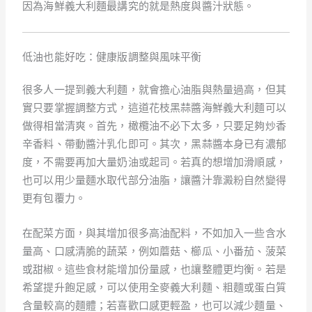
因為海鮮義大利麵最講究的就是熱度與醬汁狀態。
低油也能好吃：健康版調整與風味平衡
很多人一提到義大利麵，就會擔心油脂與熱量過高，但其
實只要掌握調整方式，這道花枝黑蒜醬海鮮義大利麵可以
做得相當清爽。首先，橄欖油不必下太多，只要足夠炒香
辛香料、帶動醬汁乳化即可。其次，黑蒜醬本身已有濃郁
度，不需要再加大量奶油或起司。若真的想增加滑順感，
也可以用少量麵水取代部分油脂，讓醬汁靠澱粉自然變得
更有包覆力。
在配菜方面，與其增加很多高油配料，不如加入一些含水
量高、口感清脆的蔬菜，例如蘑菇、櫛瓜、小番茄、菠菜
或甜椒。這些食材能增加份量感，也讓整體更均衡。若是
希望提升飽足感，可以使用全麥義大利麵、粗麵或蛋白質
含量較高的麵體；若喜歡口感更輕盈，也可以減少麵量、