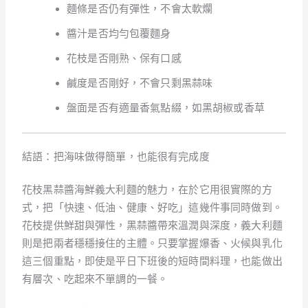
麵條是否仍有彈性，不會太軟爛
醬汁是否均勻包覆麵身
花枝是否剛熟、保有口感
鹹度是否剛好，不會只剩黑蒜味
盤面是否有適量香氣點綴，如黑胡椒或香草
結語：把海味做得簡單，也能很有完成度
花枝黑蒜醬海鮮義大利麵的魅力，在於它用很實際的方
式，把「快速、低油、健康、好吃」這幾件事同時做到。
花枝提供鮮甜與彈性，黑蒜醬帶來溫潤與深度，義大利麵
則是把兩者穩穩接住的主體。只要掌握爆香、火候與乳化
這三個重點，即使是平日下班後的短時間料理，也能做出
有層次、吃起來不單調的一餐。