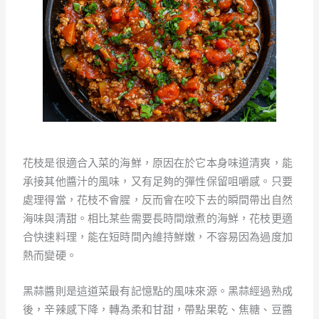
花枝是很適合入菜的海鮮，原因在於它本身味道清爽，能
承接其他醬汁的風味，又有足夠的彈性保留咀嚼感。只要
處理得當，花枝不會腥，反而會在咬下去的瞬間帶出自然
海味與清甜。相比某些需要長時間燉煮的海鮮，花枝更適
合快速料理，能在短時間內維持鮮嫩，不容易因為過度加
熱而變硬。
黑蒜醬則是這道菜最有記憶點的風味來源。黑蒜經過熟成
後，辛辣感下降，轉為柔和甘甜，帶點果乾、焦糖、豆醬