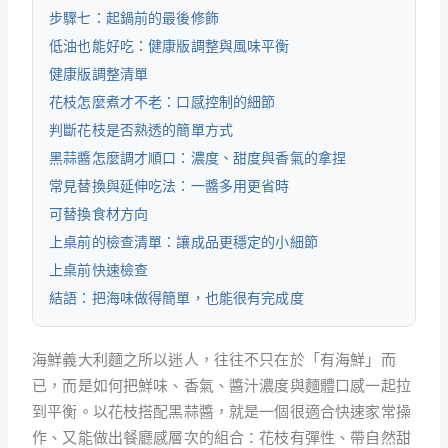
步驟七：起鍋前的最後修飾
低油也能好吃：健康版調整與風味平衡
健康版調整清單
花枝怎麼煮才不老：口感控制的細節
判斷花枝是否熟透的簡單方式
黑蒜醬怎麼調才順口：濃度、甜度與香氣的拿捏
常見替換與延伸吃法：一醬多用更省時
可替換食材方向
上桌前的檢查清單：讓成品更穩定的小細節
上桌前快速檢查
結語：把海味做得簡單，也能很有完成度
海鮮義大利麵之所以迷人，往往不只在於「有海鮮」而
已，而是如何把鮮味、香氣、醬汁濃度與麵體口感一起拉
到平衡。以花枝搭配黑蒜醬，就是一個很適合快速家常操
作、又能做出餐廳感層次的組合：花枝有彈性、帶自然甜