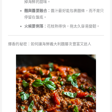
掉海鮮的甜味。
麵與醬要融合：
醬汁最好能包裹麵條，而不是只
停留在盤底。
火候要俐落：
花枝熟得快，拖太久容易變韌。
爆香的秘密：如何讓海鮮義大利麵層次豐富又迷人