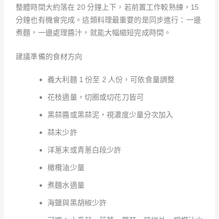
整體時間大約落在 20 分鐘上下，若前置工作較熟練，15
分鐘也有機會完成。這類料理最重要的是同步進行：一邊
煮麵，一邊處理醬汁，就能大幅縮短完成時間。
建議準備的食材方向
義大利麵 1 份至 2 人份，可依食量調整
花枝適量，切圈或切花刀皆可
黑蒜醬或黑蒜泥，視濃度少量分次加入
蒜末少許
洋蔥末或青蔥白段少許
橄欖油少量
煮麵水適量
海鹽與黑胡椒少許