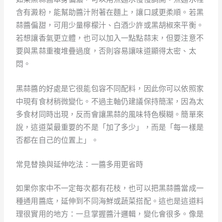
含有澱粉，能幫助醬汁附著在麵上，讓口感更柔順。若黑
蒜醬偏甜，可用少量檸檬汁、白酒少許或黑胡椒來平衡。
若想讓香氣更立體，也可以加入一點點蒜末，但要注意不
要與黑蒜重複堆疊過度，否則容易讓味道顯得太密、太
悶。
黑蒜醬的好處是它很能包容不同配料，因此你可以依照家
中現有食材稍微變化。不過主軸仍建議保持簡潔，因為太
多食材同時出現，反而會讓黑蒜的風味特色模糊。簡單來
說，這道菜最重要的不是「加了多少」，而是「每一樣是
否都在自己的位置上」。
常見替換與延伸吃法：一醬多用更省時
如果你家中不一定每次都有花枝，也可以把黑蒜醬當成一
種通用醬底，延伸到不同海鮮或蔬菜搭配。這也是這道料
理很實用的地方：一旦掌握醬汁邏輯，變化會很多。像是