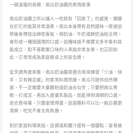
一碗溫暖的奇蹟：南瓜奶油醬的柔情故事
南瓜奶油醬之所以讓人一吃就有「回家了」的感覺，關鍵
在於它的氣質非常溫柔。南瓜本身帶有自然甜味，經過加
熱後會釋放出綿密香氣，與奶油、牛奶或鮮奶油結合時，
會形成一種很圓潤的口感。這種味道不需要太多辛香料就
能成立，對不喜歡重口味的人來說非常友善，也正因如
此，它常常成為家庭餐桌上的安全牌。
從烹調角度來看，南瓜奶油醬很適合用來練習「少油、快
手、又有飽足感」的家常料理思維。南瓜可提供自然稠
度，不一定需要大量麵粉或奶油去勾芡；只要把南瓜煮
軟、打成泥，再加入適量乳製品，就能得到滑順的口感。
這也意味著，只要處理得當，這道醬料可以比一般白醬更
清爽，吃完不會太有負擔。
對於家庭料理來說，這類溫和醬汁還有一個優點：容易被