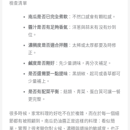
檢查清單
南瓜是否已完全煮軟
：不然口感會有顆粒感。
醬汁是否有足夠香氣
：洋蔥與蒜末有沒有炒到
位。
濃稠度是否適合拌麵
：太稀或太厚都要及時修
正。
鹹度是否剛好
：先少量調味，再分次補足。
是否還需要一點提味
：黑胡椒、起司或香草都可
少量補上。
是否有配菜平衡
：菇類、青菜、蛋白質可讓一餐
更完整。
很多時候，家常料理的好吃不在於複雜，而在於每一個細
節都有被照顧到。南瓜奶油醬正是這樣的料理：看似簡
單，實際上很考驗你對火候、濃稠與調味的敏感度。也正