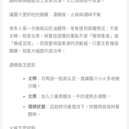
麵時每條麵都沾上金黃色澤，入口滑順卻不厚重。
讓醬汁更好吃的關鍵：濃稠度、火候與調味平衡
很多人第一次做南瓜奶油醬時，常會遇到兩種情況：不是
太稀，就是太厚。其實這道醬的重點不是「做得像湯」或
「做成泥球」，而是要保留柔滑的流動感。只要注意幾個
關鍵，就能大幅提升成功率。
濃稠度怎麼抓
太稀
：可再加一點南瓜泥，或讓醬汁小火多收幾
分鐘。
太厚
：加入少量煮麵水、牛奶或熱水調整。
理想狀態
：舀起時可緩慢流下，拌麵時容易附著
麵條。
火候怎麼控制