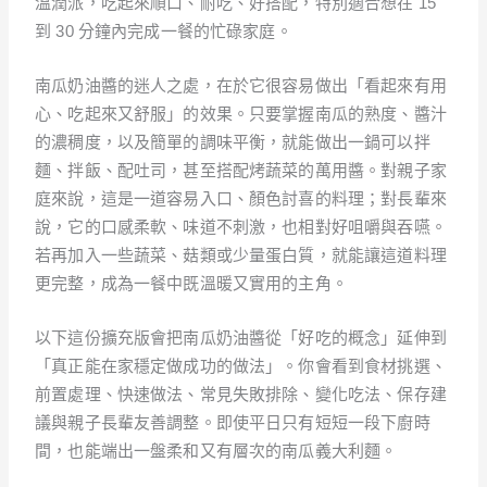
溫潤派，吃起來順口、耐吃、好搭配，特別適合想在 15
到 30 分鐘內完成一餐的忙碌家庭。
南瓜奶油醬的迷人之處，在於它很容易做出「看起來有用
心、吃起來又舒服」的效果。只要掌握南瓜的熟度、醬汁
的濃稠度，以及簡單的調味平衡，就能做出一鍋可以拌
麵、拌飯、配吐司，甚至搭配烤蔬菜的萬用醬。對親子家
庭來說，這是一道容易入口、顏色討喜的料理；對長輩來
說，它的口感柔軟、味道不刺激，也相對好咀嚼與吞嚥。
若再加入一些蔬菜、菇類或少量蛋白質，就能讓這道料理
更完整，成為一餐中既溫暖又實用的主角。
以下這份擴充版會把南瓜奶油醬從「好吃的概念」延伸到
「真正能在家穩定做成功的做法」。你會看到食材挑選、
前置處理、快速做法、常見失敗排除、變化吃法、保存建
議與親子長輩友善調整。即使平日只有短短一段下廚時
間，也能端出一盤柔和又有層次的南瓜義大利麵。