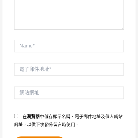
內
容...
Name*
電
子
郵
件
網
地
站
址
網
*
址
在
瀏覽器
中儲存顯示名稱、電子郵件地址及個人網站
網址，以供下次發佈留言時使用。