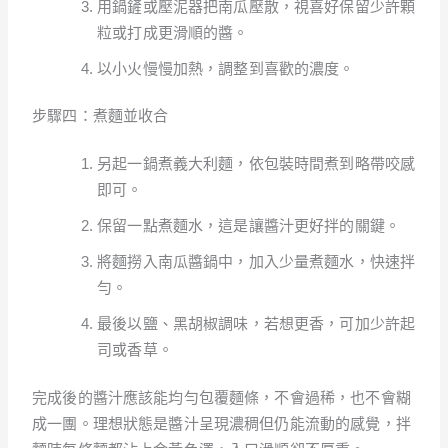
用鍋鏟或壓泥器把南瓜壓散，視喜好保留少許顆
粒或打成更滑順的醬。
以小火慢慢加熱，調整到喜歡的濃度。
步驟四：煮麵並收合
另起一鍋煮義大利麵，依包裝時間煮到略帶咬感
即可。
保留一點煮麵水，這是讓醬汁更好拌的關鍵。
將麵撈入南瓜醬鍋中，加入少量煮麵水，快速拌
勻。
最後以鹽、黑胡椒調味，若想更香，可加少許起
司或香草。
完成後的醬汁應該能均勻包覆麵條，不會過稀，也不會糊
成一團。理想狀態是醬汁呈現濃稠但仍能流動的感覺，拌