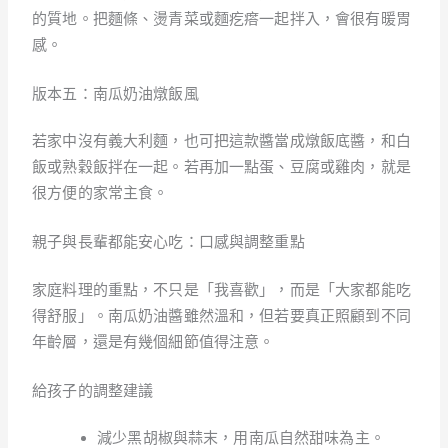
的質地。把麵條、燙青菜或麵疙瘩一起拌入，會很有暖胃
感。
版本五：南瓜奶油燉飯風
若家中沒有義大利麵，也可把這款醬當成燉飯底醬，和白
飯或熟穀飯拌在一起。若再加一點蛋、豆腐或雞肉，就是
很方便的家常主食。
親子與長輩都能安心吃：口感與調整重點
家庭料理的重點，不只是「我喜歡」，而是「大家都能吃
得舒服」。南瓜奶油醬雖然溫和，但若要真正照顧到不同
年齡層，還是有幾個細節值得注意。
給孩子的調整建議
減少黑胡椒與蒜末，用南瓜自然甜味為主。