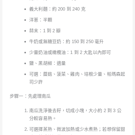
義大利麵：約 200 到 240 克
洋蔥：半顆
蒜末：1 到 2 瓣
牛奶或無糖豆奶：約 150 到 250 毫升
少量奶油或橄欖油：1 到 2 大匙以內即可
鹽、黑胡椒：適量
可選：蘑菇、菠菜、雞肉、培根少量、帕瑪森起
司少許
步驟一：先處理南瓜
南瓜洗淨後去籽，切成小塊，大小約 2 到 3 公
分較容易熟。
可選擇蒸熟、微波加熱或少水煮熟；若想保留甜