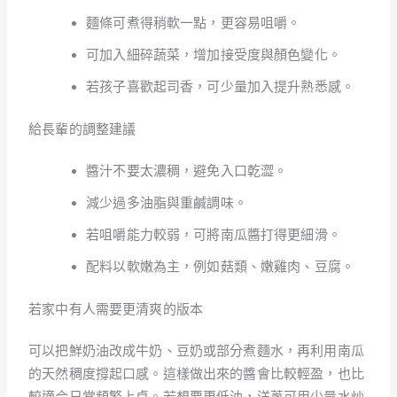
麵條可煮得稍軟一點，更容易咀嚼。
可加入細碎蔬菜，增加接受度與顏色變化。
若孩子喜歡起司香，可少量加入提升熟悉感。
給長輩的調整建議
醬汁不要太濃稠，避免入口乾澀。
減少過多油脂與重鹹調味。
若咀嚼能力較弱，可將南瓜醬打得更細滑。
配料以軟嫩為主，例如菇類、嫩雞肉、豆腐。
若家中有人需要更清爽的版本
可以把鮮奶油改成牛奶、豆奶或部分煮麵水，再利用南瓜
的天然稠度撐起口感。這樣做出來的醬會比較輕盈，也比
較適合日常頻繁上桌。若想要更低油，洋蔥可用少量水炒