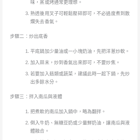
味，蒸或烤通常更理想。
熟透後用叉子可輕鬆壓碎即可，不必過度煮到散
爛失去香氣。
步驟二：炒出底香
平底鍋加少量油或一小塊奶油，先把洋蔥炒軟。
加入蒜末，炒到香氣出來即可，不要炒焦。
若要加入菇類或蔬菜，建議此時一起下鍋，先炒
出多餘水分。
步驟三：拌入南瓜與液體
把煮軟的南瓜加入鍋中，略為翻拌。
倒入牛奶、無糖豆奶或少量鮮奶油，讓南瓜與液
體融合。