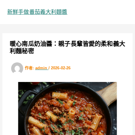
跳
至
新鮮手做番茄義大利麵醬
主
要
內
容
暖心南瓜奶油醬：親子長輩皆愛的柔和義大
利麵秘密
作者:
admin
/
2026-02-26