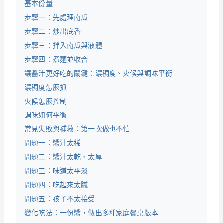
基本份量
步驟一：先處理南瓜
步驟二：炒出底香
步驟三：拌入南瓜與液體
步驟四：煮麵並收合
讓醬汁更好吃的關鍵：濃稠度、火候與調味平衡
濃稠度怎麼抓
火候怎麼控制
調味如何平衡
常見失敗與補救：第一次做也不怕
問題一：醬汁太稀
問題二：醬汁太乾、太厚
問題三：味道太平淡
問題四：吃起來太膩
問題五：孩子不太接受
變化吃法：一份醬，做出多種家庭餐桌版本