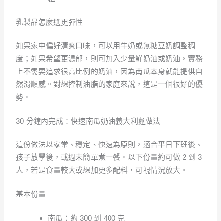
乳製品怎麼選更彈性
如果家中偏好清爽口味，可以用牛奶或無糖豆奶調整稠
度；如果希望更濃郁，則可加入少量鮮奶油或奶油。實務
上不需要追求很高比例的奶油，因為南瓜本身就能提供自
然滑順感。對想控制油脂的家庭來說，這是一個很好的優
勢。
30 分鐘內完成：快速南瓜奶油義大利麵做法
這份做法以家常、穩定、快速為原則，適合平日下班後、
孩子放學後，或週末簡單煮一餐。以下份量約可做 2 到 3
人，若是食量較大或想加更多配料，可視情況放大。
基本份量
南瓜：約 300 到 400 克