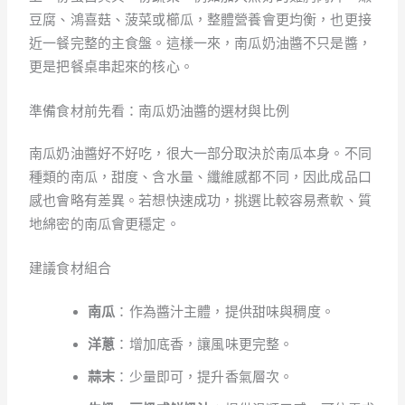
豆腐、鴻喜菇、菠菜或櫛瓜，整體營養會更均衡，也更接
近一餐完整的主食盤。這樣一來，南瓜奶油醬不只是醬，
更是把餐桌串起來的核心。
準備食材前先看：南瓜奶油醬的選材與比例
南瓜奶油醬好不好吃，很大一部分取決於南瓜本身。不同
種類的南瓜，甜度、含水量、纖維感都不同，因此成品口
感也會略有差異。若想快速成功，挑選比較容易煮軟、質
地綿密的南瓜會更穩定。
建議食材組合
南瓜
：作為醬汁主體，提供甜味與稠度。
洋蔥
：增加底香，讓風味更完整。
蒜末
：少量即可，提升香氣層次。