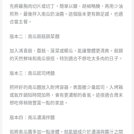
先將雞胸肉切片或切丁，簡單以鹽、胡椒略醃，再用少油
煎熟，最後拌入南瓜奶油醬。這個版本更有飽足感，也適
合當主餐。
版本二：南瓜菇菇蔬菜麵
加入鴻喜菇、蘑菇、菠菜或櫛瓜，能讓整體更清爽。菇類
的天然鮮味和南瓜很搭，特別適合不想吃太多肉的日子。
版本三：南瓜起司烤麵
把拌好的南瓜麵放入耐烤容器，表面撒少量起司，入烤箱
或氣炸鍋短時間加熱，會有更濃郁的香氣。這很適合周末
想吃得稍微豐富一點的家庭。
版本四：南瓜濃湯拌麵
若將南瓜醬多加一點液體，就能變成介於濃湯與醬汁之間