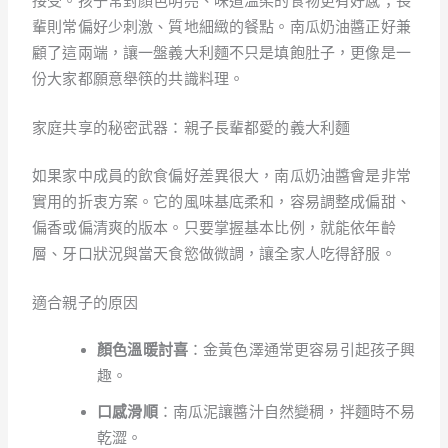
接受。孩子常對顏色明亮、味道溫柔的食物更有好感；長
輩則常偏好少刺激、質地細緻的餐點。南瓜奶油醬正好兼
顧了這兩端，讓一盤義大利麵不只是填飽肚子，更像是一
份大家都願意舉筷的共識料理。
家庭共享的秘密武器：親子長輩都愛的義大利麵
如果家中成員的飲食偏好差異很大，南瓜奶油醬會是非常
實用的折衷方案。它的風味基底柔和，容易調整成偏甜、
偏香或偏清爽的版本。只要掌握基本比例，就能依年齡
層、牙口狀況與當天食慾做微調，讓全家人吃得舒服。
適合親子的原因
顏色溫暖討喜
：金黃色澤通常更容易引起孩子興
趣。
口感滑順
：南瓜泥讓醬汁自然變稠，拌麵時不易
乾澀。