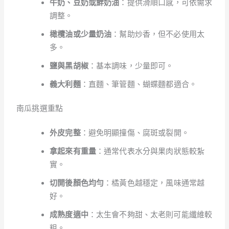
牛奶、豆奶或鮮奶油
：提供滑順口感，可依需求
調整。
橄欖油或少量奶油
：幫助炒香，但不必使用太
多。
鹽與黑胡椒
：基本調味，少量即可。
義大利麵
：直麵、筆管麵、蝴蝶麵都適合。
南瓜挑選重點
外皮完整
：避免明顯撞傷、腐斑或裂開。
拿起來有重量
：通常代表水分與果肉狀態較紮
實。
切開後顏色均勻
：橘黃色越穩定，風味通常越
好。
成熟度適中
：太生會不夠甜、太老則可能纖維較
粗。