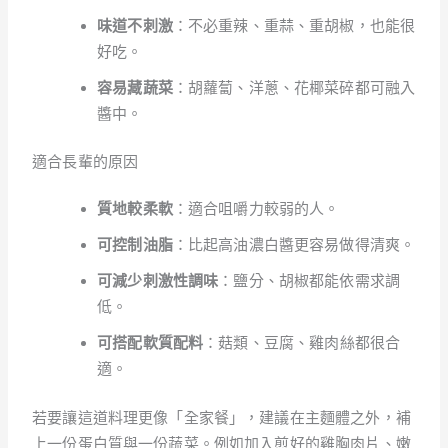
味道不刺激
：不必重辣、重蒜、重胡椒，也能很
好吃。
容易藏蔬菜
：胡蘿蔔、洋蔥、花椰菜碎都可融入
醬中。
適合長輩的原因
質地較柔軟
：適合咀嚼力較弱的人。
可控制油脂
：比起高油濃白醬更容易做得清爽。
可減少刺激性調味
：鹽分、胡椒都能依需求調
低。
可搭配軟質配料
：菇類、豆腐、雞肉絲都很合
適。
若要讓這道料理更像「全家餐」，建議在主麵體之外，補
上一份蛋白質與一份蔬菜。例如加入煎好的雞胸肉片、嫩