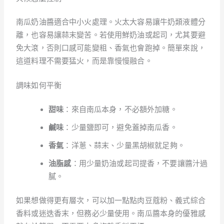
南瓜奶油醬適合中小火處理。火太大容易讓牛奶類液體分
離，也容易讓蒜末變苦。若使用鮮奶油或起司，尤其要避
免大滾，否則口感可能變粗、香氣也會跑掉。簡單來說，
這道料理不需要猛火，而是靠慢慢融合。
調味如何平衡
甜味
：來自南瓜本身，不必額外加糖。
鹹味
：少量鹽即可，避免蓋掉南瓜香。
香氣
：洋蔥、蒜末、少量黑胡椒就足夠。
油脂感
：用少量奶油或起司提香，不要讓醬汁過
膩。
如果想做得更有層次，可以加一點點肉豆蔻粉、義式綜合
香料或迷迭香末，但務必少量使用。南瓜醬本身的優雅感