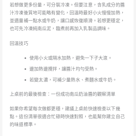
若想做更多份量，可分裝冷凍。但要注意，含乳成分的醬
汁冷凍後質地可能略有變化，回溫時最好小火慢慢加熱，
並適量補一點水或牛奶，讓口感恢復順滑。若想更穩定，
也可先冷凍純南瓜泥，臨煮前再加入乳製品調味。
回溫技巧
使用小火或隔水加熱，避免一下子大滾。
邊加熱邊攪拌，讓醬汁均勻受熱。
若變太濃，可補少量熱水、煮麵水或牛奶。
上桌前的最後檢查：一份成功南瓜奶油醬的觀察清單
如果你希望每次做都更穩，建議上桌前快速檢查以下幾
點。這份清單很適合忙碌時快速對照，也能幫你建立自己
的味道標準。