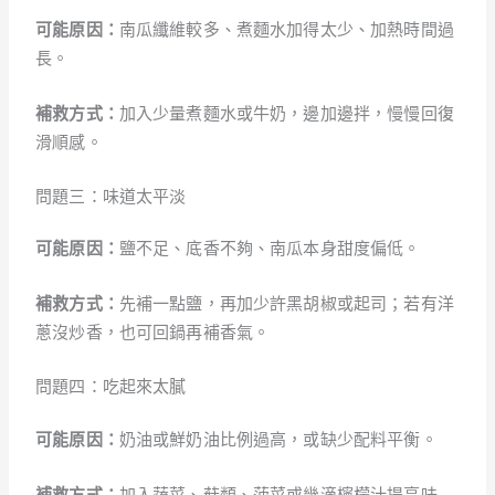
可能原因：
南瓜纖維較多、煮麵水加得太少、加熱時間過
長。
補救方式：
加入少量煮麵水或牛奶，邊加邊拌，慢慢回復
滑順感。
問題三：味道太平淡
可能原因：
鹽不足、底香不夠、南瓜本身甜度偏低。
補救方式：
先補一點鹽，再加少許黑胡椒或起司；若有洋
蔥沒炒香，也可回鍋再補香氣。
問題四：吃起來太膩
可能原因：
奶油或鮮奶油比例過高，或缺少配料平衡。
補救方式：
加入蔬菜、菇類、菠菜或幾滴檸檬汁提亮味