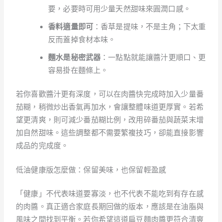
要，必要時可用少量天然甜味來圓潤口感。
香料適量即可
：香草是提味，不是主角；下太重
反而蓋掉食材本味。
麵水是秘密武器
：一點點就能讓醬汁更順口、更
容易掛在麵條上。
若你喜歡醬汁更有深度，可以在肉醬快完成時加入少量番
茄糊，稍微炒出香氣再加水，會讓整體味道更厚實。若希
望更清爽，則可減少番茄糊比例，改用碎番茄與蔬菜末增
加自然甜味。這些調整都不需要繁複技巧，卻能直接影響
成品的完成度。
低油健康版怎麼做：保留美味，也保留輕盈感
「健康」不代表味道要寡淡，也不代表不能吃到有存在感
的肉醬。真正適合家庭長期回做的版本，應該是在油脂與
風味之間找到平衡。若你希望這道扁豆麵肉醬更符合清爽