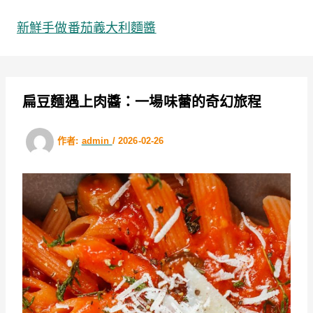
跳
至
新鮮手做番茄義大利麵醬
主
要
內
容
扁豆麵遇上肉醬：一場味蕾的奇幻旅程
作者:
admin
/
2026-02-26