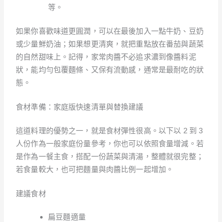
等。
如果你喜歡味道更圓潤，可以在最後加入一點牛奶、豆奶
或少量鮮奶油；如果想更清爽，就把重點放在番茄與蔬菜
的自然甜味上。記得，家常肉醬不必追求濃到像醬料泥
狀，能均勻包覆麵條、又保有流動感，通常是最耐吃的狀
態。
食材準備：家庭版快速清單與替換建議
這道料理的優勢之一，就是食材彈性很高。以下以 2 到 3
人份作為一般家庭份量參考，你也可以依照食量增減。若
是作為一餐主食，搭配一份蔬菜與清湯，整體就很完整；
若食量較大，也可把麵量與肉醬比例一起增加。
建議食材
扁豆麵適量