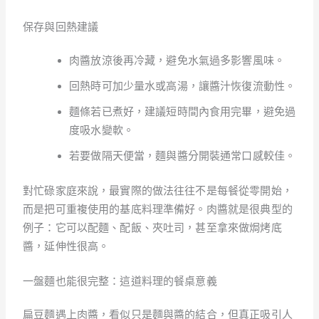
保存與回熱建議
肉醬放涼後再冷藏，避免水氣過多影響風味。
回熱時可加少量水或高湯，讓醬汁恢復流動性。
麵條若已煮好，建議短時間內食用完畢，避免過
度吸水變軟。
若要做隔天便當，麵與醬分開裝通常口感較佳。
對忙碌家庭來說，最實際的做法往往不是每餐從零開始，
而是把可重複使用的基底料理準備好。肉醬就是很典型的
例子：它可以配麵、配飯、夾吐司，甚至拿來做焗烤底
醬，延伸性很高。
一盤麵也能很完整：這道料理的餐桌意義
扁豆麵遇上肉醬，看似只是麵與醬的結合，但真正吸引人