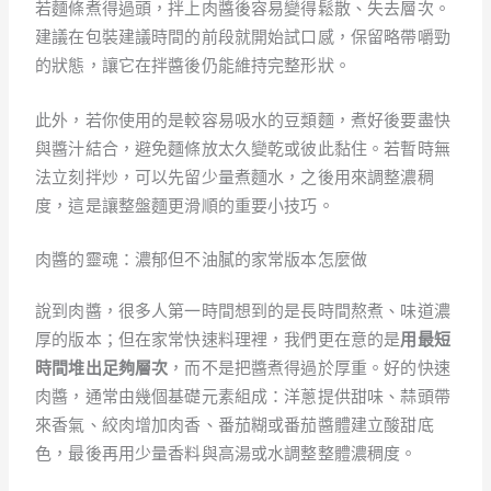
若麵條煮得過頭，拌上肉醬後容易變得鬆散、失去層次。
建議在包裝建議時間的前段就開始試口感，保留略帶嚼勁
的狀態，讓它在拌醬後仍能維持完整形狀。
此外，若你使用的是較容易吸水的豆類麵，煮好後要盡快
與醬汁結合，避免麵條放太久變乾或彼此黏住。若暫時無
法立刻拌炒，可以先留少量煮麵水，之後用來調整濃稠
度，這是讓整盤麵更滑順的重要小技巧。
肉醬的靈魂：濃郁但不油膩的家常版本怎麼做
說到肉醬，很多人第一時間想到的是長時間熬煮、味道濃
厚的版本；但在家常快速料理裡，我們更在意的是
用最短
時間堆出足夠層次
，而不是把醬煮得過於厚重。好的快速
肉醬，通常由幾個基礎元素組成：洋蔥提供甜味、蒜頭帶
來香氣、絞肉增加肉香、番茄糊或番茄醬體建立酸甜底
色，最後再用少量香料與高湯或水調整整體濃稠度。