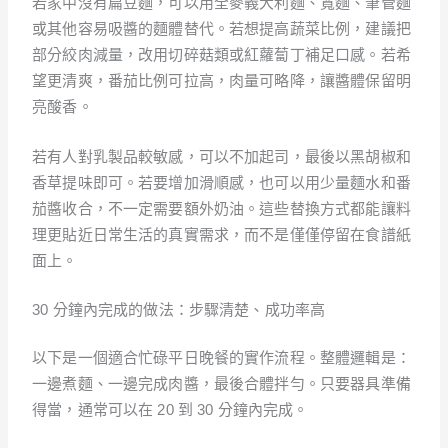
若家中沒有扁豆麵，可以用全麥義大利麵、寬麵、筆管麵
或其他容易吸醬的麵體替代。若想提高蔬菜比例，建議把
部分絞肉減量，改用切碎菇類或紅蘿蔔丁補足口感。若希
望更清爽，番茄比例可拉高，肉量可略降，讓醬體保留明
亮酸香。
若有人對乳製品較敏感，可以不加起司，最後以黑胡椒和
香草提味即可。若要增加滑順感，也可以用少量麵水和番
茄醬收合，不一定需要額外奶油。這些替換方式都能讓料
理更貼近日常生活的真實需求，而不是僅僅停留在食譜紙
面上。
30 分鐘內完成的做法：步驟清楚、成功率高
以下是一個適合忙碌平日晚餐的實作流程。整體邏輯是：
一邊煮麵、一邊完成肉醬，最後合體拌勻。只要器具準備
得當，通常可以在 20 到 30 分鐘內完成。