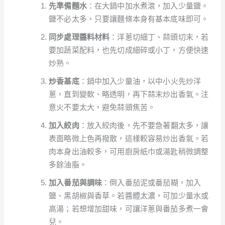
先準備麵水
：在大鍋中加水煮滾，加入少量鹽。
鹽不必太多，只要讓麵條本身有基本底味即可。
同步處理醬料材料
：洋蔥切細丁、蒜頭切末，若
要加蔬菜配料，也先切成細碎或小丁，方便快速
炒熟。
炒香基底
：鍋中加入少量油，以中小火先炒洋
蔥，直到變軟、略透明，再下蒜末炒出香氣。注
意火不要太大，避免蒜頭焦苦。
加入絞肉
：放入絞肉後，先不要急著翻太多，讓
表面略微上色再撥散，這樣較容易炒出香氣。若
肉本身出油較多，可用廚房紙巾或湯匙稍微調整
多餘油脂。
加入番茄與調味
：倒入番茄泥或番茄糊，加入
鹽、黑胡椒與香草。若醬體太濃，可加少量水或
高湯；若想增加甜味，可讓洋蔥與番茄多煮一會
兒。