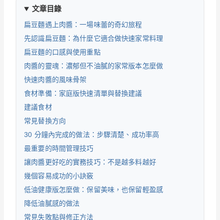
文章目錄
扁豆麵遇上肉醬：一場味蕾的奇幻旅程
先認識扁豆麵：為什麼它適合做快速家常料理
扁豆麵的口感與使用重點
肉醬的靈魂：濃郁但不油膩的家常版本怎麼做
快速肉醬的風味骨架
食材準備：家庭版快速清單與替換建議
建議食材
常見替換方向
30 分鐘內完成的做法：步驟清楚、成功率高
最重要的時間管理技巧
讓肉醬更好吃的實務技巧：不是越多料越好
幾個容易成功的小訣竅
低油健康版怎麼做：保留美味，也保留輕盈感
降低油膩感的做法
常見失敗點與修正方法