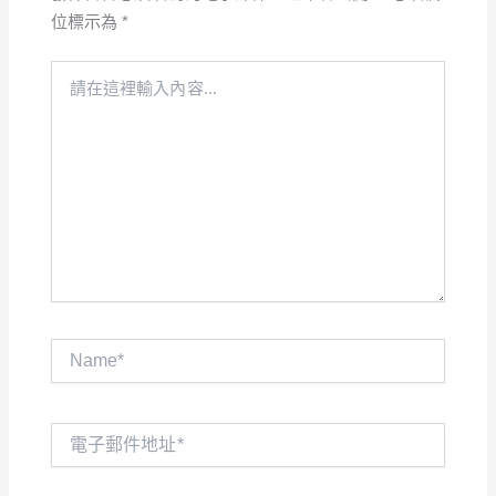
位標示為
*
請
在
這
裡
輸
入
內
容...
Name*
電
子
郵