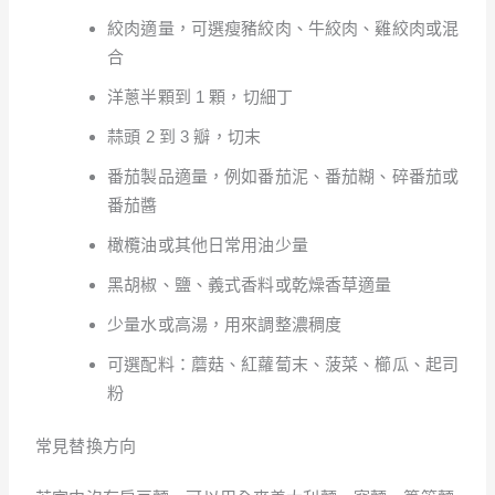
絞肉適量，可選瘦豬絞肉、牛絞肉、雞絞肉或混
合
洋蔥半顆到 1 顆，切細丁
蒜頭 2 到 3 瓣，切末
番茄製品適量，例如番茄泥、番茄糊、碎番茄或
番茄醬
橄欖油或其他日常用油少量
黑胡椒、鹽、義式香料或乾燥香草適量
少量水或高湯，用來調整濃稠度
可選配料：蘑菇、紅蘿蔔末、菠菜、櫛瓜、起司
粉
常見替換方向