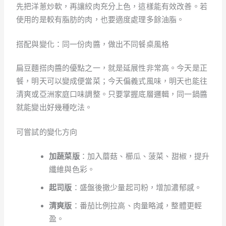
先把洋蔥炒軟，再讓絞肉充分上色，這樣能有效改善。若
使用的是較有脂肪的肉，也要適度處理多餘油脂。
搭配與變化：同一份肉醬，做出不同餐桌風格
扁豆麵搭肉醬的優點之一，就是延展性非常高。今天是正
餐，明天可以變成便當菜；今天偏義式風味，明天也能往
清爽或亞洲家庭口味調整。只要掌握底層邏輯，同一鍋醬
就能變出好幾種吃法。
可嘗試的變化方向
加蔬菜版
：加入蘑菇、櫛瓜、菠菜、甜椒，提升
纖維與色彩。
起司版
：盛盤後撒少量起司粉，增加濃郁感。
清爽版
：番茄比例拉高、肉量略減，整體更輕
盈。