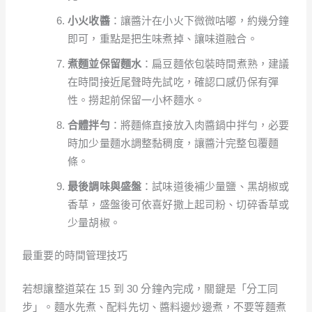
小火收醬
：讓醬汁在小火下微微咕嘟，約幾分鐘
即可，重點是把生味煮掉、讓味道融合。
煮麵並保留麵水
：扁豆麵依包裝時間煮熟，建議
在時間接近尾聲時先試吃，確認口感仍保有彈
性。撈起前保留一小杯麵水。
合體拌勻
：將麵條直接放入肉醬鍋中拌勻，必要
時加少量麵水調整黏稠度，讓醬汁完整包覆麵
條。
最後調味與盛盤
：試味道後補少量鹽、黑胡椒或
香草，盛盤後可依喜好撒上起司粉、切碎香草或
少量胡椒。
最重要的時間管理技巧
若想讓整道菜在 15 到 30 分鐘內完成，關鍵是「分工同
步」。麵水先煮、配料先切、醬料邊炒邊煮，不要等麵煮