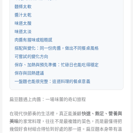
麵條太軟
醬汁太乾
味道太酸
味道太淡
肉醬有腥味或粗糙感
搭配與變化：同一份肉醬，做出不同餐桌風格
可嘗試的變化方向
保存、加熱與預先準備：忙碌日也能吃得穩定
保存與回熱建議
一盤麵也能很完整：這道料理的餐桌意義
扁豆麵遇上肉醬：一場味蕾的奇幻旅程
在現代快節奏的生活裡，真正能兼顧
快速、飽足、營養與
美味
的家常料理，往往不是最複雜的菜色，而是最懂得把
幾個好食材組合得恰到好處的那一道。扁豆麵本身帶有溫