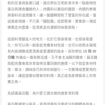
和的豆香與紮實口感，適合想在日常飲食中多一點植物性
蛋白與膳食纖維的人；肉醬則以番茄的酸甜、肉類的鮮香
與香料的溫潤層次，讓一盤麵瞬間有了豐富的存在感。當
這兩者相遇，不只是「麵配醬」這麼簡單，更像是一場從
樸實走向豐盛、從清爽走向濃郁的味覺旅程。
這道料理最迷人的地方，在於它很容易做、也很容易變
化。你可以用一般家庭常備食材完成，也可以依照冰箱現
有內容調整成更清爽或更濃郁的版本。若你想在
15 到 30
分鐘
內端出一盤有飽足感、又不會太油膩的麵食，扁豆麵
搭配肉醬會是非常值得反覆回做的選擇。以下就從食材特
性、做法、調味技巧到保存與變化，一次整理成更實用的
版本，讓這道看似簡單的料理，真正成為家裡餐桌上的常
備主角。
先認識扁豆麵：為什麼它適合做快速家常料理
扁豆麵通常以扁平、寬面或帶有豆類成分的麵體為特色，