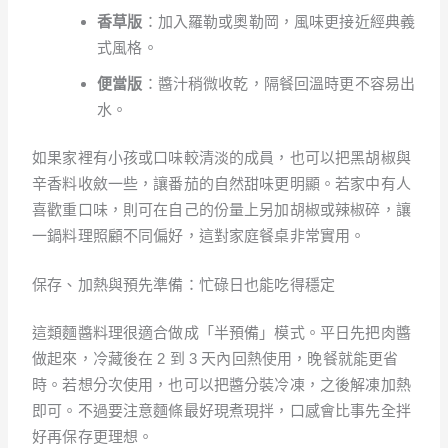
香草版
：加入羅勒或奧勒岡，風味更接近經典義
式風格。
便當版
：醬汁稍微收乾，隔餐回溫時更不容易出
水。
如果家裡有小孩或口味較清淡的成員，也可以把黑胡椒與
辛香料收斂一些，讓番茄的自然甜味更明顯。若家中有人
喜歡重口味，則可在自己的份量上另加胡椒或辣椒碎，讓
一鍋料理照顧不同偏好，這對家庭餐桌非常實用。
保存、加熱與預先準備：忙碌日也能吃得穩定
這類麵醬料理很適合做成「半預備」模式。平日先把肉醬
做起來，冷藏後在 2 到 3 天內回熱使用，晚餐就能更省
時。若想分次使用，也可以把醬分裝冷凍，之後解凍加熱
即可。不過要注意麵條最好現煮現拌，口感會比事先全拌
好再保存更理想。