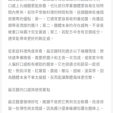
口感上比細麵更能掛醬，也比部分厚重麵體更容易在短時
間內煮熟。若你平常做料理的時間有限，這類麵條有幾個
很實際的優點：第一，它通常更容易吸附番茄醬、肉醬這
類帶濕潤度的醬汁；第二，麵體本身的存在感夠，不容易
被重口味醬汁完全蓋過；第三，若配方中含有豆類成分，
通常能帶來更好的飽足感。
從家庭料理角度來看，扁豆麵特別適合以下幾種情境：想
快速準備晚餐、需要把醬汁和主食一次完成、或是家中有
人偏好口感較有嚼勁的麵食。它也很適合和蔬菜一起搭
配，例如洋蔥、紅蘿蔔、蘑菇、櫛瓜、甜椒、菠菜等，因
為麵體本身不會太搶戲，反而能讓整體風味更完整。
扁豆麵的口感與使用重點
扁豆麵要做得好吃，關鍵不是把它煮到完全軟爛，而是保
留一些彈性與支撐感。因為醬汁還會繼續包覆在麵條上，