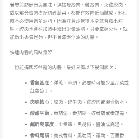
若想兼顧健康與風味，選擇瘦絞肉、雞絞肉、火雞絞肉，
或以部分絞肉搭配切碎蔬菜，都能有效降低油膩感。料理
時不必使用過多油脂，因為洋蔥炒軟後本身就會釋出甜
味，絞肉也會在加熱中釋出少量油脂。只要掌握火候，就
能做出香氣足夠、但不會滿盤浮油的肉醬。
快速肉醬的風味骨架
一份能撐起整盤麵的肉醬，最好具備以下幾個層次：
香氣基底
：洋蔥、蒜頭，必要時可加少量芹菜或
紅蘿蔔丁。
肉味核心
：絞肉、碎牛肉、雞絞肉或混合版本。
酸甜平衡
：番茄泥、番茄糊、碎番茄或番茄醬。
鹹鮮與厚度
：少量鹽、黑胡椒、醬油或高湯。
香料尾韻
：義式香料、奧勒岡、羅勒、百里香