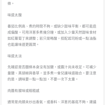
條。
味道太酸
番茄比例高、煮的時間不夠，或缺少甜味平衡，都可能造
成偏酸。可用洋蔥多煮幾分鐘，或加入少量天然甜味食材
如紅蘿蔔丁來調整；若只是略酸，搭配起司粉或一點油脂
也能讓味道更圓潤。
味道太淡
先確認是否麵條本身沒有加鹽，或醬汁尚未收足。可補少
量鹽、黑胡椒與香草，並多煮一會兒讓味道融合。要注意
的是，調味要一點一點加，不要一次下太重。
肉醬有腥味或粗糙感
通常是肉類未炒出香氣，或香料、洋蔥的基底不夠。建議