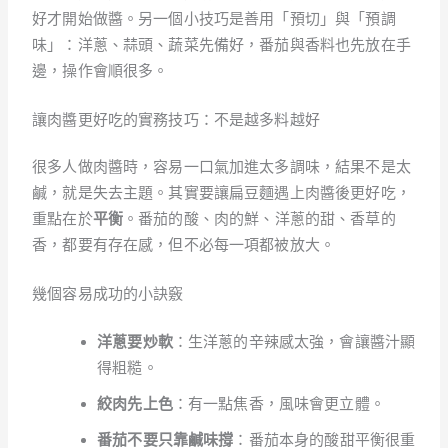
好才開始做醬。另一個小技巧是善用「預切」與「預調
味」：洋蔥、蒜頭、蔬菜先備好，番茄與香料也先放在手
邊，操作會順很多。
讓肉醬更好吃的實務技巧：不是越多料越好
很多人做肉醬時，容易一口氣加進太多調味，結果不是太
鹹，就是失去主題。其實要讓扁豆麵遇上肉醬後更好吃，
重點在於
平衡
。番茄的酸、肉的鮮、洋蔥的甜、香草的
香，都要有存在感，但不必每一項都被放大。
幾個容易成功的小訣竅
洋蔥要炒軟
：生洋蔥的辛辣感太強，會讓醬汁顯
得粗糙。
絞肉先上色
：有一點焦香，風味會更立體。
番茄不要只靠鹹味撐
：番茄本身的酸甜平衡很重