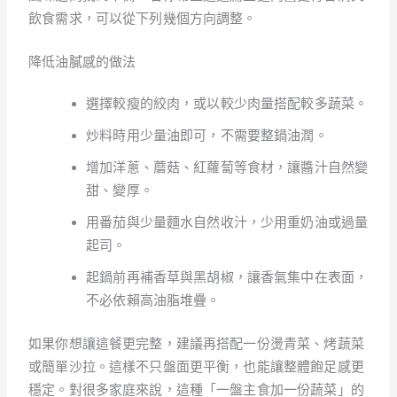
飲食需求，可以從下列幾個方向調整。
降低油膩感的做法
選擇較瘦的絞肉，或以較少肉量搭配較多蔬菜。
炒料時用少量油即可，不需要整鍋油潤。
增加洋蔥、蘑菇、紅蘿蔔等食材，讓醬汁自然變
甜、變厚。
用番茄與少量麵水自然收汁，少用重奶油或過量
起司。
起鍋前再補香草與黑胡椒，讓香氣集中在表面，
不必依賴高油脂堆疊。
如果你想讓這餐更完整，建議再搭配一份燙青菜、烤蔬菜
或簡單沙拉。這樣不只盤面更平衡，也能讓整體飽足感更
穩定。對很多家庭來說，這種「一盤主食加一份蔬菜」的