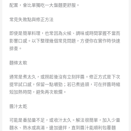
配置，會比單獨吃一大盤麵更舒服。
常見失敗點與修正方法
即使是簡單料理，也常因為火候、調味或時間掌握不當而
影響口感。以下整理幾個常見問題，方便你在實作時快速
排查。
麵條太軟
通常是煮太久，或撈起後沒有立刻拌醬。修正方式是下次
提早試口感，保留一點嚼勁；若已煮過頭，可在拌醬時縮
短加熱時間，避免再次軟爛。
醬汁太乾
可能是番茄量不足，或收汁太久。解法很簡單，加入少量
麵水、熱水或高湯，邊加邊拌，直到醬汁能順利包覆麵