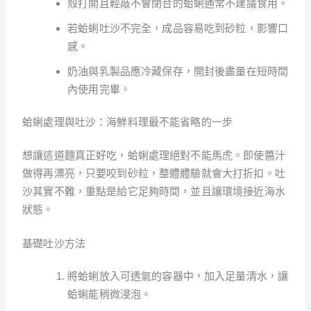
殼打開且輕敲不會閉合的蛤蜊通常不建議食用。
若蛤蜊吐沙不完全，成品容易吃到砂粒，影響口
感。
奶油與乳製品應冷藏保存，開封後盡量在短時間
內使用完畢。
蛤蜊處理與吐沙：海鮮料理最不能省略的一步
想讓這道麵真正好吃，蛤蜊處理絕對不能馬虎。即使醬汁
做得再漂亮，只要咬到砂粒，整體體驗就會大打折扣。吐
沙其實不難，重點是給它足夠時間，並且讓環境接近海水
狀態。
基礎吐沙方法
將蛤蜊放入可透氣的容器中，加入足量清水，讓
蛤蜊能稍微浸泡。