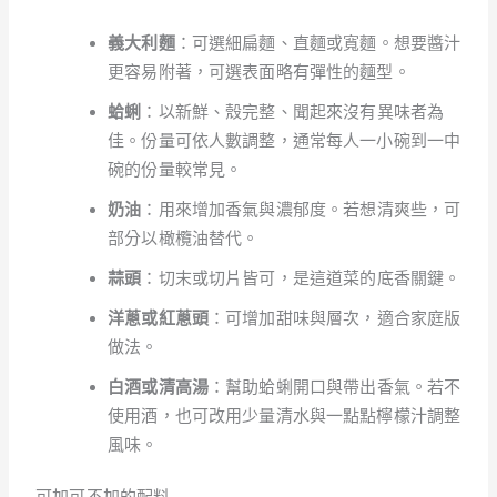
義大利麵
：可選細扁麵、直麵或寬麵。想要醬汁
更容易附著，可選表面略有彈性的麵型。
蛤蜊
：以新鮮、殼完整、聞起來沒有異味者為
佳。份量可依人數調整，通常每人一小碗到一中
碗的份量較常見。
奶油
：用來增加香氣與濃郁度。若想清爽些，可
部分以橄欖油替代。
蒜頭
：切末或切片皆可，是這道菜的底香關鍵。
洋蔥或紅蔥頭
：可增加甜味與層次，適合家庭版
做法。
白酒或清高湯
：幫助蛤蜊開口與帶出香氣。若不
使用酒，也可改用少量清水與一點點檸檬汁調整
風味。
可加可不加的配料