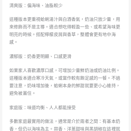
清爽版：偏海味、油脂較少
這種版本更重視蛤蜊湯汁與白酒香氣，奶油只放少量，用
來修飾而不是主導。適合想吃得輕盈一些、或希望海味更
明亮的時候。搭配檸檬皮屑與香草，整體會更有地中海
感。
濃郁版：奶香更明顯、口感更滑
如果家人喜歡濃厚口感，可增加少量鮮奶油或奶油比例。
這種版本適合寒冷天氣，或當作較有飽足感的一餐。不過
要注意，奶味增加後，蛤蜊本身的鮮甜就要更小心維持，
避免被蓋住。
家庭版：味道均衡、人人都能接受
多數家庭最實用的做法，通常是介於兩者之間：有基本奶
香，但仍以海味為主。蒜香、洋蔥甜味與黑胡椒在這裡就