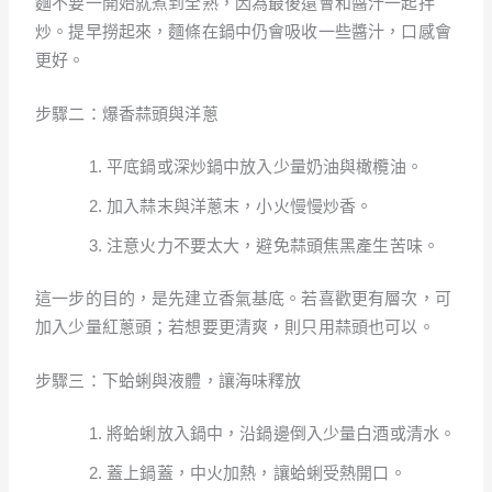
麵不要一開始就煮到全熟，因為最後還會和醬汁一起拌
炒。提早撈起來，麵條在鍋中仍會吸收一些醬汁，口感會
更好。
步驟二：爆香蒜頭與洋蔥
平底鍋或深炒鍋中放入少量奶油與橄欖油。
加入蒜末與洋蔥末，小火慢慢炒香。
注意火力不要太大，避免蒜頭焦黑產生苦味。
這一步的目的，是先建立香氣基底。若喜歡更有層次，可
加入少量紅蔥頭；若想要更清爽，則只用蒜頭也可以。
步驟三：下蛤蜊與液體，讓海味釋放
將蛤蜊放入鍋中，沿鍋邊倒入少量白酒或清水。
蓋上鍋蓋，中火加熱，讓蛤蜊受熱開口。