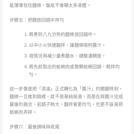
能薄薄包住麵條，盤底不會積太多液體。
步驟五：把麵放回鍋中拌勻
將煮到八九分熟的麵條放回鍋中。
以中小火快速翻拌，讓麵條吸附醬汁。
視情況再補少量煮麵水，調整濃稠度。
將先前取出的蛤蜊肉或整顆蛤蜊回鍋，輕拌均
勻。
這一步像是把「清湯」正式轉化為「醬汁」的關鍵時刻。
麵條一旦進到鍋裡，就不是單純吸湯，而是在與醬汁完成
最後的融合。若鍋子夠大，翻拌會更均勻，也更不容易把
蛤蜊肉弄碎。
步驟六：最後調味與收尾