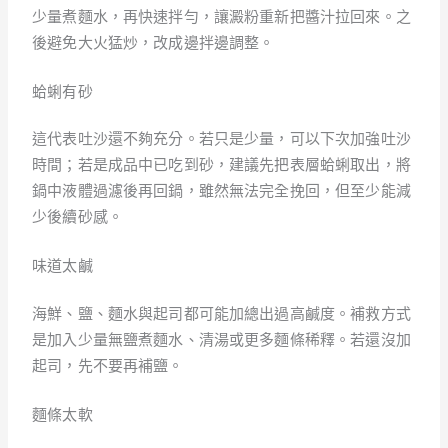
少量煮麵水，再快速拌勻，讓澱粉重新把醬汁拉回來。之
後避免大火猛炒，改成邊拌邊調整。
蛤蜊有砂
這代表吐沙還不夠充分。若只是少量，可以下次加強吐沙
時間；若是成品中已吃到砂，建議先把表層蛤蜊取出，將
鍋中液體過濾後再回鍋，雖然無法完全挽回，但至少能減
少後續砂感。
味道太鹹
海鮮、鹽、麵水與起司都可能加總出過高鹹度。補救方式
是加入少量無鹽煮麵水、清湯或更多麵條稀釋。若還沒加
起司，先不要再補鹽。
麵條太軟