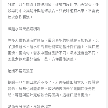
分離，甚至讓醬汁變得粗糙。建議前段用中小火爆香，後
段再用中火讓湯汁與麵條融合。只要味道有出來，不需要
追求劇烈翻滾。
煮麵水是天然增稠劑
許多人做奶油海鮮麵時，最容易犯的錯就是只加奶油、忘
了加煮麵水。麵水中的澱粉能幫助醬汁掛在麵上，讓口感
更滑、更均勻。若家中麵條品牌不同，吸水速度也不同，
因此煮麵水最好保留一些，方便最後調整。
蛤蜊不要煮過頭
蛤蜊一旦全開口就差不多了，若再持續加熱太久，肉質會
變老，鮮味也可能流失。較好的做法是蛤蜊開口後先撈
起，等麵與醬汁完成融合再回鍋，這樣口感會更嫩。
奶油要分次加，風味更穩定