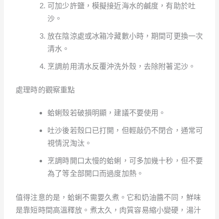
可加少許鹽，模擬接近海水的鹹度，有助於吐
沙。
放在陰涼處或冰箱冷藏數小時，期間可更換一次
清水。
烹調前用清水反覆沖洗外殼，去除附著泥沙。
處理時的觀察重點
蛤蜊殼若破損明顯，建議不要使用。
吐沙後若殼口已打開，但輕敲仍不閉合，通常可
視情況淘汰。
烹調時開口太慢的蛤蜊，可多加幾十秒，但不要
為了等全部開口而過度加熱。
值得注意的是，蛤蜊不需要久煮。它和奶油醬不同，鮮味
是靠短時間高溫釋放。煮太久，肉質容易縮小變硬，湯汁