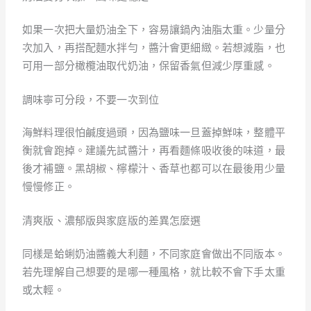
如果一次把大量奶油全下，容易讓鍋內油脂太重。少量分
次加入，再搭配麵水拌勻，醬汁會更細緻。若想減脂，也
可用一部分橄欖油取代奶油，保留香氣但減少厚重感。
調味寧可分段，不要一次到位
海鮮料理很怕鹹度過頭，因為鹽味一旦蓋掉鮮味，整體平
衡就會跑掉。建議先試醬汁，再看麵條吸收後的味道，最
後才補鹽。黑胡椒、檸檬汁、香草也都可以在最後用少量
慢慢修正。
清爽版、濃郁版與家庭版的差異怎麼選
同樣是蛤蜊奶油醬義大利麵，不同家庭會做出不同版本。
若先理解自己想要的是哪一種風格，就比較不會下手太重
或太輕。