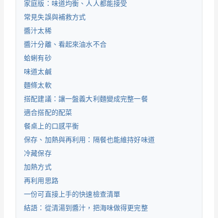
家庭版：味道均衡、人人都能接受
常見失誤與補救方式
醬汁太稀
醬汁分離、看起來油水不合
蛤蜊有砂
味道太鹹
麵條太軟
搭配建議：讓一盤義大利麵變成完整一餐
適合搭配的配菜
餐桌上的口感平衡
保存、加熱與再利用：隔餐也能維持好味道
冷藏保存
加熱方式
再利用思路
一份可直接上手的快速檢查清單
結語：從清湯到醬汁，把海味做得更完整