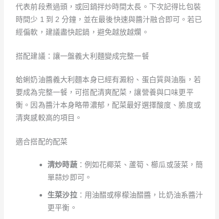
代表前段煮過頭，或回鍋拌炒時間太長。下次記得比包裝
時間少 1 到 2 分鐘，並在最後快速與醬汁融合即可。若已
經偏軟，建議盡快起鍋，避免越放越爛。
搭配建議：讓一盤義大利麵變成完整一餐
蛤蜊奶油醬義大利麵本身已經有澱粉、蛋白質與油脂，若
要成為完整一餐，可搭配清爽配菜，讓營養與口味更平
衡。因為醬汁本身略帶濃郁，配菜最好選擇酸度、脆度或
清爽感較高的項目。
適合搭配的配菜
清炒時蔬
：例如花椰菜、蘆筍、櫛瓜或菠菜，簡
單蒜炒即可。
生菜沙拉
：用油醋或檸檬油醋醬，比奶油系醬汁
更平衡。