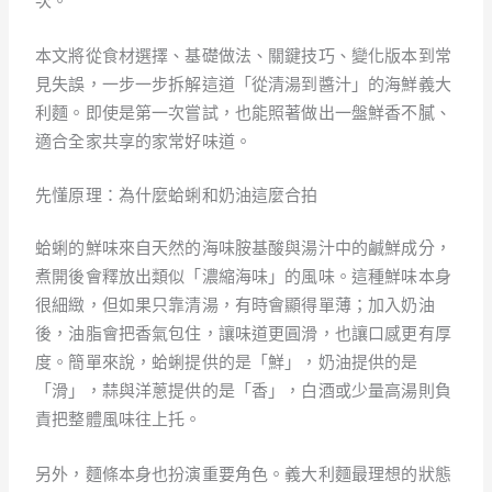
次。
本文將從食材選擇、基礎做法、關鍵技巧、變化版本到常
見失誤，一步一步拆解這道「從清湯到醬汁」的海鮮義大
利麵。即使是第一次嘗試，也能照著做出一盤鮮香不膩、
適合全家共享的家常好味道。
先懂原理：為什麼蛤蜊和奶油這麼合拍
蛤蜊的鮮味來自天然的海味胺基酸與湯汁中的鹹鮮成分，
煮開後會釋放出類似「濃縮海味」的風味。這種鮮味本身
很細緻，但如果只靠清湯，有時會顯得單薄；加入奶油
後，油脂會把香氣包住，讓味道更圓滑，也讓口感更有厚
度。簡單來說，蛤蜊提供的是「鮮」，奶油提供的是
「滑」，蒜與洋蔥提供的是「香」，白酒或少量高湯則負
責把整體風味往上托。
另外，麵條本身也扮演重要角色。義大利麵最理想的狀態