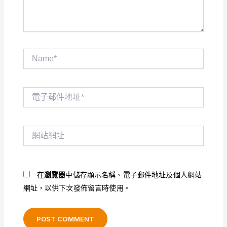
Name*
電
子
郵
件
網
地
站
址
網
*
址
在
瀏覽器
中儲存顯示名稱、電子郵件地址及個人網站
網址，以供下次發佈留言時使用。