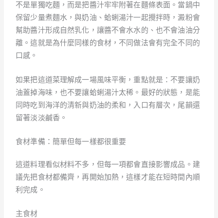
不是單獨吃麵，而是把醬汁牢牢附著在麵條表面。當鍋中
保留少量煮麵水，與奶油、蛤蜊湯汁一起攪拌時，澱粉會
幫助醬汁形成自然乳化，讓醬不會水水的、也不會油油分
離。這就是為什麼同樣的食材，不同做法會有完全不同的
口感。
如果把這道菜理解成一場風味平衡，重點就是：不要讓奶
油蓋掉海味，也不要讓蛤蜊湯汁太稀。最好的狀態，是能
同時吃到海洋的清新與奶油的柔和，入口有層次，尾韻還
留著淡淡鹹香。
食材準備：簡單但每一樣都很重要
這道料理看似材料不多，但每一項都會直接影響成品。建
議先把食材都備齊，再開始加熱，這樣才能在短時間內順
利完成。
主食材