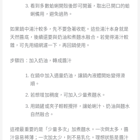
看到多數蛤蜊開殼後即可開蓋，取出已開口的蛤
蜊備用，避免過熟。
如果鍋中湯汁較多，先不要急著收乾。這些湯汁本身就是
天然醬底，後續還要與奶油和煮麵水融合。若覺得湯汁較
雜，可先用細網濾一下，再回鍋使用。
步驟四：加入奶油，轉成醬汁
在鍋中加入適量奶油，讓鍋內液體開始變得滑
順。
若想增加稠度，可加入少量煮麵水。
用鍋鏟或夾子輕輕攪拌，讓蛤蜊汁、奶油與麵水
自然融合。
這裡最重要的是「少量多次」加煮麵水。一次倒太多，醬
汁容易稀薄；一次加太少，則不易乳化。理想狀態是醬汁