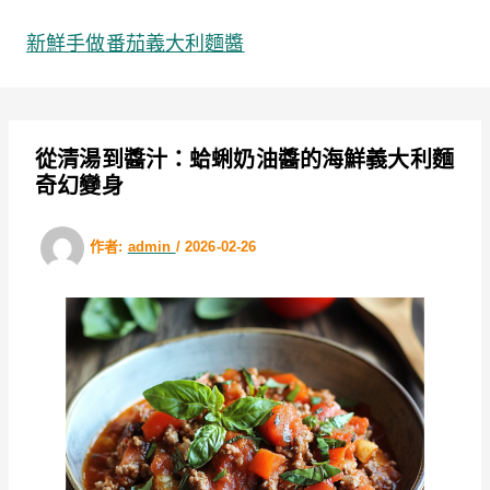
跳
至
新鮮手做番茄義大利麵醬
主
要
內
容
從清湯到醬汁：蛤蜊奶油醬的海鮮義大利麵
奇幻變身
作者:
admin
/
2026-02-26