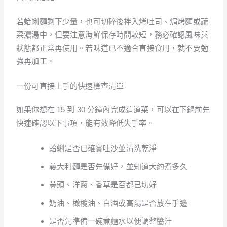
若蛤蜊麵剩下少量，也可切碎後拌入烤吐司、焗烤麵或蔬
菜濃湯中，但要注意海鮮保存時間較短，務必確認風味與
狀態都正常再使用。若味道已不適合直接食用，就不要勉
強再加工。
一份可直接上手的快速檢查清單
如果你想在 15 到 30 分鐘內完成這道菜，可以在下鍋前先
快速確認以下事項，能有效降低失手率。
蛤蜊是否已確實吐沙並清洗乾淨
義大利麵是否先備好，並知道大約煮多久
蒜頭、洋蔥、香草是否都已切好
奶油、橄欖油、白酒或高湯是否放在手邊
是否先準備一碗煮麵水以便調整醬汁