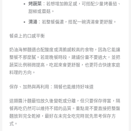
烤蔬菜
：若想增加飽足感，可搭配少量烤番茄、
甜椒或蘑菇。
清湯
：若整餐偏濃，搭配一碗清湯會更舒服。
餐桌上的口感平衡
奶油海鮮麵適合配酸度或清脆感較高的食物，因為它能讓
整餐不那麼膩。若是晚餐時段，建議份量不要過大，並把
蔬菜比例稍微提高，吃起來會更舒服，也更符合快速家庭
料理的方向。
保存、加熱與再利用：隔餐也能維持好味道
這類醬汁麵最怕放久後變乾或分離，但只要保存得當，隔
餐再吃仍然可以維持不錯的品質。重點是不要直接把整盤
麵放到完全乾掉，最好在未完全吃完時就先思考保存方
式。