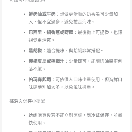
鮮奶油或牛奶
：想做更滑順的奶香醬可少量加
入，但不宜過多，避免搶走海味。
巴西里、細香蔥或蒔蘿
：最後撒上可提香，也讓
視覺更清爽。
黑胡椒
：適合提味，與蛤蜊非常搭配。
檸檬皮屑或檸檬汁
：少量即可，能讓奶油醬更俐
落不膩。
帕瑪森起司
：可依個人口味少量使用，但海鮮口
味建議別加太多，以免風味過重。
挑選與保存小提醒
蛤蜊購買後若不能立刻烹調，應冷藏保存，並盡
快使用。