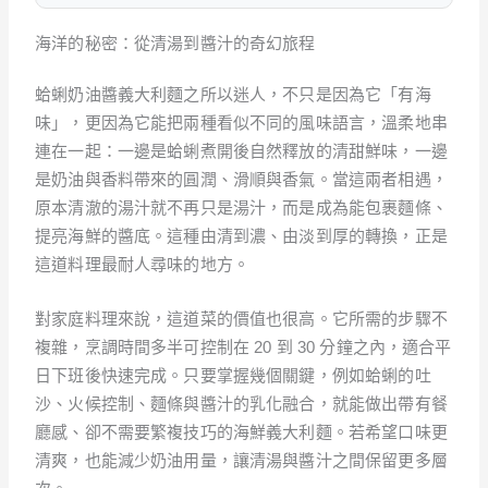
海洋的秘密：從清湯到醬汁的奇幻旅程
蛤蜊奶油醬義大利麵之所以迷人，不只是因為它「有海
味」，更因為它能把兩種看似不同的風味語言，溫柔地串
連在一起：一邊是蛤蜊煮開後自然釋放的清甜鮮味，一邊
是奶油與香料帶來的圓潤、滑順與香氣。當這兩者相遇，
原本清澈的湯汁就不再只是湯汁，而是成為能包裹麵條、
提亮海鮮的醬底。這種由清到濃、由淡到厚的轉換，正是
這道料理最耐人尋味的地方。
對家庭料理來說，這道菜的價值也很高。它所需的步驟不
複雜，烹調時間多半可控制在 20 到 30 分鐘之內，適合平
日下班後快速完成。只要掌握幾個關鍵，例如蛤蜊的吐
沙、火候控制、麵條與醬汁的乳化融合，就能做出帶有餐
廳感、卻不需要繁複技巧的海鮮義大利麵。若希望口味更
清爽，也能減少奶油用量，讓清湯與醬汁之間保留更多層