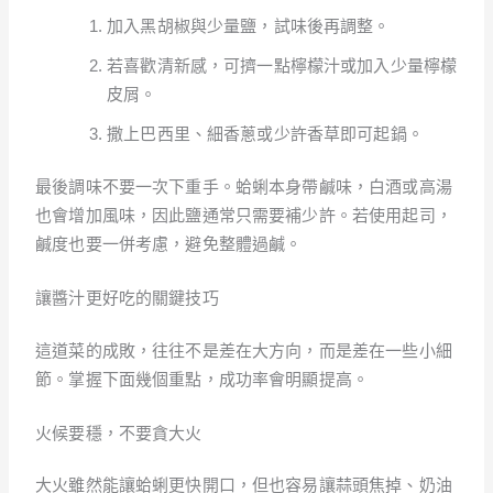
加入黑胡椒與少量鹽，試味後再調整。
若喜歡清新感，可擠一點檸檬汁或加入少量檸檬
皮屑。
撒上巴西里、細香蔥或少許香草即可起鍋。
最後調味不要一次下重手。蛤蜊本身帶鹹味，白酒或高湯
也會增加風味，因此鹽通常只需要補少許。若使用起司，
鹹度也要一併考慮，避免整體過鹹。
讓醬汁更好吃的關鍵技巧
這道菜的成敗，往往不是差在大方向，而是差在一些小細
節。掌握下面幾個重點，成功率會明顯提高。
火候要穩，不要貪大火
大火雖然能讓蛤蜊更快開口，但也容易讓蒜頭焦掉、奶油