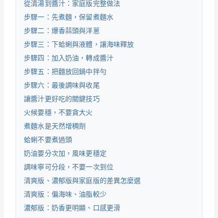
從清湯到醬汁：家庭版完整做法
步驟一：先煮麵，保留煮麵水
步驟二：爆香蒜頭與洋蔥
步驟三：下蛤蜊與液體，讓海味釋放
步驟四：加入奶油，轉成醬汁
步驟五：把麵放回鍋中拌勻
步驟六：最後調味與收尾
讓醬汁更好吃的關鍵技巧
火候要穩，不要貪大火
煮麵水是天然增稠劑
蛤蜊不要煮過頭
奶油要分次加，風味更穩定
調味寧可分段，不要一次到位
清爽版、濃郁版與家庭版的差異怎麼選
清爽版：偏海味、油脂較少
濃郁版：奶香更明顯、口感更滑