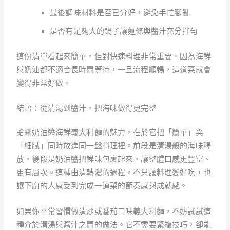
最後調味材料是否已分好，避免手忙腳亂
是否有足夠大的鍋子讓麵條與醬汁充分拌勻
這份清單看起來簡單，但對快速料理非常重要。因為海鮮
與奶油都不適合長時間等待，一旦流程順暢，這道菜就會
變得非常好做。
結語：從清湯到醬汁，把海味做得更完整
蛤蜊奶油醬海鮮義大利麵的魅力，在於它把「簡單」與
「細膩」同時放進同一盤料理裡。前段是清湯般的海味釋
放，後段是奶油醬把鮮味包裹起來，讓整體口感更豐富、
更有層次。這種由清轉濃的過程，不只讓料理變好吃，也
讓下廚的人感受到完成一道菜的節奏感與成就感。
如果你平常習慣做清炒或番茄口味義大利麵，不妨試試這
種介於清湯與醬汁之間的做法。它不需要繁複技巧，卻能