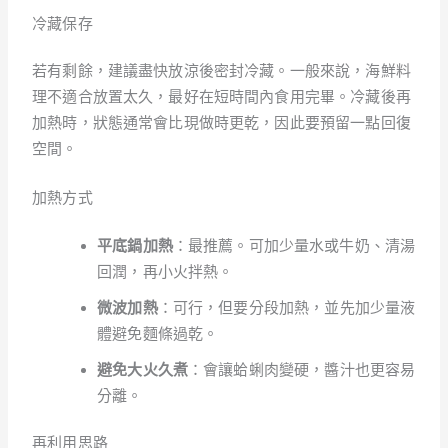
冷藏保存
若有剩餘，建議盡快放涼後密封冷藏。一般來說，海鮮料
理不適合放置太久，最好在短時間內食用完畢。冷藏後再
加熱時，狀態通常會比現做時更乾，因此要預留一點回復
空間。
加熱方式
平底鍋加熱
：最推薦。可加少量水或牛奶、清湯
回潤，再小火拌熱。
微波加熱
：可行，但要分段加熱，並先加少量液
體避免麵條過乾。
避免大火久煮
：會讓蛤蜊肉變硬，醬汁也更容易
分離。
再利用思路