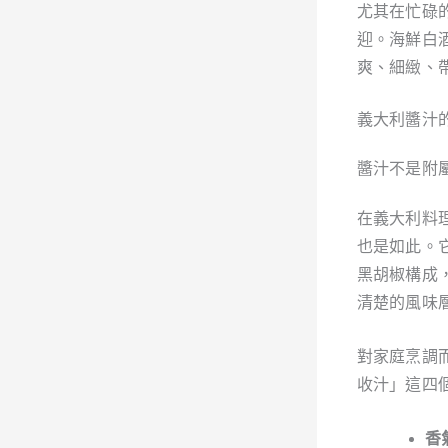
尤其在忙碌
迎。海鮮白
爽、細緻、
義大利醬汁
醬汁不是附
在義大利料
也是如此。
黑胡椒構成
清楚的風味
對家庭烹調
收汁」這四
香