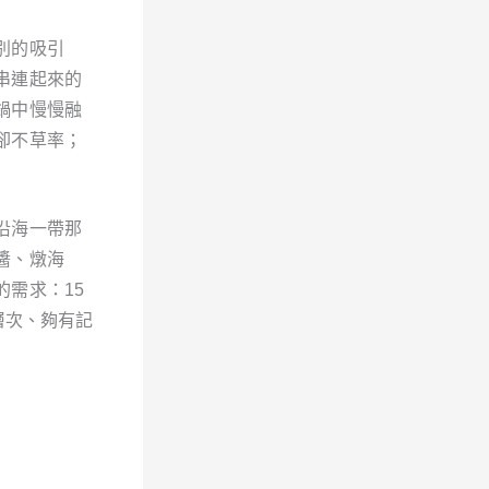
別的吸引
串連起來的
鍋中慢慢融
卻不草率；
沿海一帶那
醬、燉海
需求：15
層次、夠有記