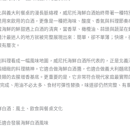
化與義大利餐桌的漫長脈絡裡，威尼托海鮮白酒始終帶著一種特
是用來飲用的白酒，更像是一種把海味、酸度、香氣與料理節奏
當海鮮的鮮甜遇上白酒的清爽，當香草、橄欖油、蒜頭與蔬菜在
醬汁最迷人的地方就被完整展現出來：簡單，卻不單薄；快速，
很有層次。
利料理看成一幅風味地圖，威尼托海鮮白酒所代表的，正是北義
與細緻的料理精神。它適合做海鮮白酒醬，也適合做義大利麵底
貝類的去腥增香基底。更重要的是，它非常符合現代家庭最實際的
分鐘內完成、用油不必太多、食材可彈性替換，味道卻仍然完整、有
鮮白酒：風土、飲食與餐桌文化
托適合發展海鮮白酒風味