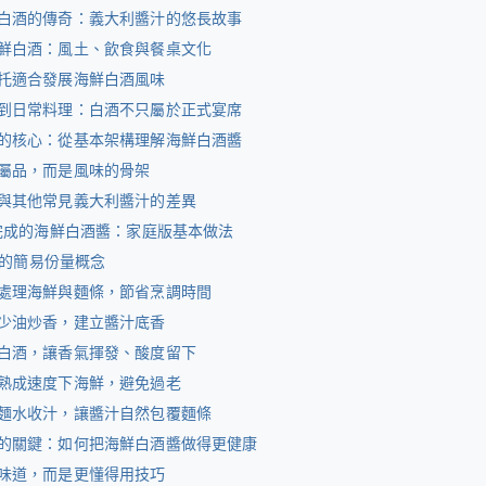
白酒的傳奇：義大利醬汁的悠長故事
鮮白酒：風土、飲食與餐桌文化
托適合發展海鮮白酒風味
到日常料理：白酒不只屬於正式宴席
的核心：從基本架構理解海鮮白酒醬
屬品，而是風味的骨架
與其他常見義大利醬汁的差異
內完成的海鮮白酒醬：家庭版基本做法
 人的簡易份量概念
處理海鮮與麵條，節省烹調時間
少油炒香，建立醬汁底香
白酒，讓香氣揮發、酸度留下
熟成速度下海鮮，避免過老
麵水收汁，讓醬汁自然包覆麵條
的關鍵：如何把海鮮白酒醬做得更健康
味道，而是更懂得用技巧