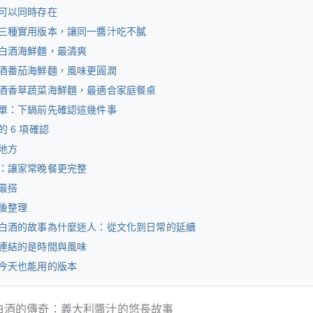
可以同時存在
三種實用版本，讓同一醬汁吃不膩
白酒海鮮麵，最清爽
酒番茄海鮮麵，風味更圓潤
酒香草蔬菜海鮮麵，最適合家庭餐桌
單：下鍋前先確認這幾件事
 6 項確認
地方
：讓家常晚餐更完整
最搭
後整理
白酒的故事為什麼迷人：從文化到日常的延續
連結的是時間與風味
今天也能用的版本
白酒的傳奇：義大利醬汁的悠長故事