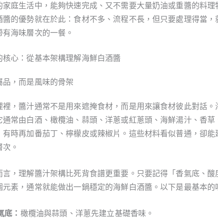
的家庭生活中，能夠快速完成、又不需要大量奶油或重醬的料理
酒醬的優勢就在於此：食材不多、流程不長，但只要處理得當，
帶有海味層次的一餐。
的核心：從基本架構理解海鮮白酒醬
屬品，而是風味的骨架
理裡，醬汁通常不是用來遮掩食材，而是用來讓食材彼此對話。
它通常由白酒、橄欖油、蒜頭、洋蔥或紅蔥頭、海鮮湯汁、香草
，有時再加番茄丁、檸檬皮或辣椒片。這些材料看似普通，卻能
層次。
而言，理解醬汁架構比死背食譜更重要。只要記得「香氣底、酸
個元素，通常就能做出一鍋穩定的海鮮白酒醬。以下是最基本的
氣底：
橄欖油與蒜頭、洋蔥先建立基礎香味。