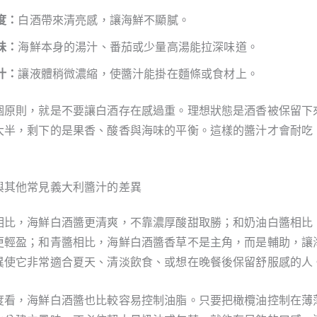
度：
白酒帶來清亮感，讓海鮮不顯膩。
味：
海鮮本身的湯汁、番茄或少量高湯能拉深味道。
汁：
讓液體稍微濃縮，使醬汁能掛在麵條或食材上。
個原則，就是不要讓白酒存在感過重。理想狀態是酒香被保留下
大半，剩下的是果香、酸香與海味的平衡。這樣的醬汁才會耐吃
與其他常見義大利醬汁的差異
相比，海鮮白酒醬更清爽，不靠濃厚酸甜取勝；和奶油白醬相比
更輕盈；和青醬相比，海鮮白酒醬香草不是主角，而是輔助，讓
異使它非常適合夏天、清淡飲食、或想在晚餐後保留舒服感的人
度看，海鮮白酒醬也比較容易控制油脂。只要把橄欖油控制在薄