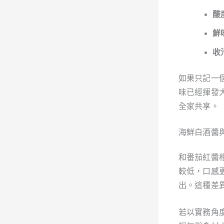
酸
鮮
收
如果只記一
味已經揮發
全家共享。
海鮮白酒醬
和番茄紅醬
較低，口感
出。這種差
若以實務角