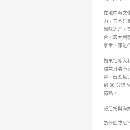
在地中海文
力。它不只
風味語言。
合，義大利
家常，卻能
如果把義大
種兼具清新
鮮、蒸煮魚
到 30 
憶點。
威尼托與海
為什麼威尼