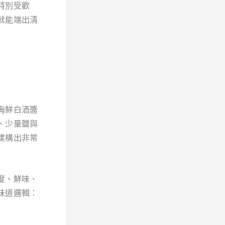
特別受歡
就能端出清
海鮮白酒醬
、少量鹽與
建構出非常
度、鮮味、
味道邏輯：