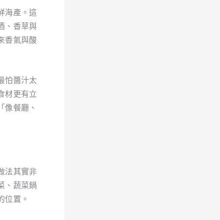
鮮海產。這
酒、香草與
來香氣與酸
最怕醬汁太
食材更有立
「像餐廳、
做法其實非
菜、蔬菜鍋
的位置。