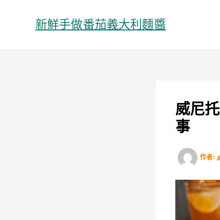
跳
至
新鮮手做番茄義大利麵醬
主
要
內
容
威尼托
事
作者: