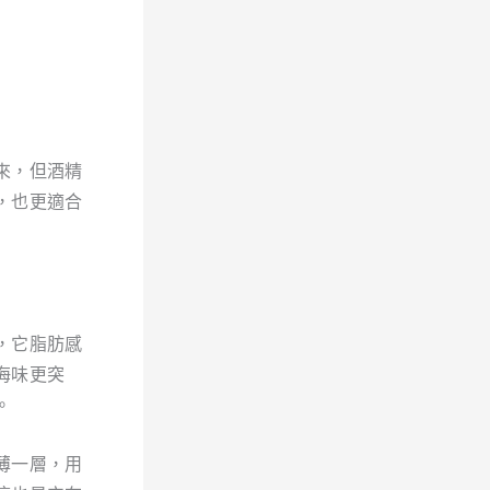
來，但酒精
，也更適合
，它脂肪感
海味更突
。
薄一層，用