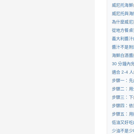
威尼托海鮮
威尼托與海
為什麼威尼
從地方餐桌
義大利醬汁
醬汁不是附
海鮮白酒醬
30 分鐘
適合 2-4
步驟一：先
步驟二：用
步驟三：下
步驟四：依
步驟五：用
低油又好吃
少油不是少