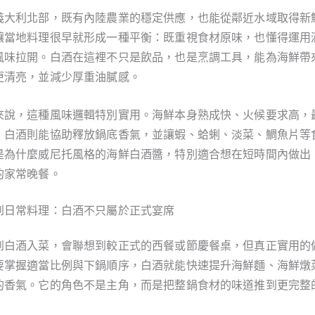
義大利北部，既有內陸農業的穩定供應，也能從鄰近水域取得新
讓當地料理很早就形成一種平衡：既重視食材原味，也懂得運用
風味拉開。白酒在這裡不只是飲品，也是烹調工具，能為海鮮帶
更清亮，並減少厚重油膩感。
來說，這種風味邏輯特別實用。海鮮本身熟成快、火候要求高，
；白酒則能協助釋放鍋底香氣，並讓蝦、蛤蜊、淡菜、鯛魚片等
是為什麼威尼托風格的海鮮白酒醬，特別適合想在短時間內做出
的家常晚餐。
到日常料理：白酒不只屬於正式宴席
到白酒入菜，會聯想到較正式的西餐或節慶餐桌，但真正實用的
要掌握適當比例與下鍋順序，白酒就能快速提升海鮮麵、海鮮燉
的香氣。它的角色不是主角，而是把整鍋食材的味道推到更完整