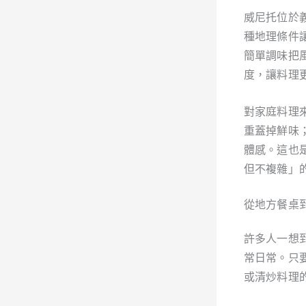
威尼托位於
種地理條件
簡單調味把
度，讓料理
對家庭料理
重蓋掉鮮味
體感。這也
但不複雜」
從地方餐桌
許多人一想
常日常。只
或清炒料理