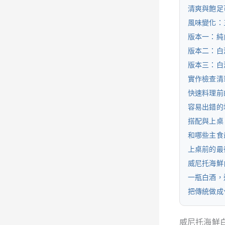
清爽與飽足
風味變化：
版本一：純
版本二：白
版本三：白
實作檢查清
快速料理前的
容易出錯的
搭配與上桌
和哪些主食
上桌前的最
威尼托海鮮
一瓶白酒，
把傳統做成
威尼托海鮮