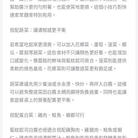
幫助醬汁更均勻附著，也能使質地更順。這個小技巧對快
速家常麵食特別有用。
搭配蔬菜：讓濃郁感更平衡
若希望吃起來更清爽，可以加入花椰菜、蘆筍、菠菜、櫛
瓜、蘑菇等蔬菜。這些食材不只讓顏色更好看，也能增加
口感變化。像蘑菇的鮮味與藍紋起司很合，菠菜則能提供
柔軟的綠色基底，花椰菜則可讓整道菜更有飽足感。
蔬菜建議先用少量油或水汆燙、快炒，再拌入白醬。這樣
可以避免整道菜因白醬太稠而顯得負擔過重，同時也能讓
家庭餐桌上的營養配置更平衡。
搭配蛋白質：雞肉、鮭魚、蝦都可行
藍紋起司白醬也很適合搭配雞胸肉、雞腿肉、鮭魚或蝦
仁。雞肉能承接濃郁醬汁，鮭魚則能與奶香和發酵香氣形