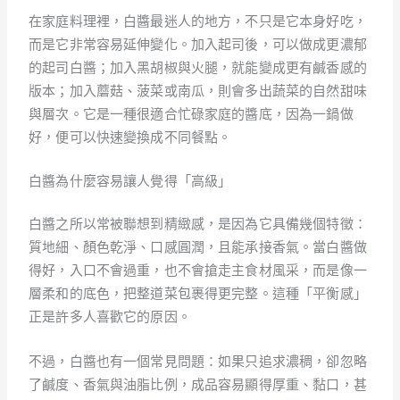
在家庭料理裡，白醬最迷人的地方，不只是它本身好吃，
而是它非常容易延伸變化。加入起司後，可以做成更濃郁
的起司白醬；加入黑胡椒與火腿，就能變成更有鹹香感的
版本；加入蘑菇、菠菜或南瓜，則會多出蔬菜的自然甜味
與層次。它是一種很適合忙碌家庭的醬底，因為一鍋做
好，便可以快速變換成不同餐點。
白醬為什麼容易讓人覺得「高級」
白醬之所以常被聯想到精緻感，是因為它具備幾個特徵：
質地細、顏色乾淨、口感圓潤，且能承接香氣。當白醬做
得好，入口不會過重，也不會搶走主食材風采，而是像一
層柔和的底色，把整道菜包裹得更完整。這種「平衡感」
正是許多人喜歡它的原因。
不過，白醬也有一個常見問題：如果只追求濃稠，卻忽略
了鹹度、香氣與油脂比例，成品容易顯得厚重、黏口，甚