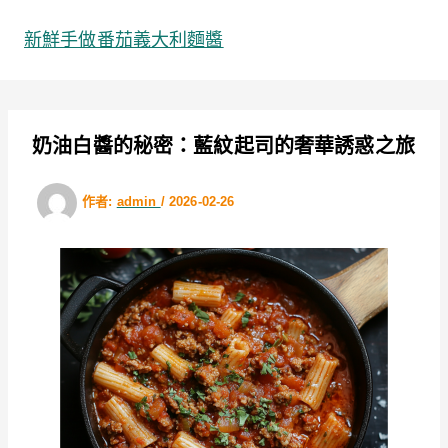
跳
至
新鮮手做番茄義大利麵醬
主
要
內
容
奶油白醬的秘密：藍紋起司的奢華誘惑之旅
作者:
admin
/
2026-02-26