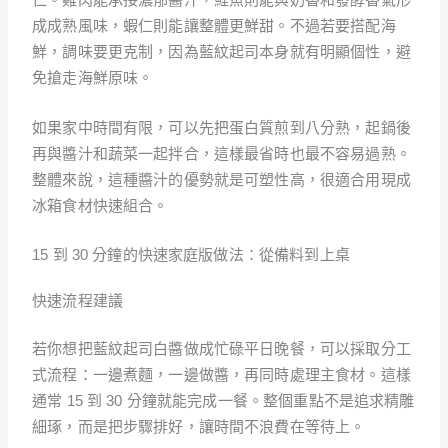
成成熟風味，蝦仁則能讓整體更鮮甜。不過若要搭配海
鮮，調味要更克制，因為藍紋起司本身就有明顯個性，避
免搶走海鮮原味。
如果家中時間有限，可以先把蛋白質煎到八分熟，起鍋後
再與醬汁和蔬菜一起拌合，這樣最省時也最不容易過熟。
整體來說，這種醬汁的優勢就是可塑性高，很適合用現成
冰箱食材快速組合。
15 到 30 分鐘的快速家庭版做法：從備料到上桌
快速流程建議
若你想把藍紋起司白醬做成忙碌平日晚餐，可以採取分工
式流程：一邊煮麵，一邊做醬，再同時處理主食材。這樣
通常 15 到 30 分鐘就能完成一餐。整個重點不是追求精雕
細琢，而是把步驟排好，讓時間不浪費在等待上。