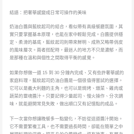
結語：把奢華感變成日常可操作的美味
奶油白醬與藍紋起司的結合，看似帶有高級餐廳氛圍，其
實只要掌握基本原理，也能在家中輕鬆完成。白醬提供穩
定、柔滑的基底，藍紋起司則帶來鮮明、成熟又略帶俏皮
的風味層次。兩者搭配時，最迷人的地方不只是濃郁，而
是那種在溫和與個性之間取得平衡的感覺。
如果你想做一道 15 到 30 分鐘內完成、又有些許奢華感的
家庭料理，藍紋起司奶油白醬是一個很值得嘗試的選擇。
它可以是義大利麵的主角，也可以是焗烤、燉菜、雞肉或
蔬菜的靈魂醬汁。只要記得少量起司、慢火操作、分次調
味，就能避開常見失敗，做出順口又有記憶點的成品。
下一次當你想讓晚餐多一點變化，不妨從這道醬汁開始。
它不需要繁複工具，也不需要過長時間，卻能在簡單之中