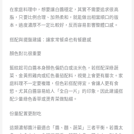
在家庭料理中，想要讓白醬穩定，其實不需要追求很高
脂，只要比例合理、加熱柔和，就能做出相當順口的版
本。過度濃厚不一定比較好，反而容易影響整體口感。
搭配與擺盤建議：讓家常餐桌也有餐廳感
顏色對比很重要
藍紋起司白醬本身顏色偏奶白或淡米色，若搭配深綠蔬
菜、金黃煎雞肉或紅色番茄配料，視覺上會更有層次。家
庭料理不一定要複雜，但色彩搭配得宜，會讓人更有食
慾。尤其白醬容易給人「全白一片」的印象，因此建議搭
配少量綠色香草或燙青菜做點綴。
份量配置更耐吃
這類濃郁醬汁最適合「醬、麵、蔬菜」三者平衡。若醬太