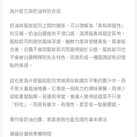
為什麼它與奶油特別合拍
奶油與藍紋起司之間的關係，可以理解為「柔和與個性」
的互補。奶油白醬提供平滑口感、溫潤脂香與穩定質地，
藍紋起司則提供風味深度、鹹鮮力度與發酵香氣。兩者結
合後，白醬不會因藍紋起司而變得過於尖銳，藍紋起司也
不會被白醬稀釋到失去特色，而是形成一種圓潤卻有記憶
點的味道。
這也是為什麼藍紋起司常被用在較講究平衡的醬汁中，而
不是大量直接堆疊。它像是一個有力的調味筆觸，用得少
卻能畫龍點睛。若運用得當，會讓人覺得這道菜不只是
「好吃」，而是有層次、有個性，甚至有一點餐廳感。
實作版奶油白醬：家庭廚房也能完成的基本做法
建議份量與準備時間