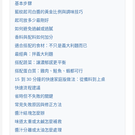
基本步驟
藍紋起司白醬的黃金比例與調味技巧
起司放多少最剛好
如何避免過鹹或過膩
香料與配料如何加分
適合搭配的食材：不只是義大利麵而已
最經典：拌義大利麵
搭配蔬菜：讓濃郁感更平衡
搭配蛋白質：雞肉、鮭魚、蝦都可行
15 到 30 分鐘的快速家庭版做法：從備料到上桌
快速流程建議
省時但不失敗的關鍵
常見失敗原因與修正方法
醬汁結塊怎麼辦
味道太重或太鹹怎麼補救
醬汁分離或太油怎麼處理