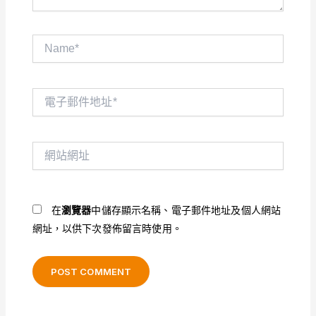
Name*
電
子
郵
件
網
地
站
址
網
*
址
在
瀏覽器
中儲存顯示名稱、電子郵件地址及個人網站
網址，以供下次發佈留言時使用。