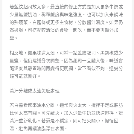
若藍紋起司放太多，最直接的修正方式是加入更多牛奶或
少量無鹽奶油，稀釋鹹度與味道強度。也可以加入未調味
的熟蔬菜、白麵條或更多主食材，分散醬汁濃度。如果仍
然過鹹，可搭配較清淡的食物一起吃，而不要再額外加
鹽。
相反地，如果味道太淡，可補一點藍紋起司、黑胡椒或少
量鹽，但仍建議分次調整。因為起司一旦融入後，味道會
隨溫度與靜置時間再變得更明顯，當下看似不夠，過幾分
鐘可能就剛好。
醬汁分離或太油怎麼處理
若白醬看起來油水分離，通常與火太大、攪拌不足或脂肪
比例太高有關。可先離火，加入少量牛奶並快速攪拌，讓
醬汁重新乳化。若還是不穩定，則可把火關小，慢慢回
溫，避免再讓油脂浮在表面。