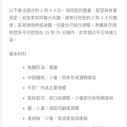
以下做法適合約 2 到 4 人份，視搭配的麵量、配菜與食量
而定。若是拿來拌義大利麵，通常可搭配約 2 到 3 人份麵
條；若是做焗烤或淋醬，份量也可稍作調整。準備與烹調
時間多半可控制在 15 到 25 分鐘內，非常適合平日快速上
桌。
基本材料
無鹽奶油：適量
中筋麵粉：少量，用來形成濃稠基底
牛奶：作為主要液體
藍紋起司：依口味調整，少量即可有明顯風味
鹽：少量，視起司鹹度調整
黑胡椒：少量，增添香氣與尾韻