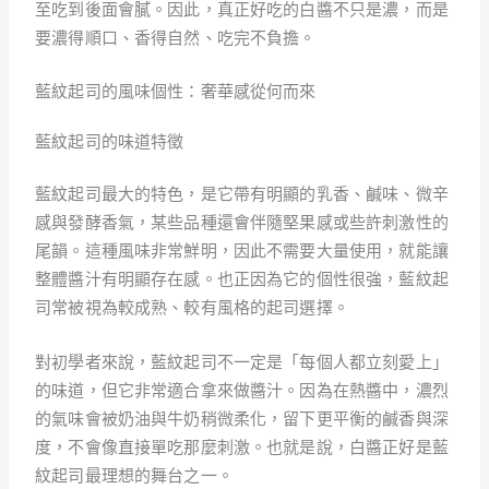
至吃到後面會膩。因此，真正好吃的白醬不只是濃，而是
要濃得順口、香得自然、吃完不負擔。
藍紋起司的風味個性：奢華感從何而來
藍紋起司的味道特徵
藍紋起司最大的特色，是它帶有明顯的乳香、鹹味、微辛
感與發酵香氣，某些品種還會伴隨堅果感或些許刺激性的
尾韻。這種風味非常鮮明，因此不需要大量使用，就能讓
整體醬汁有明顯存在感。也正因為它的個性很強，藍紋起
司常被視為較成熟、較有風格的起司選擇。
對初學者來說，藍紋起司不一定是「每個人都立刻愛上」
的味道，但它非常適合拿來做醬汁。因為在熱醬中，濃烈
的氣味會被奶油與牛奶稍微柔化，留下更平衡的鹹香與深
度，不會像直接單吃那麼刺激。也就是說，白醬正好是藍
紋起司最理想的舞台之一。