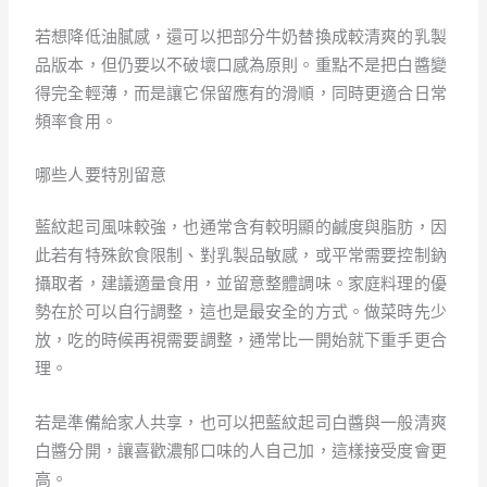
若想降低油膩感，還可以把部分牛奶替換成較清爽的乳製
品版本，但仍要以不破壞口感為原則。重點不是把白醬變
得完全輕薄，而是讓它保留應有的滑順，同時更適合日常
頻率食用。
哪些人要特別留意
藍紋起司風味較強，也通常含有較明顯的鹹度與脂肪，因
此若有特殊飲食限制、對乳製品敏感，或平常需要控制鈉
攝取者，建議適量食用，並留意整體調味。家庭料理的優
勢在於可以自行調整，這也是最安全的方式。做菜時先少
放，吃的時候再視需要調整，通常比一開始就下重手更合
理。
若是準備給家人共享，也可以把藍紋起司白醬與一般清爽
白醬分開，讓喜歡濃郁口味的人自己加，這樣接受度會更
高。