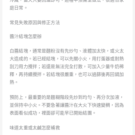
庭日常。
常見失敗原因與修正方法
醬汁結塊怎麼辦
白醬結塊，通常是麵粉沒有先炒勻、液體加太快，或火太
大造成的。若已經結塊，可以先關小火，用打蛋器或耐熱
刮刀用力攪拌；若還是無法完全打散，可加入少量牛奶稀
釋，再持續攪拌。若結塊很嚴重，也可以過篩後再回鍋加
熱。
預防上，最重要的是麵糊階段先炒到均勻、再分次加液，
並保持中小火。不要急著讓醬汁在大火下快速變稠，因為
表面看似成功，裡面卻可能早已開始結團。
味道太重或太鹹怎麼補救