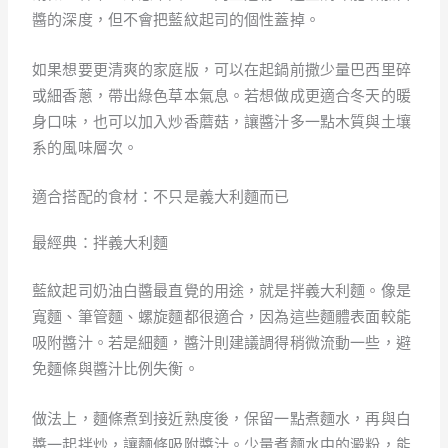
醬的深度，但不會把藍紋起司的個性蓋掉。
如果想要更清爽的家庭版，可以在起鍋前撒少量巴西里碎
或細香蔥，帶出綠色草本氣息。若想做成更適合冬天的暖
身口味，也可以加入炒香蘑菇，讓醬汁多一點木質與土壤
系的風味層次。
適合搭配的食材：不只是義大利麵而已
最經典：拌義大利麵
藍紋起司奶油白醬最直覺的用途，就是拌義大利麵。像是
寬麵、筆管麵、螺旋麵都很適合，因為這些麵體表面較能
吸附醬汁。若是細麵，醬汁則建議調得稍微流動一些，避
免麵條與醬汁比例失衡。
做法上，麵條煮到接近熟度後，保留一點煮麵水，再與白
醬一起拌炒，讓麵條吸附醬汁。少量煮麵水中的澱粉，能