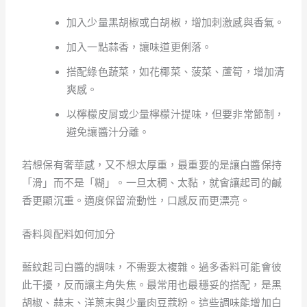
加入少量黑胡椒或白胡椒，增加刺激感與香氣。
加入一點蒜香，讓味道更俐落。
搭配綠色蔬菜，如花椰菜、菠菜、蘆筍，增加清
爽感。
以檸檬皮屑或少量檸檬汁提味，但要非常節制，
避免讓醬汁分離。
若想保有奢華感，又不想太厚重，最重要的是讓白醬保持
「滑」而不是「糊」。一旦太稠、太黏，就會讓起司的鹹
香更顯沉重。適度保留流動性，口感反而更漂亮。
香料與配料如何加分
藍紋起司白醬的調味，不需要太複雜。過多香料可能會彼
此干擾，反而讓主角失焦。最常用也最穩妥的搭配，是黑
胡椒、蒜末、洋蔥末與少量肉豆蔻粉。這些調味能增加白