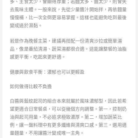
多、主食太少，會顯得厚重；若麵太多、醬太少，則會失
去風味主體。一般來說，先從少量醬汁開始拌，再依麵量
慢慢補，比一次全倒更容易掌握。這樣也能避免吃到最後
變成過於濕黏。
若是作為晚餐主菜，建議再搭配一份清爽沙拉或簡單湯
品，像是番茄清湯、蔬菜湯都很合適。這能讓整餐的油脂
感更平衡，吃起來更舒適。
健康與飲食平衡：濃郁也可以更輕盈
如何做得比較不負擔
白醬與藍紋起司的組合本來就屬於風味濃郁型，因此若希
望更適合日常餐桌，可以從幾個方向調整。第一，控制奶
油與起司用量，不必追求極致濃厚。第二，增加蔬菜比
例，讓一盤料理中有更多纖維與清爽口感。第三，選用適
量麵量，不用讓醬汁變成唯一主角。