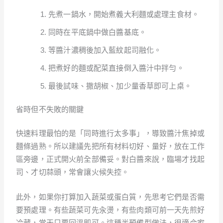
先煮一鍋水，開始煮義大利麵或處理主食材。
同時在平底鍋中做白醬基底。
等醬汁濃稠後加入藍紋起司融化。
把煮好的麵或配菜直接倒入醬汁中拌勻。
最後試味、撒胡椒、加少量香草即可上桌。
省時但不失敗的關鍵
快速料理最怕的是「同時進行太多事」，導致醬汁焦掉或
麵條過熟。所以建議先把所有材料切好、量好，放在工作
區旁邊，正式開火前全部備妥。對白醬來說，臨場才找起
司、才切蒜頭，常會讓火候失控。
此外，如果你打算加入蔬菜或蛋白質，先思考它們是否需
要預處理。有些蔬菜可先汆燙，有些肉類可前一天先煎好
冷藏，當天只要回溫即可。這種半預備型做法，很適合家