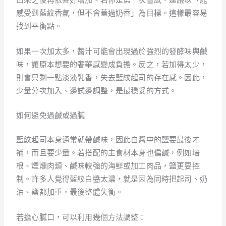
感受到藍紋香氣，但不會蓋過奶香」為目標。這樣最容易
找到平衡點。
如果一次加太多，醬汁可能會出現過於強烈的發酵味與鹹
味，讓原本想要的奢華感變成負擔。反之，若加得太少，
則會只剩一點淡淡乳香，失去藍紋起司的存在感。因此，
少量分次加入、邊試邊調整，是最穩妥的方式。
如何避免過鹹或過膩
藍紋起司本身通常就帶鹹味，因此白醬中的鹽要最後才
補，而且要少量。若搭配的主食材本身也偏鹹，例如培
根、煙燻肉類、鹹味較強的海鮮或加工肉品，鹽更要控
制。許多人覺得藍紋白醬太濃，就是因為同時把起司、奶
油、鹽都加重，最後整體失衡。
若擔心膩口，可以利用幾個方法調整：