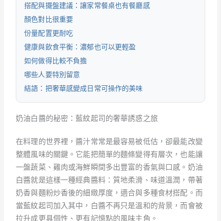
搭配與擺盤建議：讓家常餐桌也有餐廳感
顏色對比很重要
份量配置更耐吃
健康與飲食平衡：濃郁也可以更輕盈
如何做得比較不負擔
哪些人要特別留意
結語：把奢華感變成日常可操作的美味
奶油白醬的秘密：藍紋起司的奢華誘惑之旅
在料理的世界裡，醬汁常常是最容易被低估，卻最能改變
整體風味的關鍵。它能把簡單的麵條變得有層次，也能讓
一盤蔬菜、雞肉或海鮮瞬間多出豐富的香氣與口感。奶油
白醬就是這樣一種經典醬料：質地柔滑、味道溫潤，帶著
奶香與麵粉炒香後的細緻厚度，適合與多種食材搭配。而
當藍紋起司加入其中，白醬不再只是溫和的背景，而會被
拉升成更具個性、更有記憶點的風味主角。