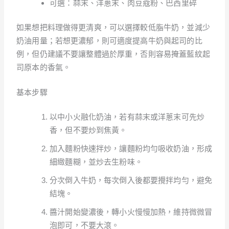
可選：蒜末、洋蔥末、肉豆蔻粉、巴西里碎
如果想把料理做得更清爽，可以選擇較低脂牛奶，並減少
奶油用量；若想更濃郁，則可適度提高牛奶與起司的比
例，但仍建議不要讓整體過於厚重，否則容易掩蓋藍紋起
司原本的香氣。
基本步驟
以中小火融化奶油，若有蒜末或洋蔥末可先炒
香，但不要炒到焦黃。
加入麵粉快速拌炒，讓麵粉均勻吸收奶油，形成
細緻麵糊，並炒去生粉味。
分次倒入牛奶，每次倒入後都要攪拌均勻，避免
結塊。
醬汁開始變濃後，轉小火慢慢加熱，維持微微冒
泡即可，不要大滾。