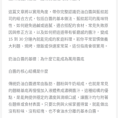
這篇文章將以實用角度，帶你完整認識奶油白醬與藍紋起
司的組合方式，包括白醬的基本做法、藍紋起司的風味特
性、如何避免過鹹或過膩、適合搭配的食材、常見失敗原
因與修正方法，以及如何把這道帶有餐廳感的醬汁，變成
15 到 30 分鐘內就能完成的家庭料理。若你平常習慣做義
大利麵、焗烤、燉飯或快速家常菜，這份指南會很實用。
奶油白醬的基礎：為什麼它能成為萬用醬底
白醬的核心結構是什麼
傳統奶油白醬通常由脂肪、麵粉與牛奶組成，也就是常見
的麵糊基底再慢慢加入液體煮成濃稠醬汁。這種結構的優
點，是能夠提供穩定的濃度與滑順口感，讓醬汁均勻附著
在麵條或食材表面。只要比例與火候掌握得當，就能做出
沒有粉味、沒有結塊、也不會油水分離的基本白醬。