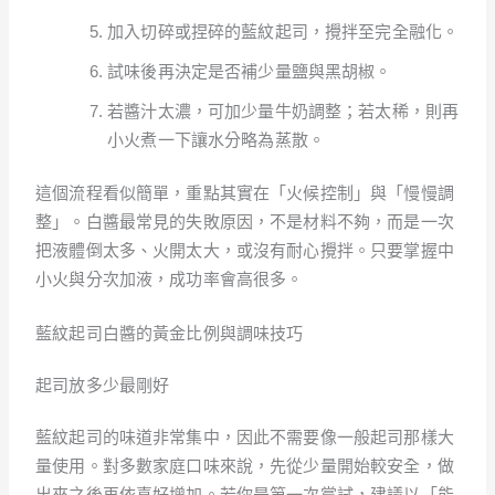
加入切碎或捏碎的藍紋起司，攪拌至完全融化。
試味後再決定是否補少量鹽與黑胡椒。
若醬汁太濃，可加少量牛奶調整；若太稀，則再
小火煮一下讓水分略為蒸散。
這個流程看似簡單，重點其實在「火候控制」與「慢慢調
整」。白醬最常見的失敗原因，不是材料不夠，而是一次
把液體倒太多、火開太大，或沒有耐心攪拌。只要掌握中
小火與分次加液，成功率會高很多。
藍紋起司白醬的黃金比例與調味技巧
起司放多少最剛好
藍紋起司的味道非常集中，因此不需要像一般起司那樣大
量使用。對多數家庭口味來說，先從少量開始較安全，做
出來之後再依喜好增加。若你是第一次嘗試，建議以「能