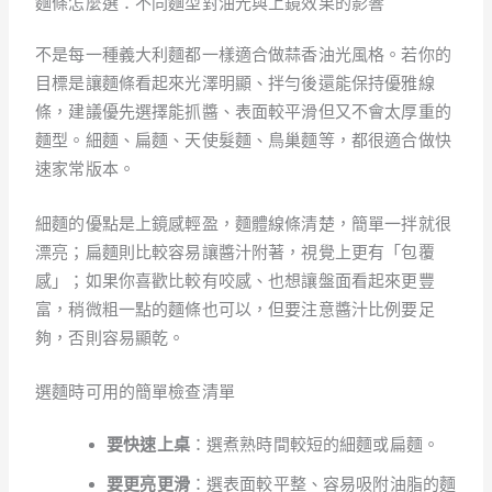
麵條怎麼選：不同麵型對油光與上鏡效果的影響
不是每一種義大利麵都一樣適合做蒜香油光風格。若你的
目標是讓麵條看起來光澤明顯、拌勻後還能保持優雅線
條，建議優先選擇能抓醬、表面較平滑但又不會太厚重的
麵型。細麵、扁麵、天使髮麵、鳥巢麵等，都很適合做快
速家常版本。
細麵的優點是上鏡感輕盈，麵體線條清楚，簡單一拌就很
漂亮；扁麵則比較容易讓醬汁附著，視覺上更有「包覆
感」；如果你喜歡比較有咬感、也想讓盤面看起來更豐
富，稍微粗一點的麵條也可以，但要注意醬汁比例要足
夠，否則容易顯乾。
選麵時可用的簡單檢查清單
要快速上桌
：選煮熟時間較短的細麵或扁麵。
要更亮更滑
：選表面較平整、容易吸附油脂的麵