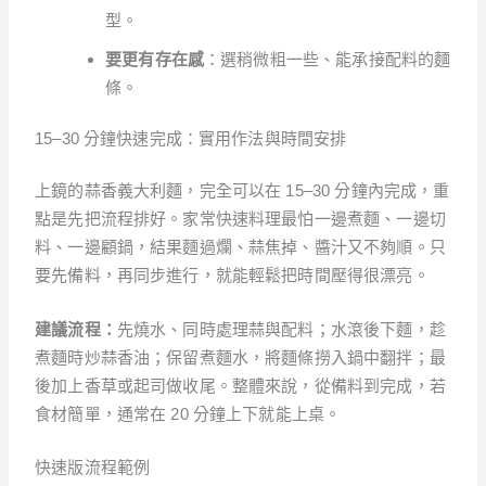
型。
要更有存在感
：選稍微粗一些、能承接配料的麵
條。
15–30 分鐘快速完成：實用作法與時間安排
上鏡的蒜香義大利麵，完全可以在 15–30 分鐘內完成，重
點是先把流程排好。家常快速料理最怕一邊煮麵、一邊切
料、一邊顧鍋，結果麵過爛、蒜焦掉、醬汁又不夠順。只
要先備料，再同步進行，就能輕鬆把時間壓得很漂亮。
建議流程：
先燒水、同時處理蒜與配料；水滾後下麵，趁
煮麵時炒蒜香油；保留煮麵水，將麵條撈入鍋中翻拌；最
後加上香草或起司做收尾。整體來說，從備料到完成，若
食材簡單，通常在 20 分鐘上下就能上桌。
快速版流程範例