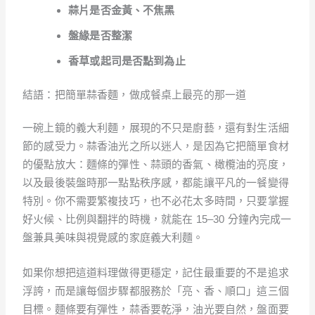
蒜片是否金黃、不焦黑
盤緣是否整潔
香草或起司是否點到為止
結語：把簡單蒜香麵，做成餐桌上最亮的那一道
一碗上鏡的義大利麵，展現的不只是廚藝，還有對生活細
節的感受力。蒜香油光之所以迷人，是因為它把簡單食材
的優點放大：麵條的彈性、蒜頭的香氣、橄欖油的亮度，
以及最後裝盤時那一點點秩序感，都能讓平凡的一餐變得
特別。你不需要繁複技巧，也不必花太多時間，只要掌握
好火候、比例與翻拌的時機，就能在 15–30 分鐘內完成一
盤兼具美味與視覺感的家庭義大利麵。
如果你想把這道料理做得更穩定，記住最重要的不是追求
浮誇，而是讓每個步驟都服務於「亮、香、順口」這三個
目標。麵條要有彈性，蒜香要乾淨，油光要自然，盤面要