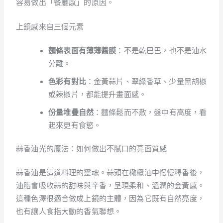
容易做出「餐廳感」的原因。
上鏡感來自三個元素
麵條表面有薄薄醬膜
：不是乾巴巴，也不是油水
分離。
色彩有對比
：金黃蒜片、翠綠香草、少量黑胡椒
或辣椒片，都能提升畫面感。
份量堆疊自然
：麵條鬆而不散，盤中有高度，看
起來更有食慾。
蒜香油光的魔法：如何做出不膩口的亮面質感
蒜香油是這道料理的靈魂。蒜頭在橄欖油中慢慢釋香後，
油脂會吸收蒜的甜味與辛香，呈現柔和、溫潤的金黃感。
這種色澤很適合做成上鏡的主體，因為它既有自然亮度，
也有讓人食指大動的香氣聯想。