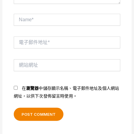
Name*
電
子
郵
件
網
地
站
址
網
*
址
在
瀏覽器
中儲存顯示名稱、電子郵件地址及個人網站
網址，以供下次發佈留言時使用。