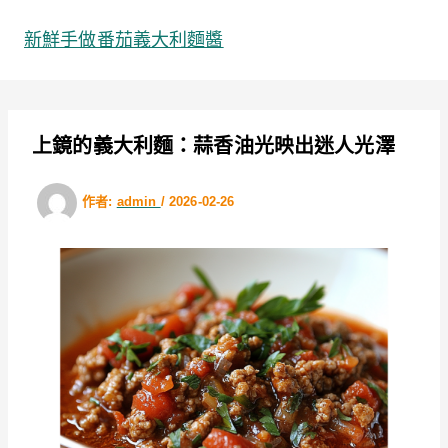
跳
至
新鮮手做番茄義大利麵醬
主
要
內
容
上鏡的義大利麵：蒜香油光映出迷人光澤
作者:
admin
/
2026-02-26