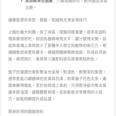
黑胡椒是否過量
：少量點綴即可，避免搶走蒜香
主題。
讓畫面更有食慾：擺盤、點綴與光澤呈現技巧
上鏡的義大利麵，除了味道，擺盤同樣重要。很多家庭料
理其實很好吃，但因為麵條堆得太平、醬汁散得太開，拍
起來或端上桌時就少了那種令人想立刻動筷的吸引力。想
讓麵看起來更有層次，建議把麵條略微旋起、形成自然高
度，再把蒜片、香草與少量配料放在視覺焦點附近。
盤子的選擇也會影響油光呈現。較淺色、較簡潔的盤面，
通常更能凸顯麵條的金黃與亮澤；如果盤子花色太多，畫
面會顯得雜亂。至於拍照或上桌前，可用乾淨紙巾擦去盤
邊多餘油漬，讓整體更俐落。這些都是非常實用的小技
巧，卻能明顯提升成品感。
簡單好用的擺盤原則