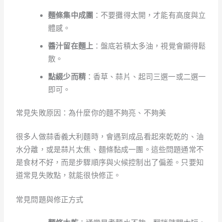
麵條集中成團
：不要攤得太開，才能有高度與立
體感。
醬汁留在麵上
：盤底若積太多油，視覺會顯得鬆
散。
點綴少而精
：香草、蒜片、起司三選一或二選一
即可。
常見失敗原因：為什麼你的麵不夠亮、不夠美
很多人做蒜香義大利麵時，會遇到成品看起來乾乾的、油
水分離，或是蒜片太焦、麵條黏成一團。這些問題通常不
是食材不好，而是步驟順序與火候控制出了偏差。只要知
道常見失敗點，就能很快修正。
常見問題與修正方式