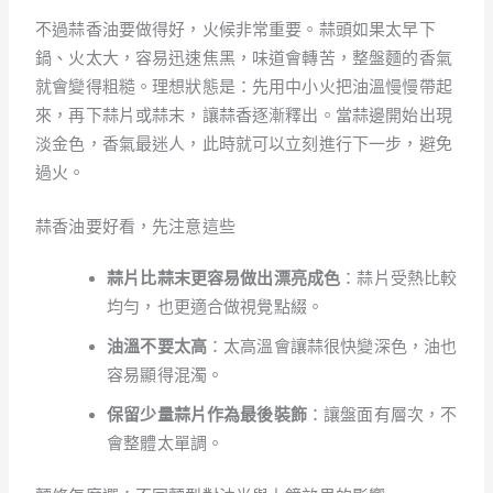
不過蒜香油要做得好，火候非常重要。蒜頭如果太早下
鍋、火太大，容易迅速焦黑，味道會轉苦，整盤麵的香氣
就會變得粗糙。理想狀態是：先用中小火把油溫慢慢帶起
來，再下蒜片或蒜末，讓蒜香逐漸釋出。當蒜邊開始出現
淡金色，香氣最迷人，此時就可以立刻進行下一步，避免
過火。
蒜香油要好看，先注意這些
蒜片比蒜末更容易做出漂亮成色
：蒜片受熱比較
均勻，也更適合做視覺點綴。
油溫不要太高
：太高溫會讓蒜很快變深色，油也
容易顯得混濁。
保留少量蒜片作為最後裝飾
：讓盤面有層次，不
會整體太單調。