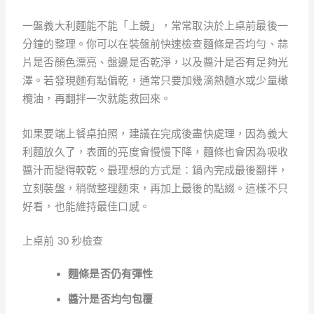
一盤義大利麵能不能「上鏡」，常常取決於上桌前最後一
分鐘的整理。你可以在裝盤前快速檢查麵條是否均勻、蒜
片是否顏色漂亮、盤邊是否乾淨，以及醬汁是否有足夠光
澤。若發現麵有點偏乾，通常只要加幾滴熱麵水或少量橄
欖油，再翻拌一次就能救回來。
如果要端上餐桌拍照，建議在完成後盡快處理，因為義大
利麵放久了，表面的亮度會慢慢下降，麵條也會因為吸收
醬汁而變得較乾。最理想的方式是：鍋內完成最後翻拌，
立刻裝盤，稍微整理麵束，再加上最後的點綴。這樣不只
好看，也能維持最佳口感。
上桌前 30 秒檢查
麵條是否仍有彈性
醬汁是否均勻包覆