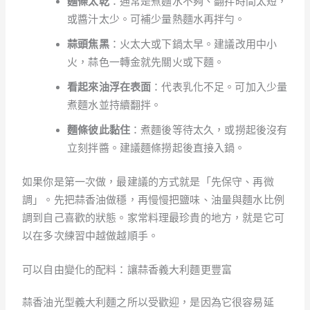
麵條太乾
：通常是煮麵水不夠、翻拌時間太短，
或醬汁太少。可補少量熱麵水再拌勻。
蒜頭焦黑
：火太大或下鍋太早。建議改用中小
火，蒜色一轉金就先關火或下麵。
看起來油浮在表面
：代表乳化不足。可加入少量
煮麵水並持續翻拌。
麵條彼此黏住
：煮麵後等待太久，或撈起後沒有
立刻拌醬。建議麵條撈起後直接入鍋。
如果你是第一次做，最建議的方式就是「先保守、再微
調」。先把蒜香油做穩，再慢慢把鹽味、油量與麵水比例
調到自己喜歡的狀態。家常料理最珍貴的地方，就是它可
以在多次練習中越做越順手。
可以自由變化的配料：讓蒜香義大利麵更豐富
蒜香油光型義大利麵之所以受歡迎，是因為它很容易延