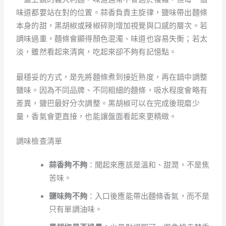
味道都要站在對的位置。蒜香負責主旋律，鹽味帶出麵條
本身的甜，黑胡椒或辣椒碎則增加視覺與口感的層次。若
調味過重，麵條會顯得顏色混濁、味道也容易失衡；若太
淡，雖然看起來清爽，吃起來卻不夠有記憶點。
最穩妥的方式，是先將麵條煮到接近熟度，再在鍋中調整
鹽味。因為不同品牌、不同粗細的麵條，吸水程度會略有
差異，鹽巴最好分次調整。黑胡椒可以在完成後現磨少
量，香氣會更直接，也能讓盤面看起來更精緻。
調味檢查清單
蒜香夠不夠
：聞起來應該是溫和、甜潤，不是焦
苦味。
鹽味夠不夠
：入口後應能帶出麵條香氣，而不是
只有單調油味。