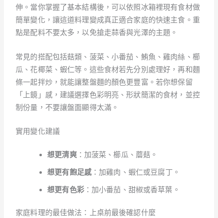
伸。當你掌握了基本結構後，可以依照冰箱裡現有食材做
簡單變化，讓這道料理變成真正適合家庭的快速主食。重
點是配料不要太多，以免搶走蒜香與光澤的主題。
常見的搭配包括菇類、菠菜、小番茄、鮪魚、雞肉絲、櫛
瓜、花椰菜、蝦仁等。這些食材若先分別處理好，再和麵
條一起拌炒，就能讓整盤麵的顏色更豐富。若你想保留
「上鏡」感，建議選擇色彩明亮、形狀簡潔的食材，並控
制份量，不要讓盤面顯得太滿。
實用變化建議
想更清爽
：加菠菜、櫛瓜、蘑菇。
想更有飽足感
：加雞肉、蝦仁或豆腐丁。
想更有色彩
：加小番茄、甜椒或香草葉。
家庭料理的最佳做法：上桌前最後確認什麼