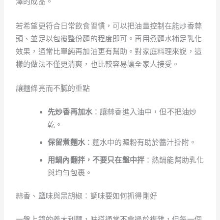
澤的成品。
若希望更符合日常飲食習慣，可以把油量控制在能炒香蒜
頭、並足以包覆整份麵的程度即可。再用煮麵水補足乳化
效果，通常比單純再加油更有幫助。對家庭料理來說，這
樣的做法不僅更清爽，也比較容易讓全家人接受。
讓麵條亮而不膩的重點
先炒香再加水
：讓蒜香進入油中，但不把油炒
乾。
保留煮麵水
：麵水中的澱粉有助於醬汁掛附。
用鍋內翻拌，不要只在盤中拌
：熱鍋能幫助乳化
與均勻包裹。
蒜香、鹽味與黑胡椒：調味要如何抓得剛好
一盤上鏡的義大利麵，味道通常不會過於複雜，但每一個