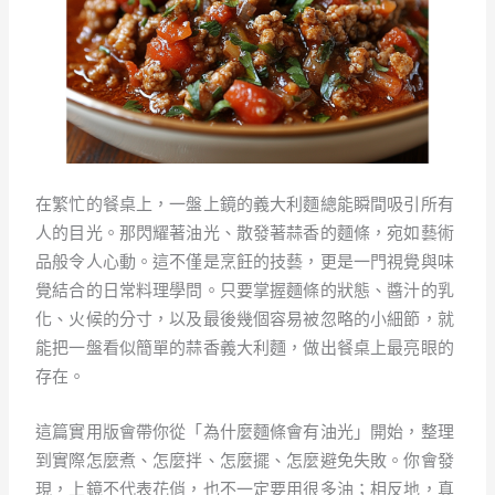
在繁忙的餐桌上，一盤上鏡的義大利麵總能瞬間吸引所有
人的目光。那閃耀著油光、散發著蒜香的麵條，宛如藝術
品般令人心動。這不僅是烹飪的技藝，更是一門視覺與味
覺結合的日常料理學問。只要掌握麵條的狀態、醬汁的乳
化、火候的分寸，以及最後幾個容易被忽略的小細節，就
能把一盤看似簡單的蒜香義大利麵，做出餐桌上最亮眼的
存在。
這篇實用版會帶你從「為什麼麵條會有油光」開始，整理
到實際怎麼煮、怎麼拌、怎麼擺、怎麼避免失敗。你會發
現，上鏡不代表花俏，也不一定要用很多油；相反地，真