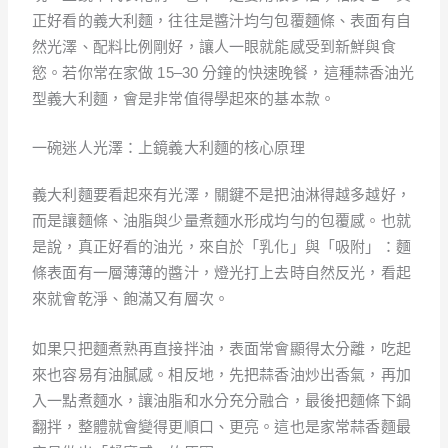
正好看的義大利麵，往往是醬汁均勻包覆麵條、表面有自
然光澤、配料比例剛好，讓人一眼就能感受到新鮮與食
慾。若你常在家做 15–30 分鐘的快速晚餐，這種蒜香油光
型義大利麵，會是非常值得學起來的基本款。
一碗迷人光澤：上鏡義大利麵的核心原理
義大利麵要看起來有光澤，關鍵不是把油淋得越多越好，
而是讓麵條、油脂與少量煮麵水形成均勻的包覆感。也就
是說，真正好看的油光，來自於「乳化」與「吸附」：麵
條表面有一層薄薄的醬汁，燈光打上去時自然反光，看起
來就會乾淨、飽滿又有層次。
如果只把麵煮熟再直接拌油，表面常會顯得太分離，吃起
來也容易有油膩感。相反地，先把蒜香油炒出香氣，再加
入一點煮麵水，讓油脂和水分充分融合，最後把麵條下鍋
翻拌，整體就會變得更順口、更亮。這也是家常蒜香麵最