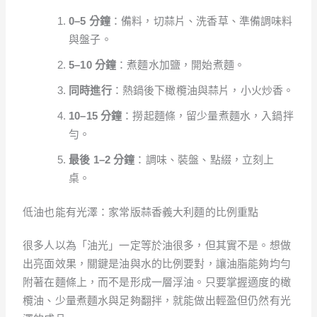
0–5 分鐘
：備料，切蒜片、洗香草、準備調味料
與盤子。
5–10 分鐘
：煮麵水加鹽，開始煮麵。
同時進行
：熱鍋後下橄欖油與蒜片，小火炒香。
10–15 分鐘
：撈起麵條，留少量煮麵水，入鍋拌
勻。
最後 1–2 分鐘
：調味、裝盤、點綴，立刻上
桌。
低油也能有光澤：家常版蒜香義大利麵的比例重點
很多人以為「油光」一定等於油很多，但其實不是。想做
出亮面效果，關鍵是油與水的比例要對，讓油脂能夠均勻
附著在麵條上，而不是形成一層浮油。只要掌握適度的橄
欖油、少量煮麵水與足夠翻拌，就能做出輕盈但仍然有光