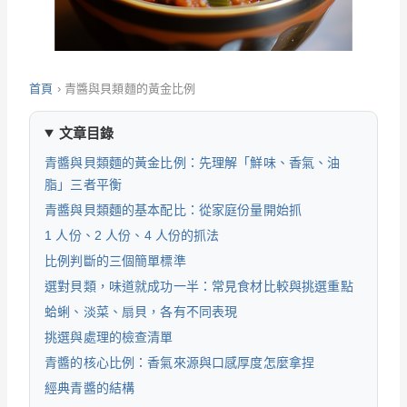
首頁
›
青醬與貝類麵的黃金比例
文章目錄
青醬與貝類麵的黃金比例：先理解「鮮味、香氣、油
脂」三者平衡
青醬與貝類麵的基本配比：從家庭份量開始抓
1 人份、2 人份、4 人份的抓法
比例判斷的三個簡單標準
選對貝類，味道就成功一半：常見食材比較與挑選重點
蛤蜊、淡菜、扇貝，各有不同表現
挑選與處理的檢查清單
青醬的核心比例：香氣來源與口感厚度怎麼拿捏
經典青醬的結構