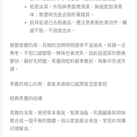
若是淡菜，外殼與表面應清潔、無過度黏滑異
味；需要刷洗並去除附著雜質。
扇貝若是已去殼產品，應注意表面色澤自然，觸
感不黏、不過度出水。
需要提醒的是，貝類的加熱時間通常不宜過長。貝類一旦
煮老，不但口感變韌，鮮味也會流失，因此這道菜的節奏
要快，最好先把麵、青醬與配料都準備好，再集中完成烹
調。
青醬的核心比例：香氣來源與口感厚度怎麼拿捏
經典青醬的結構
青醬的本質，是把草本香氣、堅果油脂、乳酪鹹香與蒜味
整合成一個平衡的醬體。若以家庭做法來說，常見的架構
可理解為：