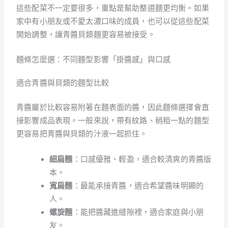
這些配菜不一定要很多，重點是幫助整道麵更均衡。如果
家中有小朋友或不愛太濃口味的成員，也可以從這些配菜
開始調整，讓青醬貝類麵更容易被接受。
麵條怎麼選：不同麵型影響「掛醬感」與口感
適合青醬與貝類的麵型比較
青醬屬於比較容易附著在麵表面的醬，因此麵條選擇會直
接影響成品表現。一般來說，帶有紋路、稍粗一點的麵型
更容易把青醬與貝類的汁液一起抓住。
細扁麵
：口感優雅、輕盈，適合較清爽的青醬版
本。
寬扁麵
：最能承接青醬，適合希望醬味明顯的
人。
螺旋麵
：能把醬藏進縫隙裡，適合家庭與小朋
友。