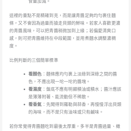
食量加減。
這裡的重點不是精確到克，而是讓青醬足夠均勻裹住麵
條，又不會因為過量而搶走貝類的鮮味。若家人喜歡更濃
的青醬風味，可以把青醬稍微加到上緣；若偏愛清爽口
感，則可把青醬維持在中段範圍，並用煮麵水調整濃稠
度。
比例判斷的三個簡單標準
看顏色
：麵條應均勻裹上淡綠到深綠之間的醬
色，不應出現一坨一坨的醬塊。
看濕度
：盤底不應有明顯積油或積水；醬汁應該
是薄薄附著、能流動但不稀散。
看香氣
：先聞得到羅勒與蒜香，再慢慢浮出貝類
的海味，而不是只有油味或只有鹹味。
若你常覺得青醬麵吃到最後太厚重，多半是青醬過量、橄