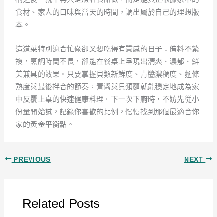
食材、家人的口味與當天的時間，調出屬於自己的理想版
本。
這道菜特別適合忙碌卻又想吃得有質感的日子：備料不繁
複，烹調時間不長，卻能在餐桌上呈現出清爽、濃郁、鮮
美兼具的效果。只要掌握貝類新鮮度、青醬濃稠度、麵條
熟度與最後拌合的節奏，青醬與貝類麵就能穩定地成為家
中反覆上桌的快速健康料理。下一次下廚時，不妨先從小
份量開始試，記錄你喜歡的比例，慢慢找到那個最適合你
家的黃金平衡點。
PREVIOUS
NEXT
Related Posts