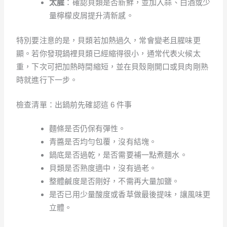
太腥
：確認貝類是否新鮮，並加入蒜、白酒或少
量檸檬皮屑提升清新感。
特別要注意的是，貝類若加熱過久，常會變老且腥味更
顯。若你發現鍋裡貝類已經縮得很小，通常代表火候太
重，下次可把加熱時間縮短，並在貝殼剛開口或貝肉剛熟
時就進行下一步。
檢查清單：出鍋前先確認這 6 件事
麵條是否仍保有彈性。
青醬是否均勻包覆，沒有結塊。
鍋底是否過乾，是否需要補一點煮麵水。
貝類是否熟度適中，沒有過老。
整體鹹度是否剛好，不需再大量加鹽。
是否已用少量酸度或香草做最後提味，讓風味更
立體。