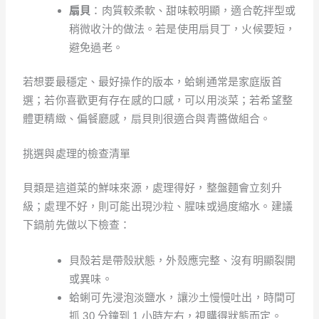
扇貝
：肉質較柔軟、甜味較明顯，適合乾拌型或
稍微收汁的做法。若是使用扇貝丁，火候要短，
避免過老。
若想要最穩定、最好操作的版本，蛤蜊通常是家庭版首
選；若你喜歡更有存在感的口感，可以用淡菜；若希望整
體更精緻、偏餐廳感，扇貝則很適合與青醬做組合。
挑選與處理的檢查清單
貝類是這道菜的鮮味來源，處理得好，整盤麵會立刻升
級；處理不好，則可能出現沙粒、腥味或過度縮水。建議
下鍋前先做以下檢查：
貝殼若是帶殼狀態，外殼應完整、沒有明顯裂開
或異味。
蛤蜊可先浸泡淡鹽水，讓沙土慢慢吐出，時間可
抓 30 分鐘到 1 小時左右，視購得狀態而定。