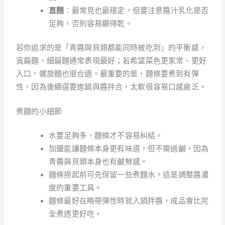
直麵
：最常見也最穩定，但要注意醬汁乳化是否
足夠，否則容易顯得乾。
若你追求的是「青醬與貝類都能同時被吃到」的平衡感，
寬扁麵、細扁麵通常表現最好；若希望菜色更家常、更好
入口，螺旋麵也很合適。最重要的是，麵條要煮到有彈
性，因為後續還要進鍋與醬拌合，太軟很容易口感疲乏。
煮麵的小細節
水要足夠多，麵條才不容易糾結。
加鹽能讓麵條本身更有味道，但不需過鹹，因為
青醬與貝類本身也有鹹鮮感。
麵條撈起前可先保留一些煮麵水，這是調整醬濃
度的重要工具。
麵條最好在略帶彈性時就入鍋拌醬，成品會比完
全煮透更好吃。