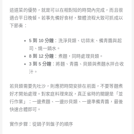
這道菜的優勢，就是可以在相對短的時間內完成，而且很
適合平日晚餐。若事先備好食材，整體流程大致可抓成以
下節奏：
5 到 10 分鐘
：洗淨貝類、切蒜末、備青醬與起
司、燒一鍋水。
8 到 12 分鐘
：煮麵，同時處理貝類。
3 到 5 分鐘
：將麵、青醬、貝類與煮麵水拌合收
汁。
若貝類需要先吐沙，則應把時間安排在前面，不要等麵煮
好才開始處理。對家庭料理來說，真正省時的關鍵是「並
行作業」：一邊煮麵、一邊炒貝類、一邊準備青醬，最後
快速合體即可。
實作步驟：從鍋子到盤子的順序