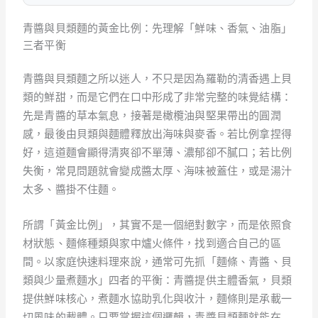
青醬與貝類麵的黃金比例：先理解「鮮味、香氣、油脂」
三者平衡
青醬與貝類麵之所以迷人，不只是因為羅勒的清香遇上貝
類的鮮甜，而是它們在口中形成了非常完整的味覺結構：
先是青醬的草本氣息，接著是橄欖油與堅果帶出的圓潤
感，最後由貝類與麵體釋放出海味與麥香。若比例拿捏得
好，這道麵會顯得清爽卻不單薄、濃郁卻不膩口；若比例
失衡，常見問題就會變成醬太厚、海味被蓋住，或是湯汁
太多、醬掛不住麵。
所謂「黃金比例」，其實不是一個絕對數字，而是依照食
材狀態、麵條種類與家中爐火條件，找到適合自己的區
間。以家庭快速料理來說，通常可先抓「麵條、青醬、貝
類與少量煮麵水」四者的平衡：青醬提供主體香氣，貝類
提供鮮味核心，煮麵水協助乳化與收汁，麵條則是承載一
切風味的載體。只要掌握這個邏輯，青醬貝類麵就能在