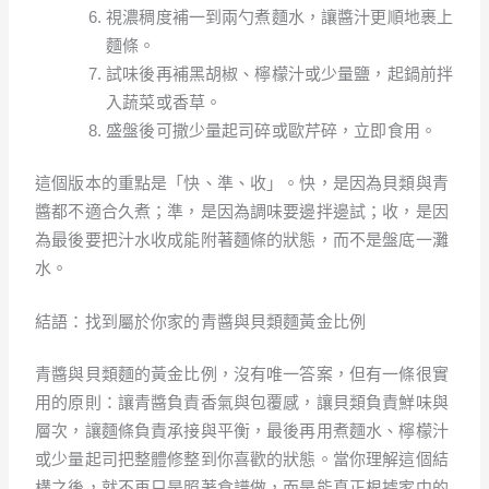
視濃稠度補一到兩勺煮麵水，讓醬汁更順地裹上
麵條。
試味後再補黑胡椒、檸檬汁或少量鹽，起鍋前拌
入蔬菜或香草。
盛盤後可撒少量起司碎或歐芹碎，立即食用。
這個版本的重點是「快、準、收」。快，是因為貝類與青
醬都不適合久煮；準，是因為調味要邊拌邊試；收，是因
為最後要把汁水收成能附著麵條的狀態，而不是盤底一灘
水。
結語：找到屬於你家的青醬與貝類麵黃金比例
青醬與貝類麵的黃金比例，沒有唯一答案，但有一條很實
用的原則：讓青醬負責香氣與包覆感，讓貝類負責鮮味與
層次，讓麵條負責承接與平衡，最後再用煮麵水、檸檬汁
或少量起司把整體修整到你喜歡的狀態。當你理解這個結
構之後，就不再只是照著食譜做，而是能真正根據家中的