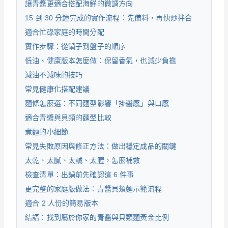
讓青醬更適合搭配海鮮的微調方向
15 到 30 分鐘完成的實作流程：先備料，再快炒拌合
適合忙碌家庭的時間分配
實作步驟：從鍋子到盤子的順序
低油、健康版本怎麼做：保留香氣，也減少負擔
減油不減味的技巧
常見健康化搭配建議
麵條怎麼選：不同麵型影響「掛醬感」與口感
適合青醬與貝類的麵型比較
煮麵的小細節
常見失敗原因與修正方法：做出穩定成品的關鍵
太乾、太膩、太鹹、太腥，怎麼補救
檢查清單：出鍋前先確認這 6 件事
更完整的家庭版做法：青醬貝類麵示範流程
適合 2 人份的簡易版本
結語：找到屬於你家的青醬與貝類麵黃金比例