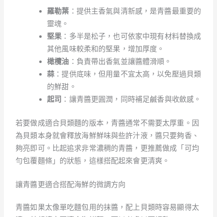
羅勒葉
：提供主香氣與清新感，是青醬最重要的
靈魂。
堅果
：多半是松子，也可依家中現有材料替換成
其他風味較柔和的堅果，增加厚度。
橄欖油
：負責帶出香氣並讓醬體滑順。
蒜
：提供底味，但用量不宜太高，以免壓過貝類
的鮮甜。
起司
：讓青醬更圓潤，同時補足鹹香與收斂感。
若要做成適合貝類麵的版本，青醬通常不需要太厚重。因
為貝類本身就會釋放海鮮鮮味與些許汁液，醬只要夠香、
夠亮即可。比起追求非常濃稠的青醬，更推薦做成「可均
勻包覆麵條」的狀態，這樣搭配起來會更清爽。
讓青醬更適合搭配海鮮的微調方向
青醬如果太像單吃麵包用的抹醬，配上貝類時容易顯得太