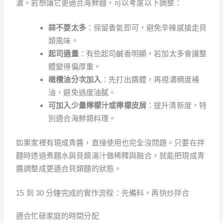
濃。若想讓它更適合海鮮麵，可以考慮以下調整：
蒜不要太多
：保留香氣即可，避免辛辣感搶走貝
類風味。
起司適量
：有些起司鹹香明顯，若加太多會讓整
體變得偏厚重。
橄欖油分次加入
：先打出醬體，再視濃稠度補
油，避免過度油膩。
可加入少量檸檬汁或檸檬皮屑
：提升清新度，特
別適合海鮮類料理。
如果家裡有現成青醬，直接使用也完全沒問題。只要在拌
麵時透過煮麵水與貝類湯汁做稀釋與融合，就能把現成青
醬調整成更適合貝類麵的狀態。
15 到 30 分鐘完成的實作流程：先備料，再快炒拌合
適合忙碌家庭的時間分配