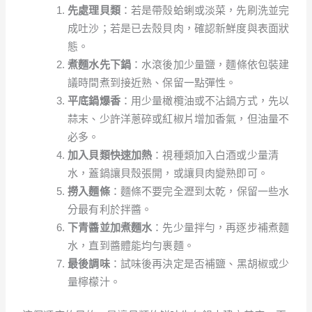
先處理貝類
：若是帶殼蛤蜊或淡菜，先刷洗並完
成吐沙；若是已去殼貝肉，確認新鮮度與表面狀
態。
煮麵水先下鍋
：水滾後加少量鹽，麵條依包裝建
議時間煮到接近熟、保留一點彈性。
平底鍋爆香
：用少量橄欖油或不沾鍋方式，先以
蒜末、少許洋蔥碎或紅椒片增加香氣，但油量不
必多。
加入貝類快速加熱
：視種類加入白酒或少量清
水，蓋鍋讓貝殼張開，或讓貝肉變熟即可。
撈入麵條
：麵條不要完全瀝到太乾，保留一些水
分最有利於拌醬。
下青醬並加煮麵水
：先少量拌勻，再逐步補煮麵
水，直到醬體能均勻裹麵。
最後調味
：試味後再決定是否補鹽、黑胡椒或少
量檸檬汁。