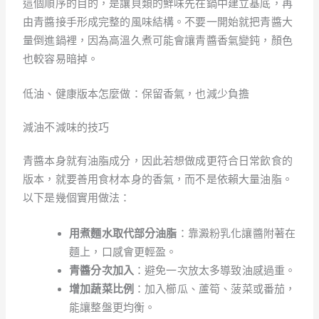
這個順序的目的，是讓貝類的鮮味先在鍋中建立基底，再
由青醬接手形成完整的風味結構。不要一開始就把青醬大
量倒進鍋裡，因為高溫久煮可能會讓青醬香氣變鈍，顏色
也較容易暗掉。
低油、健康版本怎麼做：保留香氣，也減少負擔
減油不減味的技巧
青醬本身就有油脂成分，因此若想做成更符合日常飲食的
版本，就要善用食材本身的香氣，而不是依賴大量油脂。
以下是幾個實用做法：
用煮麵水取代部分油脂
：靠澱粉乳化讓醬附著在
麵上，口感會更輕盈。
青醬分次加入
：避免一次放太多導致油感過重。
增加蔬菜比例
：加入櫛瓜、蘆筍、菠菜或番茄，
能讓整盤更均衡。