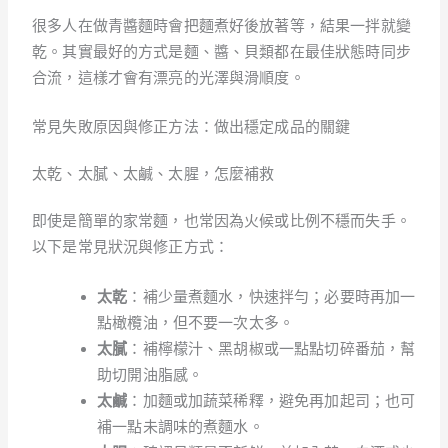
很多人在做青醬麵時會把麵煮好後放著等，結果一拌就變
乾。其實最好的方式是麵、醬、貝類都在最佳狀態時同步
合流，這樣才會有漂亮的光澤與滑順度。
常見失敗原因與修正方法：做出穩定成品的關鍵
太乾、太膩、太鹹、太腥，怎麼補救
即使是簡單的家常麵，也常因為火候或比例不穩而失手。
以下是常見狀況與修正方式：
太乾
：補少量煮麵水，快速拌勻；必要時再加一
點橄欖油，但不要一次太多。
太膩
：補檸檬汁、黑胡椒或一點點切碎番茄，幫
助切開油脂感。
太鹹
：加麵或加蔬菜稀釋，避免再加起司；也可
補一點未調味的煮麵水。