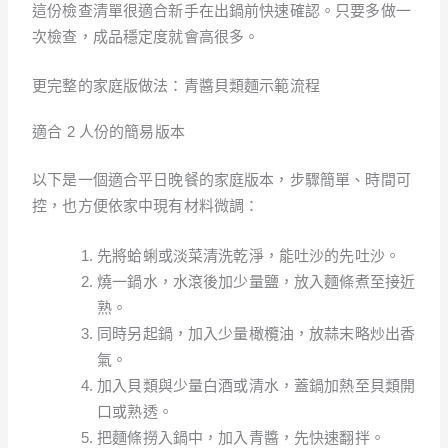
這份檢查清單很適合新手在出鍋前快速確認。只要多做一
次檢查，成品穩定度就會高很多。
更完整的家庭版做法：青醬貝類麵示範流程
適合 2 人份的簡易版本
以下是一個適合平日晚餐的家庭版本，步驟簡單、時間可
控，也方便依家中現有材料微調：
先將蛤蜊或淡菜清洗乾淨，能吐沙的先吐沙。
燒一鍋水，水滾後加少量鹽，放入麵條煮至接近
熟。
同時另起鍋，加入少量橄欖油，放蒜末略炒出香
氣。
加入貝類與少量白酒或清水，蓋鍋加熱至貝類開
口或熟透。
把麵條撈入鍋中，加入青醬，先快速翻拌。