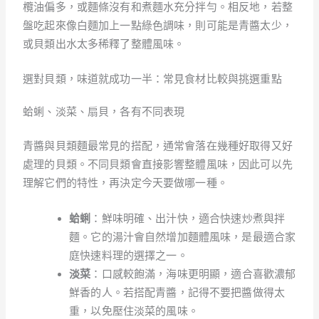
欖油偏多，或麵條沒有和煮麵水充分拌勻。相反地，若整
盤吃起來像白麵加上一點綠色調味，則可能是青醬太少，
或貝類出水太多稀釋了整體風味。
選對貝類，味道就成功一半：常見食材比較與挑選重點
蛤蜊、淡菜、扇貝，各有不同表現
青醬與貝類麵最常見的搭配，通常會落在幾種好取得又好
處理的貝類。不同貝類會直接影響整體風味，因此可以先
理解它們的特性，再決定今天要做哪一種。
蛤蜊
：鮮味明確、出汁快，適合快速炒煮與拌
麵。它的湯汁會自然增加麵體風味，是最適合家
庭快速料理的選擇之一。
淡菜
：口感較飽滿，海味更明顯，適合喜歡濃郁
鮮香的人。若搭配青醬，記得不要把醬做得太
重，以免壓住淡菜的風味。