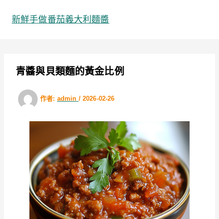
跳
至
新鮮手做番茄義大利麵醬
主
要
內
容
青醬與貝類麵的黃金比例
作者:
admin
/
2026-02-26