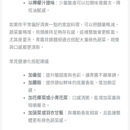
以檸檬汁提味
：少量酸度可以拉開味覺層次，降
低油膩感。
如果你平常偏好清爽一點的家庭料理，可以把麵量略減，
蔬菜量略增，貝類維持足夠存在感，這樣整盤會更輕盈。
尤其是夏天，青醬貝類麵很適合搭配大量綠色蔬菜，視覺
與口感都更清新。
常見健康化搭配建議
加番茄
：提升酸甜度與色彩，讓青醬不顯單調。
加蘑菇
：提供類似鮮味的底層香氣，增加飽足
感。
加花椰菜或小青花菜
：口感清脆，能增加菜量與
咀嚼層次。
加菠菜或羽衣甘藍
：與羅勒香氣相容，且能讓整
體更有綠色蔬菜感。