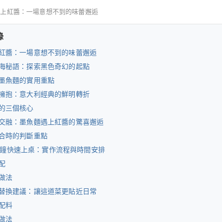
遇上紅醬：一場意想不到的味蕾邂逅
錄
紅醬：一場意想不到的味蕾邂逅
海秘語：探索黑色奇幻的起點
墨魚麵的實用重點
擁抱：意大利經典的鮮明轉折
的三個核心
交融：墨魚麵遇上紅醬的驚喜邂逅
合時的判斷重點
0 分鐘快速上桌：實作流程與時間安排
配
做法
替換建議：讓這道菜更貼近日常
配料
做法