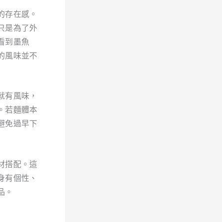
的存在感。
只是為了外
看到墨魚
的風味並不
就有風味，
。若麵體本
避免過早下
材搭配。這
身有個性、
品。