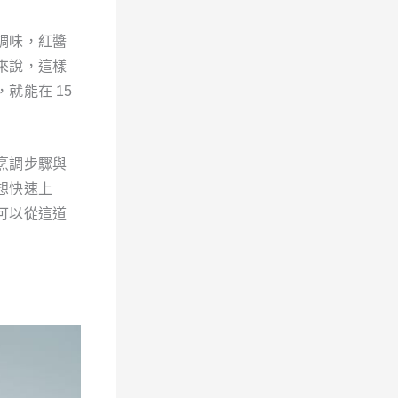
調味，紅醬
來說，這樣
就能在 15
烹調步驟與
想快速上
可以從這道