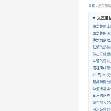
首頁
›
墨魚麵
文章目
墨魚麵遇上
墨魚麵的深
挑選與處理
紅醬的熱情
做出好紅醬
味蕾的奇幻
兩種風味融
15 到 3
建議時間分
快速版基本
食材搭配與
適合加入的
可以替換的