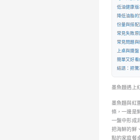
低油健康版
降低油脂的
份量與搭配
常見失敗原
常見問題與
上桌與擺盤
簡單又好看
結語：把驚
墨魚麵遇上
墨魚麵與紅
條，一邊是
一盤中形成
把海鮮的鮮
點的家庭餐