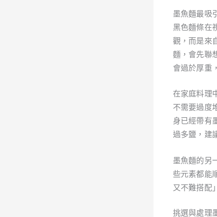
墨魚麵最吸
黑色麵條在
觀，而是來
麵，會先聯
會過於厚重
在家庭料理
不需要過度
身已經帶有
過多鹽，建
墨魚麵的另
些元素都能
又不難搭配
挑選與處理