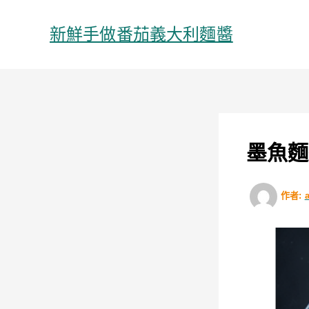
跳
至
新鮮手做番茄義大利麵醬
主
要
內
容
墨魚麵
作者: