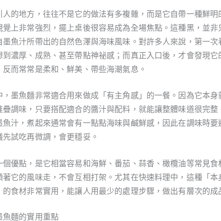
引人的地方，往往不是它的做法有多複雜，而是它自帶一種鮮明
視覺上非常強烈，擺上桌後很容易成為全場焦點。這種黑，並非
自墨魚汁所帶出的自然色澤與海味風味。對許多人來說，第一次
想到濃厚、成熟、甚至帶點神祕感；而真正入口後，才會發現它
，反而常常是柔和、鮮美、帶些海潮氣息。
中，墨魚麵非常適合用來做成「有主角感」的一餐。因為它本身
堆疊調味，只要搭配適合的醬汁與配料，就能讓整體味道很完整
墨魚汁，煮起來通常會有一點點海味與鹹鮮感，因此在調味時要
議先試吃再微調，會更穩妥。
一個優點，是它相當容易和海鮮、番茄、蒜香、橄欖油等常見食
順著它的風味走，不會互相打架。尤其在快速料理中，這種「本
」的食材非常實用，能讓人用最少的處理步驟，做出有層次的成
墨魚麵的實用重點