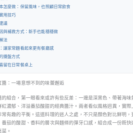
本怎麼做：保留風味，也照顧日常飲食
實用技巧
建議
因與補救方式：新手也能穩穩做
解法
：讓家常麵看起來更有餐廳感
的擺盤方式
喜留在日常餐桌上
紅醬：一場意想不到的味蕾邂逅
醬的組合，第一眼看來或許有些反差：一邊是深黑色、帶著海味
鮮紅濃郁、洋溢番茄酸甜的經典醬汁。兩者看似風格迥異，實際
非常有趣的平衡。這道料理的迷人之處，不只是顏色對比鮮明，
、番茄的酸甜、香料的層次與麵條的彈牙口感，組合成一份既快
桌菜。